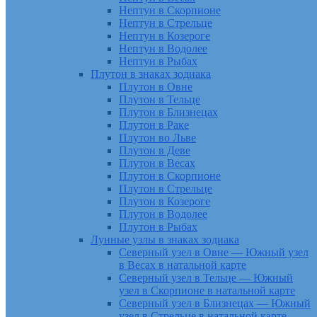
Нептун в Скорпионе
Нептун в Стрельце
Нептун в Козероге
Нептун в Водолее
Нептун в Рыбах
Плутон в знаках зодиака
Плутон в Овне
Плутон в Тельце
Плутон в Близнецах
Плутон в Раке
Плутон во Льве
Плутон в Деве
Плутон в Весах
Плутон в Скорпионе
Плутон в Стрельце
Плутон в Козероге
Плутон в Водолее
Плутон в Рыбах
Лунные узлы в знаках зодиака
Северный узел в Овне — Южный узел
в Весах в натальной карте
Северный узел в Тельце — Южный
узел в Скорпионе в натальной карте
Северный узел в Близнецах — Южный
узел в Стрельце в натальной карте