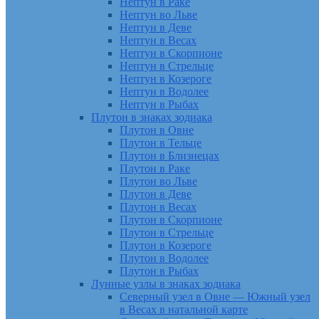
Нептун в Раке
Нептун во Льве
Нептун в Деве
Нептун в Весах
Нептун в Скорпионе
Нептун в Стрельце
Нептун в Козероге
Нептун в Водолее
Нептун в Рыбах
Плутон в знаках зодиака
Плутон в Овне
Плутон в Тельце
Плутон в Близнецах
Плутон в Раке
Плутон во Льве
Плутон в Деве
Плутон в Весах
Плутон в Скорпионе
Плутон в Стрельце
Плутон в Козероге
Плутон в Водолее
Плутон в Рыбах
Лунные узлы в знаках зодиака
Северный узел в Овне — Южный узел
в Весах в натальной карте