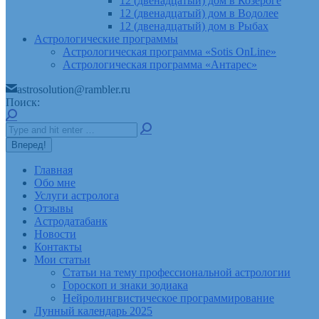
12 (двенадцатый) дом в Козероге
12 (двенадцатый) дом в Водолее
12 (двенадцатый) дом в Рыбах
Астрологические программы
Астрологическая программа «Sotis OnLine»
Астрологическая программа «Антарес»
astrosolution@rambler.ru
Поиск:
Главная
Обо мне
Услуги астролога
Отзывы
Астродатабанк
Новости
Контакты
Мои статьи
Статьи на тему профессиональной астрологии
Гороскоп и знаки зодиака
Нейролингвистическое программирование
Лунный календарь 2025