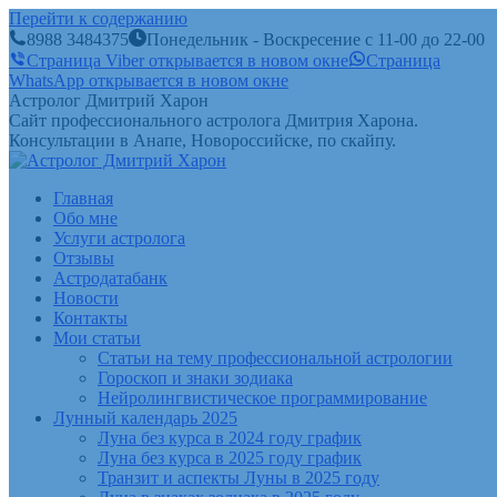
Перейти к содержанию
8988 3484375
Понедельник - Воскресение с 11-00 до 22-00
Страница Viber открывается в новом окне
Страница
WhatsApp открывается в новом окне
Астролог Дмитрий Харон
Сайт профессионального астролога Дмитрия Харона.
Консультации в Анапе, Новороссийске, по скайпу.
Главная
Обо мне
Услуги астролога
Отзывы
Астродатабанк
Новости
Контакты
Мои статьи
Статьи на тему профессиональной астрологии
Гороскоп и знаки зодиака
Нейролингвистическое программирование
Лунный календарь 2025
Луна без курса в 2024 году график
Луна без курса в 2025 году график
Транзит и аспекты Луны в 2025 году