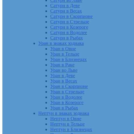
Сатурн во Льве
Сатурн в Деве
Сатурн в Весах
Сатурн в Скорпионе
Сатурн в Стрельце
Сатурн в Козероге
Сатурн в Водолее
Сатурн в Рыбах
Уран в знаках зодиака
Уран в Овне
Уран в Тельце
Уран в Близнецах
Уран в Раке
Уран во Льве
Уран в Деве
Уран в Весах
Уран в Скорпионе
Уран в Стрельце
Уран в Водолее
Уран в Козероге
Уран в Рыбах
Нептун в знаках зодиака
Нептун в Овне
Нептун в Тельце
Нептун в Близнецах