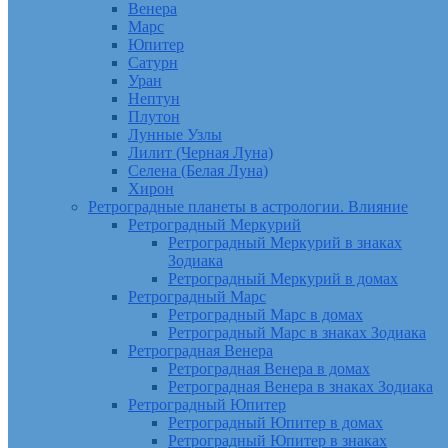
Венера
Марс
Юпитер
Сатурн
Уран
Нептун
Плутон
Лунные Узлы
Лилит (Черная Луна)
Селена (Белая Луна)
Хирон
Ретроградные планеты в астрологии. Влияние
Ретроградный Меркурий
Ретроградный Меркурий в знаках
Зодиака
Ретроградный Меркурий в домах
Ретроградный Марс
Ретроградный Марс в домах
Ретроградный Марс в знаках Зодиака
Ретроградная Венера
Ретроградная Венера в домах
Ретроградная Венера в знаках Зодиака
Ретроградный Юпитер
Ретроградный Юпитер в домах
Ретроградный Юпитер в знаках