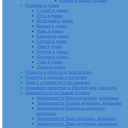
Юнона в знаках зодиака
Планеты в домах
Солнце в домах
Луна в домах
Меркурий в домах
Венера в домах
Марс в домах
Юпитер в домах
Сатурн в домах
Уран в домах
Нептун в домах
Плутон в домах
Узлы в домах
Лилит в домах
Планеты в обители и экзальтации
Планеты в падении и изгнании
Дома в астрологии и их влияние
Домашние животные и Шестой дом гороскопа
Знаменитости по знакам зодиака
Знаменитости Овны мужчины, женщины
Знаменитости Тельцы мужчины, женщины
Знаменитости Близнецы мужчины,
женщины
Знаменитости Раки мужчины, женщины
Знаменитости Львы мужчины, женщины