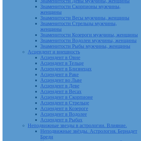
Знаменитости Девы мужчины, женщины
Знаменитости Скорпионы мужчины,
женщины
Знаменитости Весы мужчины, женщины
Знаменитости Стрельцы мужчины,
женщины
Знаменитости Козероги мужчины, женщины
Знаменитости Водолеи мужчины, женщины
Знаменитости Рыбы мужчины, женщины
Асцендент и внешность
Асцендент в Овне
Асцендент в Тельце
Асцендент в Близнецах
Асцендент в Раке
Асцендент во Льве
Асцендент в Деве
Асцендент в Весах
Асцендент в Скорпионе
Асцендент в Стрельце
Асцендент в Козероге
Асцендент в Водолее
Асцендент в Рыбах
Неподвижные звезды в астрологии. Влияние.
Неподвижные звёзды. Астрология. Бернадет
Бреди