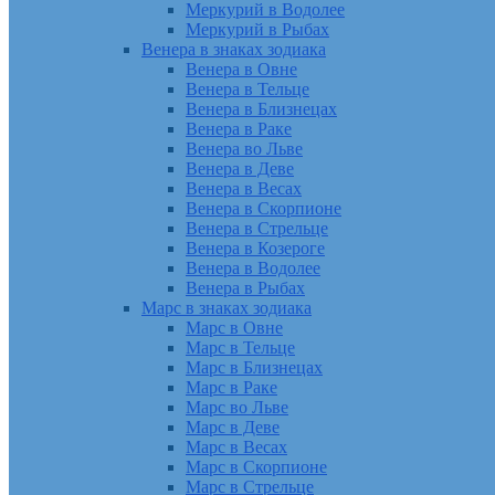
Меркурий в Водолее
Меркурий в Рыбах
Венера в знаках зодиака
Венера в Овне
Венера в Тельце
Венера в Близнецах
Венера в Раке
Венера во Льве
Венера в Деве
Венера в Весах
Венера в Скорпионе
Венера в Стрельце
Венера в Козероге
Венера в Водолее
Венера в Рыбах
Марс в знаках зодиака
Марс в Овне
Марс в Тельце
Марс в Близнецах
Марс в Раке
Марс во Льве
Марс в Деве
Марс в Весах
Марс в Скорпионе
Марс в Стрельце