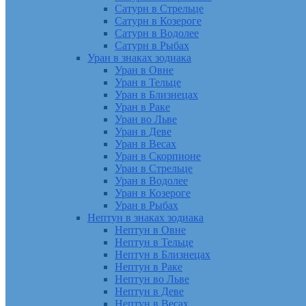
Сатурн в Стрельце
Сатурн в Козероге
Сатурн в Водолее
Сатурн в Рыбах
Уран в знаках зодиака
Уран в Овне
Уран в Тельце
Уран в Близнецах
Уран в Раке
Уран во Льве
Уран в Деве
Уран в Весах
Уран в Скорпионе
Уран в Стрельце
Уран в Водолее
Уран в Козероге
Уран в Рыбах
Нептун в знаках зодиака
Нептун в Овне
Нептун в Тельце
Нептун в Близнецах
Нептун в Раке
Нептун во Льве
Нептун в Деве
Нептун в Весах