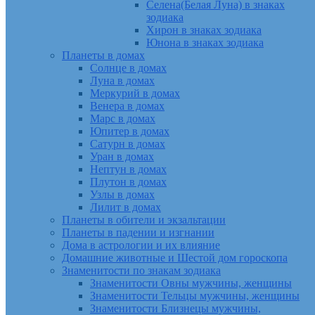
Селена(Белая Луна) в знаках
зодиака
Хирон в знаках зодиака
Юнона в знаках зодиака
Планеты в домах
Солнце в домах
Луна в домах
Меркурий в домах
Венера в домах
Марс в домах
Юпитер в домах
Сатурн в домах
Уран в домах
Нептун в домах
Плутон в домах
Узлы в домах
Лилит в домах
Планеты в обители и экзальтации
Планеты в падении и изгнании
Дома в астрологии и их влияние
Домашние животные и Шестой дом гороскопа
Знаменитости по знакам зодиака
Знаменитости Овны мужчины, женщины
Знаменитости Тельцы мужчины, женщины
Знаменитости Близнецы мужчины,