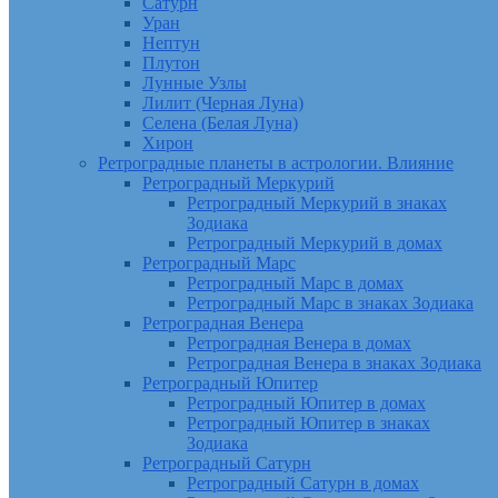
Сатурн
Уран
Нептун
Плутон
Лунные Узлы
Лилит (Черная Луна)
Селена (Белая Луна)
Хирон
Ретроградные планеты в астрологии. Влияние
Ретроградный Меркурий
Ретроградный Меркурий в знаках
Зодиака
Ретроградный Меркурий в домах
Ретроградный Марс
Ретроградный Марс в домах
Ретроградный Марс в знаках Зодиака
Ретроградная Венера
Ретроградная Венера в домах
Ретроградная Венера в знаках Зодиака
Ретроградный Юпитер
Ретроградный Юпитер в домах
Ретроградный Юпитер в знаках
Зодиака
Ретроградный Сатурн
Ретроградный Сатурн в домах