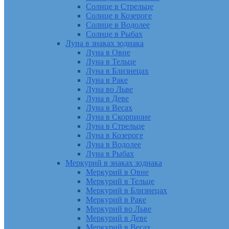
Солнце в Стрельце
Солнце в Козероге
Солнце в Водолее
Солнце в Рыбах
Луна в знаках зодиака
Луна в Овне
Луна в Тельце
Луна в Близнецах
Луна в Раке
Луна во Льве
Луна в Деве
Луна в Весах
Луна в Скорпионе
Луна в Стрельце
Луна в Козероге
Луна в Водолее
Луна в Рыбах
Меркурий в знаках зодиака
Меркурий в Овне
Меркурий в Тельце
Меркурий в Близнецах
Меркурий в Раке
Меркурий во Льве
Меркурий в Деве
Меркурий в Весах