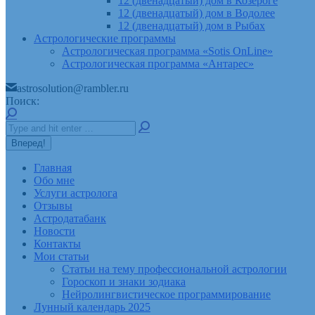
12 (двенадцатый) дом в Козероге
12 (двенадцатый) дом в Водолее
12 (двенадцатый) дом в Рыбах
Астрологические программы
Астрологическая программа «Sotis OnLine»
Астрологическая программа «Антарес»
astrosolution@rambler.ru
Поиск:
Главная
Обо мне
Услуги астролога
Отзывы
Астродатабанк
Новости
Контакты
Мои статьи
Статьи на тему профессиональной астрологии
Гороскоп и знаки зодиака
Нейролингвистическое программирование
Лунный календарь 2025