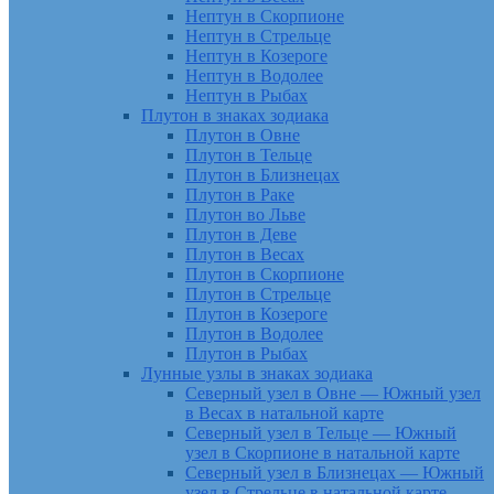
Нептун в Скорпионе
Нептун в Стрельце
Нептун в Козероге
Нептун в Водолее
Нептун в Рыбах
Плутон в знаках зодиака
Плутон в Овне
Плутон в Тельце
Плутон в Близнецах
Плутон в Раке
Плутон во Льве
Плутон в Деве
Плутон в Весах
Плутон в Скорпионе
Плутон в Стрельце
Плутон в Козероге
Плутон в Водолее
Плутон в Рыбах
Лунные узлы в знаках зодиака
Северный узел в Овне — Южный узел
в Весах в натальной карте
Северный узел в Тельце — Южный
узел в Скорпионе в натальной карте
Северный узел в Близнецах — Южный
узел в Стрельце в натальной карте