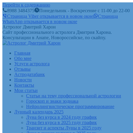
Перейти к содержанию
8988 3484375
Понедельник - Воскресение с 11-00 до 22-00
Страница Viber открывается в новом окне
Страница
WhatsApp открывается в новом окне
Астролог Дмитрий Харон
Сайт профессионального астролога Дмитрия Харона.
Консультации в Анапе, Новороссийске, по скайпу.
Главная
Обо мне
Услуги астролога
Отзывы
Астродатабанк
Новости
Контакты
Мои статьи
Статьи на тему профессиональной астрологии
Гороскоп и знаки зодиака
Нейролингвистическое программирование
Лунный календарь 2025
Луна без курса в 2024 году график
Луна без курса в 2025 году график
Транзит и аспекты Луны в 2025 году