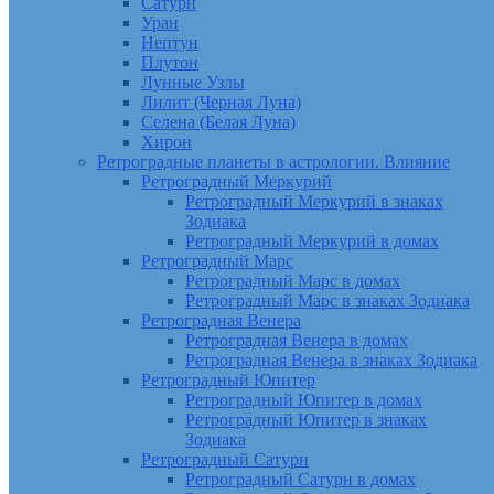
Сатурн
Уран
Нептун
Плутон
Лунные Узлы
Лилит (Черная Луна)
Селена (Белая Луна)
Хирон
Ретроградные планеты в астрологии. Влияние
Ретроградный Меркурий
Ретроградный Меркурий в знаках
Зодиака
Ретроградный Меркурий в домах
Ретроградный Марс
Ретроградный Марс в домах
Ретроградный Марс в знаках Зодиака
Ретроградная Венера
Ретроградная Венера в домах
Ретроградная Венера в знаках Зодиака
Ретроградный Юпитер
Ретроградный Юпитер в домах
Ретроградный Юпитер в знаках
Зодиака
Ретроградный Сатурн
Ретроградный Сатурн в домах