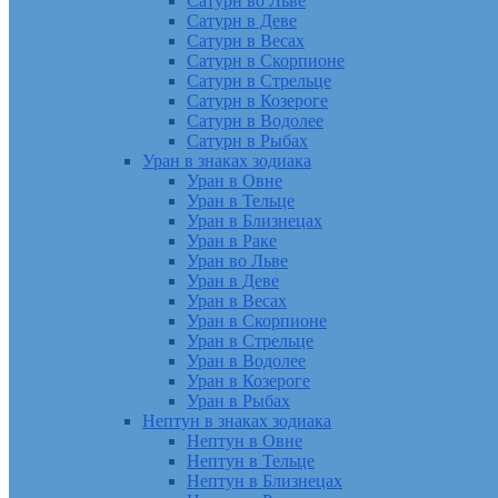
Сатурн во Льве
Сатурн в Деве
Сатурн в Весах
Сатурн в Скорпионе
Сатурн в Стрельце
Сатурн в Козероге
Сатурн в Водолее
Сатурн в Рыбах
Уран в знаках зодиака
Уран в Овне
Уран в Тельце
Уран в Близнецах
Уран в Раке
Уран во Льве
Уран в Деве
Уран в Весах
Уран в Скорпионе
Уран в Стрельце
Уран в Водолее
Уран в Козероге
Уран в Рыбах
Нептун в знаках зодиака
Нептун в Овне
Нептун в Тельце
Нептун в Близнецах