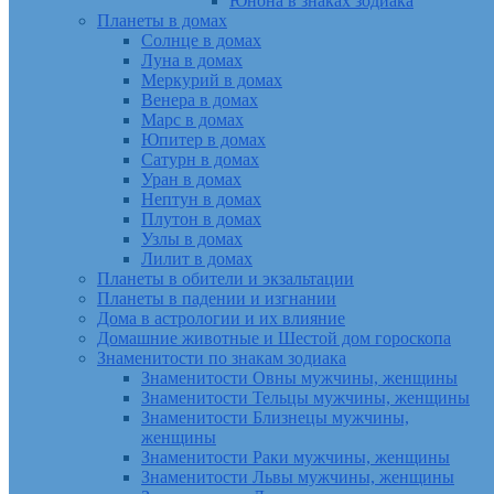
Юнона в знаках зодиака
Планеты в домах
Солнце в домах
Луна в домах
Меркурий в домах
Венера в домах
Марс в домах
Юпитер в домах
Сатурн в домах
Уран в домах
Нептун в домах
Плутон в домах
Узлы в домах
Лилит в домах
Планеты в обители и экзальтации
Планеты в падении и изгнании
Дома в астрологии и их влияние
Домашние животные и Шестой дом гороскопа
Знаменитости по знакам зодиака
Знаменитости Овны мужчины, женщины
Знаменитости Тельцы мужчины, женщины
Знаменитости Близнецы мужчины,
женщины
Знаменитости Раки мужчины, женщины
Знаменитости Львы мужчины, женщины