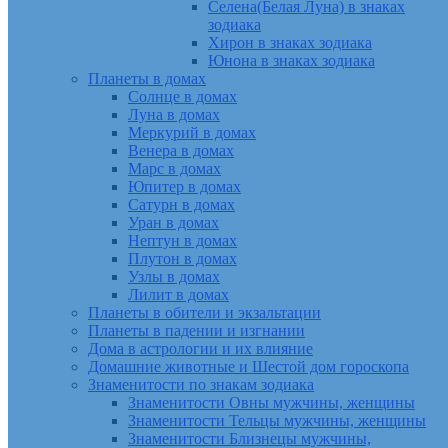
Селена(Белая Луна) в знаках
зодиака
Хирон в знаках зодиака
Юнона в знаках зодиака
Планеты в домах
Солнце в домах
Луна в домах
Меркурий в домах
Венера в домах
Марс в домах
Юпитер в домах
Сатурн в домах
Уран в домах
Нептун в домах
Плутон в домах
Узлы в домах
Лилит в домах
Планеты в обители и экзальтации
Планеты в падении и изгнании
Дома в астрологии и их влияние
Домашние животные и Шестой дом гороскопа
Знаменитости по знакам зодиака
Знаменитости Овны мужчины, женщины
Знаменитости Тельцы мужчины, женщины
Знаменитости Близнецы мужчины,