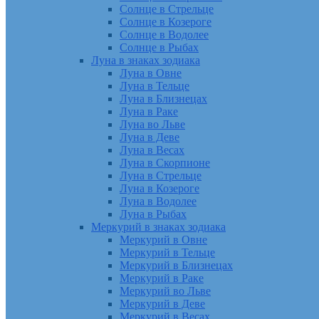
Солнце в Стрельце
Солнце в Козероге
Солнце в Водолее
Солнце в Рыбах
Луна в знаках зодиака
Луна в Овне
Луна в Тельце
Луна в Близнецах
Луна в Раке
Луна во Льве
Луна в Деве
Луна в Весах
Луна в Скорпионе
Луна в Стрельце
Луна в Козероге
Луна в Водолее
Луна в Рыбах
Меркурий в знаках зодиака
Меркурий в Овне
Меркурий в Тельце
Меркурий в Близнецах
Меркурий в Раке
Меркурий во Льве
Меркурий в Деве
Меркурий в Весах