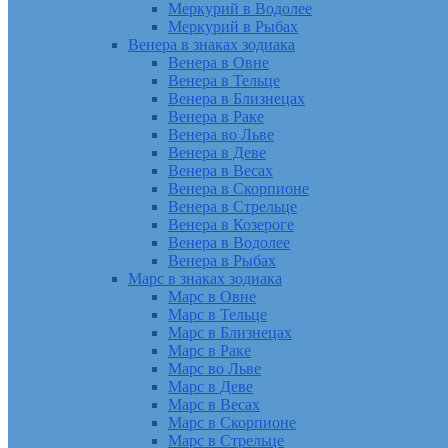
Меркурий в Водолее
Меркурий в Рыбах
Венера в знаках зодиака
Венера в Овне
Венера в Тельце
Венера в Близнецах
Венера в Раке
Венера во Льве
Венера в Деве
Венера в Весах
Венера в Скорпионе
Венера в Стрельце
Венера в Козероге
Венера в Водолее
Венера в Рыбах
Марс в знаках зодиака
Марс в Овне
Марс в Тельце
Марс в Близнецах
Марс в Раке
Марс во Льве
Марс в Деве
Марс в Весах
Марс в Скорпионе
Марс в Стрельце