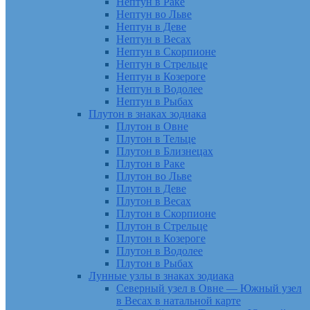
Нептун в Раке
Нептун во Льве
Нептун в Деве
Нептун в Весах
Нептун в Скорпионе
Нептун в Стрельце
Нептун в Козероге
Нептун в Водолее
Нептун в Рыбах
Плутон в знаках зодиака
Плутон в Овне
Плутон в Тельце
Плутон в Близнецах
Плутон в Раке
Плутон во Льве
Плутон в Деве
Плутон в Весах
Плутон в Скорпионе
Плутон в Стрельце
Плутон в Козероге
Плутон в Водолее
Плутон в Рыбах
Лунные узлы в знаках зодиака
Северный узел в Овне — Южный узел
в Весах в натальной карте