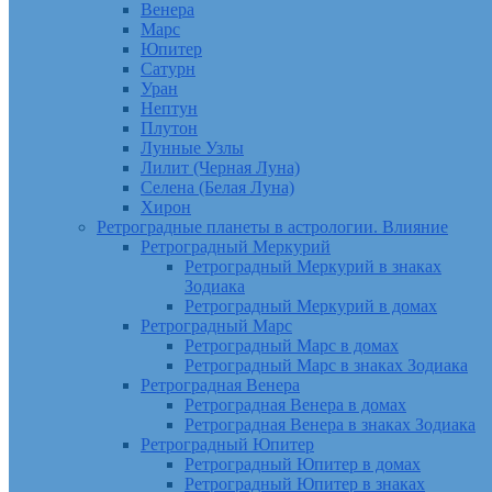
Венера
Марс
Юпитер
Сатурн
Уран
Нептун
Плутон
Лунные Узлы
Лилит (Черная Луна)
Селена (Белая Луна)
Хирон
Ретроградные планеты в астрологии. Влияние
Ретроградный Меркурий
Ретроградный Меркурий в знаках
Зодиака
Ретроградный Меркурий в домах
Ретроградный Марс
Ретроградный Марс в домах
Ретроградный Марс в знаках Зодиака
Ретроградная Венера
Ретроградная Венера в домах
Ретроградная Венера в знаках Зодиака
Ретроградный Юпитер
Ретроградный Юпитер в домах
Ретроградный Юпитер в знаках