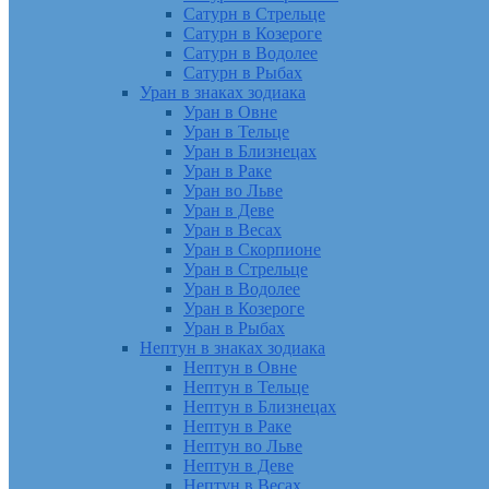
Сатурн в Стрельце
Сатурн в Козероге
Сатурн в Водолее
Сатурн в Рыбах
Уран в знаках зодиака
Уран в Овне
Уран в Тельце
Уран в Близнецах
Уран в Раке
Уран во Льве
Уран в Деве
Уран в Весах
Уран в Скорпионе
Уран в Стрельце
Уран в Водолее
Уран в Козероге
Уран в Рыбах
Нептун в знаках зодиака
Нептун в Овне
Нептун в Тельце
Нептун в Близнецах
Нептун в Раке
Нептун во Льве
Нептун в Деве
Нептун в Весах