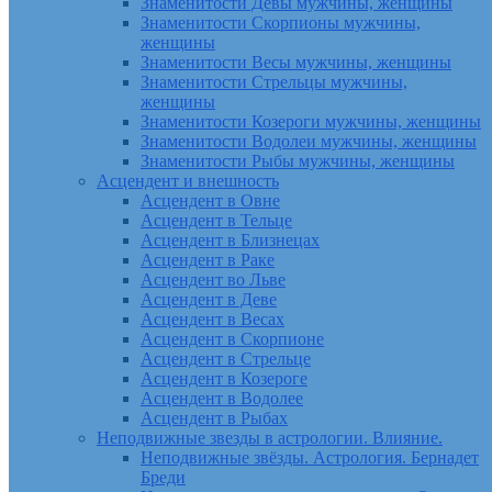
Знаменитости Девы мужчины, женщины
Знаменитости Скорпионы мужчины,
женщины
Знаменитости Весы мужчины, женщины
Знаменитости Стрельцы мужчины,
женщины
Знаменитости Козероги мужчины, женщины
Знаменитости Водолеи мужчины, женщины
Знаменитости Рыбы мужчины, женщины
Асцендент и внешность
Асцендент в Овне
Асцендент в Тельце
Асцендент в Близнецах
Асцендент в Раке
Асцендент во Льве
Асцендент в Деве
Асцендент в Весах
Асцендент в Скорпионе
Асцендент в Стрельце
Асцендент в Козероге
Асцендент в Водолее
Асцендент в Рыбах
Неподвижные звезды в астрологии. Влияние.
Неподвижные звёзды. Астрология. Бернадет
Бреди