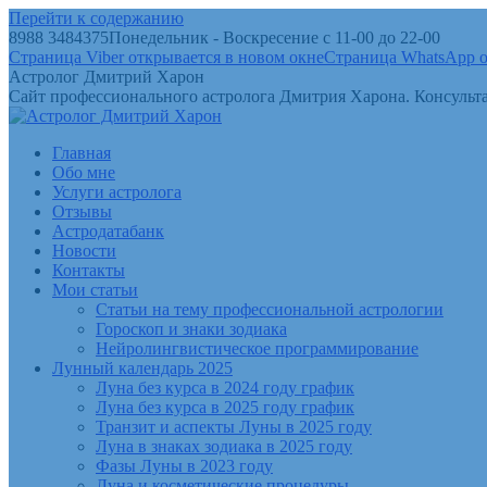
Перейти к содержанию
8988 3484375
Понедельник - Воскресение с 11-00 до 22-00
Страница Viber открывается в новом окне
Страница WhatsApp о
Астролог Дмитрий Харон
Сайт профессионального астролога Дмитрия Харона. Консульта
Главная
Обо мне
Услуги астролога
Отзывы
Астродатабанк
Новости
Контакты
Мои статьи
Статьи на тему профессиональной астрологии
Гороскоп и знаки зодиака
Нейролингвистическое программирование
Лунный календарь 2025
Луна без курса в 2024 году график
Луна без курса в 2025 году график
Транзит и аспекты Луны в 2025 году
Луна в знаках зодиака в 2025 году
Фазы Луны в 2023 году
Луна и косметические процедуры