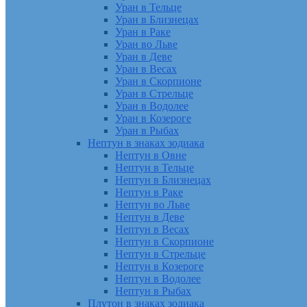
Уран в Тельце
Уран в Близнецах
Уран в Раке
Уран во Льве
Уран в Деве
Уран в Весах
Уран в Скорпионе
Уран в Стрельце
Уран в Водолее
Уран в Козероге
Уран в Рыбах
Нептун в знаках зодиака
Нептун в Овне
Нептун в Тельце
Нептун в Близнецах
Нептун в Раке
Нептун во Льве
Нептун в Деве
Нептун в Весах
Нептун в Скорпионе
Нептун в Стрельце
Нептун в Козероге
Нептун в Водолее
Нептун в Рыбах
Плутон в знаках зодиака