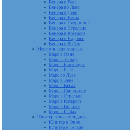
Венера в Раке
Венера во Льве
Венера в Деве
Венера в Весах
Венера в Скорпионе
Венера в Стрельце
Венера в Козероге
Венера в Водолее
Венера в Рыбах
Марс в знаках зодиака
Марс в Овне
Марс в Тельце
Марс в Близнецах
Марс в Раке
Марс во Льве
Марс в Деве
Марс в Весах
Марс в Скорпионе
Марс в Стрельце
Марс в Козероге
Марс в Водолее
Марс в Рыбах
Юпитер в знаках зодиака
Юпитер в Овне
Юпитер в Тельце