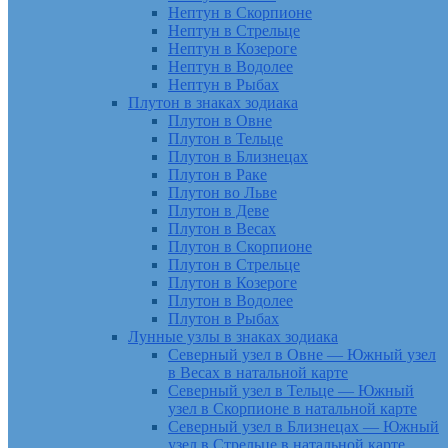
Нептун в Скорпионе
Нептун в Стрельце
Нептун в Козероге
Нептун в Водолее
Нептун в Рыбах
Плутон в знаках зодиака
Плутон в Овне
Плутон в Тельце
Плутон в Близнецах
Плутон в Раке
Плутон во Льве
Плутон в Деве
Плутон в Весах
Плутон в Скорпионе
Плутон в Стрельце
Плутон в Козероге
Плутон в Водолее
Плутон в Рыбах
Лунные узлы в знаках зодиака
Северный узел в Овне — Южный узел
в Весах в натальной карте
Северный узел в Тельце — Южный
узел в Скорпионе в натальной карте
Северный узел в Близнецах — Южный
узел в Стрельце в натальной карте