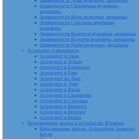
Знаменитости Девы мужчины, женщины
Знаменитости Скорпионы мужчины,
женщины
Знаменитости Весы мужчины, женщины
Знаменитости Стрельцы мужчины,
женщины
Знаменитости Козероги мужчины, женщины
Знаменитости Водолеи мужчины, женщины
Знаменитости Рыбы мужчины, женщины
Асцендент и внешность
Асцендент в Овне
Асцендент в Тельце
Асцендент в Близнецах
Асцендент в Раке
Асцендент во Льве
Асцендент в Деве
Асцендент в Весах
Асцендент в Скорпионе
Асцендент в Стрельце
Асцендент в Козероге
Асцендент в Водолее
Асцендент в Рыбах
Неподвижные звезды в астрологии. Влияние.
Неподвижные звёзды. Астрология. Бернадет
Бреди