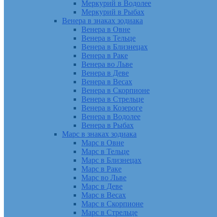
Меркурий в Водолее
Меркурий в Рыбах
Венера в знаках зодиака
Венера в Овне
Венера в Тельце
Венера в Близнецах
Венера в Раке
Венера во Льве
Венера в Деве
Венера в Весах
Венера в Скорпионе
Венера в Стрельце
Венера в Козероге
Венера в Водолее
Венера в Рыбах
Марс в знаках зодиака
Марс в Овне
Марс в Тельце
Марс в Близнецах
Марс в Раке
Марс во Льве
Марс в Деве
Марс в Весах
Марс в Скорпионе
Марс в Стрельце