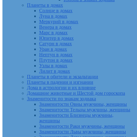
Планеты в домах
Солнце в домах
Луна в домах
Меркурий в домах
Венера в домах
Марс в домах
Юпитер в домах
Сатурн в домах
Уран в домах
Нептун в домах
Плутон в домах
Узлы в домах
Лилит в домах
Планеты в обители и экзальтации
Планеты в падении и изгнании
Дома в астрологии и их влияние
Домашние животные и Шестой дом гороскопа
Знаменитости по знакам зодиака
Знаменитости Овны мужчины, женщины
Знаменитости Тельцы мужчины, женщины
Знаменитости Близнецы мужчины,
женщины
Знаменитости Раки мужчины, женщины
Знаменитости Львы мужчины, женщины