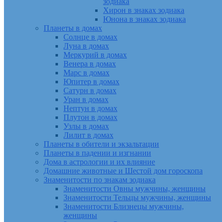
зодиака
Хирон в знаках зодиака
Юнона в знаках зодиака
Планеты в домах
Солнце в домах
Луна в домах
Меркурий в домах
Венера в домах
Марс в домах
Юпитер в домах
Сатурн в домах
Уран в домах
Нептун в домах
Плутон в домах
Узлы в домах
Лилит в домах
Планеты в обители и экзальтации
Планеты в падении и изгнании
Дома в астрологии и их влияние
Домашние животные и Шестой дом гороскопа
Знаменитости по знакам зодиака
Знаменитости Овны мужчины, женщины
Знаменитости Тельцы мужчины, женщины
Знаменитости Близнецы мужчины,
женщины