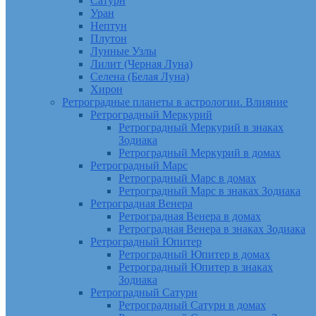
Сатурн
Уран
Нептун
Плутон
Лунные Узлы
Лилит (Черная Луна)
Селена (Белая Луна)
Хирон
Ретроградные планеты в астрологии. Влияние
Ретроградный Меркурий
Ретроградный Меркурий в знаках
Зодиака
Ретроградный Меркурий в домах
Ретроградный Марс
Ретроградный Марс в домах
Ретроградный Марс в знаках Зодиака
Ретроградная Венера
Ретроградная Венера в домах
Ретроградная Венера в знаках Зодиака
Ретроградный Юпитер
Ретроградный Юпитер в домах
Ретроградный Юпитер в знаках
Зодиака
Ретроградный Сатурн
Ретроградный Сатурн в домах