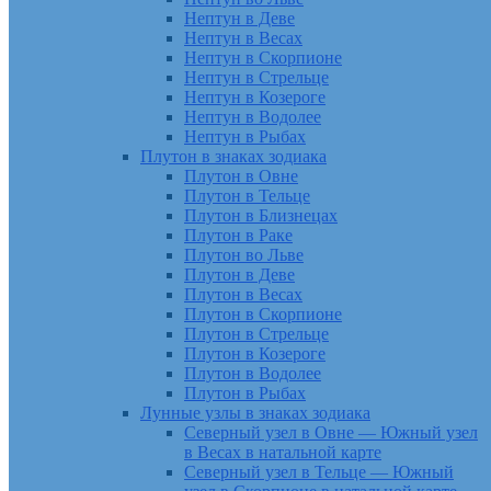
Нептун в Деве
Нептун в Весах
Нептун в Скорпионе
Нептун в Стрельце
Нептун в Козероге
Нептун в Водолее
Нептун в Рыбах
Плутон в знаках зодиака
Плутон в Овне
Плутон в Тельце
Плутон в Близнецах
Плутон в Раке
Плутон во Льве
Плутон в Деве
Плутон в Весах
Плутон в Скорпионе
Плутон в Стрельце
Плутон в Козероге
Плутон в Водолее
Плутон в Рыбах
Лунные узлы в знаках зодиака
Северный узел в Овне — Южный узел
в Весах в натальной карте
Северный узел в Тельце — Южный