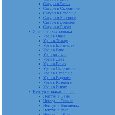
Сатурн в Весах
Сатурн в Скорпионе
Сатурн в Стрельце
Сатурн в Козероге
Сатурн в Водолее
Сатурн в Рыбах
Уран в знаках зодиака
Уран в Овне
Уран в Тельце
Уран в Близнецах
Уран в Раке
Уран во Льве
Уран в Деве
Уран в Весах
Уран в Скорпионе
Уран в Стрельце
Уран в Водолее
Уран в Козероге
Уран в Рыбах
Нептун в знаках зодиака
Нептун в Овне
Нептун в Тельце
Нептун в Близнецах
Нептун в Раке
Нептун во Льве