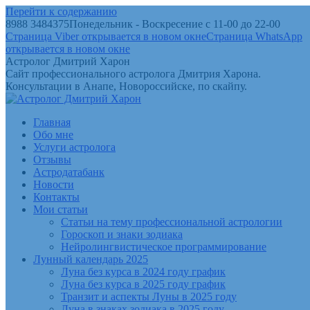
Перейти к содержанию
8988 3484375
Понедельник - Воскресение с 11-00 до 22-00
Страница Viber открывается в новом окне
Страница WhatsApp
открывается в новом окне
Астролог Дмитрий Харон
Сайт профессионального астролога Дмитрия Харона.
Консультации в Анапе, Новороссийске, по скайпу.
Главная
Обо мне
Услуги астролога
Отзывы
Астродатабанк
Новости
Контакты
Мои статьи
Статьи на тему профессиональной астрологии
Гороскоп и знаки зодиака
Нейролингвистическое программирование
Лунный календарь 2025
Луна без курса в 2024 году график
Луна без курса в 2025 году график
Транзит и аспекты Луны в 2025 году
Луна в знаках зодиака в 2025 году