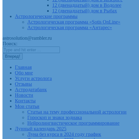
12 (двенадцатый) дом в Водолее
12 (двенадцатый) дом в Рыбах
Астрологические программы
Астрологическая программа «Sotis OnLine»
Астрологическая программа «Антарес»
astrosolution@rambler.ru
Поиск:
Главная
Обо мне
Услуги астролога
Отзывы
Астродатабанк
Новости
Контакты
Мои статьи
Статьи на тему профессиональной астрологии
Гороскоп и знаки зодиака
Нейролингвистическое программирование
Лунный календарь 2025
Луна без курса в 2024 году график