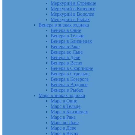
Меркурий в Стрельце
Меркурий в Козероге
Меркурий в Водолее
Меркурий в Рыбах
Венера в знаках зодиака
Венера в Овне
Венера в Тельце
Венера в Близнецах
Венера в Раке
Венера во Льве
Венера в Деве
Венера в Весах
Венера в Скорпионе
Венера в Стрельце
Венера в Козероге
Венера в Водолее
Венера в Рыбах
Марс в знаках зодиака
Марс в Овне
Марс в Тельце
Марс в Близнецах
Марс в Раке
Марс во Льве
Марс в Деве
Марс в Весах