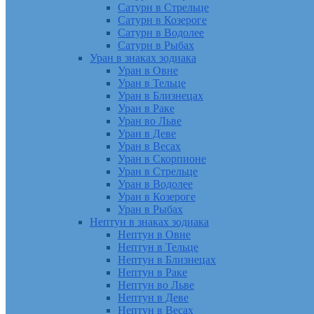
Сатурн в Стрельце
Сатурн в Козероге
Сатурн в Водолее
Сатурн в Рыбах
Уран в знаках зодиака
Уран в Овне
Уран в Тельце
Уран в Близнецах
Уран в Раке
Уран во Льве
Уран в Деве
Уран в Весах
Уран в Скорпионе
Уран в Стрельце
Уран в Водолее
Уран в Козероге
Уран в Рыбах
Нептун в знаках зодиака
Нептун в Овне
Нептун в Тельце
Нептун в Близнецах
Нептун в Раке
Нептун во Льве
Нептун в Деве
Нептун в Весах