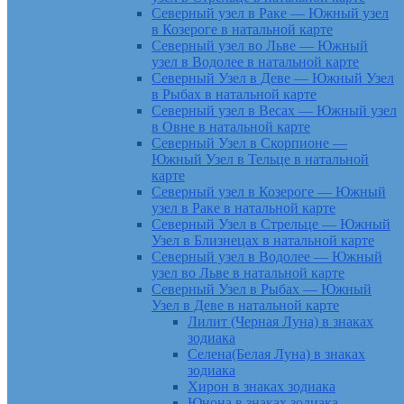
Северный узел в Раке — Южный узел
в Козероге в натальной карте
Северный узел во Льве — Южный
узел в Водолее в натальной карте
Северный Узел в Деве — Южный Узел
в Рыбах в натальной карте
Северный узел в Весах — Южный узел
в Овне в натальной карте
Северный Узел в Скорпионе —
Южный Узел в Тельце в натальной
карте
Северный узел в Козероге — Южный
узел в Раке в натальной карте
Северный Узел в Стрельце — Южный
Узел в Близнецах в натальной карте
Северный узел в Водолее — Южный
узел во Льве в натальной карте
Северный Узел в Рыбах — Южный
Узел в Деве в натальной карте
Лилит (Черная Луна) в знаках
зодиака
Селена(Белая Луна) в знаках
зодиака
Хирон в знаках зодиака
Юнона в знаках зодиака