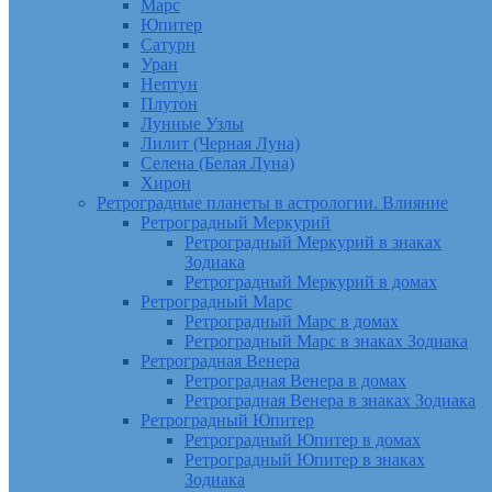
Марс
Юпитер
Сатурн
Уран
Нептун
Плутон
Лунные Узлы
Лилит (Черная Луна)
Селена (Белая Луна)
Хирон
Ретроградные планеты в астрологии. Влияние
Ретроградный Меркурий
Ретроградный Меркурий в знаках
Зодиака
Ретроградный Меркурий в домах
Ретроградный Марс
Ретроградный Марс в домах
Ретроградный Марс в знаках Зодиака
Ретроградная Венера
Ретроградная Венера в домах
Ретроградная Венера в знаках Зодиака
Ретроградный Юпитер
Ретроградный Юпитер в домах
Ретроградный Юпитер в знаках
Зодиака