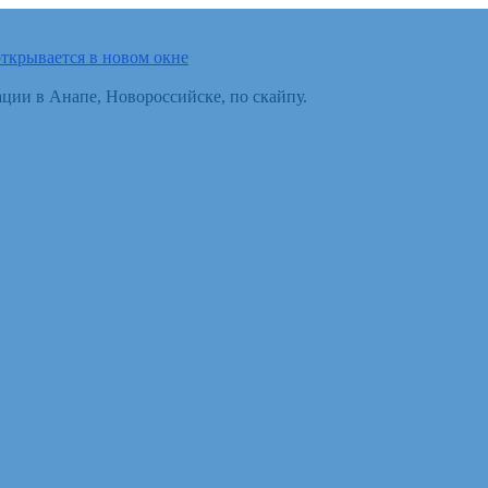
ткрывается в новом окне
ции в Анапе, Новороссийске, по скайпу.