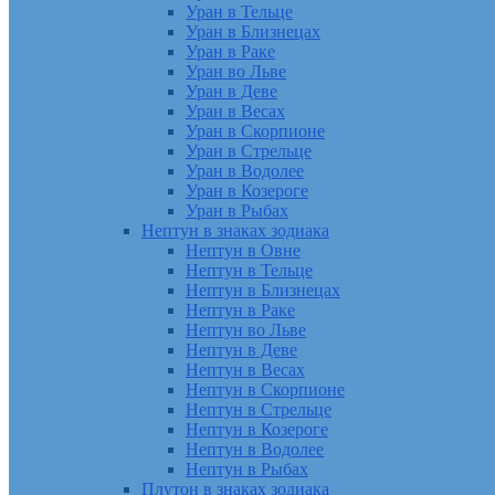
Уран в Тельце
Уран в Близнецах
Уран в Раке
Уран во Льве
Уран в Деве
Уран в Весах
Уран в Скорпионе
Уран в Стрельце
Уран в Водолее
Уран в Козероге
Уран в Рыбах
Нептун в знаках зодиака
Нептун в Овне
Нептун в Тельце
Нептун в Близнецах
Нептун в Раке
Нептун во Льве
Нептун в Деве
Нептун в Весах
Нептун в Скорпионе
Нептун в Стрельце
Нептун в Козероге
Нептун в Водолее
Нептун в Рыбах
Плутон в знаках зодиака