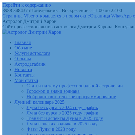
Перейти к содержанию
8988 3484375
Понедельник - Воскресение с 11-00 до 22-00
Страница Viber открывается в новом окне
Страница WhatsApp о
Астролог Дмитрий Харон
Сайт профессионального астролога Дмитрия Харона. Консульта
Главная
Обо мне
Услуги астролога
Отзывы
Астродатабанк
Новости
Контакты
Мои статьи
Статьи на тему профессиональной астрологии
Гороскоп и знаки зодиака
Нейролингвистическое программирование
Лунный календарь 2025
Луна без курса в 2024 году график
Луна без курса в 2025 году график
Транзит и аспекты Луны в 2025 году
Луна в знаках зодиака в 2025 году
Фазы Луны в 2023 году
Луна и косметические процедуры