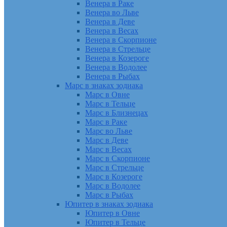
Венера в Раке
Венера во Льве
Венера в Деве
Венера в Весах
Венера в Скорпионе
Венера в Стрельце
Венера в Козероге
Венера в Водолее
Венера в Рыбах
Марс в знаках зодиака
Марс в Овне
Марс в Тельце
Марс в Близнецах
Марс в Раке
Марс во Льве
Марс в Деве
Марс в Весах
Марс в Скорпионе
Марс в Стрельце
Марс в Козероге
Марс в Водолее
Марс в Рыбах
Юпитер в знаках зодиака
Юпитер в Овне
Юпитер в Тельце