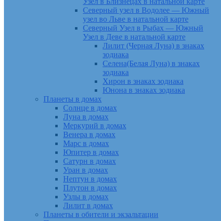
Узел в Близнецах в натальной карте
Северный узел в Водолее — Южный
узел во Льве в натальной карте
Северный Узел в Рыбах — Южный
Узел в Деве в натальной карте
Лилит (Черная Луна) в знаках
зодиака
Селена(Белая Луна) в знаках
зодиака
Хирон в знаках зодиака
Юнона в знаках зодиака
Планеты в домах
Солнце в домах
Луна в домах
Меркурий в домах
Венера в домах
Марс в домах
Юпитер в домах
Сатурн в домах
Уран в домах
Нептун в домах
Плутон в домах
Узлы в домах
Лилит в домах
Планеты в обители и экзальтации