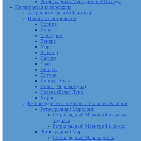
Ретроградный Меркурий в 2024 году
Интерпретация гороскопа
Астрологическая библиотека
Планеты в астрологии
Солнце
Луна
Меркурий
Венера
Марс
Юпитер
Сатурн
Уран
Нептун
Плутон
Лунные Узлы
Лилит (Черная Луна)
Селена (Белая Луна)
Хирон
Ретроградные планеты в астрологии. Влияние
Ретроградный Меркурий
Ретроградный Меркурий в знаках
Зодиака
Ретроградный Меркурий в домах
Ретроградный Марс
Ретроградный Марс в домах