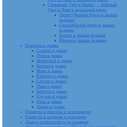
Северный Узел в Рыбах — Южный
Узел в Деве в натальной карте
Лилит (Черная Луна) в знаках
зодиака
Селена(Белая Луна) в знаках
зодиака
Хирон в знаках зодиака
Юнона в знаках зодиака
Планеты в домах
Солнце в домах
Луна в домах
Меркурий в домах
Венера в домах
Марс в домах
Юпитер в домах
Сатурн в домах
Уран в домах
Нептун в домах
Плутон в домах
Узлы в домах
Лилит в домах
Планеты в обители и экзальтации
Планеты в падении и изгнании
Дома в астрологии и их влияние