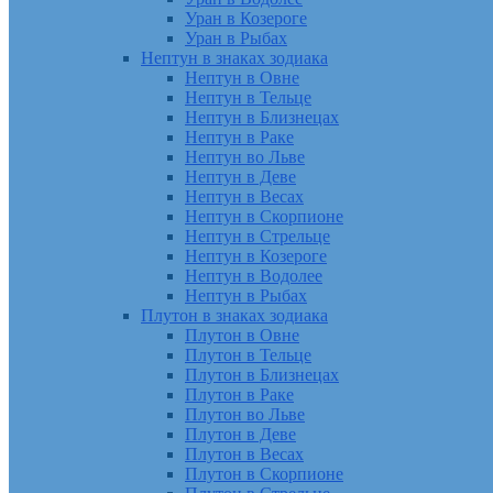
Уран в Козероге
Уран в Рыбах
Нептун в знаках зодиака
Нептун в Овне
Нептун в Тельце
Нептун в Близнецах
Нептун в Раке
Нептун во Льве
Нептун в Деве
Нептун в Весах
Нептун в Скорпионе
Нептун в Стрельце
Нептун в Козероге
Нептун в Водолее
Нептун в Рыбах
Плутон в знаках зодиака
Плутон в Овне
Плутон в Тельце
Плутон в Близнецах
Плутон в Раке
Плутон во Льве
Плутон в Деве
Плутон в Весах
Плутон в Скорпионе