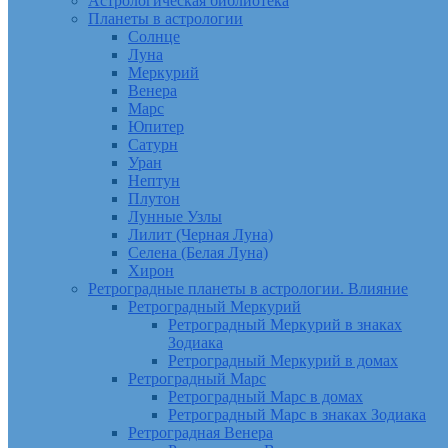
Астрологическая библиотека
Планеты в астрологии
Солнце
Луна
Меркурий
Венера
Марс
Юпитер
Сатурн
Уран
Нептун
Плутон
Лунные Узлы
Лилит (Черная Луна)
Селена (Белая Луна)
Хирон
Ретроградные планеты в астрологии. Влияние
Ретроградный Меркурий
Ретроградный Меркурий в знаках
Зодиака
Ретроградный Меркурий в домах
Ретроградный Марс
Ретроградный Марс в домах
Ретроградный Марс в знаках Зодиака
Ретроградная Венера