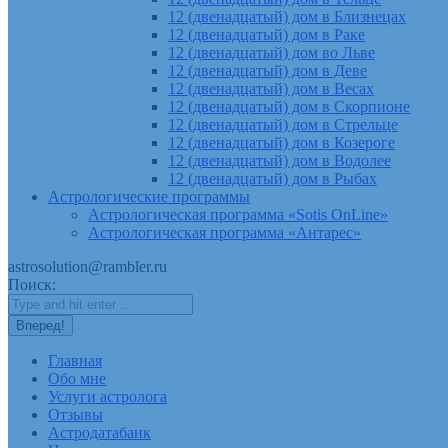
12 (двенадцатый) дом в Близнецах
12 (двенадцатый) дом в Раке
12 (двенадцатый) дом во Льве
12 (двенадцатый) дом в Деве
12 (двенадцатый) дом в Весах
12 (двенадцатый) дом в Скорпионе
12 (двенадцатый) дом в Стрельце
12 (двенадцатый) дом в Козероге
12 (двенадцатый) дом в Водолее
12 (двенадцатый) дом в Рыбах
Астрологические программы
Астрологическая программа «Sotis OnLine»
Астрологическая программа «Антарес»
astrosolution@rambler.ru
Поиск:
Главная
Обо мне
Услуги астролога
Отзывы
Астродатабанк