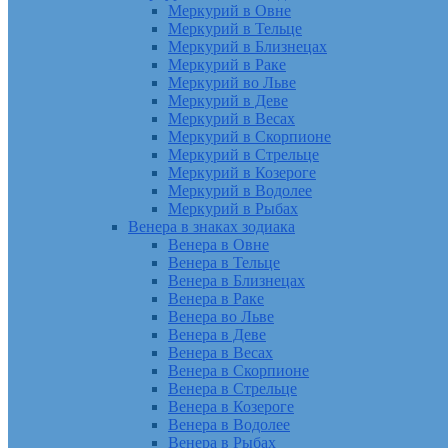
Меркурий в Овне
Меркурий в Тельце
Меркурий в Близнецах
Меркурий в Раке
Меркурий во Льве
Меркурий в Деве
Меркурий в Весах
Меркурий в Скорпионе
Меркурий в Стрельце
Меркурий в Козероге
Меркурий в Водолее
Меркурий в Рыбах
Венера в знаках зодиака
Венера в Овне
Венера в Тельце
Венера в Близнецах
Венера в Раке
Венера во Льве
Венера в Деве
Венера в Весах
Венера в Скорпионе
Венера в Стрельце
Венера в Козероге
Венера в Водолее
Венера в Рыбах