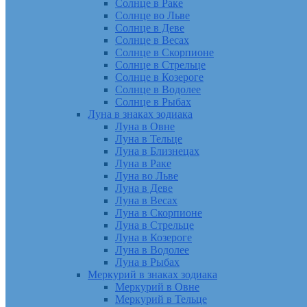
Солнце в Раке
Солнце во Льве
Солнце в Деве
Солнце в Весах
Солнце в Скорпионе
Солнце в Стрельце
Солнце в Козероге
Солнце в Водолее
Солнце в Рыбах
Луна в знаках зодиака
Луна в Овне
Луна в Тельце
Луна в Близнецах
Луна в Раке
Луна во Льве
Луна в Деве
Луна в Весах
Луна в Скорпионе
Луна в Стрельце
Луна в Козероге
Луна в Водолее
Луна в Рыбах
Меркурий в знаках зодиака
Меркурий в Овне
Меркурий в Тельце