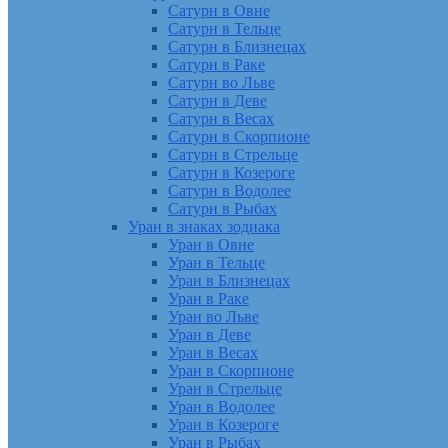
Сатурн в Овне
Сатурн в Тельце
Сатурн в Близнецах
Сатурн в Раке
Сатурн во Льве
Сатурн в Деве
Сатурн в Весах
Сатурн в Скорпионе
Сатурн в Стрельце
Сатурн в Козероге
Сатурн в Водолее
Сатурн в Рыбах
Уран в знаках зодиака
Уран в Овне
Уран в Тельце
Уран в Близнецах
Уран в Раке
Уран во Льве
Уран в Деве
Уран в Весах
Уран в Скорпионе
Уран в Стрельце
Уран в Водолее
Уран в Козероге
Уран в Рыбах