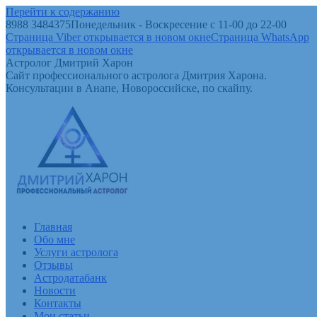
Перейти к содержанию
8988 3484375
Понедельник - Воскресение с 11-00 до 22-00
Страница Viber открывается в новом окне
Страница WhatsApp
открывается в новом окне
Астролог Дмитрий Харон
Сайт профессионального астролога Дмитрия Харона.
Консультации в Анапе, Новороссийске, по скайпу.
Главная
Обо мне
Услуги астролога
Отзывы
Астродатабанк
Новости
Контакты
Мои статьи