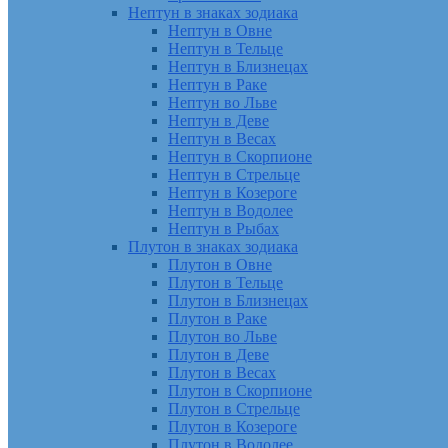
Нептун в знаках зодиака
Нептун в Овне
Нептун в Тельце
Нептун в Близнецах
Нептун в Раке
Нептун во Льве
Нептун в Деве
Нептун в Весах
Нептун в Скорпионе
Нептун в Стрельце
Нептун в Козероге
Нептун в Водолее
Нептун в Рыбах
Плутон в знаках зодиака
Плутон в Овне
Плутон в Тельце
Плутон в Близнецах
Плутон в Раке
Плутон во Льве
Плутон в Деве
Плутон в Весах
Плутон в Скорпионе
Плутон в Стрельце
Плутон в Козероге
Плутон в Водолее