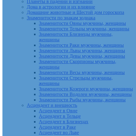
Планеты в падении и изгнании
Дома в астрологии и их влияние
Домашние животные и Шестой дом гороскопа
Знаменитости по знакам зодиака
Знаменитости Овны мужчины, женщины
Знаменитости Тельцы мужчины, женщины
Знаменитости Близнецы мужчины,
женщины
Знаменитости Раки мужчины, женщины
Знаменитости Львы мужчины, женщины
Знаменитости Девы мужчины, женщины
Знаменитости Скорпионы мужчины,
женщины
Знаменитости Весы мужчины, женщины
Знаменитости Стрельцы мужчины,
женщины
Знаменитости Козероги мужчины, женщины
Знаменитости Водолеи мужчины, женщины
Знаменитости Рыбы мужчины, женщины
Асцендент и внешность
Асцендент в Овне
Асцендент в Тельце
Асцендент в Близнецах
Асцендент в Раке
Асцендент во Льве