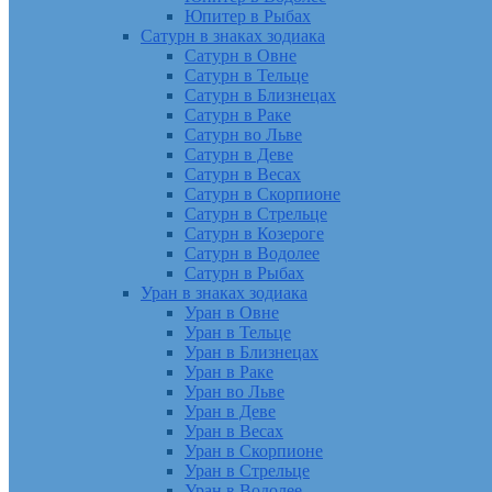
Юпитер в Рыбах
Сатурн в знаках зодиака
Сатурн в Овне
Сатурн в Тельце
Сатурн в Близнецах
Сатурн в Раке
Сатурн во Льве
Сатурн в Деве
Сатурн в Весах
Сатурн в Скорпионе
Сатурн в Стрельце
Сатурн в Козероге
Сатурн в Водолее
Сатурн в Рыбах
Уран в знаках зодиака
Уран в Овне
Уран в Тельце
Уран в Близнецах
Уран в Раке
Уран во Льве
Уран в Деве
Уран в Весах
Уран в Скорпионе
Уран в Стрельце
Уран в Водолее