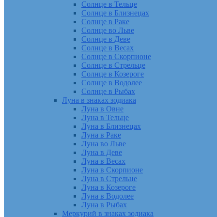
Солнце в Тельце
Солнце в Близнецах
Солнце в Раке
Солнце во Льве
Солнце в Деве
Солнце в Весах
Солнце в Скорпионе
Солнце в Стрельце
Солнце в Козероге
Солнце в Водолее
Солнце в Рыбах
Луна в знаках зодиака
Луна в Овне
Луна в Тельце
Луна в Близнецах
Луна в Раке
Луна во Льве
Луна в Деве
Луна в Весах
Луна в Скорпионе
Луна в Стрельце
Луна в Козероге
Луна в Водолее
Луна в Рыбах
Меркурий в знаках зодиака