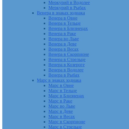
Меркурий в Водолее
Меркурий в Рыбах
Венера в знаках зодиака
Венера в Овне
Венера в Тельце
Венера в Близнецах
Венера в Раке
Венера во Льве
Венера в Деве
Венера в Весах
Венера в Скорпионе
Венера в Стрельце
Венера в Козероге
Венера в Водолее
Венера в Рыбах
Марс в знаках зодиака
Марс в Овне
Марс в Тельце
Марс в Близнецах
Марс в Раке
Марс во Льве
Марс в Деве
Марс в Весах
Марс в Скорпионе
Марс в Стрельце