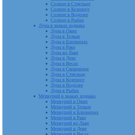
Солнце в Стрельце
Солнце в Козероге
Солнце в Водолее
Солнце в Рыбах
Луна в знаках зодиака
Луна в Овне
Луна в Тельце
Луна в Близнецах
Луна в Раке
Луна во Льве
Луна в Деве
Луна в Весах
Луна в Скорпионе
Луна в Стрельце
Луна в Козероге
Луна в Водолее
Луна в Рыбах
Меркурий в знаках зодиака
Меркурий в Овне
Меркурий в Тельце
Меркурий в Близнецах
Меркурий в Раке
Меркурий во Льве
Меркурий в Деве
Меркурий в Весах