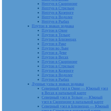
Нептун в Скорпионе
Нептун в Стрельце
Нептун в Козероге
Нептун в Водолее
Нептун в Рыбах
Плутон в знаках зодиака
Плутон в Овне
Плутон в Тельце
Плутон в Близнецах
Плутон в Раке
Плутон во Льве
Плутон в Деве
Плутон в Весах
Плутон в Скорпионе
Плутон в Стрельце
Плутон в Козероге
Плутон в Водолее
Плутон в Рыбах
Лунные узлы в знаках зодиака
Северный узел в Овне — Южный узел
в Весах в натальной карте
Северный узел в Тельце — Южный
узел в Скорпионе в натальной карте
Северный узел в Близнецах — Южный
узел в Стрельце в натальной карте