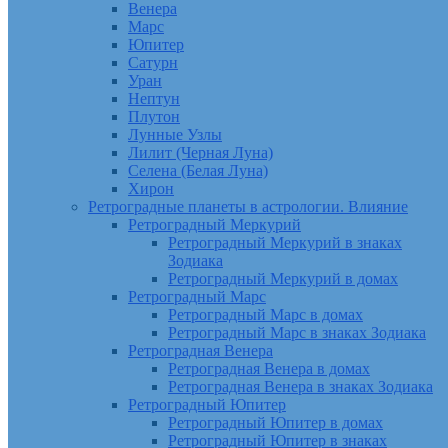
Венера
Марс
Юпитер
Сатурн
Уран
Нептун
Плутон
Лунные Узлы
Лилит (Черная Луна)
Селена (Белая Луна)
Хирон
Ретроградные планеты в астрологии. Влияние
Ретроградный Меркурий
Ретроградный Меркурий в знаках
Зодиака
Ретроградный Меркурий в домах
Ретроградный Марс
Ретроградный Марс в домах
Ретроградный Марс в знаках Зодиака
Ретроградная Венера
Ретроградная Венера в домах
Ретроградная Венера в знаках Зодиака
Ретроградный Юпитер
Ретроградный Юпитер в домах
Ретроградный Юпитер в знаках