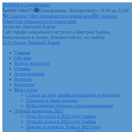
Перейти к содержанию
8988 3484375
Понедельник - Воскресение с 11-00 до 22-00
Страница Viber открывается в новом окне
Страница
WhatsApp открывается в новом окне
Астролог Дмитрий Харон
Сайт профессионального астролога Дмитрия Харона.
Консультации в Анапе, Новороссийске, по скайпу.
Главная
Обо мне
Услуги астролога
Отзывы
Астродатабанк
Новости
Контакты
Мои статьи
Статьи на тему профессиональной астрологии
Гороскоп и знаки зодиака
Нейролингвистическое программирование
Лунный календарь 2025
Луна без курса в 2024 году график
Луна без курса в 2025 году график
Транзит и аспекты Луны в 2025 году