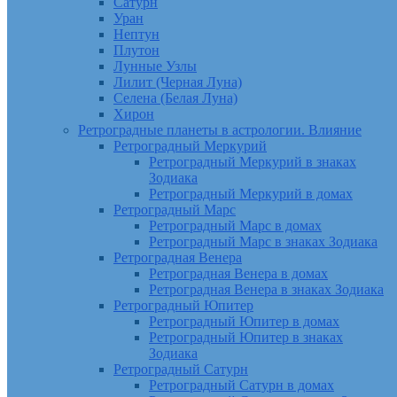
Сатурн
Уран
Нептун
Плутон
Лунные Узлы
Лилит (Черная Луна)
Селена (Белая Луна)
Хирон
Ретроградные планеты в астрологии. Влияние
Ретроградный Меркурий
Ретроградный Меркурий в знаках
Зодиака
Ретроградный Меркурий в домах
Ретроградный Марс
Ретроградный Марс в домах
Ретроградный Марс в знаках Зодиака
Ретроградная Венера
Ретроградная Венера в домах
Ретроградная Венера в знаках Зодиака
Ретроградный Юпитер
Ретроградный Юпитер в домах
Ретроградный Юпитер в знаках
Зодиака
Ретроградный Сатурн
Ретроградный Сатурн в домах