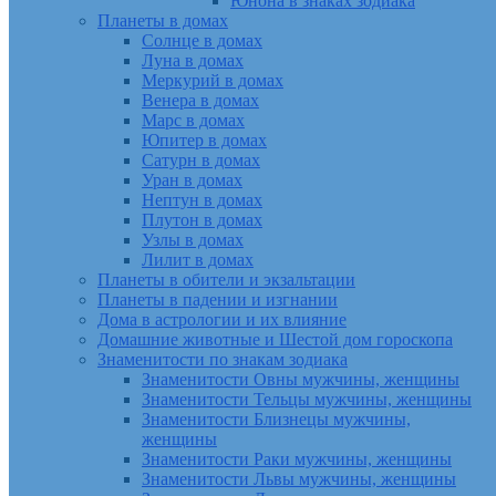
Юнона в знаках зодиака
Планеты в домах
Солнце в домах
Луна в домах
Меркурий в домах
Венера в домах
Марс в домах
Юпитер в домах
Сатурн в домах
Уран в домах
Нептун в домах
Плутон в домах
Узлы в домах
Лилит в домах
Планеты в обители и экзальтации
Планеты в падении и изгнании
Дома в астрологии и их влияние
Домашние животные и Шестой дом гороскопа
Знаменитости по знакам зодиака
Знаменитости Овны мужчины, женщины
Знаменитости Тельцы мужчины, женщины
Знаменитости Близнецы мужчины,
женщины
Знаменитости Раки мужчины, женщины
Знаменитости Львы мужчины, женщины