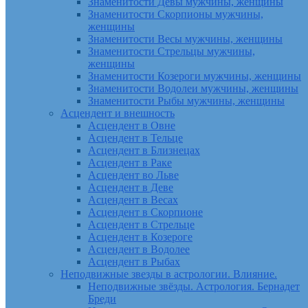
Знаменитости Девы мужчины, женщины
Знаменитости Скорпионы мужчины,
женщины
Знаменитости Весы мужчины, женщины
Знаменитости Стрельцы мужчины,
женщины
Знаменитости Козероги мужчины, женщины
Знаменитости Водолеи мужчины, женщины
Знаменитости Рыбы мужчины, женщины
Асцендент и внешность
Асцендент в Овне
Асцендент в Тельце
Асцендент в Близнецах
Асцендент в Раке
Асцендент во Льве
Асцендент в Деве
Асцендент в Весах
Асцендент в Скорпионе
Асцендент в Стрельце
Асцендент в Козероге
Асцендент в Водолее
Асцендент в Рыбах
Неподвижные звезды в астрологии. Влияние.
Неподвижные звёзды. Астрология. Бернадет
Бреди