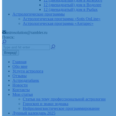
12 (двенадцатый) дом в Козероге
12 (двенадцатый) дом в Водолее
12 (двенадцатый) дом в Рыбах
Астрологические программы
Астрологическая программа «Sotis OnLine»
Астрологическая программа «Антарес»
astrosolution@rambler.ru
Поиск:
Главная
Обо мне
Услуги астролога
Отзывы
Астродатабанк
Новости
Контакты
Мои статьи
Статьи на тему профессиональной астрологии
Гороскоп и знаки зодиака
Нейролингвистическое программирование
Лунный календарь 2025