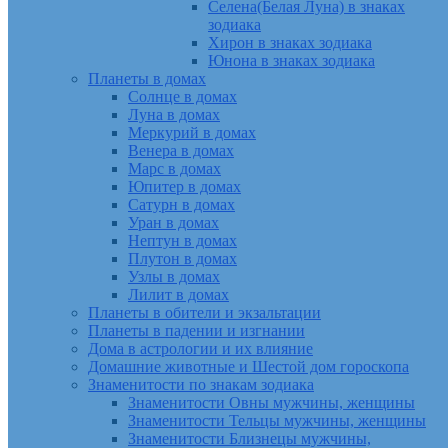
Селена(Белая Луна) в знаках
зодиака
Хирон в знаках зодиака
Юнона в знаках зодиака
Планеты в домах
Солнце в домах
Луна в домах
Меркурий в домах
Венера в домах
Марс в домах
Юпитер в домах
Сатурн в домах
Уран в домах
Нептун в домах
Плутон в домах
Узлы в домах
Лилит в домах
Планеты в обители и экзальтации
Планеты в падении и изгнании
Дома в астрологии и их влияние
Домашние животные и Шестой дом гороскопа
Знаменитости по знакам зодиака
Знаменитости Овны мужчины, женщины
Знаменитости Тельцы мужчины, женщины
Знаменитости Близнецы мужчины,