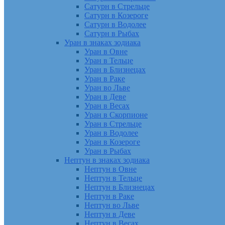
Сатурн в Стрельце
Сатурн в Козероге
Сатурн в Водолее
Сатурн в Рыбах
Уран в знаках зодиака
Уран в Овне
Уран в Тельце
Уран в Близнецах
Уран в Раке
Уран во Льве
Уран в Деве
Уран в Весах
Уран в Скорпионе
Уран в Стрельце
Уран в Водолее
Уран в Козероге
Уран в Рыбах
Нептун в знаках зодиака
Нептун в Овне
Нептун в Тельце
Нептун в Близнецах
Нептун в Раке
Нептун во Льве
Нептун в Деве
Нептун в Весах