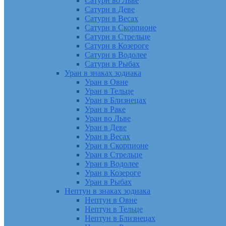
Сатурн во Льве
Сатурн в Деве
Сатурн в Весах
Сатурн в Скорпионе
Сатурн в Стрельце
Сатурн в Козероге
Сатурн в Водолее
Сатурн в Рыбах
Уран в знаках зодиака
Уран в Овне
Уран в Тельце
Уран в Близнецах
Уран в Раке
Уран во Льве
Уран в Деве
Уран в Весах
Уран в Скорпионе
Уран в Стрельце
Уран в Водолее
Уран в Козероге
Уран в Рыбах
Нептун в знаках зодиака
Нептун в Овне
Нептун в Тельце
Нептун в Близнецах