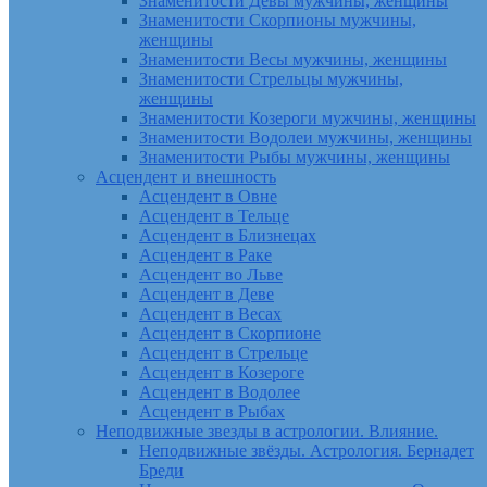
Знаменитости Девы мужчины, женщины
Знаменитости Скорпионы мужчины,
женщины
Знаменитости Весы мужчины, женщины
Знаменитости Стрельцы мужчины,
женщины
Знаменитости Козероги мужчины, женщины
Знаменитости Водолеи мужчины, женщины
Знаменитости Рыбы мужчины, женщины
Асцендент и внешность
Асцендент в Овне
Асцендент в Тельце
Асцендент в Близнецах
Асцендент в Раке
Асцендент во Льве
Асцендент в Деве
Асцендент в Весах
Асцендент в Скорпионе
Асцендент в Стрельце
Асцендент в Козероге
Асцендент в Водолее
Асцендент в Рыбах
Неподвижные звезды в астрологии. Влияние.
Неподвижные звёзды. Астрология. Бернадет
Бреди