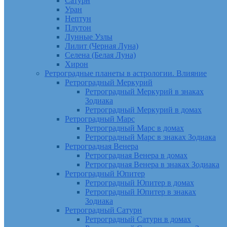
Сатурн
Уран
Нептун
Плутон
Лунные Узлы
Лилит (Черная Луна)
Селена (Белая Луна)
Хирон
Ретроградные планеты в астрологии. Влияние
Ретроградный Меркурий
Ретроградный Меркурий в знаках
Зодиака
Ретроградный Меркурий в домах
Ретроградный Марс
Ретроградный Марс в домах
Ретроградный Марс в знаках Зодиака
Ретроградная Венера
Ретроградная Венера в домах
Ретроградная Венера в знаках Зодиака
Ретроградный Юпитер
Ретроградный Юпитер в домах
Ретроградный Юпитер в знаках
Зодиака
Ретроградный Сатурн
Ретроградный Сатурн в домах