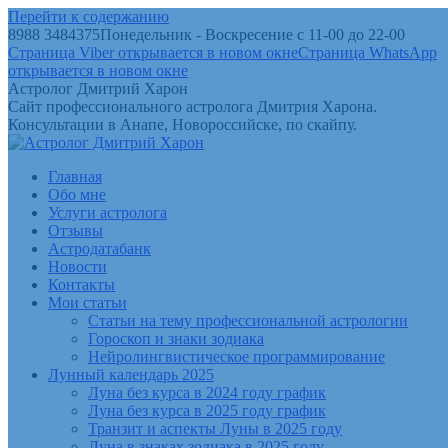
Перейти к содержанию
8988 3484375
Понедельник - Воскресение с 11-00 до 22-00
Страница Viber открывается в новом окне
Страница WhatsApp
открывается в новом окне
Астролог Дмитрий Харон
Сайт профессионального астролога Дмитрия Харона.
Консультации в Анапе, Новороссийске, по скайпу.
Главная
Обо мне
Услуги астролога
Отзывы
Астродатабанк
Новости
Контакты
Мои статьи
Статьи на тему профессиональной астрологии
Гороскоп и знаки зодиака
Нейролингвистическое программирование
Лунный календарь 2025
Луна без курса в 2024 году график
Луна без курса в 2025 году график
Транзит и аспекты Луны в 2025 году
Луна в знаках зодиака в 2025 году