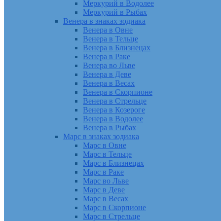
Меркурий в Водолее
Меркурий в Рыбах
Венера в знаках зодиака
Венера в Овне
Венера в Тельце
Венера в Близнецах
Венера в Раке
Венера во Льве
Венера в Деве
Венера в Весах
Венера в Скорпионе
Венера в Стрельце
Венера в Козероге
Венера в Водолее
Венера в Рыбах
Марс в знаках зодиака
Марс в Овне
Марс в Тельце
Марс в Близнецах
Марс в Раке
Марс во Льве
Марс в Деве
Марс в Весах
Марс в Скорпионе
Марс в Стрельце