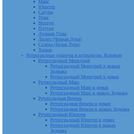
Марс
Юпитер
Сатурн
Уран
Нептун
Плутон
Лунные Узлы
Лилит (Черная Луна)
Селена (Белая Луна)
Хирон
Ретроградные планеты в астрологии. Влияние
Ретроградный Меркурий
Ретроградный Меркурий в знаках
Зодиака
Ретроградный Меркурий в домах
Ретроградный Марс
Ретроградный Марс в домах
Ретроградный Марс в знаках Зодиака
Ретроградная Венера
Ретроградная Венера в домах
Ретроградная Венера в знаках Зодиака
Ретроградный Юпитер
Ретроградный Юпитер в домах
Ретроградный Юпитер в знаках
Зодиака