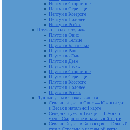
Нептун в Скорпионе
Нептун в Стрельце
Нептун в Козероге
Нептун в Водолее
Нептун в Рыбах
Плутон в знаках зодиака
Плутон в Овне
Плутон в Тельце
Плутон в Близнецах
Плутон в Раке
Плутон во Льве
Плутон в Деве
Плутон в Весах
Плутон в Скорпионе
Плутон в Стрельце
Плутон в Козероге
Плутон в Водолее
Плутон в Рыбах
Лунные узлы в знаках зодиака
Северный узел в Овне — Южный узел
в Весах в натальной карте
Северный узел в Тельце — Южный
узел в Скорпионе в натальной карте
Северный узел в Близнецах — Южный
узел в Стрельце в натальной карте