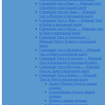
Северный узел в Раке — Южный узел
в Козероге в натальной карте
Северный узел во Льве — Южный
узел в Водолее в натальной карте
Северный Узел в Деве — Южный Узел
в Рыбах в натальной карте
Северный узел в Весах — Южный узел
в Овне в натальной карте
Северный Узел в Скорпионе —
Южный Узел в Тельце в натальной
карте
Северный узел в Козероге — Южный
узел в Раке в натальной карте
Северный Узел в Стрельце — Южный
Узел в Близнецах в натальной карте
Северный узел в Водолее — Южный
узел во Льве в натальной карте
Северный Узел в Рыбах — Южный
Узел в Деве в натальной карте
Лилит (Черная Луна) в знаках
зодиака
Селена(Белая Луна) в знаках
зодиака
Хирон в знаках зодиака
Юнона в знаках зодиака