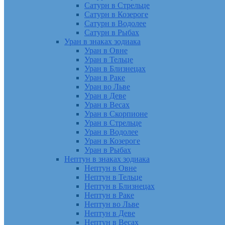
Сатурн в Стрельце
Сатурн в Козероге
Сатурн в Водолее
Сатурн в Рыбах
Уран в знаках зодиака
Уран в Овне
Уран в Тельце
Уран в Близнецах
Уран в Раке
Уран во Льве
Уран в Деве
Уран в Весах
Уран в Скорпионе
Уран в Стрельце
Уран в Водолее
Уран в Козероге
Уран в Рыбах
Нептун в знаках зодиака
Нептун в Овне
Нептун в Тельце
Нептун в Близнецах
Нептун в Раке
Нептун во Льве
Нептун в Деве
Нептун в Весах