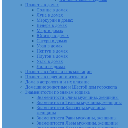
Планеты в домах
Солнце в домах
Луна в домах
Меркурий в домах
Венера в домах
Марс в домах
Юпитер в домах
Сатурн в домах
Уран в домах
Нептун в домах
Плутон в домах
Узлы в домах
Лилит в домах
Планеты в обители и экзальтации
Планеты в падении и изгнании
Дома в астрологии и их влияние
Домашние животные и Шестой дом гороскопа
Знаменитости по знакам зодиака
Знаменитости Овны мужчины, женщины
Знаменитости Тельцы мужчины, женщины
Знаменитости Близнецы мужчины,
женщины
Знаменитости Раки мужчины, женщины
Знаменитости Львы мужчины, женщины