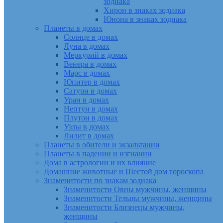
зодиака
Хирон в знаках зодиака
Юнона в знаках зодиака
Планеты в домах
Солнце в домах
Луна в домах
Меркурий в домах
Венера в домах
Марс в домах
Юпитер в домах
Сатурн в домах
Уран в домах
Нептун в домах
Плутон в домах
Узлы в домах
Лилит в домах
Планеты в обители и экзальтации
Планеты в падении и изгнании
Дома в астрологии и их влияние
Домашние животные и Шестой дом гороскопа
Знаменитости по знакам зодиака
Знаменитости Овны мужчины, женщины
Знаменитости Тельцы мужчины, женщины
Знаменитости Близнецы мужчины,
женщины