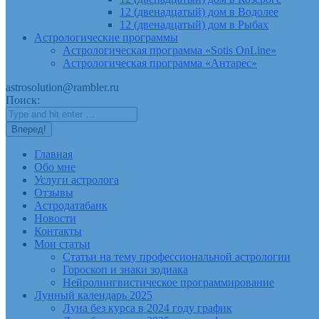
12 (двенадцатый) дом в Водолее
12 (двенадцатый) дом в Рыбах
Астрологические программы
Астрологическая программа «Sotis OnLine»
Астрологическая программа «Антарес»
astrosolution@rambler.ru
Поиск:
Главная
Обо мне
Услуги астролога
Отзывы
Астродатабанк
Новости
Контакты
Мои статьи
Статьи на тему профессиональной астрологии
Гороскоп и знаки зодиака
Нейролингвистическое программирование
Лунный календарь 2025
Луна без курса в 2024 году график