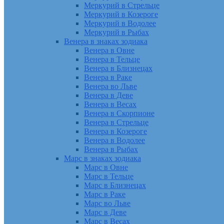
Меркурий в Стрельце
Меркурий в Козероге
Меркурий в Водолее
Меркурий в Рыбах
Венера в знаках зодиака
Венера в Овне
Венера в Тельце
Венера в Близнецах
Венера в Раке
Венера во Льве
Венера в Деве
Венера в Весах
Венера в Скорпионе
Венера в Стрельце
Венера в Козероге
Венера в Водолее
Венера в Рыбах
Марс в знаках зодиака
Марс в Овне
Марс в Тельце
Марс в Близнецах
Марс в Раке
Марс во Льве
Марс в Деве
Марс в Весах