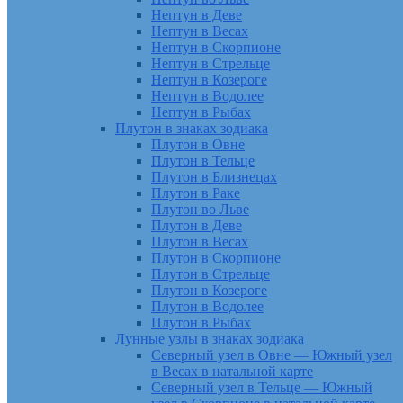
Нептун в Деве
Нептун в Весах
Нептун в Скорпионе
Нептун в Стрельце
Нептун в Козероге
Нептун в Водолее
Нептун в Рыбах
Плутон в знаках зодиака
Плутон в Овне
Плутон в Тельце
Плутон в Близнецах
Плутон в Раке
Плутон во Льве
Плутон в Деве
Плутон в Весах
Плутон в Скорпионе
Плутон в Стрельце
Плутон в Козероге
Плутон в Водолее
Плутон в Рыбах
Лунные узлы в знаках зодиака
Северный узел в Овне — Южный узел
в Весах в натальной карте
Северный узел в Тельце — Южный