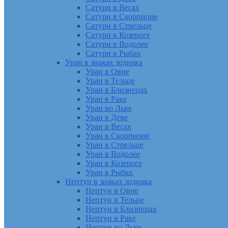
Сатурн в Весах
Сатурн в Скорпионе
Сатурн в Стрельце
Сатурн в Козероге
Сатурн в Водолее
Сатурн в Рыбах
Уран в знаках зодиака
Уран в Овне
Уран в Тельце
Уран в Близнецах
Уран в Раке
Уран во Льве
Уран в Деве
Уран в Весах
Уран в Скорпионе
Уран в Стрельце
Уран в Водолее
Уран в Козероге
Уран в Рыбах
Нептун в знаках зодиака
Нептун в Овне
Нептун в Тельце
Нептун в Близнецах
Нептун в Раке
Нептун во Льве