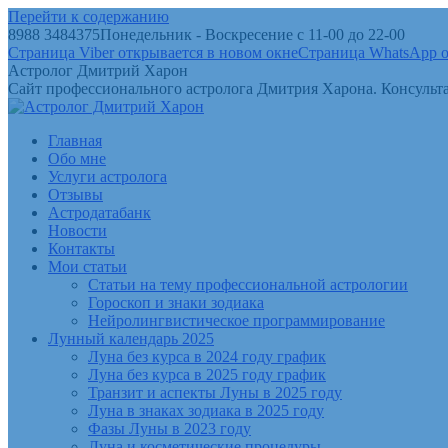
Перейти к содержанию
8988 3484375
Понедельник - Воскресение с 11-00 до 22-00
Страница Viber открывается в новом окне
Страница WhatsApp о
Астролог Дмитрий Харон
Сайт профессионального астролога Дмитрия Харона. Консульта
Главная
Обо мне
Услуги астролога
Отзывы
Астродатабанк
Новости
Контакты
Мои статьи
Статьи на тему профессиональной астрологии
Гороскоп и знаки зодиака
Нейролингвистическое программирование
Лунный календарь 2025
Луна без курса в 2024 году график
Луна без курса в 2025 году график
Транзит и аспекты Луны в 2025 году
Луна в знаках зодиака в 2025 году
Фазы Луны в 2023 году
Луна и косметические процедуры