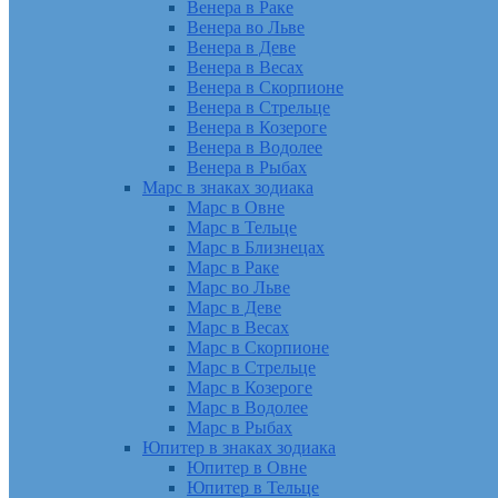
Венера в Раке
Венера во Льве
Венера в Деве
Венера в Весах
Венера в Скорпионе
Венера в Стрельце
Венера в Козероге
Венера в Водолее
Венера в Рыбах
Марс в знаках зодиака
Марс в Овне
Марс в Тельце
Марс в Близнецах
Марс в Раке
Марс во Льве
Марс в Деве
Марс в Весах
Марс в Скорпионе
Марс в Стрельце
Марс в Козероге
Марс в Водолее
Марс в Рыбах
Юпитер в знаках зодиака
Юпитер в Овне
Юпитер в Тельце