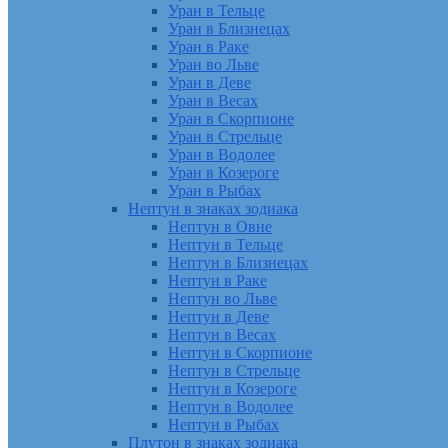
Уран в Тельце
Уран в Близнецах
Уран в Раке
Уран во Льве
Уран в Деве
Уран в Весах
Уран в Скорпионе
Уран в Стрельце
Уран в Водолее
Уран в Козероге
Уран в Рыбах
Нептун в знаках зодиака
Нептун в Овне
Нептун в Тельце
Нептун в Близнецах
Нептун в Раке
Нептун во Льве
Нептун в Деве
Нептун в Весах
Нептун в Скорпионе
Нептун в Стрельце
Нептун в Козероге
Нептун в Водолее
Нептун в Рыбах
Плутон в знаках зодиака