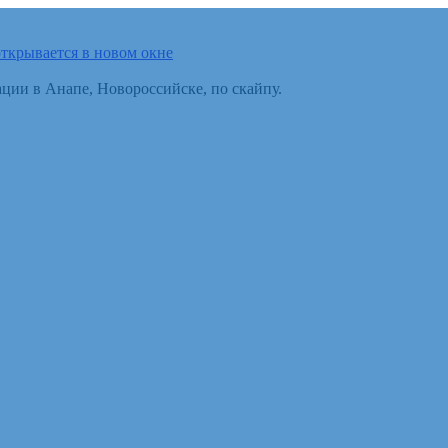
ткрывается в новом окне
ции в Анапе, Новороссийске, по скайпу.