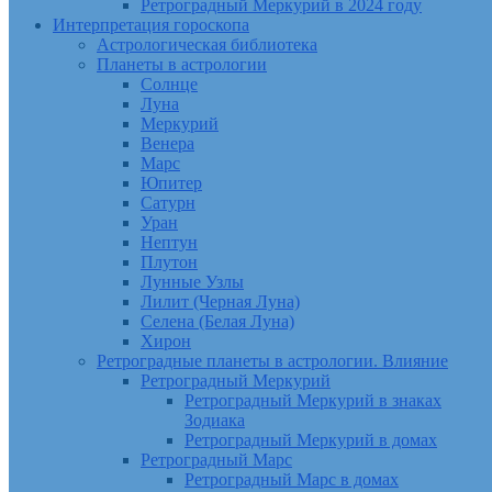
Ретроградный Меркурий в 2024 году
Интерпретация гороскопа
Астрологическая библиотека
Планеты в астрологии
Солнце
Луна
Меркурий
Венера
Марс
Юпитер
Сатурн
Уран
Нептун
Плутон
Лунные Узлы
Лилит (Черная Луна)
Селена (Белая Луна)
Хирон
Ретроградные планеты в астрологии. Влияние
Ретроградный Меркурий
Ретроградный Меркурий в знаках
Зодиака
Ретроградный Меркурий в домах
Ретроградный Марс
Ретроградный Марс в домах