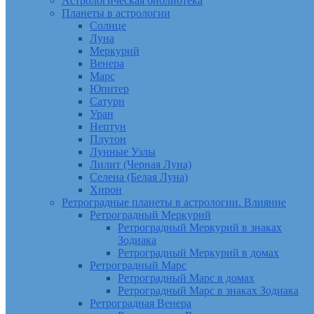
Астрологическая библиотека
Планеты в астрологии
Солнце
Луна
Меркурий
Венера
Марс
Юпитер
Сатурн
Уран
Нептун
Плутон
Лунные Узлы
Лилит (Черная Луна)
Селена (Белая Луна)
Хирон
Ретроградные планеты в астрологии. Влияние
Ретроградный Меркурий
Ретроградный Меркурий в знаках
Зодиака
Ретроградный Меркурий в домах
Ретроградный Марс
Ретроградный Марс в домах
Ретроградный Марс в знаках Зодиака
Ретроградная Венера