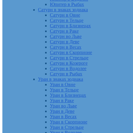
Юпитер в Рыбах
Сатурн в знаках зодиака
Сатурн в Овне
Сатурн в Тельце
Сатурн в Близнецах
Сатурн в Раке
Сатурн во Льве
Сатурн в Деве
Сатурн в Весах
Сатурн в Скорпионе
Сатурн в Стрельце
Сатурн в Козероге
Сатурн в Водолее
Сатурн в Рыбах
Уран в знаках зодиака
Уран в Овне
Уран в Тельце
Уран в Близнецах
Уран в Раке
Уран во Льве
Уран в Деве
Уран в Весах
Уран в Скорпионе
Уран в Стрельце
Уран в Водолее