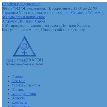
Перейти к содержанию
8988 3484375
Понедельник - Воскресение с 11-00 до 22-00
Страница Viber открывается в новом окне
Страница WhatsApp
открывается в новом окне
Астролог Дмитрий Харон
Сайт профессионального астролога Дмитрия Харона.
Консультации в Анапе, Новороссийске, по скайпу.
Главная
Обо мне
Услуги астролога
Отзывы
Астродатабанк
Новости
Контакты
Мои статьи