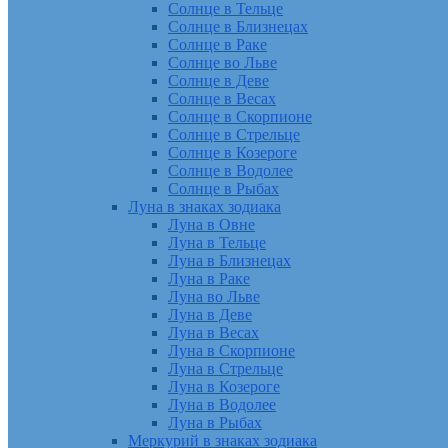
Солнце в Тельце
Солнце в Близнецах
Солнце в Раке
Солнце во Льве
Солнце в Деве
Солнце в Весах
Солнце в Скорпионе
Солнце в Стрельце
Солнце в Козероге
Солнце в Водолее
Солнце в Рыбах
Луна в знаках зодиака
Луна в Овне
Луна в Тельце
Луна в Близнецах
Луна в Раке
Луна во Льве
Луна в Деве
Луна в Весах
Луна в Скорпионе
Луна в Стрельце
Луна в Козероге
Луна в Водолее
Луна в Рыбах
Меркурий в знаках зодиака