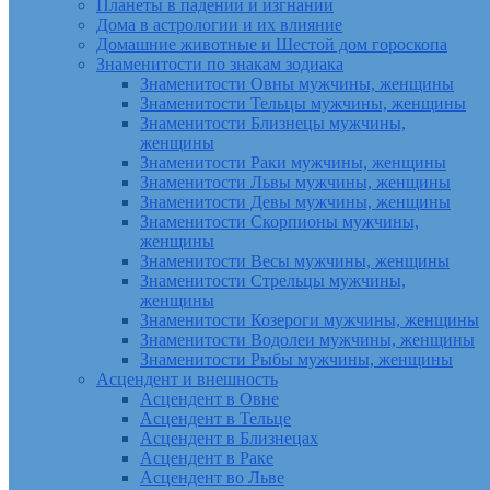
Планеты в падении и изгнании
Дома в астрологии и их влияние
Домашние животные и Шестой дом гороскопа
Знаменитости по знакам зодиака
Знаменитости Овны мужчины, женщины
Знаменитости Тельцы мужчины, женщины
Знаменитости Близнецы мужчины,
женщины
Знаменитости Раки мужчины, женщины
Знаменитости Львы мужчины, женщины
Знаменитости Девы мужчины, женщины
Знаменитости Скорпионы мужчины,
женщины
Знаменитости Весы мужчины, женщины
Знаменитости Стрельцы мужчины,
женщины
Знаменитости Козероги мужчины, женщины
Знаменитости Водолеи мужчины, женщины
Знаменитости Рыбы мужчины, женщины
Асцендент и внешность
Асцендент в Овне
Асцендент в Тельце
Асцендент в Близнецах
Асцендент в Раке
Асцендент во Льве