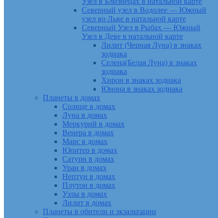
Узел в Близнецах в натальной карте
Северный узел в Водолее — Южный
узел во Льве в натальной карте
Северный Узел в Рыбах — Южный
Узел в Деве в натальной карте
Лилит (Черная Луна) в знаках
зодиака
Селена(Белая Луна) в знаках
зодиака
Хирон в знаках зодиака
Юнона в знаках зодиака
Планеты в домах
Солнце в домах
Луна в домах
Меркурий в домах
Венера в домах
Марс в домах
Юпитер в домах
Сатурн в домах
Уран в домах
Нептун в домах
Плутон в домах
Узлы в домах
Лилит в домах
Планеты в обители и экзальтации