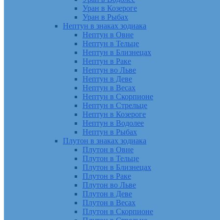
Уран в Козероге
Уран в Рыбах
Нептун в знаках зодиака
Нептун в Овне
Нептун в Тельце
Нептун в Близнецах
Нептун в Раке
Нептун во Льве
Нептун в Деве
Нептун в Весах
Нептун в Скорпионе
Нептун в Стрельце
Нептун в Козероге
Нептун в Водолее
Нептун в Рыбах
Плутон в знаках зодиака
Плутон в Овне
Плутон в Тельце
Плутон в Близнецах
Плутон в Раке
Плутон во Льве
Плутон в Деве
Плутон в Весах
Плутон в Скорпионе