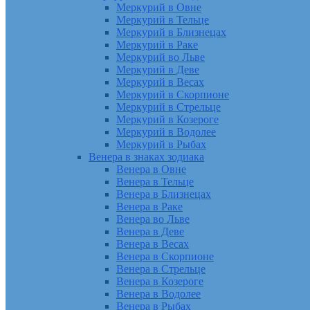
Меркурий в Овне
Меркурий в Тельце
Меркурий в Близнецах
Меркурий в Раке
Меркурий во Льве
Меркурий в Деве
Меркурий в Весах
Меркурий в Скорпионе
Меркурий в Стрельце
Меркурий в Козероге
Меркурий в Водолее
Меркурий в Рыбах
Венера в знаках зодиака
Венера в Овне
Венера в Тельце
Венера в Близнецах
Венера в Раке
Венера во Льве
Венера в Деве
Венера в Весах
Венера в Скорпионе
Венера в Стрельце
Венера в Козероге
Венера в Водолее
Венера в Рыбах