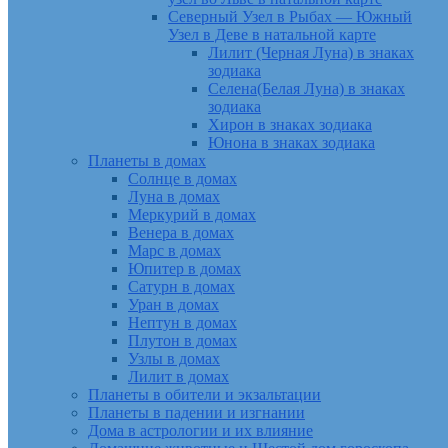
Северный Узел в Рыбах — Южный
Узел в Деве в натальной карте
Лилит (Черная Луна) в знаках
зодиака
Селена(Белая Луна) в знаках
зодиака
Хирон в знаках зодиака
Юнона в знаках зодиака
Планеты в домах
Солнце в домах
Луна в домах
Меркурий в домах
Венера в домах
Марс в домах
Юпитер в домах
Сатурн в домах
Уран в домах
Нептун в домах
Плутон в домах
Узлы в домах
Лилит в домах
Планеты в обители и экзальтации
Планеты в падении и изгнании
Дома в астрологии и их влияние