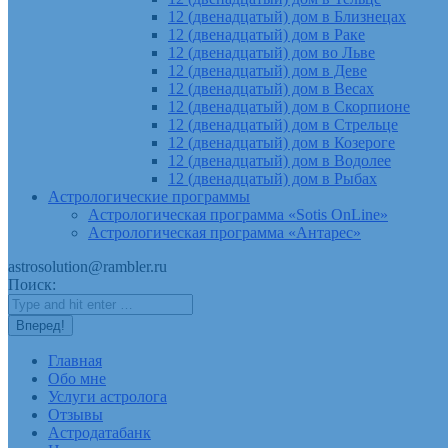
12 (двенадцатый) дом в Близнецах
12 (двенадцатый) дом в Раке
12 (двенадцатый) дом во Льве
12 (двенадцатый) дом в Деве
12 (двенадцатый) дом в Весах
12 (двенадцатый) дом в Скорпионе
12 (двенадцатый) дом в Стрельце
12 (двенадцатый) дом в Козероге
12 (двенадцатый) дом в Водолее
12 (двенадцатый) дом в Рыбах
Астрологические программы
Астрологическая программа «Sotis OnLine»
Астрологическая программа «Антарес»
astrosolution@rambler.ru
Поиск:
Главная
Обо мне
Услуги астролога
Отзывы
Астродатабанк