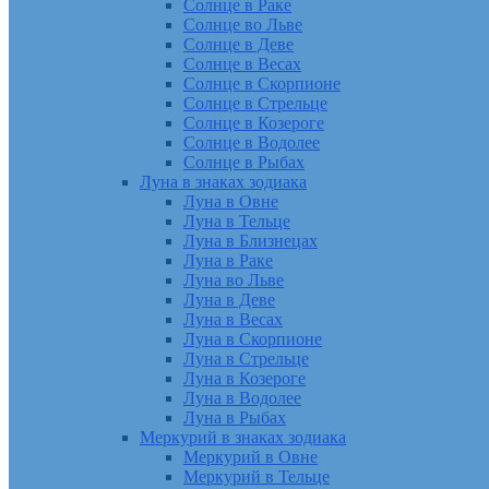
Солнце в Раке
Солнце во Льве
Солнце в Деве
Солнце в Весах
Солнце в Скорпионе
Солнце в Стрельце
Солнце в Козероге
Солнце в Водолее
Солнце в Рыбах
Луна в знаках зодиака
Луна в Овне
Луна в Тельце
Луна в Близнецах
Луна в Раке
Луна во Льве
Луна в Деве
Луна в Весах
Луна в Скорпионе
Луна в Стрельце
Луна в Козероге
Луна в Водолее
Луна в Рыбах
Меркурий в знаках зодиака
Меркурий в Овне
Меркурий в Тельце