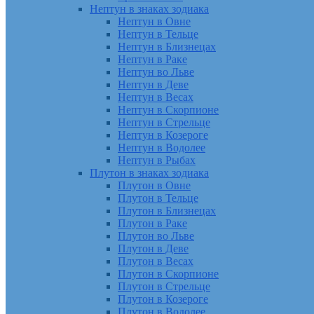
Нептун в знаках зодиака
Нептун в Овне
Нептун в Тельце
Нептун в Близнецах
Нептун в Раке
Нептун во Льве
Нептун в Деве
Нептун в Весах
Нептун в Скорпионе
Нептун в Стрельце
Нептун в Козероге
Нептун в Водолее
Нептун в Рыбах
Плутон в знаках зодиака
Плутон в Овне
Плутон в Тельце
Плутон в Близнецах
Плутон в Раке
Плутон во Льве
Плутон в Деве
Плутон в Весах
Плутон в Скорпионе
Плутон в Стрельце
Плутон в Козероге
Плутон в Водолее