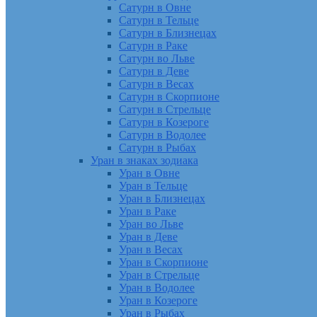
Сатурн в Овне
Сатурн в Тельце
Сатурн в Близнецах
Сатурн в Раке
Сатурн во Льве
Сатурн в Деве
Сатурн в Весах
Сатурн в Скорпионе
Сатурн в Стрельце
Сатурн в Козероге
Сатурн в Водолее
Сатурн в Рыбах
Уран в знаках зодиака
Уран в Овне
Уран в Тельце
Уран в Близнецах
Уран в Раке
Уран во Льве
Уран в Деве
Уран в Весах
Уран в Скорпионе
Уран в Стрельце
Уран в Водолее
Уран в Козероге
Уран в Рыбах