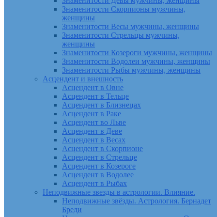
Знаменитости Девы мужчины, женщины
Знаменитости Скорпионы мужчины,
женщины
Знаменитости Весы мужчины, женщины
Знаменитости Стрельцы мужчины,
женщины
Знаменитости Козероги мужчины, женщины
Знаменитости Водолеи мужчины, женщины
Знаменитости Рыбы мужчины, женщины
Асцендент и внешность
Асцендент в Овне
Асцендент в Тельце
Асцендент в Близнецах
Асцендент в Раке
Асцендент во Льве
Асцендент в Деве
Асцендент в Весах
Асцендент в Скорпионе
Асцендент в Стрельце
Асцендент в Козероге
Асцендент в Водолее
Асцендент в Рыбах
Неподвижные звезды в астрологии. Влияние.
Неподвижные звёзды. Астрология. Бернадет
Бреди