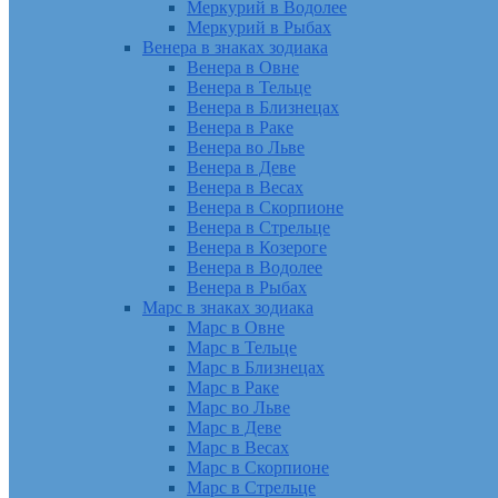
Меркурий в Водолее
Меркурий в Рыбах
Венера в знаках зодиака
Венера в Овне
Венера в Тельце
Венера в Близнецах
Венера в Раке
Венера во Льве
Венера в Деве
Венера в Весах
Венера в Скорпионе
Венера в Стрельце
Венера в Козероге
Венера в Водолее
Венера в Рыбах
Марс в знаках зодиака
Марс в Овне
Марс в Тельце
Марс в Близнецах
Марс в Раке
Марс во Льве
Марс в Деве
Марс в Весах
Марс в Скорпионе
Марс в Стрельце