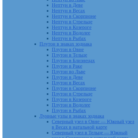
Нептун в Деве
Нептун в Весах
Нептун в Скорпионе
Нептун в Стрельце
Нептун в Козероге
Нептун в Водолее
Нептун в Рыбах
Плутон в знаках зодиака
Плутон в Овне
Плутон в Тельце
Плутон в Близнецах
Плутон в Раке
Плутон во Льве
Плутон в Деве
Плутон в Весах
Плутон в Скорпионе
Плутон в Стрельце
Плутон в Козероге
Плутон в Водолее
Плутон в Рыбах
Лунные узлы в знаках зодиака
Северный узел в Овне — Южный узел
в Весах в натальной карте
Северный узел в Тельце — Южный