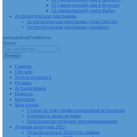
12 (двенадцатый) дом в Водолее
12 (двенадцатый) дом в Рыбах
Астрологические программы
Астрологическая программа «Sotis OnLine»
Астрологическая программа «Антарес»
astrosolution@rambler.ru
Поиск:
Главная
Обо мне
Услуги астролога
Отзывы
Астродатабанк
Новости
Контакты
Мои статьи
Статьи на тему профессиональной астрологии
Гороскоп и знаки зодиака
Нейролингвистическое программирование
Лунный календарь 2025
Луна без курса в 2024 году график