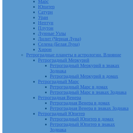
Марс
Юпитер
Сатурн
Уран
Нептун
Плутон
Лунные Узлы
Лилит (Черная Луна)
Селена (Белая Луна)
Хирон
Ретроградные планеты в астрологии. Влияние
Ретроградный Меркурий
Ретроградный Меркурий в знаках
Зодиака
Ретроградный Меркурий в домах
Ретроградный Марс
Ретроградный Марс в домах
Ретроградный Марс в знаках Зодиака
Ретроградная Венера
Ретроградная Венера в домах
Ретроградная Венера в знаках Зодиака
Ретроградный Юпитер
Ретроградный Юпитер в домах
Ретроградный Юпитер в знаках
Зодиака