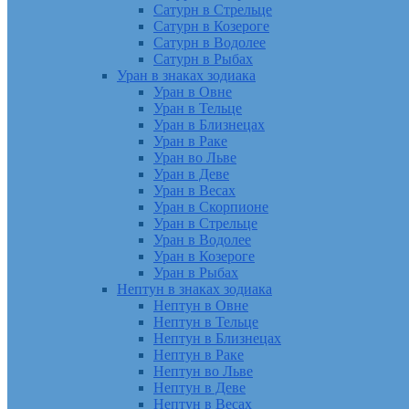
Сатурн в Стрельце
Сатурн в Козероге
Сатурн в Водолее
Сатурн в Рыбах
Уран в знаках зодиака
Уран в Овне
Уран в Тельце
Уран в Близнецах
Уран в Раке
Уран во Льве
Уран в Деве
Уран в Весах
Уран в Скорпионе
Уран в Стрельце
Уран в Водолее
Уран в Козероге
Уран в Рыбах
Нептун в знаках зодиака
Нептун в Овне
Нептун в Тельце
Нептун в Близнецах
Нептун в Раке
Нептун во Льве
Нептун в Деве
Нептун в Весах