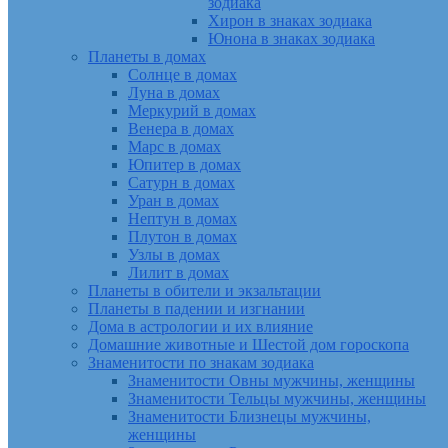
зодиака
Хирон в знаках зодиака
Юнона в знаках зодиака
Планеты в домах
Солнце в домах
Луна в домах
Меркурий в домах
Венера в домах
Марс в домах
Юпитер в домах
Сатурн в домах
Уран в домах
Нептун в домах
Плутон в домах
Узлы в домах
Лилит в домах
Планеты в обители и экзальтации
Планеты в падении и изгнании
Дома в астрологии и их влияние
Домашние животные и Шестой дом гороскопа
Знаменитости по знакам зодиака
Знаменитости Овны мужчины, женщины
Знаменитости Тельцы мужчины, женщины
Знаменитости Близнецы мужчины,
женщины