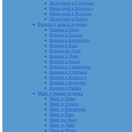
Меркурий в Стрельце
Меркурий в Козероге
Меркурий в Водолее
Меркурий в Рыбах
Венера в знаках зодиака
Венера в Овне
Венера в Тельце
Венера в Близнецах
Венера в Раке
Венера во Льве
Венера в Деве
Венера в Весах
Венера в Скорпионе
Венера в Стрельце
Венера в Козероге
Венера в Водолее
Венера в Рыбах
Марс в знаках зодиака
Марс в Овне
Марс в Тельце
Марс в Близнецах
Марс в Раке
Марс во Льве
Марс в Деве
Марс в Весах