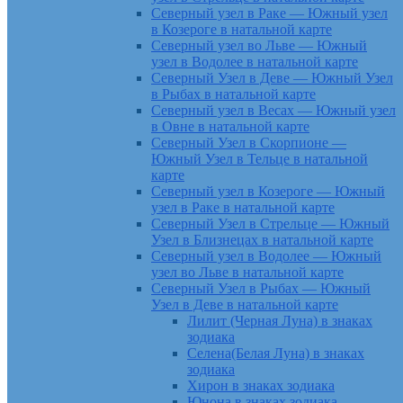
Северный узел в Раке — Южный узел
в Козероге в натальной карте
Северный узел во Льве — Южный
узел в Водолее в натальной карте
Северный Узел в Деве — Южный Узел
в Рыбах в натальной карте
Северный узел в Весах — Южный узел
в Овне в натальной карте
Северный Узел в Скорпионе —
Южный Узел в Тельце в натальной
карте
Северный узел в Козероге — Южный
узел в Раке в натальной карте
Северный Узел в Стрельце — Южный
Узел в Близнецах в натальной карте
Северный узел в Водолее — Южный
узел во Льве в натальной карте
Северный Узел в Рыбах — Южный
Узел в Деве в натальной карте
Лилит (Черная Луна) в знаках
зодиака
Селена(Белая Луна) в знаках
зодиака
Хирон в знаках зодиака
Юнона в знаках зодиака