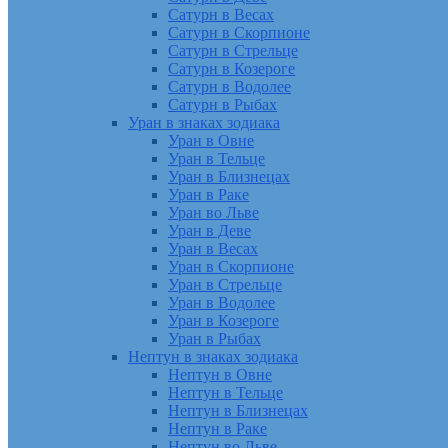
Сатурн в Весах
Сатурн в Скорпионе
Сатурн в Стрельце
Сатурн в Козероге
Сатурн в Водолее
Сатурн в Рыбах
Уран в знаках зодиака
Уран в Овне
Уран в Тельце
Уран в Близнецах
Уран в Раке
Уран во Льве
Уран в Деве
Уран в Весах
Уран в Скорпионе
Уран в Стрельце
Уран в Водолее
Уран в Козероге
Уран в Рыбах
Нептун в знаках зодиака
Нептун в Овне
Нептун в Тельце
Нептун в Близнецах
Нептун в Раке
Нептун во Льве