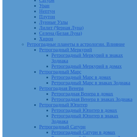
Сатурн
Уран
Нептун
Плутон
Лунные Узлы
Лилит (Черная Луна)
Селена (Белая Луна)
Хирон
Ретроградные планеты в астрологии. Влияние
Ретроградный Меркурий
Ретроградный Меркурий в знаках
Зодиака
Ретроградный Меркурий в домах
Ретроградный Марс
Ретроградный Марс в домах
Ретроградный Марс в знаках Зодиака
Ретроградная Венера
Ретроградная Венера в домах
Ретроградная Венера в знаках Зодиака
Ретроградный Юпитер
Ретроградный Юпитер в домах
Ретроградный Юпитер в знаках
Зодиака
Ретроградный Сатурн
Ретроградный Сатурн в домах