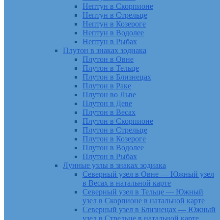
Нептун в Скорпионе
Нептун в Стрельце
Нептун в Козероге
Нептун в Водолее
Нептун в Рыбах
Плутон в знаках зодиака
Плутон в Овне
Плутон в Тельце
Плутон в Близнецах
Плутон в Раке
Плутон во Льве
Плутон в Деве
Плутон в Весах
Плутон в Скорпионе
Плутон в Стрельце
Плутон в Козероге
Плутон в Водолее
Плутон в Рыбах
Лунные узлы в знаках зодиака
Северный узел в Овне — Южный узел
в Весах в натальной карте
Северный узел в Тельце — Южный
узел в Скорпионе в натальной карте
Северный узел в Близнецах — Южный
узел в Стрельце в натальной карте