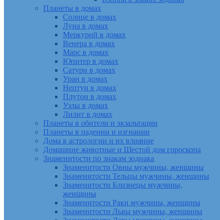
Планеты в домах
Солнце в домах
Луна в домах
Меркурий в домах
Венера в домах
Марс в домах
Юпитер в домах
Сатурн в домах
Уран в домах
Нептун в домах
Плутон в домах
Узлы в домах
Лилит в домах
Планеты в обители и экзальтации
Планеты в падении и изгнании
Дома в астрологии и их влияние
Домашние животные и Шестой дом гороскопа
Знаменитости по знакам зодиака
Знаменитости Овны мужчины, женщины
Знаменитости Тельцы мужчины, женщины
Знаменитости Близнецы мужчины,
женщины
Знаменитости Раки мужчины, женщины
Знаменитости Львы мужчины, женщины