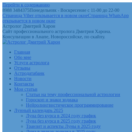
Перейти к содержанию
8988 3484375
Понедельник - Воскресение с 11-00 до 22-00
Страница Viber открывается в новом окне
Страница WhatsApp
открывается в новом окне
Астролог Дмитрий Харон
Сайт профессионального астролога Дмитрия Харона.
Консультации в Анапе, Новороссийске, по скайпу.
Главная
Обо мне
Услуги астролога
Отзывы
Астродатабанк
Новости
Контакты
Мои статьи
Статьи на тему профессиональной астрологии
Гороскоп и знаки зодиака
Нейролингвистическое программирование
Лунный календарь 2025
Луна без курса в 2024 году график
Луна без курса в 2025 году график
Транзит и аспекты Луны в 2025 году
Луна в знаках зодиака в 2025 году