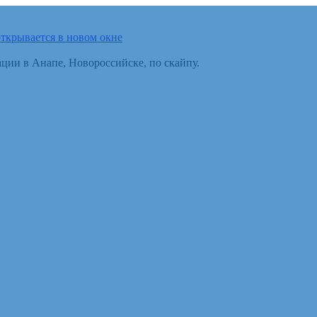
ткрывается в новом окне
ции в Анапе, Новороссийске, по скайпу.