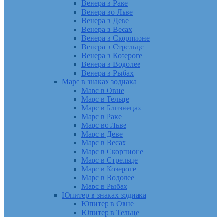
Венера в Раке
Венера во Льве
Венера в Деве
Венера в Весах
Венера в Скорпионе
Венера в Стрельце
Венера в Козероге
Венера в Водолее
Венера в Рыбах
Марс в знаках зодиака
Марс в Овне
Марс в Тельце
Марс в Близнецах
Марс в Раке
Марс во Льве
Марс в Деве
Марс в Весах
Марс в Скорпионе
Марс в Стрельце
Марс в Козероге
Марс в Водолее
Марс в Рыбах
Юпитер в знаках зодиака
Юпитер в Овне
Юпитер в Тельце