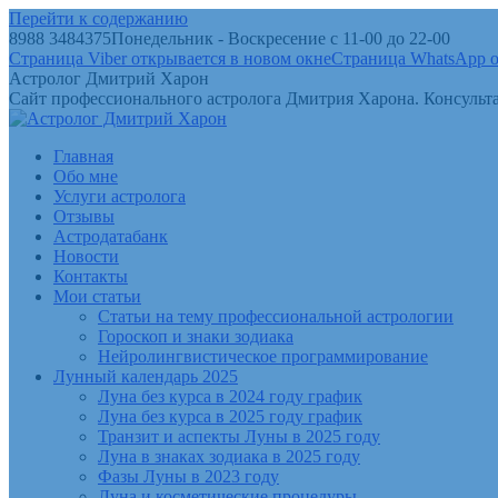
Перейти к содержанию
8988 3484375
Понедельник - Воскресение с 11-00 до 22-00
Страница Viber открывается в новом окне
Страница WhatsApp о
Астролог Дмитрий Харон
Сайт профессионального астролога Дмитрия Харона. Консульта
Главная
Обо мне
Услуги астролога
Отзывы
Астродатабанк
Новости
Контакты
Мои статьи
Статьи на тему профессиональной астрологии
Гороскоп и знаки зодиака
Нейролингвистическое программирование
Лунный календарь 2025
Луна без курса в 2024 году график
Луна без курса в 2025 году график
Транзит и аспекты Луны в 2025 году
Луна в знаках зодиака в 2025 году
Фазы Луны в 2023 году
Луна и косметические процедуры