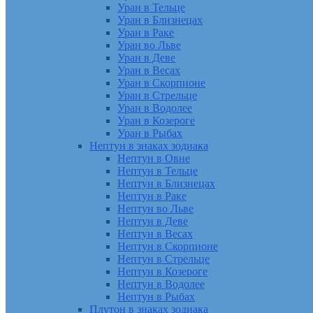
Уран в Тельце
Уран в Близнецах
Уран в Раке
Уран во Льве
Уран в Деве
Уран в Весах
Уран в Скорпионе
Уран в Стрельце
Уран в Водолее
Уран в Козероге
Уран в Рыбах
Нептун в знаках зодиака
Нептун в Овне
Нептун в Тельце
Нептун в Близнецах
Нептун в Раке
Нептун во Льве
Нептун в Деве
Нептун в Весах
Нептун в Скорпионе
Нептун в Стрельце
Нептун в Козероге
Нептун в Водолее
Нептун в Рыбах
Плутон в знаках зодиака