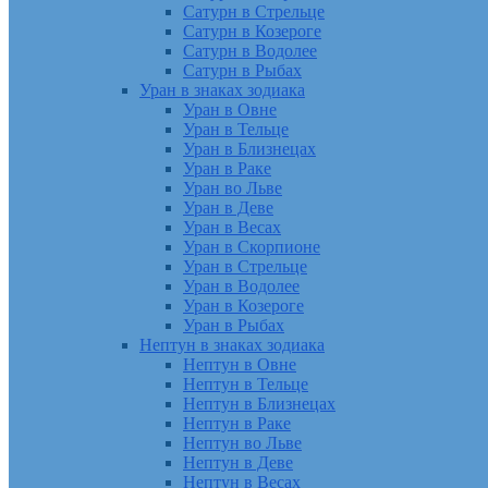
Сатурн в Стрельце
Сатурн в Козероге
Сатурн в Водолее
Сатурн в Рыбах
Уран в знаках зодиака
Уран в Овне
Уран в Тельце
Уран в Близнецах
Уран в Раке
Уран во Льве
Уран в Деве
Уран в Весах
Уран в Скорпионе
Уран в Стрельце
Уран в Водолее
Уран в Козероге
Уран в Рыбах
Нептун в знаках зодиака
Нептун в Овне
Нептун в Тельце
Нептун в Близнецах
Нептун в Раке
Нептун во Льве
Нептун в Деве
Нептун в Весах