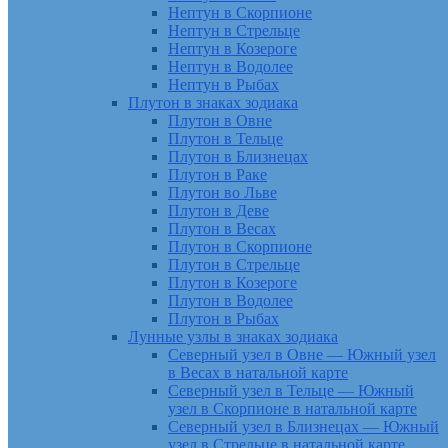
Нептун в Скорпионе
Нептун в Стрельце
Нептун в Козероге
Нептун в Водолее
Нептун в Рыбах
Плутон в знаках зодиака
Плутон в Овне
Плутон в Тельце
Плутон в Близнецах
Плутон в Раке
Плутон во Льве
Плутон в Деве
Плутон в Весах
Плутон в Скорпионе
Плутон в Стрельце
Плутон в Козероге
Плутон в Водолее
Плутон в Рыбах
Лунные узлы в знаках зодиака
Северный узел в Овне — Южный узел
в Весах в натальной карте
Северный узел в Тельце — Южный
узел в Скорпионе в натальной карте
Северный узел в Близнецах — Южный
узел в Стрельце в натальной карте