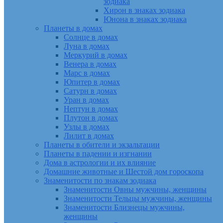
зодиака
Хирон в знаках зодиака
Юнона в знаках зодиака
Планеты в домах
Солнце в домах
Луна в домах
Меркурий в домах
Венера в домах
Марс в домах
Юпитер в домах
Сатурн в домах
Уран в домах
Нептун в домах
Плутон в домах
Узлы в домах
Лилит в домах
Планеты в обители и экзальтации
Планеты в падении и изгнании
Дома в астрологии и их влияние
Домашние животные и Шестой дом гороскопа
Знаменитости по знакам зодиака
Знаменитости Овны мужчины, женщины
Знаменитости Тельцы мужчины, женщины
Знаменитости Близнецы мужчины,
женщины