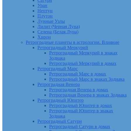
Сатурн
Уран
Нептун
Плутон
Лунные Узлы
Лилит (Черная Луна)
Селена (Белая Луна)
Хирон
Ретроградные планеты в астрологии. Влияние
Ретроградный Меркурий
Ретроградный Меркурий в знаках
Зодиака
Ретроградный Меркурий в домах
Ретроградный Марс
Ретроградный Марс в домах
Ретроградный Марс в знаках Зодиака
Ретроградная Венера
Ретроградная Венера в домах
Ретроградная Венера в знаках Зодиака
Ретроградный Юпитер
Ретроградный Юпитер в домах
Ретроградный Юпитер в знаках
Зодиака
Ретроградный Сатурн
Ретроградный Сатурн в домах