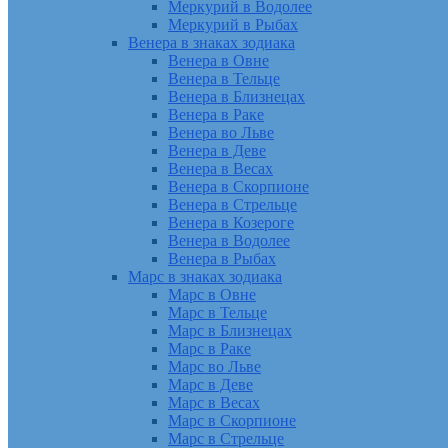
Меркурий в Водолее
Меркурий в Рыбах
Венера в знаках зодиака
Венера в Овне
Венера в Тельце
Венера в Близнецах
Венера в Раке
Венера во Льве
Венера в Деве
Венера в Весах
Венера в Скорпионе
Венера в Стрельце
Венера в Козероге
Венера в Водолее
Венера в Рыбах
Марс в знаках зодиака
Марс в Овне
Марс в Тельце
Марс в Близнецах
Марс в Раке
Марс во Льве
Марс в Деве
Марс в Весах
Марс в Скорпионе
Марс в Стрельце