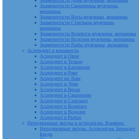
Знаменитости Девы мужчины, женщины
Знаменитости Скорпионы мужчины,
женщины
Знаменитости Весы мужчины, женщины
Знаменитости Стрельцы мужчины,
женщины
Знаменитости Козероги мужчины, женщины
Знаменитости Водолеи мужчины, женщины
Знаменитости Рыбы мужчины, женщины
Асцендент и внешность
Асцендент в Овне
Асцендент в Тельце
Асцендент в Близнецах
Асцендент в Раке
Асцендент во Льве
Асцендент в Деве
Асцендент в Весах
Асцендент в Скорпионе
Асцендент в Стрельце
Асцендент в Козероге
Асцендент в Водолее
Асцендент в Рыбах
Неподвижные звезды в астрологии. Влияние.
Неподвижные звёзды. Астрология. Бернадет
Бреди