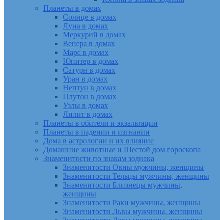
Планеты в домах
Солнце в домах
Луна в домах
Меркурий в домах
Венера в домах
Марс в домах
Юпитер в домах
Сатурн в домах
Уран в домах
Нептун в домах
Плутон в домах
Узлы в домах
Лилит в домах
Планеты в обители и экзальтации
Планеты в падении и изгнании
Дома в астрологии и их влияние
Домашние животные и Шестой дом гороскопа
Знаменитости по знакам зодиака
Знаменитости Овны мужчины, женщины
Знаменитости Тельцы мужчины, женщины
Знаменитости Близнецы мужчины,
женщины
Знаменитости Раки мужчины, женщины
Знаменитости Львы мужчины, женщины