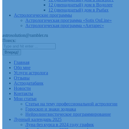
12 (двенадцатый) дом в Водолее
12 (двенадцатый) дом в Рыбах
Астрологические программы
Астрологическая программа «Sotis OnLine»
Астрологическая программа «Антарес»
astrosolution@rambler.ru
Поиск:
Главная
Обо мне
Услуги астролога
Отзывы
Астродатабанк
Новости
Контакты
Мои статьи
Статьи на тему профессиональной астрологии
Гороскоп и знаки зодиака
Нейролингвистическое программирование
Лунный календарь 2025
Луна без курса в 2024 году график