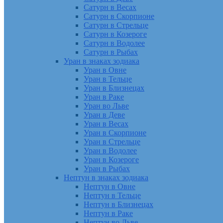
Сатурн в Весах
Сатурн в Скорпионе
Сатурн в Стрельце
Сатурн в Козероге
Сатурн в Водолее
Сатурн в Рыбах
Уран в знаках зодиака
Уран в Овне
Уран в Тельце
Уран в Близнецах
Уран в Раке
Уран во Льве
Уран в Деве
Уран в Весах
Уран в Скорпионе
Уран в Стрельце
Уран в Водолее
Уран в Козероге
Уран в Рыбах
Нептун в знаках зодиака
Нептун в Овне
Нептун в Тельце
Нептун в Близнецах
Нептун в Раке
Нептун во Льве