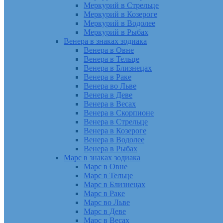
Меркурий в Стрельце
Меркурий в Козероге
Меркурий в Водолее
Меркурий в Рыбах
Венера в знаках зодиака
Венера в Овне
Венера в Тельце
Венера в Близнецах
Венера в Раке
Венера во Льве
Венера в Деве
Венера в Весах
Венера в Скорпионе
Венера в Стрельце
Венера в Козероге
Венера в Водолее
Венера в Рыбах
Марс в знаках зодиака
Марс в Овне
Марс в Тельце
Марс в Близнецах
Марс в Раке
Марс во Льве
Марс в Деве
Марс в Весах