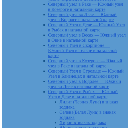
Северный узел в Раке — Южный узел
в Козероге в натальной карте
Северный узел во Льве — Южный
узел в Водолее в натальной карте
Северный Узел в Деве — Южный Узел
в Рыбах в натальной карте
Северный узел в Весах — Южный узел
в Овне в натальной карте
Северный Узел в Скорпионе —
Южный Узел в Тельце в натальной
карте
Северный узел в Козероге — Южный
узел в Раке в натальной карте
Северный Узел в Стрельце — Южный
Узел в Близнецах в натальной карте
Северный узел в Водолее — Южный
узел во Льве в натальной карте
Северный Узел в Рыбах — Южный
Узел в Деве в натальной карте
Лилит (Черная Луна) в знаках
зодиака
Селена(Белая Луна) в знаках
зодиака
Хирон в знаках зодиака
Юнона в знаках зодиака