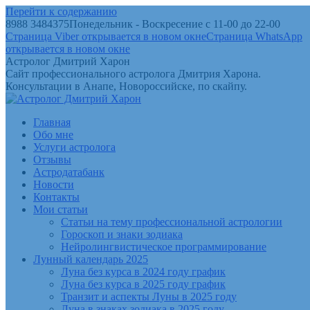
Перейти к содержанию
8988 3484375
Понедельник - Воскресение с 11-00 до 22-00
Страница Viber открывается в новом окне
Страница WhatsApp
открывается в новом окне
Астролог Дмитрий Харон
Сайт профессионального астролога Дмитрия Харона.
Консультации в Анапе, Новороссийске, по скайпу.
Главная
Обо мне
Услуги астролога
Отзывы
Астродатабанк
Новости
Контакты
Мои статьи
Статьи на тему профессиональной астрологии
Гороскоп и знаки зодиака
Нейролингвистическое программирование
Лунный календарь 2025
Луна без курса в 2024 году график
Луна без курса в 2025 году график
Транзит и аспекты Луны в 2025 году
Луна в знаках зодиака в 2025 году