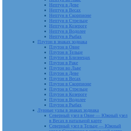
Нептун в Деве
Нептун в Весах
Нептун в Скорпионе
Нептун в Стрельце
Нептун в Козероге
Нептун в Водолее
Нептун в Рыбах
Плутон в знаках зодиака
Плутон в Овне
Плутон в Тельце
Плутон в Близнецах
Плутон в Раке
Плутон во Льве
Плутон в Деве
Плутон в Весах
Плутон в Скорпионе
Плутон в Стрельце
Плутон в Козероге
Плутон в Водолее
Плутон в Рыбах
Лунные узлы в знаках зодиака
Северный узел в Овне — Южный узел
в Весах в натальной карте
Северный узел в Тельце — Южный