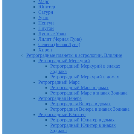
Марс
Юпитер
Сатурн
Уран
Нептун
Плутон
Лунные Узлы
Лилит (Черная Луна)
Селена (Белая Луна)
Хирон
Ретроградные планеты в астрологии. Влияние
Ретроградный Меркурий
Ретроградный Меркурий в знаках
Зодиака
Ретроградный Меркурий в домах
Ретроградный Марс
Ретроградный Марс в домах
Ретроградный Марс в знаках Зодиака
Ретроградная Венера
Ретроградная Венера в домах
Ретроградная Венера в знаках Зодиака
Ретроградный Юпитер
Ретроградный Юпитер в домах
Ретроградный Юпитер в знаках
Зодиака