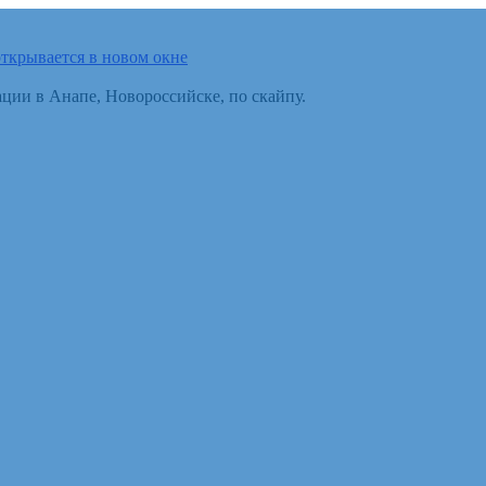
ткрывается в новом окне
ции в Анапе, Новороссийске, по скайпу.