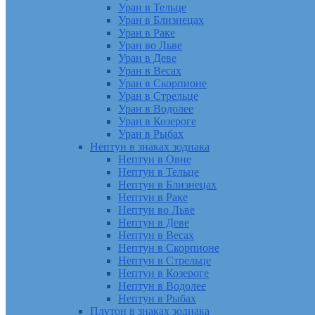
Уран в Тельце
Уран в Близнецах
Уран в Раке
Уран во Льве
Уран в Деве
Уран в Весах
Уран в Скорпионе
Уран в Стрельце
Уран в Водолее
Уран в Козероге
Уран в Рыбах
Нептун в знаках зодиака
Нептун в Овне
Нептун в Тельце
Нептун в Близнецах
Нептун в Раке
Нептун во Льве
Нептун в Деве
Нептун в Весах
Нептун в Скорпионе
Нептун в Стрельце
Нептун в Козероге
Нептун в Водолее
Нептун в Рыбах
Плутон в знаках зодиака