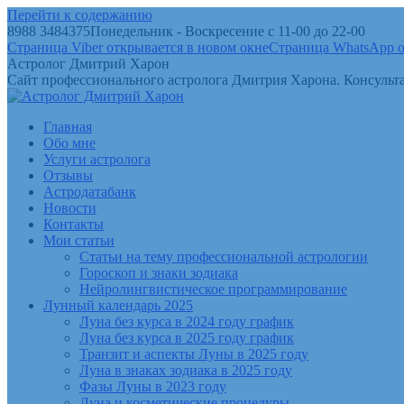
Перейти к содержанию
8988 3484375
Понедельник - Воскресение с 11-00 до 22-00
Страница Viber открывается в новом окне
Страница WhatsApp о
Астролог Дмитрий Харон
Сайт профессионального астролога Дмитрия Харона. Консульта
Главная
Обо мне
Услуги астролога
Отзывы
Астродатабанк
Новости
Контакты
Мои статьи
Статьи на тему профессиональной астрологии
Гороскоп и знаки зодиака
Нейролингвистическое программирование
Лунный календарь 2025
Луна без курса в 2024 году график
Луна без курса в 2025 году график
Транзит и аспекты Луны в 2025 году
Луна в знаках зодиака в 2025 году
Фазы Луны в 2023 году
Луна и косметические процедуры