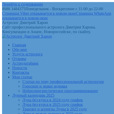
Перейти к содержанию
8988 3484375
Понедельник - Воскресение с 11-00 до 22-00
Страница Viber открывается в новом окне
Страница WhatsApp
открывается в новом окне
Астролог Дмитрий Харон
Сайт профессионального астролога Дмитрия Харона.
Консультации в Анапе, Новороссийске, по скайпу.
Главная
Обо мне
Услуги астролога
Отзывы
Астродатабанк
Новости
Контакты
Мои статьи
Статьи на тему профессиональной астрологии
Гороскоп и знаки зодиака
Нейролингвистическое программирование
Лунный календарь 2025
Луна без курса в 2024 году график
Луна без курса в 2025 году график
Транзит и аспекты Луны в 2025 году
Луна в знаках зодиака в 2025 году