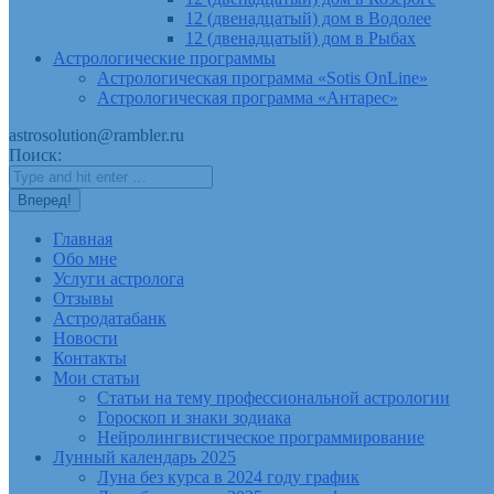
12 (двенадцатый) дом в Водолее
12 (двенадцатый) дом в Рыбах
Астрологические программы
Астрологическая программа «Sotis OnLine»
Астрологическая программа «Антарес»
astrosolution@rambler.ru
Поиск:
Главная
Обо мне
Услуги астролога
Отзывы
Астродатабанк
Новости
Контакты
Мои статьи
Статьи на тему профессиональной астрологии
Гороскоп и знаки зодиака
Нейролингвистическое программирование
Лунный календарь 2025
Луна без курса в 2024 году график