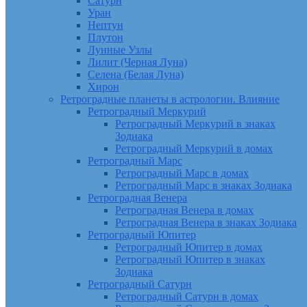
Сатурн
Уран
Нептун
Плутон
Лунные Узлы
Лилит (Черная Луна)
Селена (Белая Луна)
Хирон
Ретроградные планеты в астрологии. Влияние
Ретроградный Меркурий
Ретроградный Меркурий в знаках
Зодиака
Ретроградный Меркурий в домах
Ретроградный Марс
Ретроградный Марс в домах
Ретроградный Марс в знаках Зодиака
Ретроградная Венера
Ретроградная Венера в домах
Ретроградная Венера в знаках Зодиака
Ретроградный Юпитер
Ретроградный Юпитер в домах
Ретроградный Юпитер в знаках
Зодиака
Ретроградный Сатурн
Ретроградный Сатурн в домах