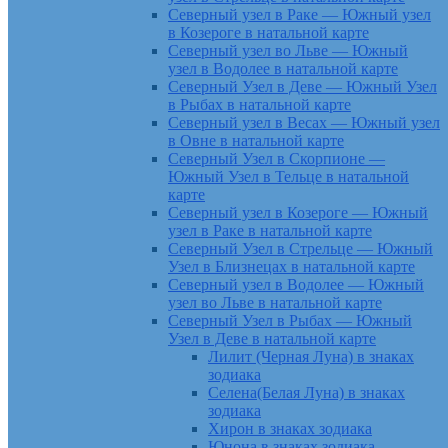
Северный узел в Раке — Южный узел
в Козероге в натальной карте
Северный узел во Льве — Южный
узел в Водолее в натальной карте
Северный Узел в Деве — Южный Узел
в Рыбах в натальной карте
Северный узел в Весах — Южный узел
в Овне в натальной карте
Северный Узел в Скорпионе —
Южный Узел в Тельце в натальной
карте
Северный узел в Козероге — Южный
узел в Раке в натальной карте
Северный Узел в Стрельце — Южный
Узел в Близнецах в натальной карте
Северный узел в Водолее — Южный
узел во Льве в натальной карте
Северный Узел в Рыбах — Южный
Узел в Деве в натальной карте
Лилит (Черная Луна) в знаках
зодиака
Селена(Белая Луна) в знаках
зодиака
Хирон в знаках зодиака
Юнона в знаках зодиака