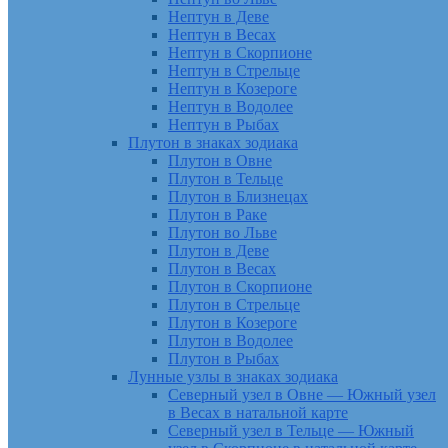
Нептун в Деве
Нептун в Весах
Нептун в Скорпионе
Нептун в Стрельце
Нептун в Козероге
Нептун в Водолее
Нептун в Рыбах
Плутон в знаках зодиака
Плутон в Овне
Плутон в Тельце
Плутон в Близнецах
Плутон в Раке
Плутон во Льве
Плутон в Деве
Плутон в Весах
Плутон в Скорпионе
Плутон в Стрельце
Плутон в Козероге
Плутон в Водолее
Плутон в Рыбах
Лунные узлы в знаках зодиака
Северный узел в Овне — Южный узел
в Весах в натальной карте
Северный узел в Тельце — Южный