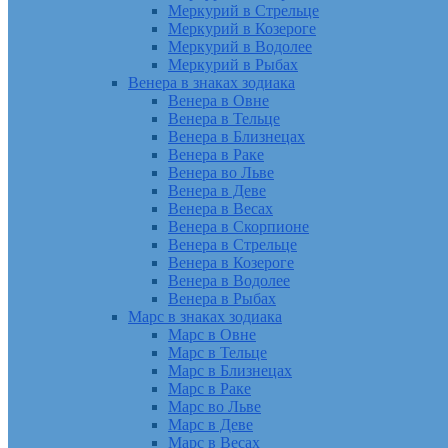
Меркурий в Стрельце
Меркурий в Козероге
Меркурий в Водолее
Меркурий в Рыбах
Венера в знаках зодиака
Венера в Овне
Венера в Тельце
Венера в Близнецах
Венера в Раке
Венера во Льве
Венера в Деве
Венера в Весах
Венера в Скорпионе
Венера в Стрельце
Венера в Козероге
Венера в Водолее
Венера в Рыбах
Марс в знаках зодиака
Марс в Овне
Марс в Тельце
Марс в Близнецах
Марс в Раке
Марс во Льве
Марс в Деве
Марс в Весах