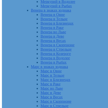
Меркурий в Водолее
Меркурий в Рыбах
Венера в знаках зодиака
Венера в Овне
Венера в Тельце
Венера в Близнецах
Венера в Раке
Венера во Льве
Венера в Деве
Венера в Весах
Венера в Скорпионе
Венера в Стрельце
Венера в Козероге
Венера в Водолее
Венера в Рыбах
Марс в знаках зодиака
Марс в Овне
Марс в Тельце
Марс в Близнецах
Марс в Раке
Марс во Льве
Марс в Деве
Марс в Весах
Марс в Скорпионе
Марс в Стрельце