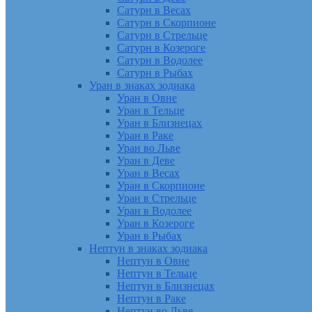
Сатурн в Весах
Сатурн в Скорпионе
Сатурн в Стрельце
Сатурн в Козероге
Сатурн в Водолее
Сатурн в Рыбах
Уран в знаках зодиака
Уран в Овне
Уран в Тельце
Уран в Близнецах
Уран в Раке
Уран во Льве
Уран в Деве
Уран в Весах
Уран в Скорпионе
Уран в Стрельце
Уран в Водолее
Уран в Козероге
Уран в Рыбах
Нептун в знаках зодиака
Нептун в Овне
Нептун в Тельце
Нептун в Близнецах
Нептун в Раке
Нептун во Льве