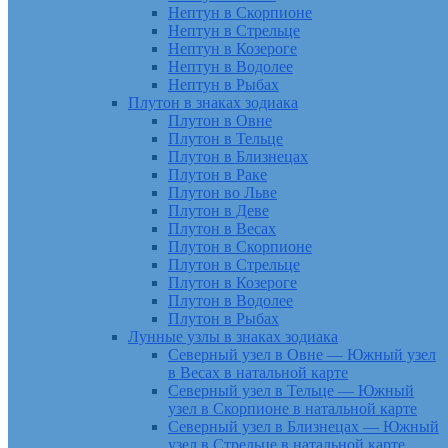
Нептун в Скорпионе
Нептун в Стрельце
Нептун в Козероге
Нептун в Водолее
Нептун в Рыбах
Плутон в знаках зодиака
Плутон в Овне
Плутон в Тельце
Плутон в Близнецах
Плутон в Раке
Плутон во Льве
Плутон в Деве
Плутон в Весах
Плутон в Скорпионе
Плутон в Стрельце
Плутон в Козероге
Плутон в Водолее
Плутон в Рыбах
Лунные узлы в знаках зодиака
Северный узел в Овне — Южный узел
в Весах в натальной карте
Северный узел в Тельце — Южный
узел в Скорпионе в натальной карте
Северный узел в Близнецах — Южный
узел в Стрельце в натальной карте