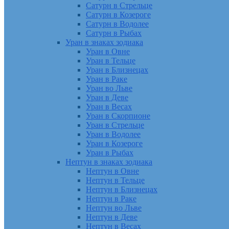
Сатурн в Стрельце
Сатурн в Козероге
Сатурн в Водолее
Сатурн в Рыбах
Уран в знаках зодиака
Уран в Овне
Уран в Тельце
Уран в Близнецах
Уран в Раке
Уран во Льве
Уран в Деве
Уран в Весах
Уран в Скорпионе
Уран в Стрельце
Уран в Водолее
Уран в Козероге
Уран в Рыбах
Нептун в знаках зодиака
Нептун в Овне
Нептун в Тельце
Нептун в Близнецах
Нептун в Раке
Нептун во Льве
Нептун в Деве
Нептун в Весах