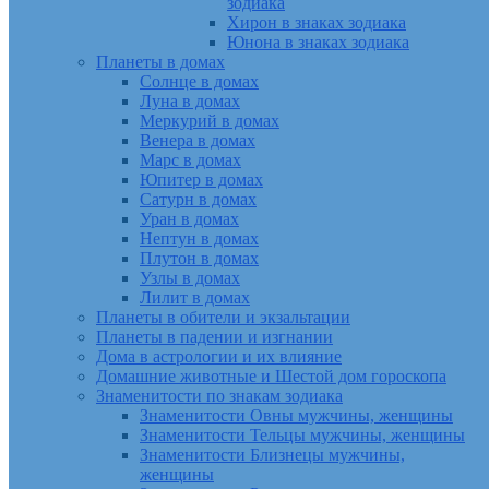
зодиака
Хирон в знаках зодиака
Юнона в знаках зодиака
Планеты в домах
Солнце в домах
Луна в домах
Меркурий в домах
Венера в домах
Марс в домах
Юпитер в домах
Сатурн в домах
Уран в домах
Нептун в домах
Плутон в домах
Узлы в домах
Лилит в домах
Планеты в обители и экзальтации
Планеты в падении и изгнании
Дома в астрологии и их влияние
Домашние животные и Шестой дом гороскопа
Знаменитости по знакам зодиака
Знаменитости Овны мужчины, женщины
Знаменитости Тельцы мужчины, женщины
Знаменитости Близнецы мужчины,
женщины