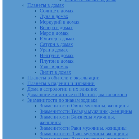
Планеты в домах
Солнце в домах
Луна в домах
Меркурий в домах
Венера в домах
Марс в домах
Юпитер в домах
Сатурн в домах
Уран в домах
Нептун в домах
Плутон в домах
Узлы в домах
Лилит в домах
Планеты в обители и экзальтации
Планеты в падении и изгнании
Дома в астрологии и их влияние
Домашние животные и Шестой дом гороскопа
Знаменитости по знакам зодиака
Знаменитости Овны мужчины, женщины
Знаменитости Тельцы мужчины, женщины
Знаменитости Близнецы мужчины,
женщины
Знаменитости Раки мужчины, женщины
Знаменитости Львы мужчины, женщины