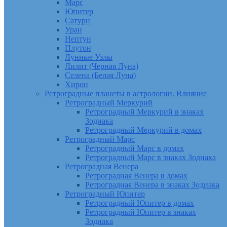
Марс
Юпитер
Сатурн
Уран
Нептун
Плутон
Лунные Узлы
Лилит (Черная Луна)
Селена (Белая Луна)
Хирон
Ретроградные планеты в астрологии. Влияние
Ретроградный Меркурий
Ретроградный Меркурий в знаках
Зодиака
Ретроградный Меркурий в домах
Ретроградный Марс
Ретроградный Марс в домах
Ретроградный Марс в знаках Зодиака
Ретроградная Венера
Ретроградная Венера в домах
Ретроградная Венера в знаках Зодиака
Ретроградный Юпитер
Ретроградный Юпитер в домах
Ретроградный Юпитер в знаках
Зодиака