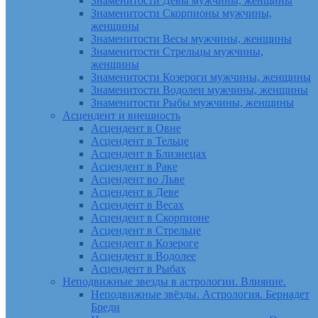
Знаменитости Девы мужчины, женщины
Знаменитости Скорпионы мужчины,
женщины
Знаменитости Весы мужчины, женщины
Знаменитости Стрельцы мужчины,
женщины
Знаменитости Козероги мужчины, женщины
Знаменитости Водолеи мужчины, женщины
Знаменитости Рыбы мужчины, женщины
Асцендент и внешность
Асцендент в Овне
Асцендент в Тельце
Асцендент в Близнецах
Асцендент в Раке
Асцендент во Льве
Асцендент в Деве
Асцендент в Весах
Асцендент в Скорпионе
Асцендент в Стрельце
Асцендент в Козероге
Асцендент в Водолее
Асцендент в Рыбах
Неподвижные звезды в астрологии. Влияние.
Неподвижные звёзды. Астрология. Бернадет
Бреди