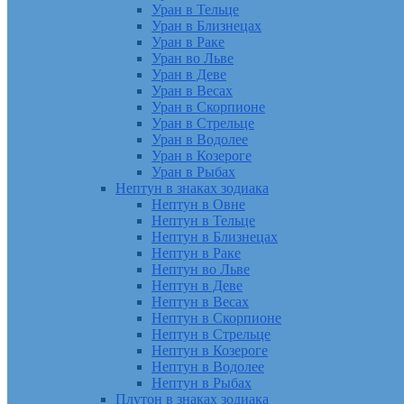
Уран в Тельце
Уран в Близнецах
Уран в Раке
Уран во Льве
Уран в Деве
Уран в Весах
Уран в Скорпионе
Уран в Стрельце
Уран в Водолее
Уран в Козероге
Уран в Рыбах
Нептун в знаках зодиака
Нептун в Овне
Нептун в Тельце
Нептун в Близнецах
Нептун в Раке
Нептун во Льве
Нептун в Деве
Нептун в Весах
Нептун в Скорпионе
Нептун в Стрельце
Нептун в Козероге
Нептун в Водолее
Нептун в Рыбах
Плутон в знаках зодиака