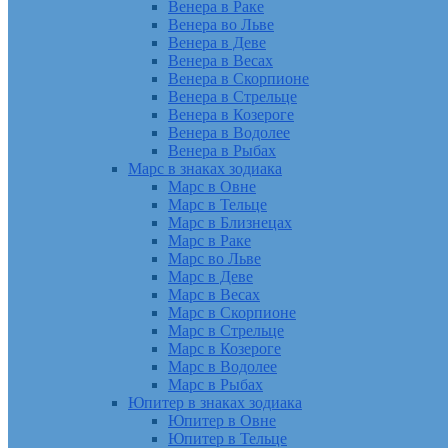
Венера в Раке
Венера во Льве
Венера в Деве
Венера в Весах
Венера в Скорпионе
Венера в Стрельце
Венера в Козероге
Венера в Водолее
Венера в Рыбах
Марс в знаках зодиака
Марс в Овне
Марс в Тельце
Марс в Близнецах
Марс в Раке
Марс во Льве
Марс в Деве
Марс в Весах
Марс в Скорпионе
Марс в Стрельце
Марс в Козероге
Марс в Водолее
Марс в Рыбах
Юпитер в знаках зодиака
Юпитер в Овне
Юпитер в Тельце