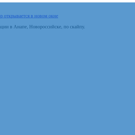
p открывается в новом окне
ции в Анапе, Новороссийске, по скайпу.