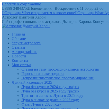
Перейти к содержанию
8988 3484375
Понедельник - Воскресение с 11-00 до 22-00
Страница Viber открывается в новом окне
Страница WhatsAp
Астролог Дмитрий Харон
Сайт профессионального астролога Дмитрия Харона. Консульта
Главная
Обо мне
Услуги астролога
Отзывы
Астродатабанк
Новости
Контакты
Мои статьи
Статьи на тему профессиональной астрологии
Гороскоп и знаки зодиака
Нейролингвистическое программирование
Лунный календарь 2025
Луна без курса в 2024 году график
Луна без курса в 2025 году график
Транзит и аспекты Луны в 2025 году
Луна в знаках зодиака в 2025 году
Фазы Луны в 2023 году
Луна и косметические процедуры