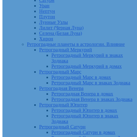
Сатурн
Уран
Нептун
Плутон
Лунные Узлы
Лилит (Черная Луна)
Селена (Белая Луна)
Хирон
Ретроградные планеты в астрологии. Влияние
Ретроградный Меркурий
Ретроградный Меркурий в знаках
Зодиака
Ретроградный Меркурий в домах
Ретроградный Марс
Ретроградный Марс в домах
Ретроградный Марс в знаках Зодиака
Ретроградная Венера
Ретроградная Венера в домах
Ретроградная Венера в знаках Зодиака
Ретроградный Юпитер
Ретроградный Юпитер в домах
Ретроградный Юпитер в знаках
Зодиака
Ретроградный Сатурн
Ретроградный Сатурн в домах