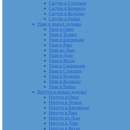
Сатурн в Стрельце
Сатурн в Козероге
Сатурн в Водолее
Сатурн в Рыбах
Уран в знаках зодиака
Уран в Овне
Уран в Тельце
Уран в Близнецах
Уран в Раке
Уран во Льве
Уран в Деве
Уран в Весах
Уран в Скорпионе
Уран в Стрельце
Уран в Водолее
Уран в Козероге
Уран в Рыбах
Нептун в знаках зодиака
Нептун в Овне
Нептун в Тельце
Нептун в Близнецах
Нептун в Раке
Нептун во Льве
Нептун в Деве
Нептун в Весах