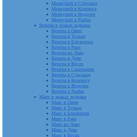
Меркурий в Стрельце
Меркурий в Козероге
Меркурий в Водолее
Меркурий в Рыбах
Венера в знаках зодиака
Венера в Овне
Венера в Тельце
Венера в Близнецах
Венера в Раке
Венера во Льве
Венера в Деве
Венера в Весах
Венера в Скорпионе
Венера в Стрельце
Венера в Козероге
Венера в Водолее
Венера в Рыбах
Марс в знаках зодиака
Марс в Овне
Марс в Тельце
Марс в Близнецах
Марс в Раке
Марс во Льве
Марс в Деве
Марс в Весах