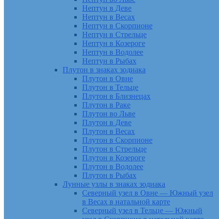
Нептун в Деве
Нептун в Весах
Нептун в Скорпионе
Нептун в Стрельце
Нептун в Козероге
Нептун в Водолее
Нептун в Рыбах
Плутон в знаках зодиака
Плутон в Овне
Плутон в Тельце
Плутон в Близнецах
Плутон в Раке
Плутон во Льве
Плутон в Деве
Плутон в Весах
Плутон в Скорпионе
Плутон в Стрельце
Плутон в Козероге
Плутон в Водолее
Плутон в Рыбах
Лунные узлы в знаках зодиака
Северный узел в Овне — Южный узел
в Весах в натальной карте
Северный узел в Тельце — Южный