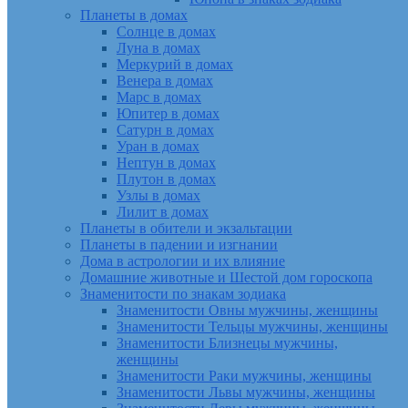
Планеты в домах
Солнце в домах
Луна в домах
Меркурий в домах
Венера в домах
Марс в домах
Юпитер в домах
Сатурн в домах
Уран в домах
Нептун в домах
Плутон в домах
Узлы в домах
Лилит в домах
Планеты в обители и экзальтации
Планеты в падении и изгнании
Дома в астрологии и их влияние
Домашние животные и Шестой дом гороскопа
Знаменитости по знакам зодиака
Знаменитости Овны мужчины, женщины
Знаменитости Тельцы мужчины, женщины
Знаменитости Близнецы мужчины,
женщины
Знаменитости Раки мужчины, женщины
Знаменитости Львы мужчины, женщины