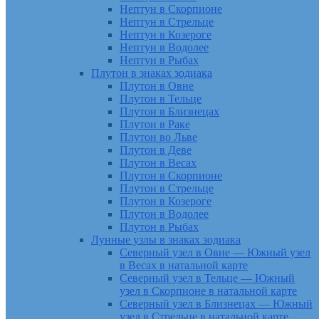
Нептун в Скорпионе
Нептун в Стрельце
Нептун в Козероге
Нептун в Водолее
Нептун в Рыбах
Плутон в знаках зодиака
Плутон в Овне
Плутон в Тельце
Плутон в Близнецах
Плутон в Раке
Плутон во Льве
Плутон в Деве
Плутон в Весах
Плутон в Скорпионе
Плутон в Стрельце
Плутон в Козероге
Плутон в Водолее
Плутон в Рыбах
Лунные узлы в знаках зодиака
Северный узел в Овне — Южный узел
в Весах в натальной карте
Северный узел в Тельце — Южный
узел в Скорпионе в натальной карте
Северный узел в Близнецах — Южный
узел в Стрельце в натальной карте