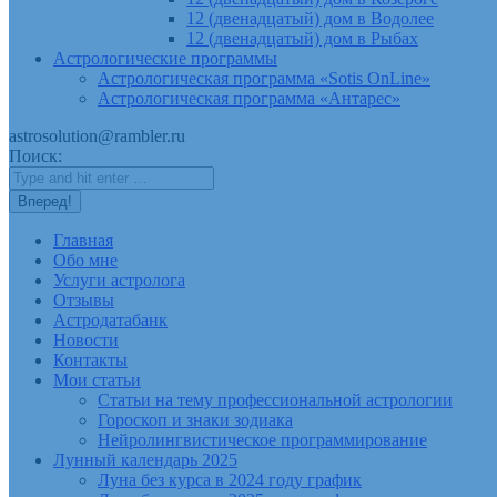
12 (двенадцатый) дом в Водолее
12 (двенадцатый) дом в Рыбах
Астрологические программы
Астрологическая программа «Sotis OnLine»
Астрологическая программа «Антарес»
astrosolution@rambler.ru
Поиск:
Главная
Обо мне
Услуги астролога
Отзывы
Астродатабанк
Новости
Контакты
Мои статьи
Статьи на тему профессиональной астрологии
Гороскоп и знаки зодиака
Нейролингвистическое программирование
Лунный календарь 2025
Луна без курса в 2024 году график