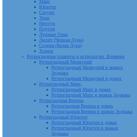
Марс
Юпитер
Сатурн
Уран
Нептун
Плутон
Лунные Узлы
Лилит (Черная Луна)
Селена (Белая Луна)
Хирон
Ретроградные планеты в астрологии. Влияние
Ретроградный Меркурий
Ретроградный Меркурий в знаках
Зодиака
Ретроградный Меркурий в домах
Ретроградный Марс
Ретроградный Марс в домах
Ретроградный Марс в знаках Зодиака
Ретроградная Венера
Ретроградная Венера в домах
Ретроградная Венера в знаках Зодиака
Ретроградный Юпитер
Ретроградный Юпитер в домах
Ретроградный Юпитер в знаках
Зодиака