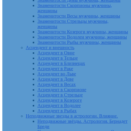
Знаменитости Девы мужчины, женщины
Знаменитости Скорпионы мужчины,
женщины
Знаменитости Весы мужчины, женщины
Знаменитости Стрельцы мужчины,
женщины
Знаменитости Козероги мужчины, женщины
Знаменитости Водолеи мужчины, женщины
Знаменитости Рыбы мужчины, женщины
Асцендент и внешность
Асцендент в Овне
Асцендент в Тельце
Асцендент в Близнецах
Асцендент в Раке
Асцендент во Льве
Асцендент в Деве
Асцендент в Весах
Асцендент в Скорпионе
Асцендент в Стрельце
Асцендент в Козероге
Асцендент в Водолее
Асцендент в Рыбах
Неподвижные звезды в астрологии. Влияние.
Неподвижные звёзды. Астрология. Бернадет
Бреди