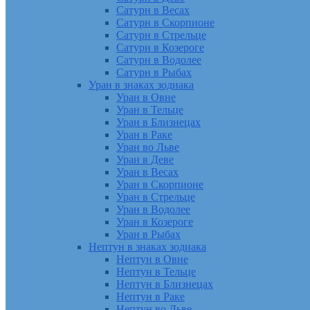
Сатурн в Весах
Сатурн в Скорпионе
Сатурн в Стрельце
Сатурн в Козероге
Сатурн в Водолее
Сатурн в Рыбах
Уран в знаках зодиака
Уран в Овне
Уран в Тельце
Уран в Близнецах
Уран в Раке
Уран во Льве
Уран в Деве
Уран в Весах
Уран в Скорпионе
Уран в Стрельце
Уран в Водолее
Уран в Козероге
Уран в Рыбах
Нептун в знаках зодиака
Нептун в Овне
Нептун в Тельце
Нептун в Близнецах
Нептун в Раке
Нептун во Льве