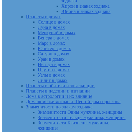
зодиака
Хирон в знаках зодиака
Юнона в знаках зодиака
Планеты в домах
Солнце в домах
Луна в домах
Меркурий в домах
Венера в домах
Марс в домах
Юпитер в домах
Сатурн в домах
Уран в домах
Нептун в домах
Плутон в домах
Узлы в домах
Лилит в домах
Планеты в обители и экзальтации
Планеты в падении и изгнании
Дома в астрологии и их влияние
Домашние животные и Шестой дом гороскопа
Знаменитости по знакам зодиака
Знаменитости Овны мужчины, женщины
Знаменитости Тельцы мужчины, женщины
Знаменитости Близнецы мужчины,
женщины