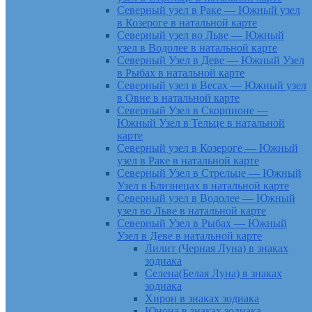
Северный узел в Раке — Южный узел
в Козероге в натальной карте
Северный узел во Льве — Южный
узел в Водолее в натальной карте
Северный Узел в Деве — Южный Узел
в Рыбах в натальной карте
Северный узел в Весах — Южный узел
в Овне в натальной карте
Северный Узел в Скорпионе —
Южный Узел в Тельце в натальной
карте
Северный узел в Козероге — Южный
узел в Раке в натальной карте
Северный Узел в Стрельце — Южный
Узел в Близнецах в натальной карте
Северный узел в Водолее — Южный
узел во Льве в натальной карте
Северный Узел в Рыбах — Южный
Узел в Деве в натальной карте
Лилит (Черная Луна) в знаках
зодиака
Селена(Белая Луна) в знаках
зодиака
Хирон в знаках зодиака
Юнона в знаках зодиака