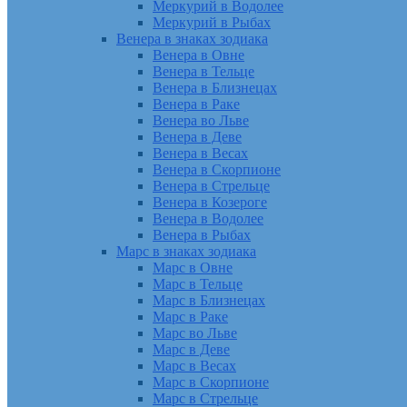
Меркурий в Водолее
Меркурий в Рыбах
Венера в знаках зодиака
Венера в Овне
Венера в Тельце
Венера в Близнецах
Венера в Раке
Венера во Льве
Венера в Деве
Венера в Весах
Венера в Скорпионе
Венера в Стрельце
Венера в Козероге
Венера в Водолее
Венера в Рыбах
Марс в знаках зодиака
Марс в Овне
Марс в Тельце
Марс в Близнецах
Марс в Раке
Марс во Льве
Марс в Деве
Марс в Весах
Марс в Скорпионе
Марс в Стрельце