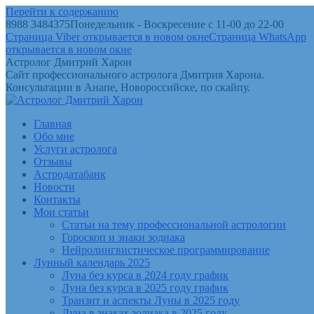
Перейти к содержанию
8988 3484375
Понедельник - Воскресение с 11-00 до 22-00
Страница Viber открывается в новом окне
Страница WhatsApp
открывается в новом окне
Астролог Дмитрий Харон
Сайт профессионального астролога Дмитрия Харона.
Консультации в Анапе, Новороссийске, по скайпу.
Главная
Обо мне
Услуги астролога
Отзывы
Астродатабанк
Новости
Контакты
Мои статьи
Статьи на тему профессиональной астрологии
Гороскоп и знаки зодиака
Нейролингвистическое программирование
Лунный календарь 2025
Луна без курса в 2024 году график
Луна без курса в 2025 году график
Транзит и аспекты Луны в 2025 году
Луна в знаках зодиака в 2025 году