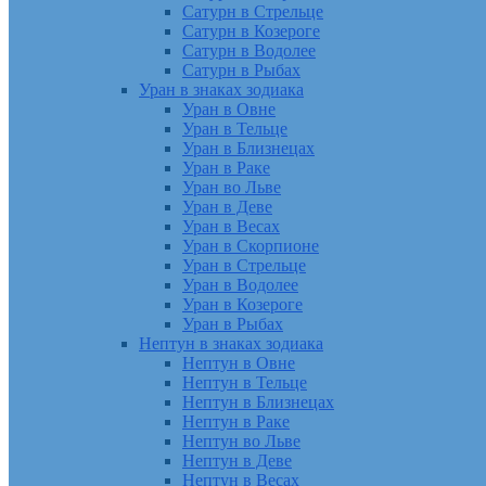
Сатурн в Стрельце
Сатурн в Козероге
Сатурн в Водолее
Сатурн в Рыбах
Уран в знаках зодиака
Уран в Овне
Уран в Тельце
Уран в Близнецах
Уран в Раке
Уран во Льве
Уран в Деве
Уран в Весах
Уран в Скорпионе
Уран в Стрельце
Уран в Водолее
Уран в Козероге
Уран в Рыбах
Нептун в знаках зодиака
Нептун в Овне
Нептун в Тельце
Нептун в Близнецах
Нептун в Раке
Нептун во Льве
Нептун в Деве
Нептун в Весах