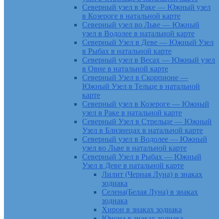
Северный узел в Раке — Южный узел
в Козероге в натальной карте
Северный узел во Льве — Южный
узел в Водолее в натальной карте
Северный Узел в Деве — Южный Узел
в Рыбах в натальной карте
Северный узел в Весах — Южный узел
в Овне в натальной карте
Северный Узел в Скорпионе —
Южный Узел в Тельце в натальной
карте
Северный узел в Козероге — Южный
узел в Раке в натальной карте
Северный Узел в Стрельце — Южный
Узел в Близнецах в натальной карте
Северный узел в Водолее — Южный
узел во Льве в натальной карте
Северный Узел в Рыбах — Южный
Узел в Деве в натальной карте
Лилит (Черная Луна) в знаках
зодиака
Селена(Белая Луна) в знаках
зодиака
Хирон в знаках зодиака
Юнона в знаках зодиака