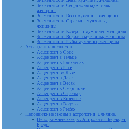
Знаменитости Девы мужчины, женщины
Знаменитости Скорпионы мужчины,
женщины
Знаменитости Весы мужчины, женщины
Знаменитости Стрельцы мужчины,
женщины
Знаменитости Козероги мужчины, женщины
Знаменитости Водолеи мужчины, женщины
Знаменитости Рыбы мужчины, женщины
Асцендент и внешность
Асцендент в Овне
Асцендент в Тельце
Асцендент в Близнецах
Асцендент в Раке
Асцендент во Льве
Асцендент в Деве
Асцендент в Весах
Асцендент в Скорпионе
Асцендент в Стрельце
Асцендент в Козероге
Асцендент в Водолее
Асцендент в Рыбах
Неподвижные звезды в астрологии. Влияние.
Неподвижные звёзды. Астрология. Бернадет
Бреди