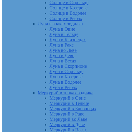
Солнце в Стрельце
Солнце в Козероге
Солнце в Водолее
Солнце в Рыбах
Луна в знаках зодиака
Луна в Овне
Луна в Тельце
Луна в Близнецах
Луна в Раке
Луна во Льве
Луна в Деве
Луна в Весах
Луна в Скорпионе
Луна в Стрельце
Луна в Козероге
Луна в Водолее
Луна в Рыбах
Меркурий в знаках зодиака
Меркурий в Овне
Меркурий в Тельце
Меркурий в Близнецах
Меркурий в Раке
Меркурий во Льве
Меркурий в Деве
Меркурий в Весах