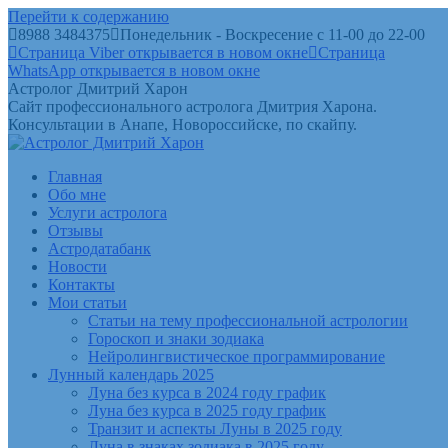
Перейти к содержанию
8988 3484375
Понедельник - Воскресение с 11-00 до 22-00
Страница Viber открывается в новом окне
Страница
WhatsApp открывается в новом окне
Астролог Дмитрий Харон
Сайт профессионального астролога Дмитрия Харона.
Консультации в Анапе, Новороссийске, по скайпу.
Главная
Обо мне
Услуги астролога
Отзывы
Астродатабанк
Новости
Контакты
Мои статьи
Статьи на тему профессиональной астрологии
Гороскоп и знаки зодиака
Нейролингвистическое программирование
Лунный календарь 2025
Луна без курса в 2024 году график
Луна без курса в 2025 году график
Транзит и аспекты Луны в 2025 году
Луна в знаках зодиака в 2025 году