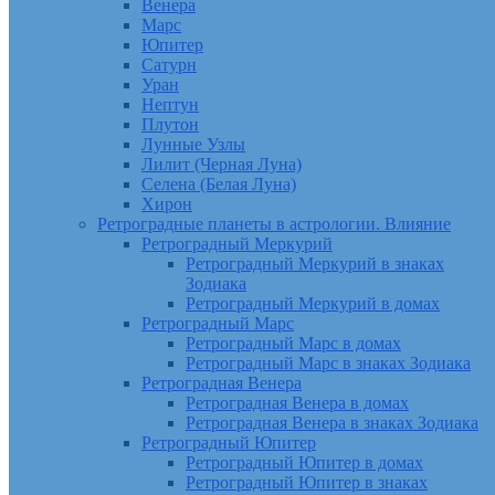
Венера
Марс
Юпитер
Сатурн
Уран
Нептун
Плутон
Лунные Узлы
Лилит (Черная Луна)
Селена (Белая Луна)
Хирон
Ретроградные планеты в астрологии. Влияние
Ретроградный Меркурий
Ретроградный Меркурий в знаках
Зодиака
Ретроградный Меркурий в домах
Ретроградный Марс
Ретроградный Марс в домах
Ретроградный Марс в знаках Зодиака
Ретроградная Венера
Ретроградная Венера в домах
Ретроградная Венера в знаках Зодиака
Ретроградный Юпитер
Ретроградный Юпитер в домах
Ретроградный Юпитер в знаках