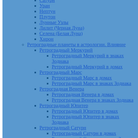
Сатурн
Уран
Нептун
Плутон
Лунные Узлы
Лилит (Черная Луна)
Селена (Белая Луна)
Хирон
Ретроградные планеты в астрологии. Влияние
Ретроградный Меркурий
Ретроградный Меркурий в знаках
Зодиака
Ретроградный Меркурий в домах
Ретроградный Марс
Ретроградный Марс в домах
Ретроградный Марс в знаках Зодиака
Ретроградная Венера
Ретроградная Венера в домах
Ретроградная Венера в знаках Зодиака
Ретроградный Юпитер
Ретроградный Юпитер в домах
Ретроградный Юпитер в знаках
Зодиака
Ретроградный Сатурн
Ретроградный Сатурн в домах