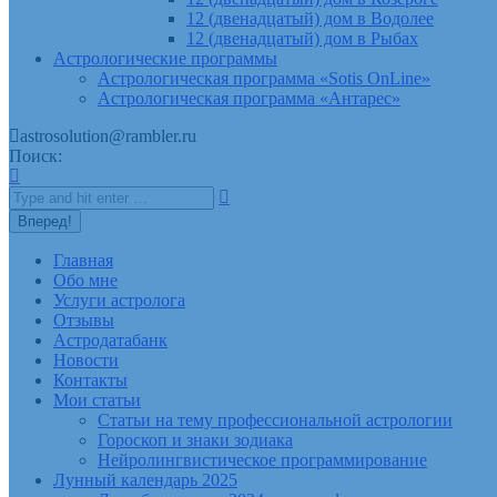
12 (двенадцатый) дом в Водолее
12 (двенадцатый) дом в Рыбах
Астрологические программы
Астрологическая программа «Sotis OnLine»
Астрологическая программа «Антарес»
astrosolution@rambler.ru
Поиск:
Главная
Обо мне
Услуги астролога
Отзывы
Астродатабанк
Новости
Контакты
Мои статьи
Статьи на тему профессиональной астрологии
Гороскоп и знаки зодиака
Нейролингвистическое программирование
Лунный календарь 2025