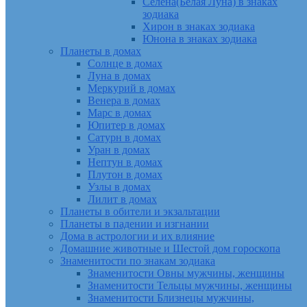
Селена(Белая Луна) в знаках
зодиака
Хирон в знаках зодиака
Юнона в знаках зодиака
Планеты в домах
Солнце в домах
Луна в домах
Меркурий в домах
Венера в домах
Марс в домах
Юпитер в домах
Сатурн в домах
Уран в домах
Нептун в домах
Плутон в домах
Узлы в домах
Лилит в домах
Планеты в обители и экзальтации
Планеты в падении и изгнании
Дома в астрологии и их влияние
Домашние животные и Шестой дом гороскопа
Знаменитости по знакам зодиака
Знаменитости Овны мужчины, женщины
Знаменитости Тельцы мужчины, женщины
Знаменитости Близнецы мужчины,