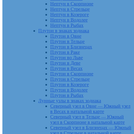
Нептун в Скорпионе
Нептун в Стрельце
Нептун в Козероге
Нептун в Водолее
Нептун в Рыбах
Плутон в знаках зодиака
Плутон в Овне
Плутон в Тельце
Плутон в Близнецах
Плутон в Раке
Плутон во Льве
Плутон в Деве
Плутон в Весах
Плутон в Скорпионе
Плутон в Стрельце
Плутон в Козероге
Плутон в Водолее
Плутон в Рыбах
Лунные узлы в знаках зодиака
Северный узел в Овне — Южный узел
в Весах в натальной карте
Северный узел в Тельце — Южный
узел в Скорпионе в натальной карте
Северный узел в Близнецах — Южный
узел в Стрельце в натальной карте