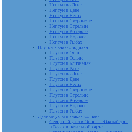
Нептун во Льве
Нептун в Деве
Нептун в Весах
Нептун в Скорпионе
Нептун в Стрельце
Нептун в Козероге
Нептун в Водолее
Нептун в Рыбах
Плутон в знаках зодиака
Плутон в Овне
Плутон в Тельце
Плутон в Близнецах
Плутон в Раке
Плутон во Льве
Плутон в Деве
Плутон в Весах
Плутон в Скорпионе
Плутон в Стрельце
Плутон в Козероге
Плутон в Водолее
Плутон в Рыбах
Лунные узлы в знаках зодиака
Северный узел в Овне — Южный узел
в Весах в натальной карте