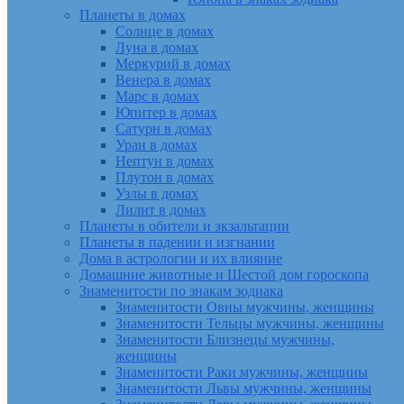
Планеты в домах
Солнце в домах
Луна в домах
Меркурий в домах
Венера в домах
Марс в домах
Юпитер в домах
Сатурн в домах
Уран в домах
Нептун в домах
Плутон в домах
Узлы в домах
Лилит в домах
Планеты в обители и экзальтации
Планеты в падении и изгнании
Дома в астрологии и их влияние
Домашние животные и Шестой дом гороскопа
Знаменитости по знакам зодиака
Знаменитости Овны мужчины, женщины
Знаменитости Тельцы мужчины, женщины
Знаменитости Близнецы мужчины,
женщины
Знаменитости Раки мужчины, женщины
Знаменитости Львы мужчины, женщины