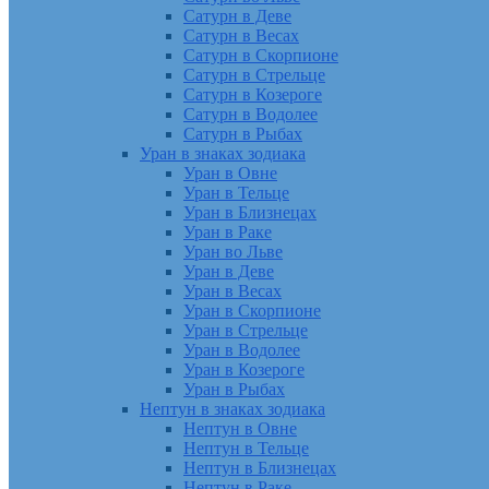
Сатурн в Деве
Сатурн в Весах
Сатурн в Скорпионе
Сатурн в Стрельце
Сатурн в Козероге
Сатурн в Водолее
Сатурн в Рыбах
Уран в знаках зодиака
Уран в Овне
Уран в Тельце
Уран в Близнецах
Уран в Раке
Уран во Льве
Уран в Деве
Уран в Весах
Уран в Скорпионе
Уран в Стрельце
Уран в Водолее
Уран в Козероге
Уран в Рыбах
Нептун в знаках зодиака
Нептун в Овне
Нептун в Тельце
Нептун в Близнецах
Нептун в Раке