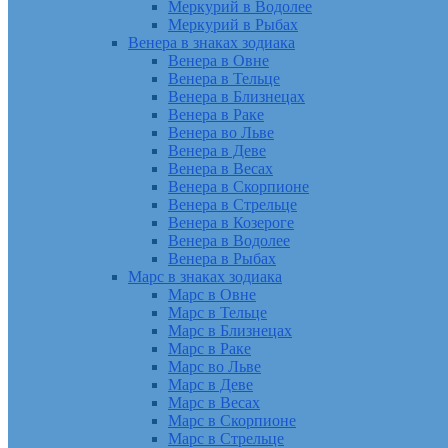
Меркурий в Водолее
Меркурий в Рыбах
Венера в знаках зодиака
Венера в Овне
Венера в Тельце
Венера в Близнецах
Венера в Раке
Венера во Льве
Венера в Деве
Венера в Весах
Венера в Скорпионе
Венера в Стрельце
Венера в Козероге
Венера в Водолее
Венера в Рыбах
Марс в знаках зодиака
Марс в Овне
Марс в Тельце
Марс в Близнецах
Марс в Раке
Марс во Льве
Марс в Деве
Марс в Весах
Марс в Скорпионе
Марс в Стрельце