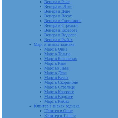
Венера в Раке
Венера во Льве
Венера в Деве
Венера в Весах
Венера в Скорпионе
Венера в Стрельце
Венера в Козероге
Венера в Водолее
Венера в Рыбах
Марс в знаках зодиака
Марс в Овне
Марс в Тельце
Марс в Близнецах
Марс в Раке
Марс во Льве
Марс в Деве
Марс в Весах
Марс в Скорпионе
Марс в Стрельце
Марс в Козероге
Марс в Водолее
Марс в Рыбах
Юпитер в знаках зодиака
Юпитер в Овне
Юпитер в Тельце