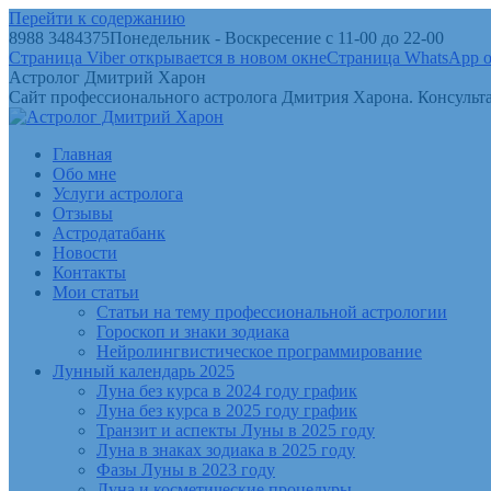
Перейти к содержанию
8988 3484375
Понедельник - Воскресение с 11-00 до 22-00
Страница Viber открывается в новом окне
Страница WhatsApp о
Астролог Дмитрий Харон
Сайт профессионального астролога Дмитрия Харона. Консульта
Главная
Обо мне
Услуги астролога
Отзывы
Астродатабанк
Новости
Контакты
Мои статьи
Статьи на тему профессиональной астрологии
Гороскоп и знаки зодиака
Нейролингвистическое программирование
Лунный календарь 2025
Луна без курса в 2024 году график
Луна без курса в 2025 году график
Транзит и аспекты Луны в 2025 году
Луна в знаках зодиака в 2025 году
Фазы Луны в 2023 году
Луна и косметические процедуры