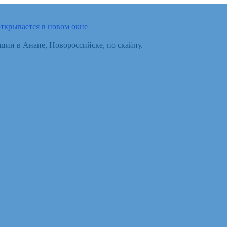
ткрывается в новом окне
ции в Анапе, Новороссийске, по скайпу.