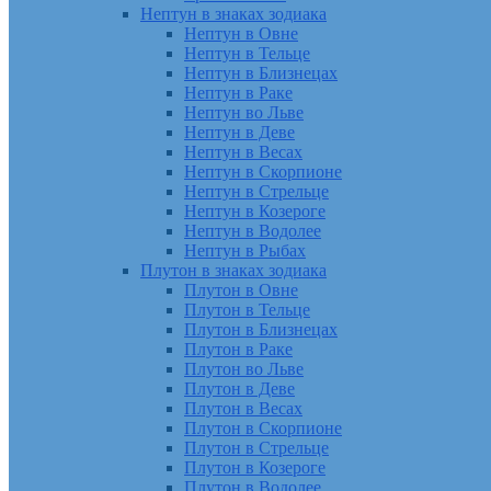
Нептун в знаках зодиака
Нептун в Овне
Нептун в Тельце
Нептун в Близнецах
Нептун в Раке
Нептун во Льве
Нептун в Деве
Нептун в Весах
Нептун в Скорпионе
Нептун в Стрельце
Нептун в Козероге
Нептун в Водолее
Нептун в Рыбах
Плутон в знаках зодиака
Плутон в Овне
Плутон в Тельце
Плутон в Близнецах
Плутон в Раке
Плутон во Льве
Плутон в Деве
Плутон в Весах
Плутон в Скорпионе
Плутон в Стрельце
Плутон в Козероге
Плутон в Водолее