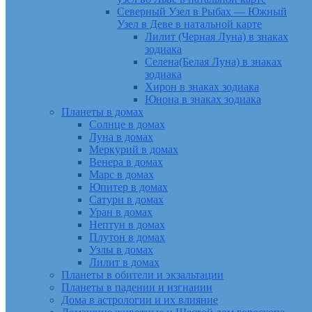
Северный Узел в Рыбах — Южный
Узел в Деве в натальной карте
Лилит (Черная Луна) в знаках
зодиака
Селена(Белая Луна) в знаках
зодиака
Хирон в знаках зодиака
Юнона в знаках зодиака
Планеты в домах
Солнце в домах
Луна в домах
Меркурий в домах
Венера в домах
Марс в домах
Юпитер в домах
Сатурн в домах
Уран в домах
Нептун в домах
Плутон в домах
Узлы в домах
Лилит в домах
Планеты в обители и экзальтации
Планеты в падении и изгнании
Дома в астрологии и их влияние