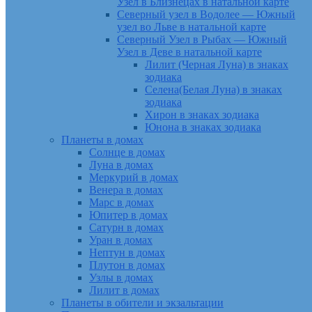
Узел в Близнецах в натальной карте
Северный узел в Водолее — Южный
узел во Льве в натальной карте
Северный Узел в Рыбах — Южный
Узел в Деве в натальной карте
Лилит (Черная Луна) в знаках
зодиака
Селена(Белая Луна) в знаках
зодиака
Хирон в знаках зодиака
Юнона в знаках зодиака
Планеты в домах
Солнце в домах
Луна в домах
Меркурий в домах
Венера в домах
Марс в домах
Юпитер в домах
Сатурн в домах
Уран в домах
Нептун в домах
Плутон в домах
Узлы в домах
Лилит в домах
Планеты в обители и экзальтации