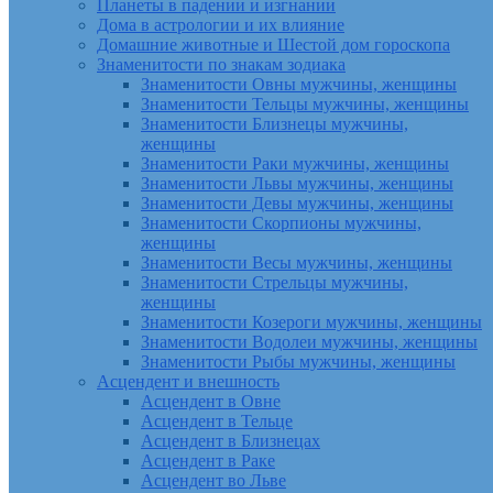
Планеты в падении и изгнании
Дома в астрологии и их влияние
Домашние животные и Шестой дом гороскопа
Знаменитости по знакам зодиака
Знаменитости Овны мужчины, женщины
Знаменитости Тельцы мужчины, женщины
Знаменитости Близнецы мужчины,
женщины
Знаменитости Раки мужчины, женщины
Знаменитости Львы мужчины, женщины
Знаменитости Девы мужчины, женщины
Знаменитости Скорпионы мужчины,
женщины
Знаменитости Весы мужчины, женщины
Знаменитости Стрельцы мужчины,
женщины
Знаменитости Козероги мужчины, женщины
Знаменитости Водолеи мужчины, женщины
Знаменитости Рыбы мужчины, женщины
Асцендент и внешность
Асцендент в Овне
Асцендент в Тельце
Асцендент в Близнецах
Асцендент в Раке
Асцендент во Льве