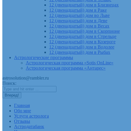
12 (двенадцатый) дом в Близнецах
12 (двенадцатый) дом в Раке
12 (двенадцатый) дом во Льве
12 (двенадцатый) дом в Деве
12 (двенадцатый) дом в Весах
12 (двенадцатый) дом в Скорпионе
12 (двенадцатый) дом в Стрельце
12 (двенадцатый) дом в Козероге
12 (двенадцатый) дом в Водолее
12 (двенадцатый) дом в Рыбах
Астрологические программы
Астрологическая программа «Sotis OnLine»
Астрологическая программа «Антарес»
astrosolution@rambler.ru
Поиск:
Главная
Обо мне
Услуги астролога
Отзывы
Астродатабанк