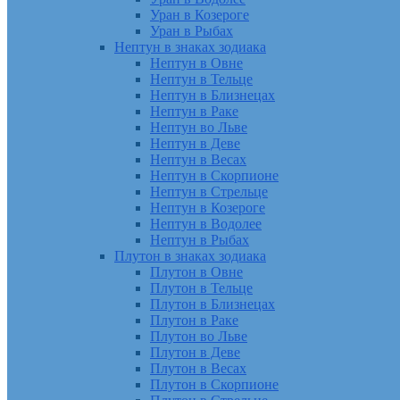
Уран в Козероге
Уран в Рыбах
Нептун в знаках зодиака
Нептун в Овне
Нептун в Тельце
Нептун в Близнецах
Нептун в Раке
Нептун во Льве
Нептун в Деве
Нептун в Весах
Нептун в Скорпионе
Нептун в Стрельце
Нептун в Козероге
Нептун в Водолее
Нептун в Рыбах
Плутон в знаках зодиака
Плутон в Овне
Плутон в Тельце
Плутон в Близнецах
Плутон в Раке
Плутон во Льве
Плутон в Деве
Плутон в Весах
Плутон в Скорпионе