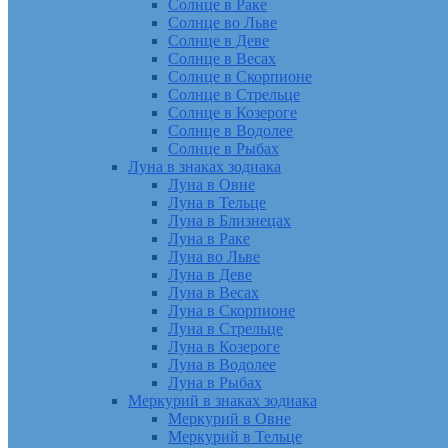
Солнце в Раке
Солнце во Льве
Солнце в Деве
Солнце в Весах
Солнце в Скорпионе
Солнце в Стрельце
Солнце в Козероге
Солнце в Водолее
Солнце в Рыбах
Луна в знаках зодиака
Луна в Овне
Луна в Тельце
Луна в Близнецах
Луна в Раке
Луна во Льве
Луна в Деве
Луна в Весах
Луна в Скорпионе
Луна в Стрельце
Луна в Козероге
Луна в Водолее
Луна в Рыбах
Меркурий в знаках зодиака
Меркурий в Овне
Меркурий в Тельце