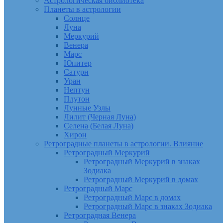
Астрологическая библиотека
Планеты в астрологии
Солнце
Луна
Меркурий
Венера
Марс
Юпитер
Сатурн
Уран
Нептун
Плутон
Лунные Узлы
Лилит (Черная Луна)
Селена (Белая Луна)
Хирон
Ретроградные планеты в астрологии. Влияние
Ретроградный Меркурий
Ретроградный Меркурий в знаках
Зодиака
Ретроградный Меркурий в домах
Ретроградный Марс
Ретроградный Марс в домах
Ретроградный Марс в знаках Зодиака
Ретроградная Венера