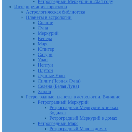
Ретроградный Меркурий в 2024 году
Интерпретация гороскопа
Астрологическая библиотека
Планеты в астрологии
Солнце
Луна
Меркурий
Венера
Марс
Юпитер
Сатурн
Уран
Нептун
Плутон
Лунные Узлы
Лилит (Черная Луна)
Селена (Белая Луна)
Хирон
Ретроградные планеты в астрологии. Влияние
Ретроградный Меркурий
Ретроградный Меркурий в знаках
Зодиака
Ретроградный Меркурий в домах
Ретроградный Марс
Ретроградный Марс в домах