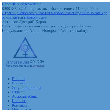
Перейти к содержанию
8988 3484375
Понедельник - Воскресение с 11-00 до 22-00
Страница Viber открывается в новом окне
Страница WhatsApp
открывается в новом окне
Астролог Дмитрий Харон
Сайт профессионального астролога Дмитрия Харона.
Консультации в Анапе, Новороссийске, по скайпу.
Главная
Обо мне
Услуги астролога
Отзывы
Астродатабанк
Новости
Контакты
Мои статьи