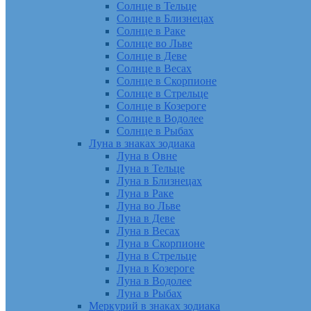
Солнце в Тельце
Солнце в Близнецах
Солнце в Раке
Солнце во Льве
Солнце в Деве
Солнце в Весах
Солнце в Скорпионе
Солнце в Стрельце
Солнце в Козероге
Солнце в Водолее
Солнце в Рыбах
Луна в знаках зодиака
Луна в Овне
Луна в Тельце
Луна в Близнецах
Луна в Раке
Луна во Льве
Луна в Деве
Луна в Весах
Луна в Скорпионе
Луна в Стрельце
Луна в Козероге
Луна в Водолее
Луна в Рыбах
Меркурий в знаках зодиака