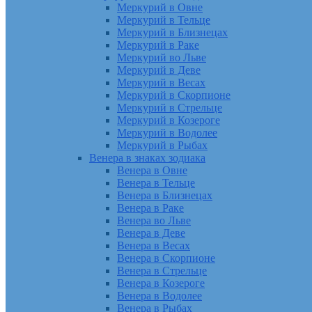
Меркурий в Овне
Меркурий в Тельце
Меркурий в Близнецах
Меркурий в Раке
Меркурий во Льве
Меркурий в Деве
Меркурий в Весах
Меркурий в Скорпионе
Меркурий в Стрельце
Меркурий в Козероге
Меркурий в Водолее
Меркурий в Рыбах
Венера в знаках зодиака
Венера в Овне
Венера в Тельце
Венера в Близнецах
Венера в Раке
Венера во Льве
Венера в Деве
Венера в Весах
Венера в Скорпионе
Венера в Стрельце
Венера в Козероге
Венера в Водолее
Венера в Рыбах