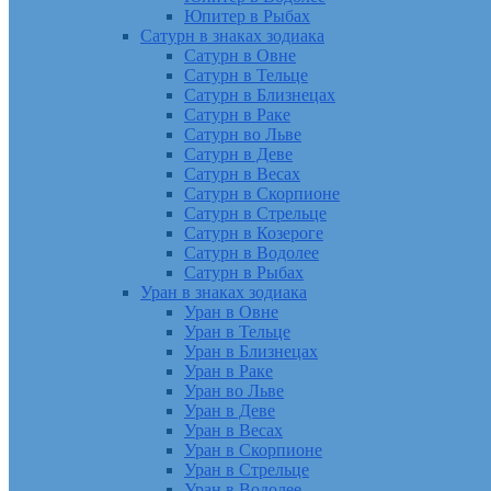
Юпитер в Рыбах
Сатурн в знаках зодиака
Сатурн в Овне
Сатурн в Тельце
Сатурн в Близнецах
Сатурн в Раке
Сатурн во Льве
Сатурн в Деве
Сатурн в Весах
Сатурн в Скорпионе
Сатурн в Стрельце
Сатурн в Козероге
Сатурн в Водолее
Сатурн в Рыбах
Уран в знаках зодиака
Уран в Овне
Уран в Тельце
Уран в Близнецах
Уран в Раке
Уран во Льве
Уран в Деве
Уран в Весах
Уран в Скорпионе
Уран в Стрельце
Уран в Водолее