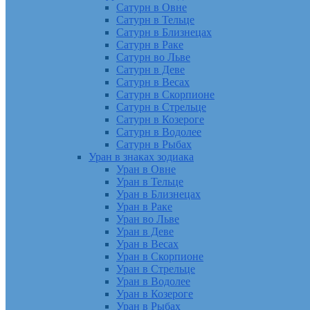
Сатурн в Овне
Сатурн в Тельце
Сатурн в Близнецах
Сатурн в Раке
Сатурн во Льве
Сатурн в Деве
Сатурн в Весах
Сатурн в Скорпионе
Сатурн в Стрельце
Сатурн в Козероге
Сатурн в Водолее
Сатурн в Рыбах
Уран в знаках зодиака
Уран в Овне
Уран в Тельце
Уран в Близнецах
Уран в Раке
Уран во Льве
Уран в Деве
Уран в Весах
Уран в Скорпионе
Уран в Стрельце
Уран в Водолее
Уран в Козероге
Уран в Рыбах