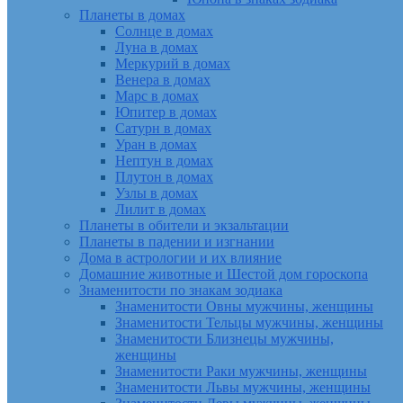
Планеты в домах
Солнце в домах
Луна в домах
Меркурий в домах
Венера в домах
Марс в домах
Юпитер в домах
Сатурн в домах
Уран в домах
Нептун в домах
Плутон в домах
Узлы в домах
Лилит в домах
Планеты в обители и экзальтации
Планеты в падении и изгнании
Дома в астрологии и их влияние
Домашние животные и Шестой дом гороскопа
Знаменитости по знакам зодиака
Знаменитости Овны мужчины, женщины
Знаменитости Тельцы мужчины, женщины
Знаменитости Близнецы мужчины,
женщины
Знаменитости Раки мужчины, женщины
Знаменитости Львы мужчины, женщины