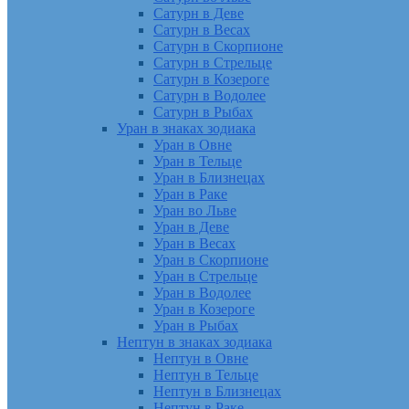
Сатурн в Деве
Сатурн в Весах
Сатурн в Скорпионе
Сатурн в Стрельце
Сатурн в Козероге
Сатурн в Водолее
Сатурн в Рыбах
Уран в знаках зодиака
Уран в Овне
Уран в Тельце
Уран в Близнецах
Уран в Раке
Уран во Льве
Уран в Деве
Уран в Весах
Уран в Скорпионе
Уран в Стрельце
Уран в Водолее
Уран в Козероге
Уран в Рыбах
Нептун в знаках зодиака
Нептун в Овне
Нептун в Тельце
Нептун в Близнецах
Нептун в Раке