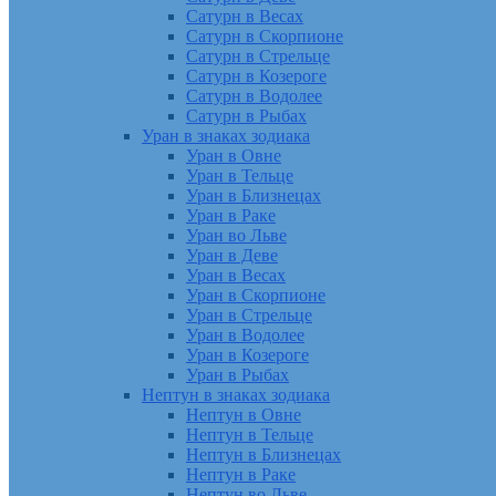
Сатурн в Весах
Сатурн в Скорпионе
Сатурн в Стрельце
Сатурн в Козероге
Сатурн в Водолее
Сатурн в Рыбах
Уран в знаках зодиака
Уран в Овне
Уран в Тельце
Уран в Близнецах
Уран в Раке
Уран во Льве
Уран в Деве
Уран в Весах
Уран в Скорпионе
Уран в Стрельце
Уран в Водолее
Уран в Козероге
Уран в Рыбах
Нептун в знаках зодиака
Нептун в Овне
Нептун в Тельце
Нептун в Близнецах
Нептун в Раке
Нептун во Льве