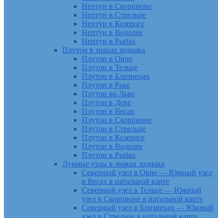
Нептун в Скорпионе
Нептун в Стрельце
Нептун в Козероге
Нептун в Водолее
Нептун в Рыбах
Плутон в знаках зодиака
Плутон в Овне
Плутон в Тельце
Плутон в Близнецах
Плутон в Раке
Плутон во Льве
Плутон в Деве
Плутон в Весах
Плутон в Скорпионе
Плутон в Стрельце
Плутон в Козероге
Плутон в Водолее
Плутон в Рыбах
Лунные узлы в знаках зодиака
Северный узел в Овне — Южный узел
в Весах в натальной карте
Северный узел в Тельце — Южный
узел в Скорпионе в натальной карте
Северный узел в Близнецах — Южный
узел в Стрельце в натальной карте