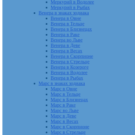
Меркурий в Водолее
Меркурий в Рыбах
Венера в знаках зодиака
Венера в Овне
Венера в Тельце
Венера в Близнецах
Венера в Раке
Венера во Льве
Венера в Деве
Венера в Весах
Венера в Скорпионе
Венера в Стрельце
Венера в Козероге
Венера в Водолее
Венера в Рыбах
Марс в знаках зодиака
Марс в Овне
Марс в Тельце
Марс в Близнецах
Марс в Раке
Марс во Льве
Марс в Деве
Марс в Весах
Марс в Скорпионе
Марс в Стрельце