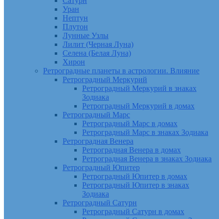
Сатурн
Уран
Нептун
Плутон
Лунные Узлы
Лилит (Черная Луна)
Селена (Белая Луна)
Хирон
Ретроградные планеты в астрологии. Влияние
Ретроградный Меркурий
Ретроградный Меркурий в знаках
Зодиака
Ретроградный Меркурий в домах
Ретроградный Марс
Ретроградный Марс в домах
Ретроградный Марс в знаках Зодиака
Ретроградная Венера
Ретроградная Венера в домах
Ретроградная Венера в знаках Зодиака
Ретроградный Юпитер
Ретроградный Юпитер в домах
Ретроградный Юпитер в знаках
Зодиака
Ретроградный Сатурн
Ретроградный Сатурн в домах