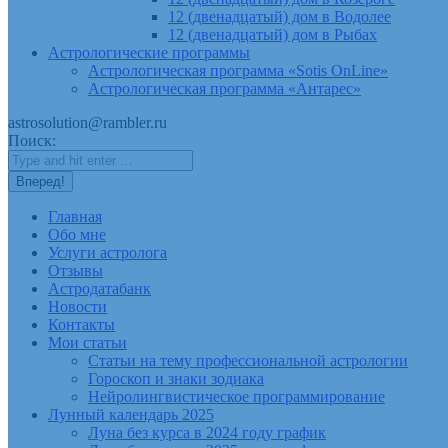
12 (двенадцатый) дом в Водолее
12 (двенадцатый) дом в Рыбах
Астрологические программы
Астрологическая программа «Sotis OnLine»
Астрологическая программа «Антарес»
astrosolution@rambler.ru
Поиск:
Главная
Обо мне
Услуги астролога
Отзывы
Астродатабанк
Новости
Контакты
Мои статьи
Статьи на тему профессиональной астрологии
Гороскоп и знаки зодиака
Нейролингвистическое программирование
Лунный календарь 2025
Луна без курса в 2024 году график