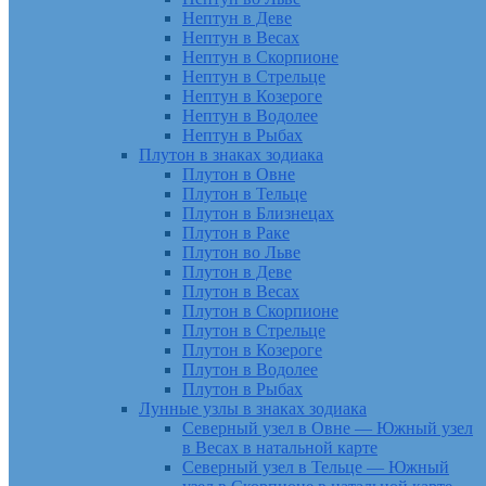
Нептун в Деве
Нептун в Весах
Нептун в Скорпионе
Нептун в Стрельце
Нептун в Козероге
Нептун в Водолее
Нептун в Рыбах
Плутон в знаках зодиака
Плутон в Овне
Плутон в Тельце
Плутон в Близнецах
Плутон в Раке
Плутон во Льве
Плутон в Деве
Плутон в Весах
Плутон в Скорпионе
Плутон в Стрельце
Плутон в Козероге
Плутон в Водолее
Плутон в Рыбах
Лунные узлы в знаках зодиака
Северный узел в Овне — Южный узел
в Весах в натальной карте
Северный узел в Тельце — Южный