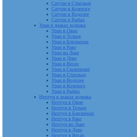
Сатурн в Стрельце
Сатурн в Козероге
Сатурн в Водолее
Сатурн в Рыбах
Уран в знаках зодиака
Уран в Овне
Уран в Тельце
Уран в Близнецах
Уран в Раке
Уран во Льве
Уран в Деве
Уран в Весах
Уран в Скорпионе
Уран в Стрельце
Уран в Водолее
Уран в Козероге
Уран в Рыбах
Нептун в знаках зодиака
Нептун в Овне
Нептун в Тельце
Нептун в Близнецах
Нептун в Раке
Нептун во Льве
Нептун в Деве
Нептун в Весах