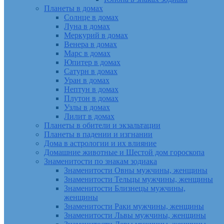
Планеты в домах
Солнце в домах
Луна в домах
Меркурий в домах
Венера в домах
Марс в домах
Юпитер в домах
Сатурн в домах
Уран в домах
Нептун в домах
Плутон в домах
Узлы в домах
Лилит в домах
Планеты в обители и экзальтации
Планеты в падении и изгнании
Дома в астрологии и их влияние
Домашние животные и Шестой дом гороскопа
Знаменитости по знакам зодиака
Знаменитости Овны мужчины, женщины
Знаменитости Тельцы мужчины, женщины
Знаменитости Близнецы мужчины,
женщины
Знаменитости Раки мужчины, женщины
Знаменитости Львы мужчины, женщины