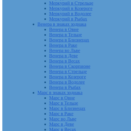
Меркурий в Стрельце
Меркурий в Козероге
Меркурий в Водолее
Меркурий в Рыбах
Венера в знаках зодиака
Венера в Овне
Венера в Тельце
Венера в Близнецах
Венера в Раке
Венера во Льве
Венера в Деве
Венера в Весах
Венера в Скорпионе
Венера в Стрельце
Венера в Козероге
Венера в Водолее
Венера в Рыбах
Марс в знаках зодиака
Марс в Овне
Марс в Тельце
Марс в Близнецах
Марс в Раке
Марс во Льве
Марс в Деве
Марс в Весах