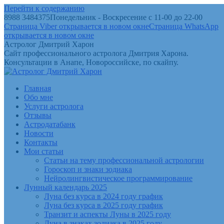
Перейти к содержанию
8988 3484375
Понедельник - Воскресение с 11-00 до 22-00
Страница Viber открывается в новом окне
Страница WhatsApp
открывается в новом окне
Астролог Дмитрий Харон
Сайт профессионального астролога Дмитрия Харона.
Консультации в Анапе, Новороссийске, по скайпу.
Главная
Обо мне
Услуги астролога
Отзывы
Астродатабанк
Новости
Контакты
Мои статьи
Статьи на тему профессиональной астрологии
Гороскоп и знаки зодиака
Нейролингвистическое программирование
Лунный календарь 2025
Луна без курса в 2024 году график
Луна без курса в 2025 году график
Транзит и аспекты Луны в 2025 году
Луна в знаках зодиака в 2025 году