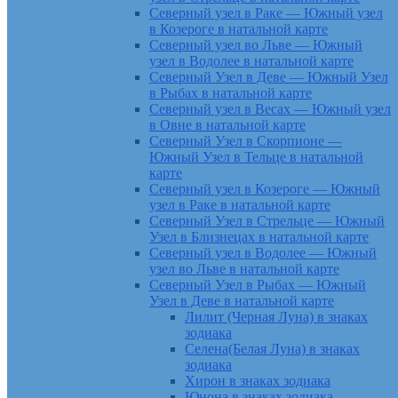
Северный узел в Раке — Южный узел
в Козероге в натальной карте
Северный узел во Льве — Южный
узел в Водолее в натальной карте
Северный Узел в Деве — Южный Узел
в Рыбах в натальной карте
Северный узел в Весах — Южный узел
в Овне в натальной карте
Северный Узел в Скорпионе —
Южный Узел в Тельце в натальной
карте
Северный узел в Козероге — Южный
узел в Раке в натальной карте
Северный Узел в Стрельце — Южный
Узел в Близнецах в натальной карте
Северный узел в Водолее — Южный
узел во Льве в натальной карте
Северный Узел в Рыбах — Южный
Узел в Деве в натальной карте
Лилит (Черная Луна) в знаках
зодиака
Селена(Белая Луна) в знаках
зодиака
Хирон в знаках зодиака
Юнона в знаках зодиака