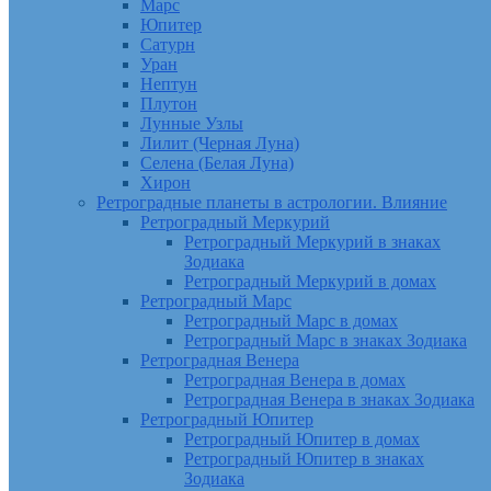
Марс
Юпитер
Сатурн
Уран
Нептун
Плутон
Лунные Узлы
Лилит (Черная Луна)
Селена (Белая Луна)
Хирон
Ретроградные планеты в астрологии. Влияние
Ретроградный Меркурий
Ретроградный Меркурий в знаках
Зодиака
Ретроградный Меркурий в домах
Ретроградный Марс
Ретроградный Марс в домах
Ретроградный Марс в знаках Зодиака
Ретроградная Венера
Ретроградная Венера в домах
Ретроградная Венера в знаках Зодиака
Ретроградный Юпитер
Ретроградный Юпитер в домах
Ретроградный Юпитер в знаках
Зодиака