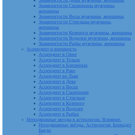
Знаменитости Девы мужчины, женщины
Знаменитости Скорпионы мужчины,
женщины
Знаменитости Весы мужчины, женщины
Знаменитости Стрельцы мужчины,
женщины
Знаменитости Козероги мужчины, женщины
Знаменитости Водолеи мужчины, женщины
Знаменитости Рыбы мужчины, женщины
Асцендент и внешность
Асцендент в Овне
Асцендент в Тельце
Асцендент в Близнецах
Асцендент в Раке
Асцендент во Льве
Асцендент в Деве
Асцендент в Весах
Асцендент в Скорпионе
Асцендент в Стрельце
Асцендент в Козероге
Асцендент в Водолее
Асцендент в Рыбах
Неподвижные звезды в астрологии. Влияние.
Неподвижные звёзды. Астрология. Бернадет
Бреди