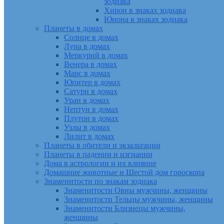
зодиака
Хирон в знаках зодиака
Юнона в знаках зодиака
Планеты в домах
Солнце в домах
Луна в домах
Меркурий в домах
Венера в домах
Марс в домах
Юпитер в домах
Сатурн в домах
Уран в домах
Нептун в домах
Плутон в домах
Узлы в домах
Лилит в домах
Планеты в обители и экзальтации
Планеты в падении и изгнании
Дома в астрологии и их влияние
Домашние животные и Шестой дом гороскопа
Знаменитости по знакам зодиака
Знаменитости Овны мужчины, женщины
Знаменитости Тельцы мужчины, женщины
Знаменитости Близнецы мужчины,
женщины