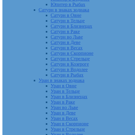
Юпитер в Рыбах
Сатурн в знаках зодиака
Сатурн в Овне
Сатурн в Тельце
Сатурн в Близнецах
Сатурн в Раке
Сатурн во Льве
Сатурн в Деве
Сатурн в Весах
Сатурн в Скорпионе
Сатурн в Стрельце
Сатурн в Козероге
Сатурн в Водолее
Сатурн в Рыбах
Уран в знаках зодиака
Уран в Овне
Уран в Тельце
Уран в Близнецах
Уран в Раке
Уран во Льве
Уран в Деве
Уран в Весах
Уран в Скорпионе
Уран в Стрельце
Уран в Водолее