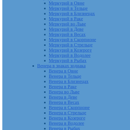
Меркурий в Овне
Меркурий в Тельце
Меркурий в Близнецах
Меркурий в Раке
Меркурий во Льве
Меркурий в Деве
Меркурий в Весах
Меркурий в Скорпионе
Меркурий в Стрельце
Меркурий в Козероге
Меркурий в Водолее
Меркурий в Рыбах
Венера в знаках зодиака
Венера в Овне
Венера в Тельце
Венера в Близнецах
Венера в Раке
Венера во Льве
Венера в Деве
Венера в Весах
Венера в Скорпионе
Венера в Стрельце
Венера в Козероге
Венера в Водолее
Венера в Рыбах