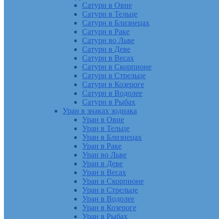
Сатурн в Овне
Сатурн в Тельце
Сатурн в Близнецах
Сатурн в Раке
Сатурн во Льве
Сатурн в Деве
Сатурн в Весах
Сатурн в Скорпионе
Сатурн в Стрельце
Сатурн в Козероге
Сатурн в Водолее
Сатурн в Рыбах
Уран в знаках зодиака
Уран в Овне
Уран в Тельце
Уран в Близнецах
Уран в Раке
Уран во Льве
Уран в Деве
Уран в Весах
Уран в Скорпионе
Уран в Стрельце
Уран в Водолее
Уран в Козероге
Уран в Рыбах