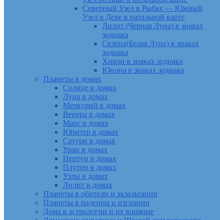
Северный Узел в Рыбах — Южный
Узел в Деве в натальной карте
Лилит (Черная Луна) в знаках
зодиака
Селена(Белая Луна) в знаках
зодиака
Хирон в знаках зодиака
Юнона в знаках зодиака
Планеты в домах
Солнце в домах
Луна в домах
Меркурий в домах
Венера в домах
Марс в домах
Юпитер в домах
Сатурн в домах
Уран в домах
Нептун в домах
Плутон в домах
Узлы в домах
Лилит в домах
Планеты в обители и экзальтации
Планеты в падении и изгнании
Дома в астрологии и их влияние