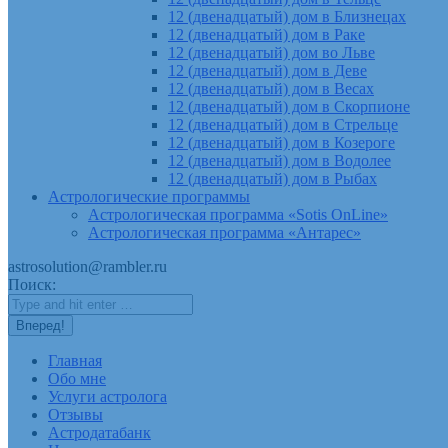
12 (двенадцатый) дом в Близнецах
12 (двенадцатый) дом в Раке
12 (двенадцатый) дом во Льве
12 (двенадцатый) дом в Деве
12 (двенадцатый) дом в Весах
12 (двенадцатый) дом в Скорпионе
12 (двенадцатый) дом в Стрельце
12 (двенадцатый) дом в Козероге
12 (двенадцатый) дом в Водолее
12 (двенадцатый) дом в Рыбах
Астрологические программы
Астрологическая программа «Sotis OnLine»
Астрологическая программа «Антарес»
astrosolution@rambler.ru
Поиск:
Главная
Обо мне
Услуги астролога
Отзывы
Астродатабанк