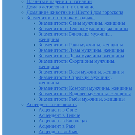
Планеты в падении и изгнании
Дома в астрологии и их влияние
Домашние животные и Шестой дом гороскопа
Знаменитости по знакам зодиака
Знаменитости Овны мужчины, женщины
Знаменитости Тельцы мужчины, женщины
Знаменитости Близнецы мужчины,
женщины
Знаменитости Раки мужчины, женщины
Знаменитости Львы мужчины, женщины
Знаменитости Девы мужчины, женщины
Знаменитости Скорпионы мужчины,
женщины
Знаменитости Весы мужчины, женщины
Знаменитости Стрельцы мужчины,
женщины
Знаменитости Козероги мужчины, женщины
Знаменитости Водолеи мужчины, женщины
Знаменитости Рыбы мужчины, женщины
Асцендент и внешность
Асцендент в Овне
Асцендент в Тельце
Асцендент в Близнецах
Асцендент в Раке
Асцендент во Льве