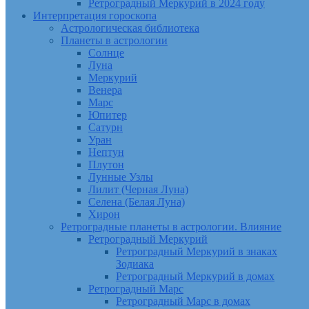
Ретроградный Меркурий в 2024 году
Интерпретация гороскопа
Астрологическая библиотека
Планеты в астрологии
Солнце
Луна
Меркурий
Венера
Марс
Юпитер
Сатурн
Уран
Нептун
Плутон
Лунные Узлы
Лилит (Черная Луна)
Селена (Белая Луна)
Хирон
Ретроградные планеты в астрологии. Влияние
Ретроградный Меркурий
Ретроградный Меркурий в знаках
Зодиака
Ретроградный Меркурий в домах
Ретроградный Марс
Ретроградный Марс в домах