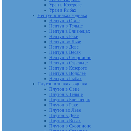
Уран в Козероге
Уран в Рыбах
Нептун в знаках зодиака
Нептун в Овне
Нептун в Тельце
Нептун в Близнецах
Нептун в Раке
Нептун во Льве
Нептун в Деве
Нептун в Весах
Нептун в Скорпионе
Нептун в Стрельце
Нептун в Козероге
Нептун в Водолее
Нептун в Рыбах
Плутон в знаках зодиака
Плутон в Овне
Плутон в Тельце
Плутон в Близнецах
Плутон в Раке
Плутон во Льве
Плутон в Деве
Плутон в Весах
Плутон в Скорпионе