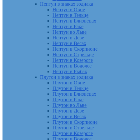
Нептун в знаках зодиака
Нептун в Овне
Нептун в Тельце
Нептун в Близнецах
Нептун в Раке
Нептун во Льве
Нептун в Деве
Нептун в Весах
Нептун в Скорпионе
Нептун в Стрельце
Нептун в Козероге
Нептун в Водолее
Нептун в Рыбах
Плутон в знаках зодиака
Плутон в Овне
Плутон в Тельце
Плутон в Близнецах
Плутон в Раке
Плутон во Льве
Плутон в Деве
Плутон в Весах
Плутон в Скорпионе
Плутон в Стрельце
Плутон в Козероге
Плутон в Водолее