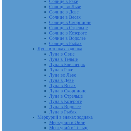
Солнце в Раке
Солнце во Льве
Солнце в Деве
Солнце в Весах
Солнце в Скорпионе
Солнце в Стрельце
Солнце в Козероге
Солнце в Водолее
Солнце в Рыбах
Луна в знаках зодиака
Луна в Овне
Луна в Тельце
Луна в Близнецах
Луна в Раке
Луна во Льве
Луна в Деве
Луна в Весах
Луна в Скорпионе
Луна в Стрельце
Луна в Козероге
Луна в Водолее
Луна в Рыбах
Меркурий в знаках зодиака
Меркурий в Овне
Меркурий в Тельце