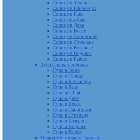
Солнце в Тельце
Солнце в Близнецах
Солнце в Раке
Солнце во Льве
Солнце в Деве
Солнце в Весах
Солнце в Скорпионе
Солнце в Стрельце
Солнце в Козероге
Солнце в Водолее
Солнце в Рыбах
Луна в знаках зодиака
Луна в Овне
Луна в Тельце
Луна в Близнецах
Луна в Раке
Луна во Льве
Луна в Деве
Луна в Весах
Луна в Скорпионе
Луна в Стрельце
Луна в Козероге
Луна в Водолее
Луна в Рыбах
Меркурий в знаках зодиака