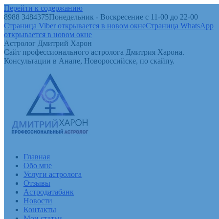
Перейти к содержанию
8988 3484375
Понедельник - Воскресение с 11-00 до 22-00
Страница Viber открывается в новом окне
Страница WhatsApp
открывается в новом окне
Астролог Дмитрий Харон
Сайт профессионального астролога Дмитрия Харона.
Консультации в Анапе, Новороссийске, по скайпу.
Главная
Обо мне
Услуги астролога
Отзывы
Астродатабанк
Новости
Контакты
Мои статьи