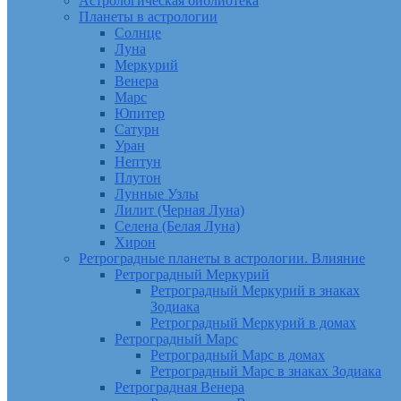
Астрологическая библиотека
Планеты в астрологии
Солнце
Луна
Меркурий
Венера
Марс
Юпитер
Сатурн
Уран
Нептун
Плутон
Лунные Узлы
Лилит (Черная Луна)
Селена (Белая Луна)
Хирон
Ретроградные планеты в астрологии. Влияние
Ретроградный Меркурий
Ретроградный Меркурий в знаках
Зодиака
Ретроградный Меркурий в домах
Ретроградный Марс
Ретроградный Марс в домах
Ретроградный Марс в знаках Зодиака
Ретроградная Венера