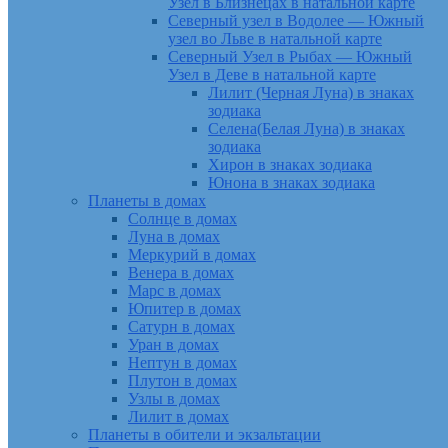
Узел в Близнецах в натальной карте
Северный узел в Водолее — Южный
узел во Льве в натальной карте
Северный Узел в Рыбах — Южный
Узел в Деве в натальной карте
Лилит (Черная Луна) в знаках
зодиака
Селена(Белая Луна) в знаках
зодиака
Хирон в знаках зодиака
Юнона в знаках зодиака
Планеты в домах
Солнце в домах
Луна в домах
Меркурий в домах
Венера в домах
Марс в домах
Юпитер в домах
Сатурн в домах
Уран в домах
Нептун в домах
Плутон в домах
Узлы в домах
Лилит в домах
Планеты в обители и экзальтации