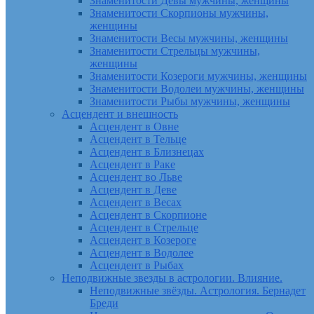
Знаменитости Девы мужчины, женщины
Знаменитости Скорпионы мужчины,
женщины
Знаменитости Весы мужчины, женщины
Знаменитости Стрельцы мужчины,
женщины
Знаменитости Козероги мужчины, женщины
Знаменитости Водолеи мужчины, женщины
Знаменитости Рыбы мужчины, женщины
Асцендент и внешность
Асцендент в Овне
Асцендент в Тельце
Асцендент в Близнецах
Асцендент в Раке
Асцендент во Льве
Асцендент в Деве
Асцендент в Весах
Асцендент в Скорпионе
Асцендент в Стрельце
Асцендент в Козероге
Асцендент в Водолее
Асцендент в Рыбах
Неподвижные звезды в астрологии. Влияние.
Неподвижные звёзды. Астрология. Бернадет
Бреди