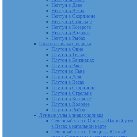
Нептун в Деве
Нептун в Весах
Нептун в Скорпионе
Нептун в Стрельце
Нептун в Козероге
Нептун в Водолее
Нептун в Рыбах
Плутон в знаках зодиака
Плутон в Овне
Плутон в Тельце
Плутон в Близнецах
Плутон в Раке
Плутон во Льве
Плутон в Деве
Плутон в Весах
Плутон в Скорпионе
Плутон в Стрельце
Плутон в Козероге
Плутон в Водолее
Плутон в Рыбах
Лунные узлы в знаках зодиака
Северный узел в Овне — Южный узел
в Весах в натальной карте
Северный узел в Тельце — Южный