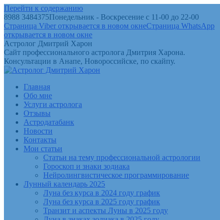
Перейти к содержанию
8988 3484375
Понедельник - Воскресение с 11-00 до 22-00
Страница Viber открывается в новом окне
Страница WhatsApp
открывается в новом окне
Астролог Дмитрий Харон
Сайт профессионального астролога Дмитрия Харона.
Консультации в Анапе, Новороссийске, по скайпу.
Главная
Обо мне
Услуги астролога
Отзывы
Астродатабанк
Новости
Контакты
Мои статьи
Статьи на тему профессиональной астрологии
Гороскоп и знаки зодиака
Нейролингвистическое программирование
Лунный календарь 2025
Луна без курса в 2024 году график
Луна без курса в 2025 году график
Транзит и аспекты Луны в 2025 году
Луна в знаках зодиака в 2025 году