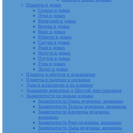
Планеты в домах
Солнце в домах
Луна в домах
Меркурий в домах
Венера в домах
Марс в домах
Юпитер в домах
Сатурн в домах
Уран в домах
Нептун в домах
Плутон в домах
Узлы в домах
Лилит в домах
Планеты в обители и экзальтации
Планеты в падении и изгнании
Дома в астрологии и их влияние
Домашние животные и Шестой дом гороскопа
Знаменитости по знакам зодиака
Знаменитости Овны мужчины, женщины
Знаменитости Тельцы мужчины, женщины
Знаменитости Близнецы мужчины,
женщины
Знаменитости Раки мужчины, женщины
Знаменитости Львы мужчины, женщины