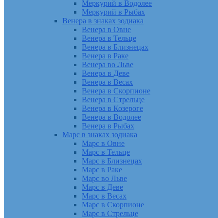
Меркурий в Водолее
Меркурий в Рыбах
Венера в знаках зодиака
Венера в Овне
Венера в Тельце
Венера в Близнецах
Венера в Раке
Венера во Льве
Венера в Деве
Венера в Весах
Венера в Скорпионе
Венера в Стрельце
Венера в Козероге
Венера в Водолее
Венера в Рыбах
Марс в знаках зодиака
Марс в Овне
Марс в Тельце
Марс в Близнецах
Марс в Раке
Марс во Льве
Марс в Деве
Марс в Весах
Марс в Скорпионе
Марс в Стрельце