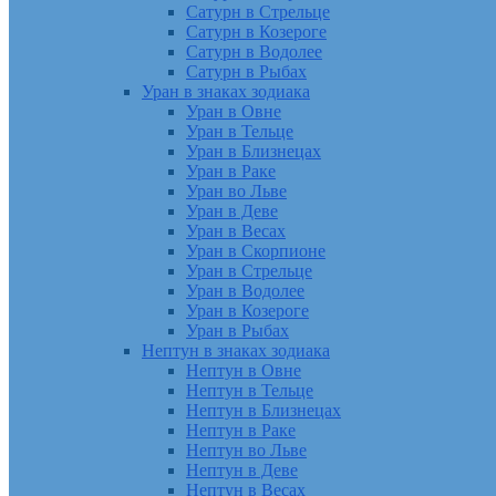
Сатурн в Стрельце
Сатурн в Козероге
Сатурн в Водолее
Сатурн в Рыбах
Уран в знаках зодиака
Уран в Овне
Уран в Тельце
Уран в Близнецах
Уран в Раке
Уран во Льве
Уран в Деве
Уран в Весах
Уран в Скорпионе
Уран в Стрельце
Уран в Водолее
Уран в Козероге
Уран в Рыбах
Нептун в знаках зодиака
Нептун в Овне
Нептун в Тельце
Нептун в Близнецах
Нептун в Раке
Нептун во Льве
Нептун в Деве
Нептун в Весах