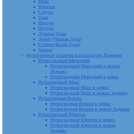
Марс
Юпитер
Сатурн
Уран
Нептун
Плутон
Лунные Узлы
Лилит (Черная Луна)
Селена (Белая Луна)
Хирон
Ретроградные планеты в астрологии. Влияние
Ретроградный Меркурий
Ретроградный Меркурий в знаках
Зодиака
Ретроградный Меркурий в домах
Ретроградный Марс
Ретроградный Марс в домах
Ретроградный Марс в знаках Зодиака
Ретроградная Венера
Ретроградная Венера в домах
Ретроградная Венера в знаках Зодиака
Ретроградный Юпитер
Ретроградный Юпитер в домах
Ретроградный Юпитер в знаках
Зодиака