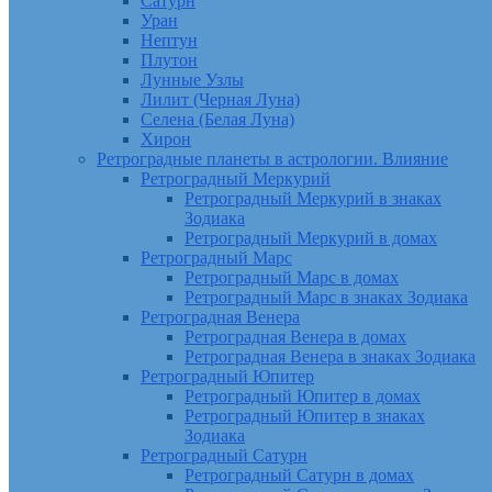
Сатурн
Уран
Нептун
Плутон
Лунные Узлы
Лилит (Черная Луна)
Селена (Белая Луна)
Хирон
Ретроградные планеты в астрологии. Влияние
Ретроградный Меркурий
Ретроградный Меркурий в знаках
Зодиака
Ретроградный Меркурий в домах
Ретроградный Марс
Ретроградный Марс в домах
Ретроградный Марс в знаках Зодиака
Ретроградная Венера
Ретроградная Венера в домах
Ретроградная Венера в знаках Зодиака
Ретроградный Юпитер
Ретроградный Юпитер в домах
Ретроградный Юпитер в знаках
Зодиака
Ретроградный Сатурн
Ретроградный Сатурн в домах