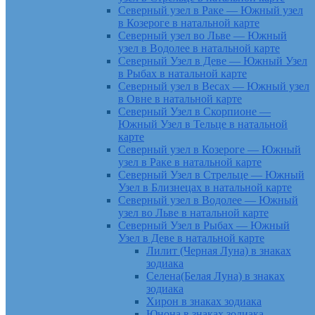
Северный узел в Раке — Южный узел
в Козероге в натальной карте
Северный узел во Льве — Южный
узел в Водолее в натальной карте
Северный Узел в Деве — Южный Узел
в Рыбах в натальной карте
Северный узел в Весах — Южный узел
в Овне в натальной карте
Северный Узел в Скорпионе —
Южный Узел в Тельце в натальной
карте
Северный узел в Козероге — Южный
узел в Раке в натальной карте
Северный Узел в Стрельце — Южный
Узел в Близнецах в натальной карте
Северный узел в Водолее — Южный
узел во Льве в натальной карте
Северный Узел в Рыбах — Южный
Узел в Деве в натальной карте
Лилит (Черная Луна) в знаках
зодиака
Селена(Белая Луна) в знаках
зодиака
Хирон в знаках зодиака
Юнона в знаках зодиака