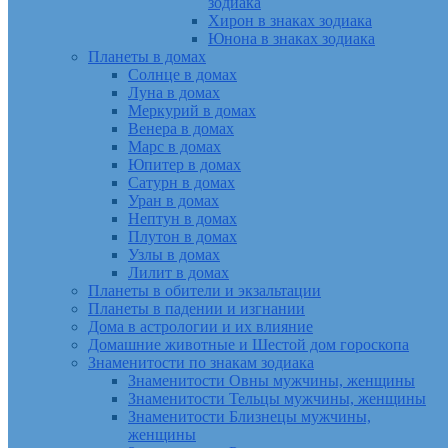
зодиака
Хирон в знаках зодиака
Юнона в знаках зодиака
Планеты в домах
Солнце в домах
Луна в домах
Меркурий в домах
Венера в домах
Марс в домах
Юпитер в домах
Сатурн в домах
Уран в домах
Нептун в домах
Плутон в домах
Узлы в домах
Лилит в домах
Планеты в обители и экзальтации
Планеты в падении и изгнании
Дома в астрологии и их влияние
Домашние животные и Шестой дом гороскопа
Знаменитости по знакам зодиака
Знаменитости Овны мужчины, женщины
Знаменитости Тельцы мужчины, женщины
Знаменитости Близнецы мужчины,
женщины