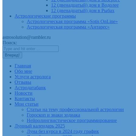
12 (двенадцатый) дом в Водолее
12 (двенадцатый) дом в Рыбах
Астрологические программы
Астрологическая программа «Sotis OnLine»
Астрологическая программа «Антарес»
astrosolution@rambler.ru
Поиск:
Главная
Обо мне
Услуги астролога
Отзывы
Астродатабанк
Новости
Контакты
Мои статьи
Статьи на тему профессиональной астрологии
Гороскоп и знаки зодиака
Нейролингвистическое программирование
Лунный календарь 2025
Луна без курса в 2024 году график