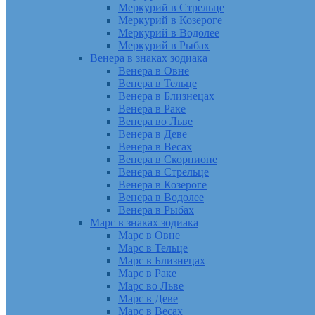
Меркурий в Стрельце
Меркурий в Козероге
Меркурий в Водолее
Меркурий в Рыбах
Венера в знаках зодиака
Венера в Овне
Венера в Тельце
Венера в Близнецах
Венера в Раке
Венера во Льве
Венера в Деве
Венера в Весах
Венера в Скорпионе
Венера в Стрельце
Венера в Козероге
Венера в Водолее
Венера в Рыбах
Марс в знаках зодиака
Марс в Овне
Марс в Тельце
Марс в Близнецах
Марс в Раке
Марс во Льве
Марс в Деве
Марс в Весах