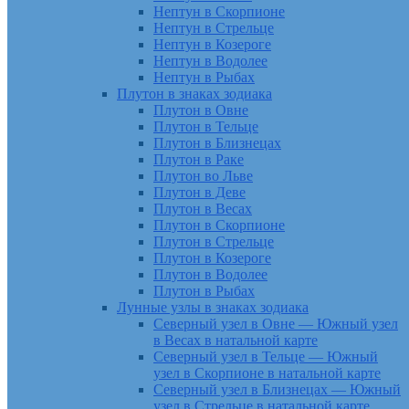
Нептун в Скорпионе
Нептун в Стрельце
Нептун в Козероге
Нептун в Водолее
Нептун в Рыбах
Плутон в знаках зодиака
Плутон в Овне
Плутон в Тельце
Плутон в Близнецах
Плутон в Раке
Плутон во Льве
Плутон в Деве
Плутон в Весах
Плутон в Скорпионе
Плутон в Стрельце
Плутон в Козероге
Плутон в Водолее
Плутон в Рыбах
Лунные узлы в знаках зодиака
Северный узел в Овне — Южный узел
в Весах в натальной карте
Северный узел в Тельце — Южный
узел в Скорпионе в натальной карте
Северный узел в Близнецах — Южный
узел в Стрельце в натальной карте