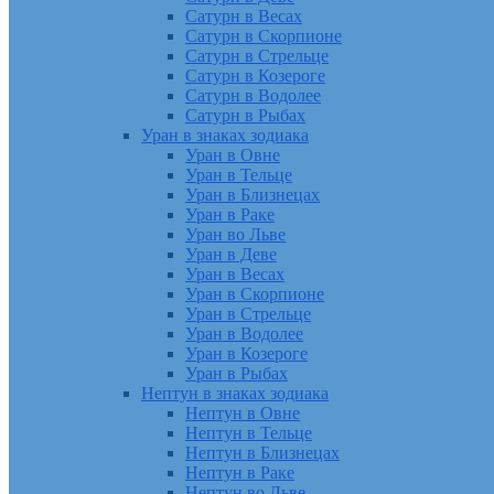
Сатурн в Весах
Сатурн в Скорпионе
Сатурн в Стрельце
Сатурн в Козероге
Сатурн в Водолее
Сатурн в Рыбах
Уран в знаках зодиака
Уран в Овне
Уран в Тельце
Уран в Близнецах
Уран в Раке
Уран во Льве
Уран в Деве
Уран в Весах
Уран в Скорпионе
Уран в Стрельце
Уран в Водолее
Уран в Козероге
Уран в Рыбах
Нептун в знаках зодиака
Нептун в Овне
Нептун в Тельце
Нептун в Близнецах
Нептун в Раке
Нептун во Льве