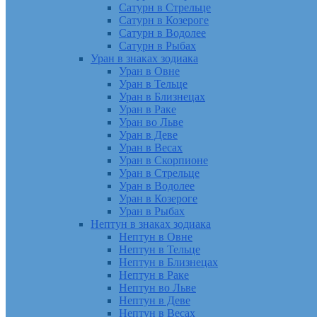
Сатурн в Стрельце
Сатурн в Козероге
Сатурн в Водолее
Сатурн в Рыбах
Уран в знаках зодиака
Уран в Овне
Уран в Тельце
Уран в Близнецах
Уран в Раке
Уран во Льве
Уран в Деве
Уран в Весах
Уран в Скорпионе
Уран в Стрельце
Уран в Водолее
Уран в Козероге
Уран в Рыбах
Нептун в знаках зодиака
Нептун в Овне
Нептун в Тельце
Нептун в Близнецах
Нептун в Раке
Нептун во Льве
Нептун в Деве
Нептун в Весах