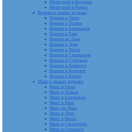
Меркурий в Водолее
Меркурий в Рыбах
Венера в знаках зодиака
Венера в Овне
Венера в Тельце
Венера в Близнецах
Венера в Раке
Венера во Льве
Венера в Деве
Венера в Весах
Венера в Скорпионе
Венера в Стрельце
Венера в Козероге
Венера в Водолее
Венера в Рыбах
Марс в знаках зодиака
Марс в Овне
Марс в Тельце
Марс в Близнецах
Марс в Раке
Марс во Льве
Марс в Деве
Марс в Весах
Марс в Скорпионе
Марс в Стрельце