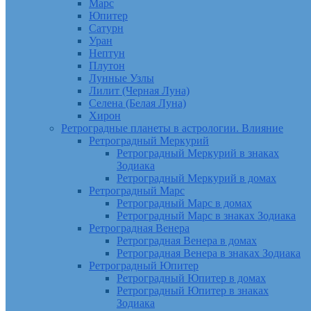
Марс
Юпитер
Сатурн
Уран
Нептун
Плутон
Лунные Узлы
Лилит (Черная Луна)
Селена (Белая Луна)
Хирон
Ретроградные планеты в астрологии. Влияние
Ретроградный Меркурий
Ретроградный Меркурий в знаках
Зодиака
Ретроградный Меркурий в домах
Ретроградный Марс
Ретроградный Марс в домах
Ретроградный Марс в знаках Зодиака
Ретроградная Венера
Ретроградная Венера в домах
Ретроградная Венера в знаках Зодиака
Ретроградный Юпитер
Ретроградный Юпитер в домах
Ретроградный Юпитер в знаках
Зодиака