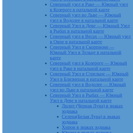
Северный узел в Раке — Южный узел
в Козероге в натальной карте
Северный узел во Льве — Южный
узел в Водолее в натальной карте
Северный Узел в Деве — Южный Узел
в Рыбах в натальной карте
Северный узел в Весах — Южный узел
в Овне в натальной карте
Северный Узел в Скорпионе —
Южный Узел в Тельце в натальной
карте
Северный узел в Козероге — Южный
узел в Раке в натальной карте
Северный Узел в Стрельце — Южный
Узел в Близнецах в натальной карте
Северный узел в Водолее — Южный
узел во Льве в натальной карте
Северный Узел в Рыбах — Южный
Узел в Деве в натальной карте
Лилит (Черная Луна) в знаках
зодиака
Селена(Белая Луна) в знаках
зодиака
Хирон в знаках зодиака
Юнона в знаках зодиака