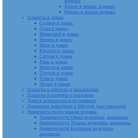
зодиака
Хирон в знаках зодиака
Юнона в знаках зодиака
Планеты в домах
Солнце в домах
Луна в домах
Меркурий в домах
Венера в домах
Марс в домах
Юпитер в домах
Сатурн в домах
Уран в домах
Нептун в домах
Плутон в домах
Узлы в домах
Лилит в домах
Планеты в обители и экзальтации
Планеты в падении и изгнании
Дома в астрологии и их влияние
Домашние животные и Шестой дом гороскопа
Знаменитости по знакам зодиака
Знаменитости Овны мужчины, женщины
Знаменитости Тельцы мужчины, женщины
Знаменитости Близнецы мужчины,
женщины