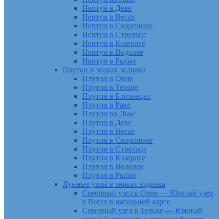
Нептун в Деве
Нептун в Весах
Нептун в Скорпионе
Нептун в Стрельце
Нептун в Козероге
Нептун в Водолее
Нептун в Рыбах
Плутон в знаках зодиака
Плутон в Овне
Плутон в Тельце
Плутон в Близнецах
Плутон в Раке
Плутон во Льве
Плутон в Деве
Плутон в Весах
Плутон в Скорпионе
Плутон в Стрельце
Плутон в Козероге
Плутон в Водолее
Плутон в Рыбах
Лунные узлы в знаках зодиака
Северный узел в Овне — Южный узел
в Весах в натальной карте
Северный узел в Тельце — Южный