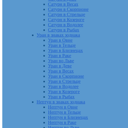
Сатурн в Весах
Сатурн в Скорпионе
Сатурн в Стрельце
Сатурн в Козероге
Сатурн в Водолее
Сатурн в Рыбах
Уран в знаках зодиака
Уран в Овне
Уран в Тельце
Уран в Близнецах
Уран в Раке
Уран во Льве
Уран в Деве
Уран в Весах
Уран в Скорпионе
Уран в Стрельце
Уран в Водолее
Уран в Козероге
Уран в Рыбах
Нептун в знаках зодиака
Нептун в Овне
Нептун в Тельце
Нептун в Близнецах
Нептун в Раке
Нептун во Льве