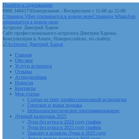
Перейти к содержанию
8988 3484375
Понедельник - Воскресение с 11-00 до 22-00
Страница Viber открывается в новом окне
Страница WhatsApp
открывается в новом окне
Астролог Дмитрий Харон
Сайт профессионального астролога Дмитрия Харона.
Консультации в Анапе, Новороссийске, по скайпу.
Главная
Обо мне
Услуги астролога
Отзывы
Астродатабанк
Новости
Контакты
Мои статьи
Статьи на тему профессиональной астрологии
Гороскоп и знаки зодиака
Нейролингвистическое программирование
Лунный календарь 2025
Луна без курса в 2024 году график
Луна без курса в 2025 году график
Транзит и аспекты Луны в 2025 году
Луна в знаках зодиака в 2025 году