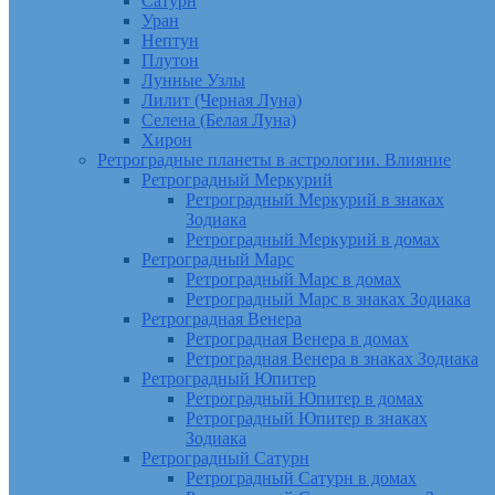
Сатурн
Уран
Нептун
Плутон
Лунные Узлы
Лилит (Черная Луна)
Селена (Белая Луна)
Хирон
Ретроградные планеты в астрологии. Влияние
Ретроградный Меркурий
Ретроградный Меркурий в знаках
Зодиака
Ретроградный Меркурий в домах
Ретроградный Марс
Ретроградный Марс в домах
Ретроградный Марс в знаках Зодиака
Ретроградная Венера
Ретроградная Венера в домах
Ретроградная Венера в знаках Зодиака
Ретроградный Юпитер
Ретроградный Юпитер в домах
Ретроградный Юпитер в знаках
Зодиака
Ретроградный Сатурн
Ретроградный Сатурн в домах