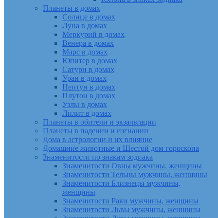
Планеты в домах
Солнце в домах
Луна в домах
Меркурий в домах
Венера в домах
Марс в домах
Юпитер в домах
Сатурн в домах
Уран в домах
Нептун в домах
Плутон в домах
Узлы в домах
Лилит в домах
Планеты в обители и экзальтации
Планеты в падении и изгнании
Дома в астрологии и их влияние
Домашние животные и Шестой дом гороскопа
Знаменитости по знакам зодиака
Знаменитости Овны мужчины, женщины
Знаменитости Тельцы мужчины, женщины
Знаменитости Близнецы мужчины,
женщины
Знаменитости Раки мужчины, женщины
Знаменитости Львы мужчины, женщины