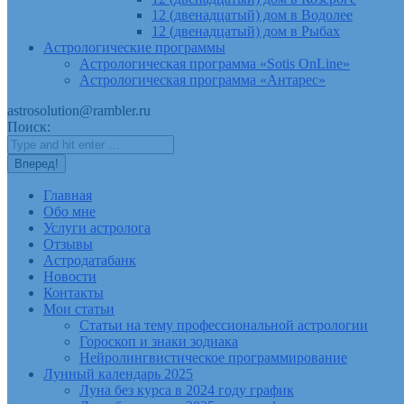
12 (двенадцатый) дом в Водолее
12 (двенадцатый) дом в Рыбах
Астрологические программы
Астрологическая программа «Sotis OnLine»
Астрологическая программа «Антарес»
astrosolution@rambler.ru
Поиск:
Главная
Обо мне
Услуги астролога
Отзывы
Астродатабанк
Новости
Контакты
Мои статьи
Статьи на тему профессиональной астрологии
Гороскоп и знаки зодиака
Нейролингвистическое программирование
Лунный календарь 2025
Луна без курса в 2024 году график