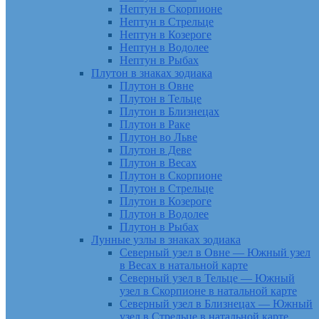
Нептун в Скорпионе
Нептун в Стрельце
Нептун в Козероге
Нептун в Водолее
Нептун в Рыбах
Плутон в знаках зодиака
Плутон в Овне
Плутон в Тельце
Плутон в Близнецах
Плутон в Раке
Плутон во Льве
Плутон в Деве
Плутон в Весах
Плутон в Скорпионе
Плутон в Стрельце
Плутон в Козероге
Плутон в Водолее
Плутон в Рыбах
Лунные узлы в знаках зодиака
Северный узел в Овне — Южный узел
в Весах в натальной карте
Северный узел в Тельце — Южный
узел в Скорпионе в натальной карте
Северный узел в Близнецах — Южный
узел в Стрельце в натальной карте