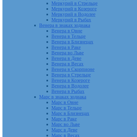
Меркурий в Стрельце
Меркурий в Козероге
Меркурий в Водолее
Меркурий в Рыбах
Венера в знаках зодиака
Венера в Овне
Венера в Тельце
Венера в Близнецах
Венера в Раке
Венера во Льве
Венера в Деве
Венера в Весах
Венера в Скорпионе
Венера в Стрельце
Венера в Козероге
Венера в Водолее
Венера в Рыбах
Марс в знаках зодиака
Марс в Овне
Марс в Тельце
Марс в Близнецах
Марс в Раке
Марс во Льве
Марс в Деве
Марс в Весах