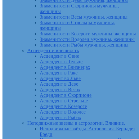
Знаменитости Девы мужчины, женщины
Знаменитости Скорпионы мужчины,
женщины
Знаменитости Весы мужчины, женщины
Знаменитости Стрельцы мужчины,
женщины
Знаменитости Козероги мужчины, женщины
Знаменитости Водолеи мужчины, женщины
Знаменитости Рыбы мужчины, женщины
Асцендент и внешность
Асцендент в Овне
Асцендент в Тельце
Асцендент в Близнецах
Асцендент в Раке
Асцендент во Льве
Асцендент в Деве
Асцендент в Весах
Асцендент в Скорпионе
Асцендент в Стрельце
Асцендент в Козероге
Асцендент в Водолее
Асцендент в Рыбах
Неподвижные звезды в астрологии. Влияние.
Неподвижные звёзды. Астрология. Бернадет
Бреди