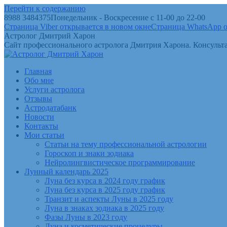
Перейти к содержанию
8988 3484375
Понедельник - Воскресение с 11-00 до 22-00
Страница Viber открывается в новом окне
Страница WhatsApp о
Астролог Дмитрий Харон
Сайт профессионального астролога Дмитрия Харона. Консульта
Главная
Обо мне
Услуги астролога
Отзывы
Астродатабанк
Новости
Контакты
Мои статьи
Статьи на тему профессиональной астрологии
Гороскоп и знаки зодиака
Нейролингвистическое программирование
Лунный календарь 2025
Луна без курса в 2024 году график
Луна без курса в 2025 году график
Транзит и аспекты Луны в 2025 году
Луна в знаках зодиака в 2025 году
Фазы Луны в 2023 году
Луна и косметические процедуры