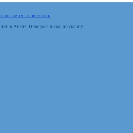
ткрывается в новом окне
ции в Анапе, Новороссийске, по скайпу.