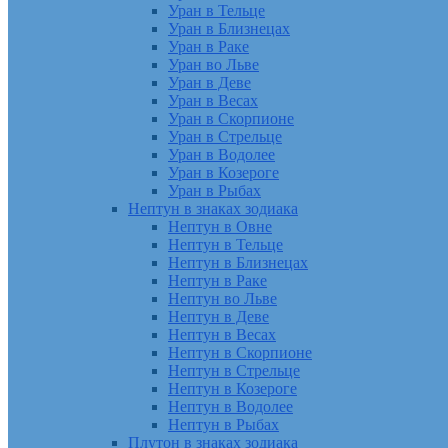
Уран в Тельце
Уран в Близнецах
Уран в Раке
Уран во Льве
Уран в Деве
Уран в Весах
Уран в Скорпионе
Уран в Стрельце
Уран в Водолее
Уран в Козероге
Уран в Рыбах
Нептун в знаках зодиака
Нептун в Овне
Нептун в Тельце
Нептун в Близнецах
Нептун в Раке
Нептун во Льве
Нептун в Деве
Нептун в Весах
Нептун в Скорпионе
Нептун в Стрельце
Нептун в Козероге
Нептун в Водолее
Нептун в Рыбах
Плутон в знаках зодиака