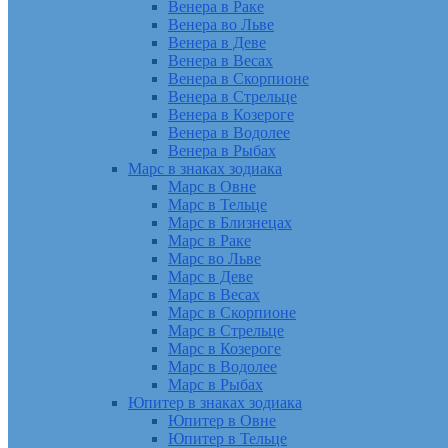
Венера в Раке
Венера во Льве
Венера в Деве
Венера в Весах
Венера в Скорпионе
Венера в Стрельце
Венера в Козероге
Венера в Водолее
Венера в Рыбах
Марс в знаках зодиака
Марс в Овне
Марс в Тельце
Марс в Близнецах
Марс в Раке
Марс во Льве
Марс в Деве
Марс в Весах
Марс в Скорпионе
Марс в Стрельце
Марс в Козероге
Марс в Водолее
Марс в Рыбах
Юпитер в знаках зодиака
Юпитер в Овне
Юпитер в Тельце