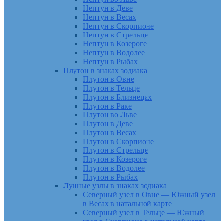
Нептун в Деве
Нептун в Весах
Нептун в Скорпионе
Нептун в Стрельце
Нептун в Козероге
Нептун в Водолее
Нептун в Рыбах
Плутон в знаках зодиака
Плутон в Овне
Плутон в Тельце
Плутон в Близнецах
Плутон в Раке
Плутон во Льве
Плутон в Деве
Плутон в Весах
Плутон в Скорпионе
Плутон в Стрельце
Плутон в Козероге
Плутон в Водолее
Плутон в Рыбах
Лунные узлы в знаках зодиака
Северный узел в Овне — Южный узел
в Весах в натальной карте
Северный узел в Тельце — Южный