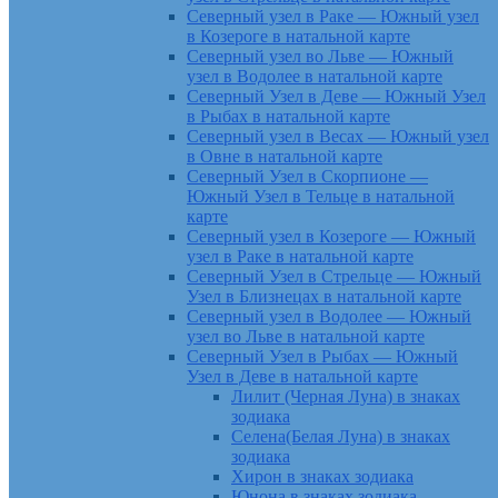
Северный узел в Раке — Южный узел
в Козероге в натальной карте
Северный узел во Льве — Южный
узел в Водолее в натальной карте
Северный Узел в Деве — Южный Узел
в Рыбах в натальной карте
Северный узел в Весах — Южный узел
в Овне в натальной карте
Северный Узел в Скорпионе —
Южный Узел в Тельце в натальной
карте
Северный узел в Козероге — Южный
узел в Раке в натальной карте
Северный Узел в Стрельце — Южный
Узел в Близнецах в натальной карте
Северный узел в Водолее — Южный
узел во Льве в натальной карте
Северный Узел в Рыбах — Южный
Узел в Деве в натальной карте
Лилит (Черная Луна) в знаках
зодиака
Селена(Белая Луна) в знаках
зодиака
Хирон в знаках зодиака
Юнона в знаках зодиака