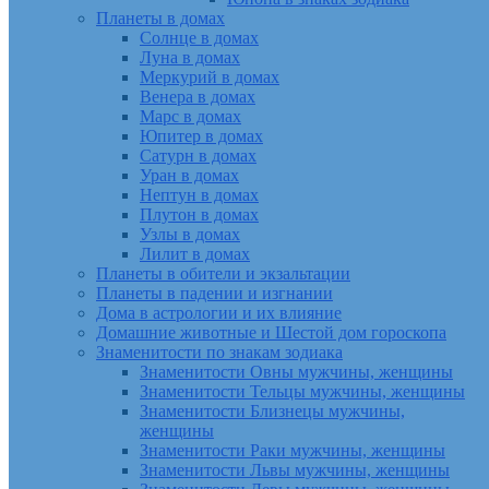
Планеты в домах
Солнце в домах
Луна в домах
Меркурий в домах
Венера в домах
Марс в домах
Юпитер в домах
Сатурн в домах
Уран в домах
Нептун в домах
Плутон в домах
Узлы в домах
Лилит в домах
Планеты в обители и экзальтации
Планеты в падении и изгнании
Дома в астрологии и их влияние
Домашние животные и Шестой дом гороскопа
Знаменитости по знакам зодиака
Знаменитости Овны мужчины, женщины
Знаменитости Тельцы мужчины, женщины
Знаменитости Близнецы мужчины,
женщины
Знаменитости Раки мужчины, женщины
Знаменитости Львы мужчины, женщины