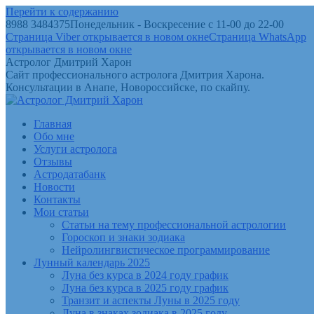
Перейти к содержанию
8988 3484375
Понедельник - Воскресение с 11-00 до 22-00
Страница Viber открывается в новом окне
Страница WhatsApp
открывается в новом окне
Астролог Дмитрий Харон
Сайт профессионального астролога Дмитрия Харона.
Консультации в Анапе, Новороссийске, по скайпу.
Главная
Обо мне
Услуги астролога
Отзывы
Астродатабанк
Новости
Контакты
Мои статьи
Статьи на тему профессиональной астрологии
Гороскоп и знаки зодиака
Нейролингвистическое программирование
Лунный календарь 2025
Луна без курса в 2024 году график
Луна без курса в 2025 году график
Транзит и аспекты Луны в 2025 году
Луна в знаках зодиака в 2025 году