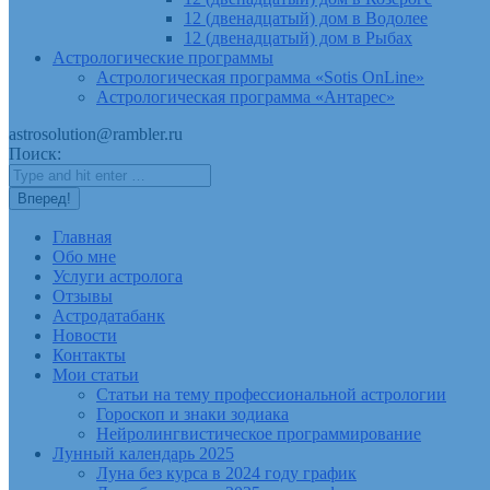
12 (двенадцатый) дом в Водолее
12 (двенадцатый) дом в Рыбах
Астрологические программы
Астрологическая программа «Sotis OnLine»
Астрологическая программа «Антарес»
astrosolution@rambler.ru
Поиск:
Главная
Обо мне
Услуги астролога
Отзывы
Астродатабанк
Новости
Контакты
Мои статьи
Статьи на тему профессиональной астрологии
Гороскоп и знаки зодиака
Нейролингвистическое программирование
Лунный календарь 2025
Луна без курса в 2024 году график