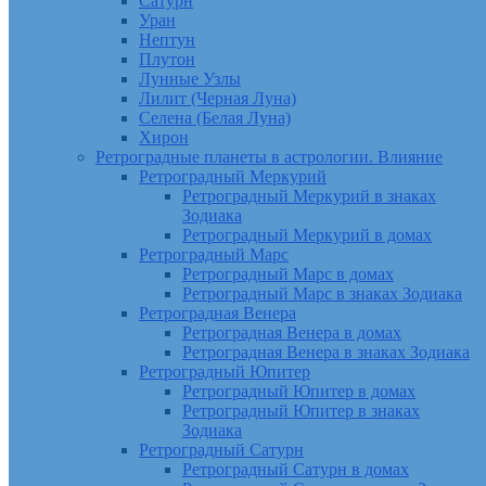
Сатурн
Уран
Нептун
Плутон
Лунные Узлы
Лилит (Черная Луна)
Селена (Белая Луна)
Хирон
Ретроградные планеты в астрологии. Влияние
Ретроградный Меркурий
Ретроградный Меркурий в знаках
Зодиака
Ретроградный Меркурий в домах
Ретроградный Марс
Ретроградный Марс в домах
Ретроградный Марс в знаках Зодиака
Ретроградная Венера
Ретроградная Венера в домах
Ретроградная Венера в знаках Зодиака
Ретроградный Юпитер
Ретроградный Юпитер в домах
Ретроградный Юпитер в знаках
Зодиака
Ретроградный Сатурн
Ретроградный Сатурн в домах