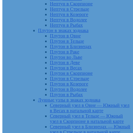
Нептун в Скорпионе
Нептун в Стрельце
Нептун в Козероге
Нептун в Водолее
Нептун в Рыбах
Плутон в знаках зодиака
Плутон в Овне
Плутон в Тельце
Плутон в Близнецах
Плутон в Раке
Плутон во Льве
Плутон в Деве
Плутон в Весах
Плутон в Скорпионе
Плутон в Стрельце
Плутон в Козероге
Плутон в Водолее
Плутон в Рыбах
Лунные узлы в знаках зодиака
Северный узел в Овне — Южный узел
в Весах в натальной карте
Северный узел в Тельце — Южный
узел в Скорпионе в натальной карте
Северный узел в Близнецах — Южный
узел в Стрельце в натальной карте