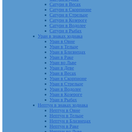
Сатурн в Весах
Сатурн в Скорпионе
Сатурн в Стрельце
Сатурн в Козероге
Сатурн в Водолее
Сатурн в Рыбах
Уран в знаках зодиака
Уран в Овне
Уран в Тельце
Уран в Близнецах
Уран в Раке
Уран во Льве
Уран в Деве
Уран в Весах
Уран в Скорпионе
Уран в Стрельце
Уран в Водолее
Уран в Козероге
Уран в Рыбах
Нептун в знаках зодиака
Нептун в Овне
Нептун в Тельце
Нептун в Близнецах
Нептун в Раке
Нептун во Льве