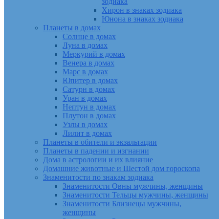
зодиака
Хирон в знаках зодиака
Юнона в знаках зодиака
Планеты в домах
Солнце в домах
Луна в домах
Меркурий в домах
Венера в домах
Марс в домах
Юпитер в домах
Сатурн в домах
Уран в домах
Нептун в домах
Плутон в домах
Узлы в домах
Лилит в домах
Планеты в обители и экзальтации
Планеты в падении и изгнании
Дома в астрологии и их влияние
Домашние животные и Шестой дом гороскопа
Знаменитости по знакам зодиака
Знаменитости Овны мужчины, женщины
Знаменитости Тельцы мужчины, женщины
Знаменитости Близнецы мужчины,
женщины