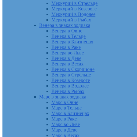
Меркурий в Стрельце
Меркурий в Козероге
Меркурий в Водолее
Меркурий в Рыбах
Венера в знаках зодиака
Венера в Овне
Венера в Тельце
Венера в Близнецах
Венера в Раке
Венера во Льве
Венера в Деве
Венера в Весах
Венера в Скорпионе
Венера в Стрельце
Венера в Козероге
Венера в Водолее
Венера в Рыбах
Марс в знаках зодиака
Марс в Овне
Марс в Тельце
Марс в Близнецах
Марс в Раке
Марс во Льве
Марс в Деве
Марс в Весах