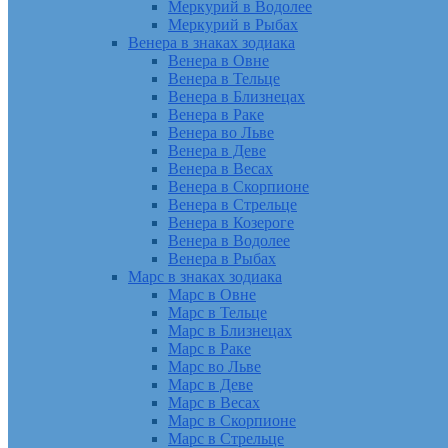
Меркурий в Водолее
Меркурий в Рыбах
Венера в знаках зодиака
Венера в Овне
Венера в Тельце
Венера в Близнецах
Венера в Раке
Венера во Льве
Венера в Деве
Венера в Весах
Венера в Скорпионе
Венера в Стрельце
Венера в Козероге
Венера в Водолее
Венера в Рыбах
Марс в знаках зодиака
Марс в Овне
Марс в Тельце
Марс в Близнецах
Марс в Раке
Марс во Льве
Марс в Деве
Марс в Весах
Марс в Скорпионе
Марс в Стрельце