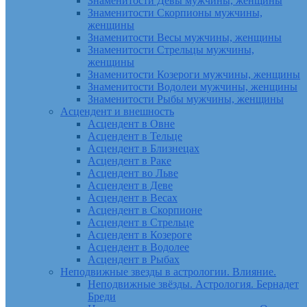
Знаменитости Девы мужчины, женщины
Знаменитости Скорпионы мужчины,
женщины
Знаменитости Весы мужчины, женщины
Знаменитости Стрельцы мужчины,
женщины
Знаменитости Козероги мужчины, женщины
Знаменитости Водолеи мужчины, женщины
Знаменитости Рыбы мужчины, женщины
Асцендент и внешность
Асцендент в Овне
Асцендент в Тельце
Асцендент в Близнецах
Асцендент в Раке
Асцендент во Льве
Асцендент в Деве
Асцендент в Весах
Асцендент в Скорпионе
Асцендент в Стрельце
Асцендент в Козероге
Асцендент в Водолее
Асцендент в Рыбах
Неподвижные звезды в астрологии. Влияние.
Неподвижные звёзды. Астрология. Бернадет
Бреди