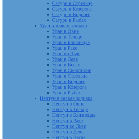
Сатурн в Стрельце
Сатурн в Козероге
Сатурн в Водолее
Сатурн в Рыбах
Уран в знаках зодиака
Уран в Овне
Уран в Тельце
Уран в Близнецах
Уран в Раке
Уран во Льве
Уран в Деве
Уран в Весах
Уран в Скорпионе
Уран в Стрельце
Уран в Водолее
Уран в Козероге
Уран в Рыбах
Нептун в знаках зодиака
Нептун в Овне
Нептун в Тельце
Нептун в Близнецах
Нептун в Раке
Нептун во Льве
Нептун в Деве
Нептун в Весах