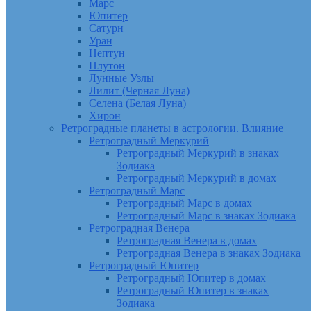
Марс
Юпитер
Сатурн
Уран
Нептун
Плутон
Лунные Узлы
Лилит (Черная Луна)
Селена (Белая Луна)
Хирон
Ретроградные планеты в астрологии. Влияние
Ретроградный Меркурий
Ретроградный Меркурий в знаках
Зодиака
Ретроградный Меркурий в домах
Ретроградный Марс
Ретроградный Марс в домах
Ретроградный Марс в знаках Зодиака
Ретроградная Венера
Ретроградная Венера в домах
Ретроградная Венера в знаках Зодиака
Ретроградный Юпитер
Ретроградный Юпитер в домах
Ретроградный Юпитер в знаках
Зодиака