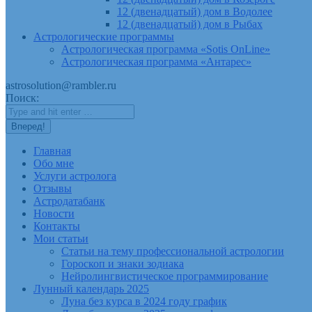
12 (двенадцатый) дом в Водолее
12 (двенадцатый) дом в Рыбах
Астрологические программы
Астрологическая программа «Sotis OnLine»
Астрологическая программа «Антарес»
astrosolution@rambler.ru
Поиск:
Главная
Обо мне
Услуги астролога
Отзывы
Астродатабанк
Новости
Контакты
Мои статьи
Статьи на тему профессиональной астрологии
Гороскоп и знаки зодиака
Нейролингвистическое программирование
Лунный календарь 2025
Луна без курса в 2024 году график