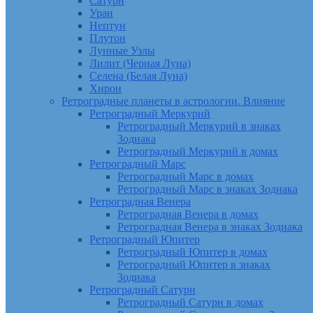
Сатурн
Уран
Нептун
Плутон
Лунные Узлы
Лилит (Черная Луна)
Селена (Белая Луна)
Хирон
Ретроградные планеты в астрологии. Влияние
Ретроградный Меркурий
Ретроградный Меркурий в знаках
Зодиака
Ретроградный Меркурий в домах
Ретроградный Марс
Ретроградный Марс в домах
Ретроградный Марс в знаках Зодиака
Ретроградная Венера
Ретроградная Венера в домах
Ретроградная Венера в знаках Зодиака
Ретроградный Юпитер
Ретроградный Юпитер в домах
Ретроградный Юпитер в знаках
Зодиака
Ретроградный Сатурн
Ретроградный Сатурн в домах