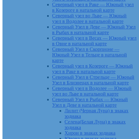
Северный узел в Раке — Южный узел
в Козероге в натальной карте
Северный узел во Льве — Южный
узел в Водолее в натальной карте
Северный Узел в Деве — Южный Узел
в Рыбах в натальной карте
Северный узел в Весах — Южный узел
в Овне в натальной карте
Северный Узел в Скорпионе —
Южный Узел в Тельце в натальной
карте
Северный узел в Козероге — Южный
узел в Раке в натальной карте
Северный Узел в Стрельце — Южный
Узел в Близнецах в натальной карте
Северный узел в Водолее — Южный
узел во Льве в натальной карте
Северный Узел в Рыбах — Южный
Узел в Деве в натальной карте
Лилит (Черная Луна) в знаках
зодиака
Селена(Белая Луна) в знаках
зодиака
Хирон в знаках зодиака
Юнона в знаках зодиака