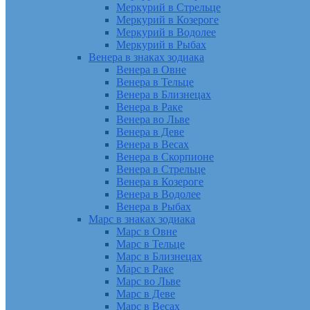
Меркурий в Стрельце
Меркурий в Козероге
Меркурий в Водолее
Меркурий в Рыбах
Венера в знаках зодиака
Венера в Овне
Венера в Тельце
Венера в Близнецах
Венера в Раке
Венера во Льве
Венера в Деве
Венера в Весах
Венера в Скорпионе
Венера в Стрельце
Венера в Козероге
Венера в Водолее
Венера в Рыбах
Марс в знаках зодиака
Марс в Овне
Марс в Тельце
Марс в Близнецах
Марс в Раке
Марс во Льве
Марс в Деве
Марс в Весах