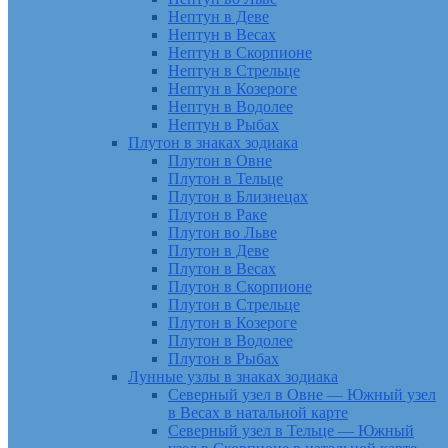
Нептун в Деве
Нептун в Весах
Нептун в Скорпионе
Нептун в Стрельце
Нептун в Козероге
Нептун в Водолее
Нептун в Рыбах
Плутон в знаках зодиака
Плутон в Овне
Плутон в Тельце
Плутон в Близнецах
Плутон в Раке
Плутон во Льве
Плутон в Деве
Плутон в Весах
Плутон в Скорпионе
Плутон в Стрельце
Плутон в Козероге
Плутон в Водолее
Плутон в Рыбах
Лунные узлы в знаках зодиака
Северный узел в Овне — Южный узел
в Весах в натальной карте
Северный узел в Тельце — Южный