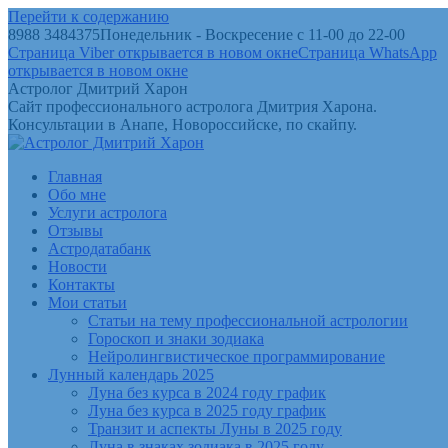
Перейти к содержанию
8988 3484375
Понедельник - Воскресение с 11-00 до 22-00
Страница Viber открывается в новом окне
Страница WhatsApp
открывается в новом окне
Астролог Дмитрий Харон
Сайт профессионального астролога Дмитрия Харона.
Консультации в Анапе, Новороссийске, по скайпу.
Главная
Обо мне
Услуги астролога
Отзывы
Астродатабанк
Новости
Контакты
Мои статьи
Статьи на тему профессиональной астрологии
Гороскоп и знаки зодиака
Нейролингвистическое программирование
Лунный календарь 2025
Луна без курса в 2024 году график
Луна без курса в 2025 году график
Транзит и аспекты Луны в 2025 году
Луна в знаках зодиака в 2025 году