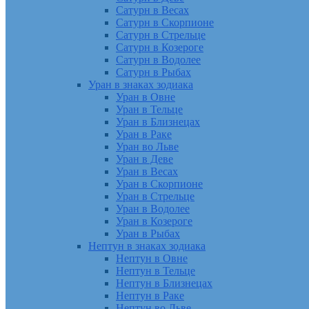
Сатурн в Весах
Сатурн в Скорпионе
Сатурн в Стрельце
Сатурн в Козероге
Сатурн в Водолее
Сатурн в Рыбах
Уран в знаках зодиака
Уран в Овне
Уран в Тельце
Уран в Близнецах
Уран в Раке
Уран во Льве
Уран в Деве
Уран в Весах
Уран в Скорпионе
Уран в Стрельце
Уран в Водолее
Уран в Козероге
Уран в Рыбах
Нептун в знаках зодиака
Нептун в Овне
Нептун в Тельце
Нептун в Близнецах
Нептун в Раке
Нептун во Льве