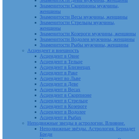
Знаменитости Девы мужчины, женщины
Знаменитости Скорпионы мужчины,
женщины
Знаменитости Весы мужчины, женщины
Знаменитости Стрельцы мужчины,
женщины
Знаменитости Козероги мужчины, женщины
Знаменитости Водолеи мужчины, женщины
Знаменитости Рыбы мужчины, женщины
Асцендент и внешность
Асцендент в Овне
Асцендент в Тельце
Асцендент в Близнецах
Асцендент в Раке
Асцендент во Льве
Асцендент в Деве
Асцендент в Весах
Асцендент в Скорпионе
Асцендент в Стрельце
Асцендент в Козероге
Асцендент в Водолее
Асцендент в Рыбах
Неподвижные звезды в астрологии. Влияние.
Неподвижные звёзды. Астрология. Бернадет
Бреди