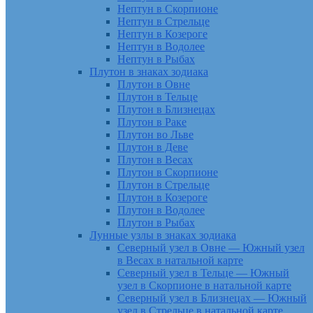
Нептун в Скорпионе
Нептун в Стрельце
Нептун в Козероге
Нептун в Водолее
Нептун в Рыбах
Плутон в знаках зодиака
Плутон в Овне
Плутон в Тельце
Плутон в Близнецах
Плутон в Раке
Плутон во Льве
Плутон в Деве
Плутон в Весах
Плутон в Скорпионе
Плутон в Стрельце
Плутон в Козероге
Плутон в Водолее
Плутон в Рыбах
Лунные узлы в знаках зодиака
Северный узел в Овне — Южный узел
в Весах в натальной карте
Северный узел в Тельце — Южный
узел в Скорпионе в натальной карте
Северный узел в Близнецах — Южный
узел в Стрельце в натальной карте