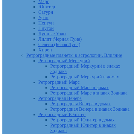
Марс
Юпитер
Сатурн
Уран
Нептун
Плутон
Лунные Узлы
Лилит (Черная Луна)
Селена (Белая Луна)
Хирон
Ретроградные планеты в астрологии. Влияние
Ретроградный Меркурий
Ретроградный Меркурий в знаках
Зодиака
Ретроградный Меркурий в домах
Ретроградный Марс
Ретроградный Марс в домах
Ретроградный Марс в знаках Зодиака
Ретроградная Венера
Ретроградная Венера в домах
Ретроградная Венера в знаках Зодиака
Ретроградный Юпитер
Ретроградный Юпитер в домах
Ретроградный Юпитер в знаках
Зодиака