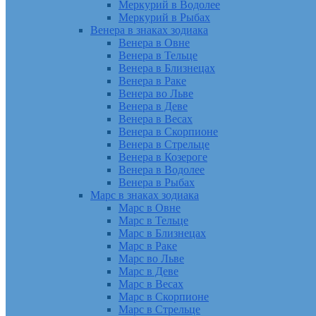
Меркурий в Водолее
Меркурий в Рыбах
Венера в знаках зодиака
Венера в Овне
Венера в Тельце
Венера в Близнецах
Венера в Раке
Венера во Льве
Венера в Деве
Венера в Весах
Венера в Скорпионе
Венера в Стрельце
Венера в Козероге
Венера в Водолее
Венера в Рыбах
Марс в знаках зодиака
Марс в Овне
Марс в Тельце
Марс в Близнецах
Марс в Раке
Марс во Льве
Марс в Деве
Марс в Весах
Марс в Скорпионе
Марс в Стрельце