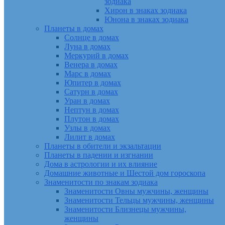
зодиака
Хирон в знаках зодиака
Юнона в знаках зодиака
Планеты в домах
Солнце в домах
Луна в домах
Меркурий в домах
Венера в домах
Марс в домах
Юпитер в домах
Сатурн в домах
Уран в домах
Нептун в домах
Плутон в домах
Узлы в домах
Лилит в домах
Планеты в обители и экзальтации
Планеты в падении и изгнании
Дома в астрологии и их влияние
Домашние животные и Шестой дом гороскопа
Знаменитости по знакам зодиака
Знаменитости Овны мужчины, женщины
Знаменитости Тельцы мужчины, женщины
Знаменитости Близнецы мужчины,
женщины