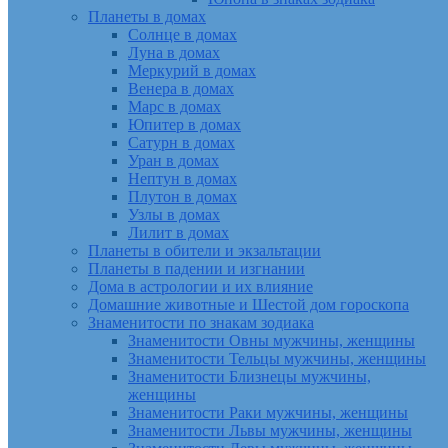
Планеты в домах
Солнце в домах
Луна в домах
Меркурий в домах
Венера в домах
Марс в домах
Юпитер в домах
Сатурн в домах
Уран в домах
Нептун в домах
Плутон в домах
Узлы в домах
Лилит в домах
Планеты в обители и экзальтации
Планеты в падении и изгнании
Дома в астрологии и их влияние
Домашние животные и Шестой дом гороскопа
Знаменитости по знакам зодиака
Знаменитости Овны мужчины, женщины
Знаменитости Тельцы мужчины, женщины
Знаменитости Близнецы мужчины,
женщины
Знаменитости Раки мужчины, женщины
Знаменитости Львы мужчины, женщины