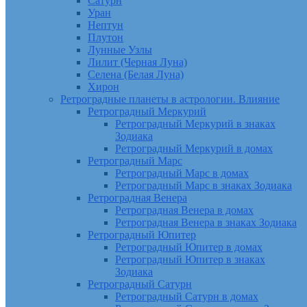
Сатурн
Уран
Нептун
Плутон
Лунные Узлы
Лилит (Черная Луна)
Селена (Белая Луна)
Хирон
Ретроградные планеты в астрологии. Влияние
Ретроградный Меркурий
Ретроградный Меркурий в знаках
Зодиака
Ретроградный Меркурий в домах
Ретроградный Марс
Ретроградный Марс в домах
Ретроградный Марс в знаках Зодиака
Ретроградная Венера
Ретроградная Венера в домах
Ретроградная Венера в знаках Зодиака
Ретроградный Юпитер
Ретроградный Юпитер в домах
Ретроградный Юпитер в знаках
Зодиака
Ретроградный Сатурн
Ретроградный Сатурн в домах