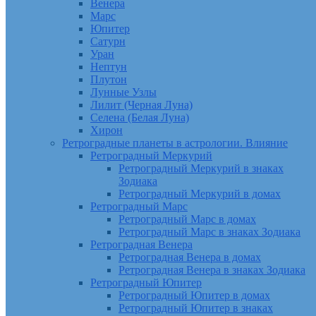
Венера
Марс
Юпитер
Сатурн
Уран
Нептун
Плутон
Лунные Узлы
Лилит (Черная Луна)
Селена (Белая Луна)
Хирон
Ретроградные планеты в астрологии. Влияние
Ретроградный Меркурий
Ретроградный Меркурий в знаках
Зодиака
Ретроградный Меркурий в домах
Ретроградный Марс
Ретроградный Марс в домах
Ретроградный Марс в знаках Зодиака
Ретроградная Венера
Ретроградная Венера в домах
Ретроградная Венера в знаках Зодиака
Ретроградный Юпитер
Ретроградный Юпитер в домах
Ретроградный Юпитер в знаках