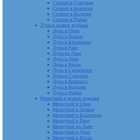
Солнце в Стрельце
Солнце в Козероге
Солнце в Водолее
Солнце в Рыбах
Луна в знаках зодиака
Луна в Овне
Луна в Тельце
Луна в Близнецах
Луна в Раке
Луна во Льве
Луна в Деве
Луна в Весах
Луна в Скорпионе
Луна в Стрельце
Луна в Козероге
Луна в Водолее
Луна в Рыбах
Меркурий в знаках зодиака
Меркурий в Овне
Меркурий в Тельце
Меркурий в Близнецах
Меркурий в Раке
Меркурий во Льве
Меркурий в Деве
Меркурий в Весах