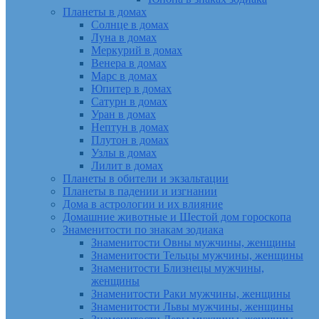
Планеты в домах
Солнце в домах
Луна в домах
Меркурий в домах
Венера в домах
Марс в домах
Юпитер в домах
Сатурн в домах
Уран в домах
Нептун в домах
Плутон в домах
Узлы в домах
Лилит в домах
Планеты в обители и экзальтации
Планеты в падении и изгнании
Дома в астрологии и их влияние
Домашние животные и Шестой дом гороскопа
Знаменитости по знакам зодиака
Знаменитости Овны мужчины, женщины
Знаменитости Тельцы мужчины, женщины
Знаменитости Близнецы мужчины,
женщины
Знаменитости Раки мужчины, женщины
Знаменитости Львы мужчины, женщины