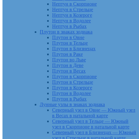
Нептун в Скорпионе
Нептун в Стрельце
Нептун в Козероге
Нептун в Водолее
Нептун в Рыбах
Плутон в знаках зодиака
Плутон в Овне
Плутон в Тельце
Плутон в Близнецах
Плутон в Раке
Плутон во Льве
Плутон в Деве
Плутон в Весах
Плутон в Скорпионе
Плутон в Стрельце
Плутон в Козероге
Плутон в Водолее
Плутон в Рыбах
Лунные узлы в знаках зодиака
Северный узел в Овне — Южный узел
в Весах в натальной карте
Северный узел в Тельце — Южный
узел в Скорпионе в натальной карте
Северный узел в Близнецах — Южный
узел в Стрельце в натальной карте