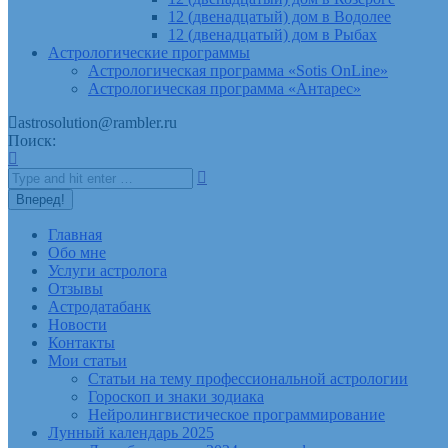
12 (двенадцатый) дом в Водолее
12 (двенадцатый) дом в Рыбах
Астрологические программы
Астрологическая программа «Sotis OnLine»
Астрологическая программа «Антарес»
astrosolution@rambler.ru
Поиск:
Главная
Обо мне
Услуги астролога
Отзывы
Астродатабанк
Новости
Контакты
Мои статьи
Статьи на тему профессиональной астрологии
Гороскоп и знаки зодиака
Нейролингвистическое программирование
Лунный календарь 2025