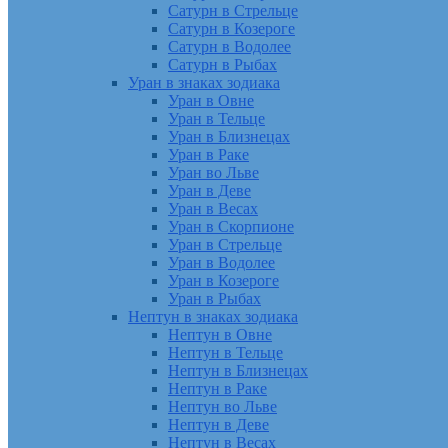
Сатурн в Стрельце
Сатурн в Козероге
Сатурн в Водолее
Сатурн в Рыбах
Уран в знаках зодиака
Уран в Овне
Уран в Тельце
Уран в Близнецах
Уран в Раке
Уран во Льве
Уран в Деве
Уран в Весах
Уран в Скорпионе
Уран в Стрельце
Уран в Водолее
Уран в Козероге
Уран в Рыбах
Нептун в знаках зодиака
Нептун в Овне
Нептун в Тельце
Нептун в Близнецах
Нептун в Раке
Нептун во Льве
Нептун в Деве
Нептун в Весах