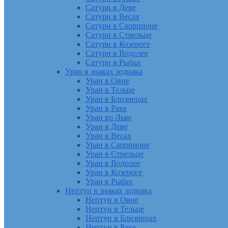
Сатурн в Деве
Сатурн в Весах
Сатурн в Скорпионе
Сатурн в Стрельце
Сатурн в Козероге
Сатурн в Водолее
Сатурн в Рыбах
Уран в знаках зодиака
Уран в Овне
Уран в Тельце
Уран в Близнецах
Уран в Раке
Уран во Льве
Уран в Деве
Уран в Весах
Уран в Скорпионе
Уран в Стрельце
Уран в Водолее
Уран в Козероге
Уран в Рыбах
Нептун в знаках зодиака
Нептун в Овне
Нептун в Тельце
Нептун в Близнецах
Нептун в Раке