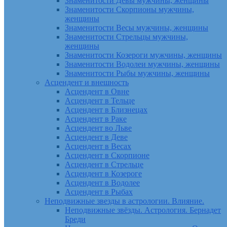
Знаменитости Девы мужчины, женщины
Знаменитости Скорпионы мужчины,
женщины
Знаменитости Весы мужчины, женщины
Знаменитости Стрельцы мужчины,
женщины
Знаменитости Козероги мужчины, женщины
Знаменитости Водолеи мужчины, женщины
Знаменитости Рыбы мужчины, женщины
Асцендент и внешность
Асцендент в Овне
Асцендент в Тельце
Асцендент в Близнецах
Асцендент в Раке
Асцендент во Льве
Асцендент в Деве
Асцендент в Весах
Асцендент в Скорпионе
Асцендент в Стрельце
Асцендент в Козероге
Асцендент в Водолее
Асцендент в Рыбах
Неподвижные звезды в астрологии. Влияние.
Неподвижные звёзды. Астрология. Бернадет
Бреди