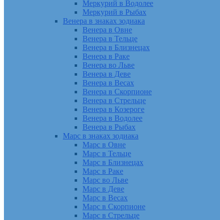
Меркурий в Водолее
Меркурий в Рыбах
Венера в знаках зодиака
Венера в Овне
Венера в Тельце
Венера в Близнецах
Венера в Раке
Венера во Льве
Венера в Деве
Венера в Весах
Венера в Скорпионе
Венера в Стрельце
Венера в Козероге
Венера в Водолее
Венера в Рыбах
Марс в знаках зодиака
Марс в Овне
Марс в Тельце
Марс в Близнецах
Марс в Раке
Марс во Льве
Марс в Деве
Марс в Весах
Марс в Скорпионе
Марс в Стрельце