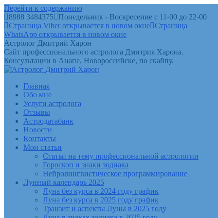
Перейти к содержанию
8988 3484375
Понедельник - Воскресение с 11-00 до 22-00
Страница Viber открывается в новом окне
Страница
WhatsApp открывается в новом окне
Астролог Дмитрий Харон
Сайт профессионального астролога Дмитрия Харона.
Консультации в Анапе, Новороссийске, по скайпу.
Главная
Обо мне
Услуги астролога
Отзывы
Астродатабанк
Новости
Контакты
Мои статьи
Статьи на тему профессиональной астрологии
Гороскоп и знаки зодиака
Нейролингвистическое программирование
Лунный календарь 2025
Луна без курса в 2024 году график
Луна без курса в 2025 году график
Транзит и аспекты Луны в 2025 году
Луна в знаках зодиака в 2025 году