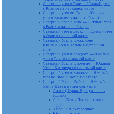
Северный узел в Раке — Южный узел
в Козероге в натальной карте
Северный узел во Льве — Южный
узел в Водолее в натальной карте
Северный Узел в Деве — Южный Узел
в Рыбах в натальной карте
Северный узел в Весах — Южный узел
в Овне в натальной карте
Северный Узел в Скорпионе —
Южный Узел в Тельце в натальной
карте
Северный узел в Козероге — Южный
узел в Раке в натальной карте
Северный Узел в Стрельце — Южный
Узел в Близнецах в натальной карте
Северный узел в Водолее — Южный
узел во Льве в натальной карте
Северный Узел в Рыбах — Южный
Узел в Деве в натальной карте
Лилит (Черная Луна) в знаках
зодиака
Селена(Белая Луна) в знаках
зодиака
Хирон в знаках зодиака
Юнона в знаках зодиака