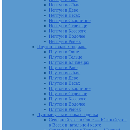
Нептун во Льве
Нептун в Деве
Нептун в Весах
Нептун в Скорпионе
Нептун в Стрельце
Нептун в Козероге
Нептун в Водолее
Нептун в Рыбах
Плутон в знаках зодиака
Плутон в Овне
Плутон в Тельце
Плутон в Близнецах
Плутон в Раке
Плутон во Льве
Плутон в Деве
Плутон в Весах
Плутон в Скорпионе
Плутон в Стрельце
Плутон в Козероге
Плутон в Водолее
Плутон в Рыбах
Лунные узлы в знаках зодиака
Северный узел в Овне — Южный узел
в Весах в натальной карте