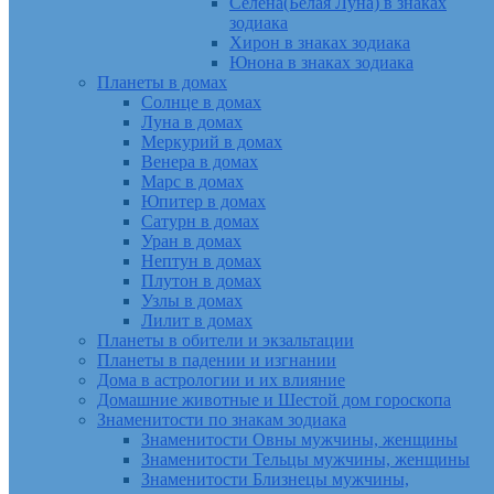
Селена(Белая Луна) в знаках
зодиака
Хирон в знаках зодиака
Юнона в знаках зодиака
Планеты в домах
Солнце в домах
Луна в домах
Меркурий в домах
Венера в домах
Марс в домах
Юпитер в домах
Сатурн в домах
Уран в домах
Нептун в домах
Плутон в домах
Узлы в домах
Лилит в домах
Планеты в обители и экзальтации
Планеты в падении и изгнании
Дома в астрологии и их влияние
Домашние животные и Шестой дом гороскопа
Знаменитости по знакам зодиака
Знаменитости Овны мужчины, женщины
Знаменитости Тельцы мужчины, женщины
Знаменитости Близнецы мужчины,