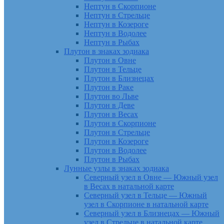
Нептун в Скорпионе
Нептун в Стрельце
Нептун в Козероге
Нептун в Водолее
Нептун в Рыбах
Плутон в знаках зодиака
Плутон в Овне
Плутон в Тельце
Плутон в Близнецах
Плутон в Раке
Плутон во Льве
Плутон в Деве
Плутон в Весах
Плутон в Скорпионе
Плутон в Стрельце
Плутон в Козероге
Плутон в Водолее
Плутон в Рыбах
Лунные узлы в знаках зодиака
Северный узел в Овне — Южный узел
в Весах в натальной карте
Северный узел в Тельце — Южный
узел в Скорпионе в натальной карте
Северный узел в Близнецах — Южный
узел в Стрельце в натальной карте