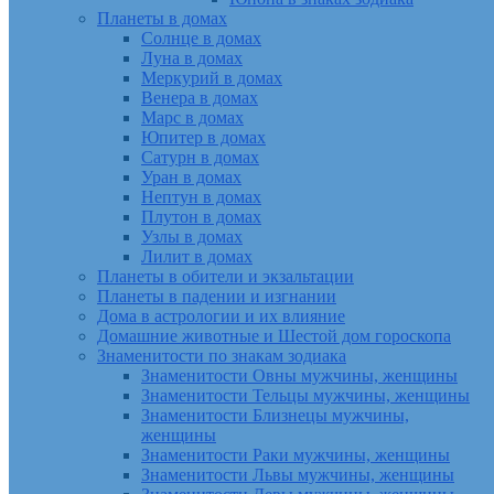
Планеты в домах
Солнце в домах
Луна в домах
Меркурий в домах
Венера в домах
Марс в домах
Юпитер в домах
Сатурн в домах
Уран в домах
Нептун в домах
Плутон в домах
Узлы в домах
Лилит в домах
Планеты в обители и экзальтации
Планеты в падении и изгнании
Дома в астрологии и их влияние
Домашние животные и Шестой дом гороскопа
Знаменитости по знакам зодиака
Знаменитости Овны мужчины, женщины
Знаменитости Тельцы мужчины, женщины
Знаменитости Близнецы мужчины,
женщины
Знаменитости Раки мужчины, женщины
Знаменитости Львы мужчины, женщины