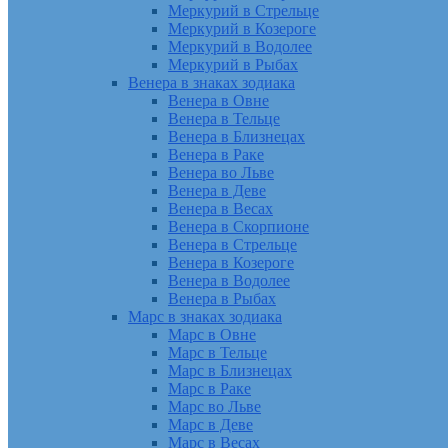
Меркурий в Стрельце
Меркурий в Козероге
Меркурий в Водолее
Меркурий в Рыбах
Венера в знаках зодиака
Венера в Овне
Венера в Тельце
Венера в Близнецах
Венера в Раке
Венера во Льве
Венера в Деве
Венера в Весах
Венера в Скорпионе
Венера в Стрельце
Венера в Козероге
Венера в Водолее
Венера в Рыбах
Марс в знаках зодиака
Марс в Овне
Марс в Тельце
Марс в Близнецах
Марс в Раке
Марс во Льве
Марс в Деве
Марс в Весах