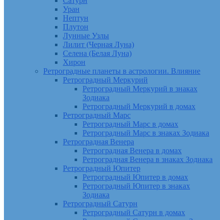
Сатурн
Уран
Нептун
Плутон
Лунные Узлы
Лилит (Черная Луна)
Селена (Белая Луна)
Хирон
Ретроградные планеты в астрологии. Влияние
Ретроградный Меркурий
Ретроградный Меркурий в знаках
Зодиака
Ретроградный Меркурий в домах
Ретроградный Марс
Ретроградный Марс в домах
Ретроградный Марс в знаках Зодиака
Ретроградная Венера
Ретроградная Венера в домах
Ретроградная Венера в знаках Зодиака
Ретроградный Юпитер
Ретроградный Юпитер в домах
Ретроградный Юпитер в знаках
Зодиака
Ретроградный Сатурн
Ретроградный Сатурн в домах