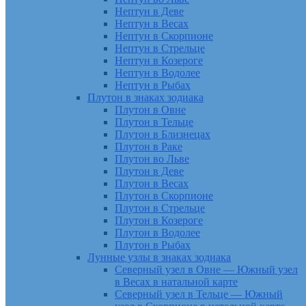
Нептун в Деве
Нептун в Весах
Нептун в Скорпионе
Нептун в Стрельце
Нептун в Козероге
Нептун в Водолее
Нептун в Рыбах
Плутон в знаках зодиака
Плутон в Овне
Плутон в Тельце
Плутон в Близнецах
Плутон в Раке
Плутон во Льве
Плутон в Деве
Плутон в Весах
Плутон в Скорпионе
Плутон в Стрельце
Плутон в Козероге
Плутон в Водолее
Плутон в Рыбах
Лунные узлы в знаках зодиака
Северный узел в Овне — Южный узел
в Весах в натальной карте
Северный узел в Тельце — Южный