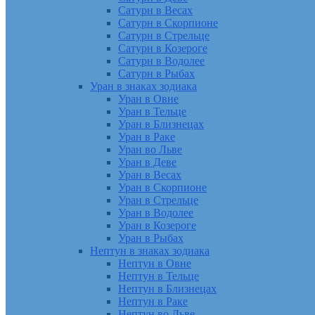
Сатурн в Весах
Сатурн в Скорпионе
Сатурн в Стрельце
Сатурн в Козероге
Сатурн в Водолее
Сатурн в Рыбах
Уран в знаках зодиака
Уран в Овне
Уран в Тельце
Уран в Близнецах
Уран в Раке
Уран во Льве
Уран в Деве
Уран в Весах
Уран в Скорпионе
Уран в Стрельце
Уран в Водолее
Уран в Козероге
Уран в Рыбах
Нептун в знаках зодиака
Нептун в Овне
Нептун в Тельце
Нептун в Близнецах
Нептун в Раке
Нептун во Льве