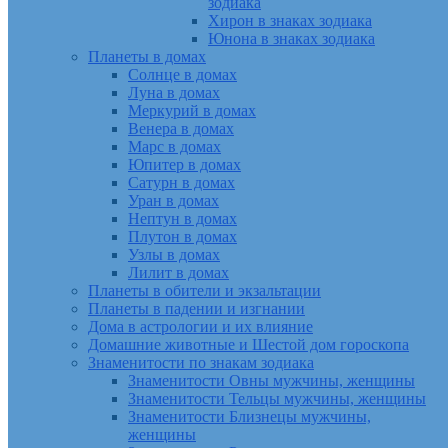
зодиака
Хирон в знаках зодиака
Юнона в знаках зодиака
Планеты в домах
Солнце в домах
Луна в домах
Меркурий в домах
Венера в домах
Марс в домах
Юпитер в домах
Сатурн в домах
Уран в домах
Нептун в домах
Плутон в домах
Узлы в домах
Лилит в домах
Планеты в обители и экзальтации
Планеты в падении и изгнании
Дома в астрологии и их влияние
Домашние животные и Шестой дом гороскопа
Знаменитости по знакам зодиака
Знаменитости Овны мужчины, женщины
Знаменитости Тельцы мужчины, женщины
Знаменитости Близнецы мужчины,
женщины