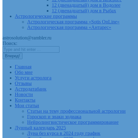
12 (двенадцатый) дом в Водолее
12 (двенадцатый) дом в Рыбах
Астрологические программы
Астрологическая программа «Sotis OnLine»
Астрологическая программа «Антарес»
astrosolution@rambler.ru
Поиск:
Главная
Обо мне
Услуги астролога
Отзывы
Астродатабанк
Новости
Контакты
Мои статьи
Статьи на тему профессиональной астрологии
Гороскоп и знаки зодиака
Нейролингвистическое программирование
Лунный календарь 2025
Луна без курса в 2024 году график