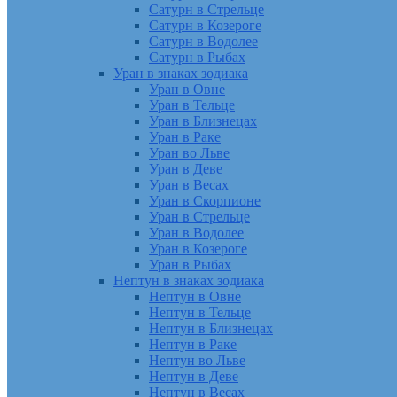
Сатурн в Стрельце
Сатурн в Козероге
Сатурн в Водолее
Сатурн в Рыбах
Уран в знаках зодиака
Уран в Овне
Уран в Тельце
Уран в Близнецах
Уран в Раке
Уран во Льве
Уран в Деве
Уран в Весах
Уран в Скорпионе
Уран в Стрельце
Уран в Водолее
Уран в Козероге
Уран в Рыбах
Нептун в знаках зодиака
Нептун в Овне
Нептун в Тельце
Нептун в Близнецах
Нептун в Раке
Нептун во Льве
Нептун в Деве
Нептун в Весах