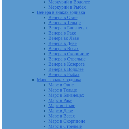
Меркурий в Водолее
Меркурий в Рыбах
Венера в знаках зодиака
Венера в Овне
Венера в Тельце
Венера в Близнецах
Венера в Раке
Венера во Льве
Венера в Деве
Венера в Весах
Венера в Скорпионе
Венера в Стрельце
Венера в Козероге
Венера в Водолее
Венера в Рыбах
Марс в знаках зодиака
Марс в Овне
Марс в Тельце
Марс в Близнецах
Марс в Раке
Марс во Льве
Марс в Деве
Марс в Весах
Марс в Скорпионе
Марс в Стрельце