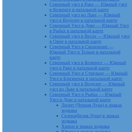
Северный узел в Раке — Южный узел
в Козероге в натальной карте
Северный узел во Льве — Южный
узел в Водолее в натальной карте
Северный Узел в Деве — Южный Узел
в Рыбах в натальной карте
Северный узел в Весах — Южный узел
в Овне в натальной карте
Северный Узел в Скорпионе —
Южный Узел в Тельце в натальной
карте
Северный узел в Козероге — Южный
узел в Раке в натальной карте
Северный Узел в Стрельце — Южный
Узел в Близнецах в натальной карте
Северный узел в Водолее — Южный
узел во Льве в натальной карте
Северный Узел в Рыбах — Южный
Узел в Деве в натальной карте
Лилит (Черная Луна) в знаках
зодиака
Селена(Белая Луна) в знаках
зодиака
Хирон в знаках зодиака
Юнона в знаках зодиака