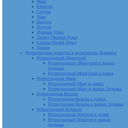
Марс
Юпитер
Сатурн
Уран
Нептун
Плутон
Лунные Узлы
Лилит (Черная Луна)
Селена (Белая Луна)
Хирон
Ретроградные планеты в астрологии. Влияние
Ретроградный Меркурий
Ретроградный Меркурий в знаках
Зодиака
Ретроградный Меркурий в домах
Ретроградный Марс
Ретроградный Марс в домах
Ретроградный Марс в знаках Зодиака
Ретроградная Венера
Ретроградная Венера в домах
Ретроградная Венера в знаках Зодиака
Ретроградный Юпитер
Ретроградный Юпитер в домах
Ретроградный Юпитер в знаках
Зодиака