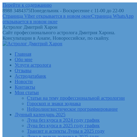
Перейти к содержанию
8988 3484375
Понедельник - Воскресение с 11-00 до 22-00
Страница Viber открывается в новом окне
Страница WhatsApp
открывается в новом окне
Астролог Дмитрий Харон
Сайт профессионального астролога Дмитрия Харона.
Консультации в Анапе, Новороссийске, по скайпу.
Главная
Обо мне
Услуги астролога
Отзывы
Астродатабанк
Новости
Контакты
Мои статьи
Статьи на тему профессиональной астрологии
Гороскоп и знаки зодиака
Нейролингвистическое программирование
Лунный календарь 2025
Луна без курса в 2024 году график
Луна без курса в 2025 году график
Транзит и аспекты Луны в 2025 году
Луна в знаках зодиака в 2025 году