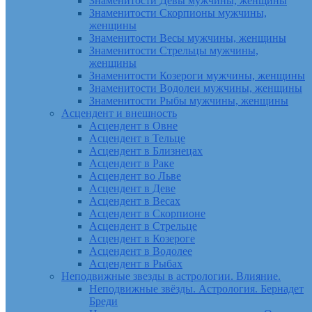
Знаменитости Девы мужчины, женщины
Знаменитости Скорпионы мужчины,
женщины
Знаменитости Весы мужчины, женщины
Знаменитости Стрельцы мужчины,
женщины
Знаменитости Козероги мужчины, женщины
Знаменитости Водолеи мужчины, женщины
Знаменитости Рыбы мужчины, женщины
Асцендент и внешность
Асцендент в Овне
Асцендент в Тельце
Асцендент в Близнецах
Асцендент в Раке
Асцендент во Льве
Асцендент в Деве
Асцендент в Весах
Асцендент в Скорпионе
Асцендент в Стрельце
Асцендент в Козероге
Асцендент в Водолее
Асцендент в Рыбах
Неподвижные звезды в астрологии. Влияние.
Неподвижные звёзды. Астрология. Бернадет
Бреди