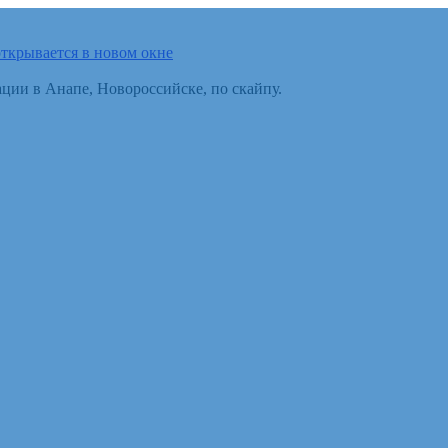
ткрывается в новом окне
ции в Анапе, Новороссийске, по скайпу.