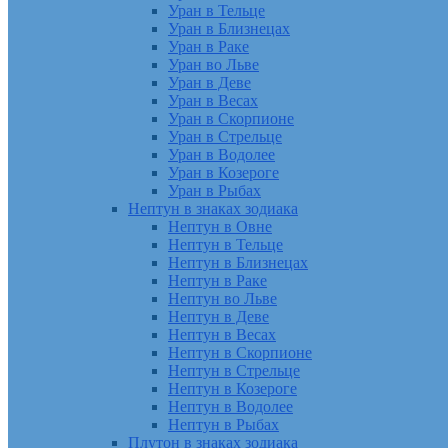
Уран в Тельце
Уран в Близнецах
Уран в Раке
Уран во Льве
Уран в Деве
Уран в Весах
Уран в Скорпионе
Уран в Стрельце
Уран в Водолее
Уран в Козероге
Уран в Рыбах
Нептун в знаках зодиака
Нептун в Овне
Нептун в Тельце
Нептун в Близнецах
Нептун в Раке
Нептун во Льве
Нептун в Деве
Нептун в Весах
Нептун в Скорпионе
Нептун в Стрельце
Нептун в Козероге
Нептун в Водолее
Нептун в Рыбах
Плутон в знаках зодиака