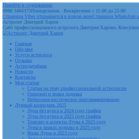
Перейти к содержанию
8988 3484375
Понедельник - Воскресение с 11-00 до 22-00
Страница Viber открывается в новом окне
Страница WhatsApp о
Астролог Дмитрий Харон
Сайт профессионального астролога Дмитрия Харона. Консульта
Главная
Обо мне
Услуги астролога
Отзывы
Астродатабанк
Новости
Контакты
Мои статьи
Статьи на тему профессиональной астрологии
Гороскоп и знаки зодиака
Нейролингвистическое программирование
Лунный календарь 2025
Луна без курса в 2024 году график
Луна без курса в 2025 году график
Транзит и аспекты Луны в 2025 году
Луна в знаках зодиака в 2025 году
Фазы Луны в 2023 году
Луна и косметические процедуры