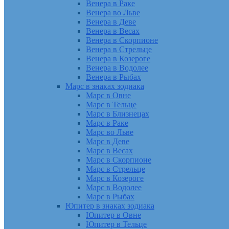
Венера в Раке
Венера во Льве
Венера в Деве
Венера в Весах
Венера в Скорпионе
Венера в Стрельце
Венера в Козероге
Венера в Водолее
Венера в Рыбах
Марс в знаках зодиака
Марс в Овне
Марс в Тельце
Марс в Близнецах
Марс в Раке
Марс во Льве
Марс в Деве
Марс в Весах
Марс в Скорпионе
Марс в Стрельце
Марс в Козероге
Марс в Водолее
Марс в Рыбах
Юпитер в знаках зодиака
Юпитер в Овне
Юпитер в Тельце