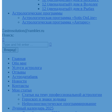
12 (двенадцатый) дом в Водолее
12 (двенадцатый) дом в Рыбах
Астрологические программы
Астрологическая программа «Sotis OnLine»
Астрологическая программа «Антарес»
astrosolution@rambler.ru
Поиск:
Главная
Обо мне
Услуги астролога
Отзывы
Астродатабанк
Новости
Контакты
Мои статьи
Статьи на тему профессиональной астрологии
Гороскоп и знаки зодиака
Нейролингвистическое программирование
Лунный календарь 2025