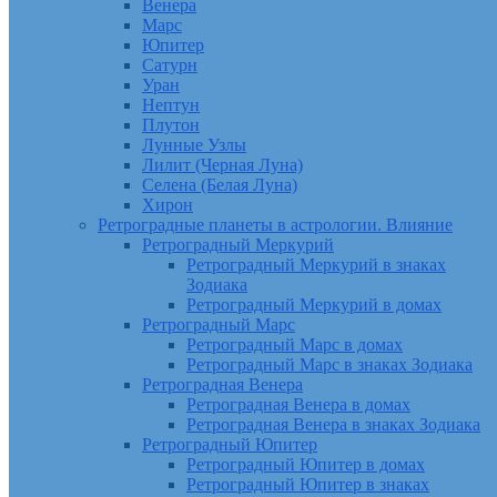
Венера
Марс
Юпитер
Сатурн
Уран
Нептун
Плутон
Лунные Узлы
Лилит (Черная Луна)
Селена (Белая Луна)
Хирон
Ретроградные планеты в астрологии. Влияние
Ретроградный Меркурий
Ретроградный Меркурий в знаках
Зодиака
Ретроградный Меркурий в домах
Ретроградный Марс
Ретроградный Марс в домах
Ретроградный Марс в знаках Зодиака
Ретроградная Венера
Ретроградная Венера в домах
Ретроградная Венера в знаках Зодиака
Ретроградный Юпитер
Ретроградный Юпитер в домах
Ретроградный Юпитер в знаках