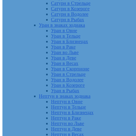
Сатурн в Стрельце
Сатурн в Козероге
Сатурн в Водолее
Сатурн в Рыбах
Уран в знаках зодиака
Уран в Овне
Уран в Тельце
Уран в Близнецах
Уран в Раке
Уран во Льве
Уран в Деве
Уран в Весах
Уран в Скорпионе
Уран в Стрельце
Уран в Водолее
Уран в Козероге
Уран в Рыбах
Нептун в знаках зодиака
Нептун в Овне
Нептун в Тельце
Нептун в Близнецах
Нептун в Раке
Нептун во Льве
Нептун в Деве
Нептун в Весах