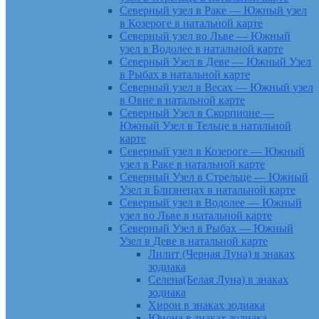
Северный узел в Раке — Южный узел
в Козероге в натальной карте
Северный узел во Льве — Южный
узел в Водолее в натальной карте
Северный Узел в Деве — Южный Узел
в Рыбах в натальной карте
Северный узел в Весах — Южный узел
в Овне в натальной карте
Северный Узел в Скорпионе —
Южный Узел в Тельце в натальной
карте
Северный узел в Козероге — Южный
узел в Раке в натальной карте
Северный Узел в Стрельце — Южный
Узел в Близнецах в натальной карте
Северный узел в Водолее — Южный
узел во Льве в натальной карте
Северный Узел в Рыбах — Южный
Узел в Деве в натальной карте
Лилит (Черная Луна) в знаках
зодиака
Селена(Белая Луна) в знаках
зодиака
Хирон в знаках зодиака
Юнона в знаках зодиака