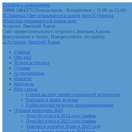
Перейти к содержанию
8988 3484375
Понедельник - Воскресение с 11-00 до 22-00
Страница Viber открывается в новом окне
Страница
WhatsApp открывается в новом окне
Астролог Дмитрий Харон
Сайт профессионального астролога Дмитрия Харона.
Консультации в Анапе, Новороссийске, по скайпу.
Главная
Обо мне
Услуги астролога
Отзывы
Астродатабанк
Новости
Контакты
Мои статьи
Статьи на тему профессиональной астрологии
Гороскоп и знаки зодиака
Нейролингвистическое программирование
Лунный календарь 2025
Луна без курса в 2024 году график
Луна без курса в 2025 году график
Транзит и аспекты Луны в 2025 году
Луна в знаках зодиака в 2025 году