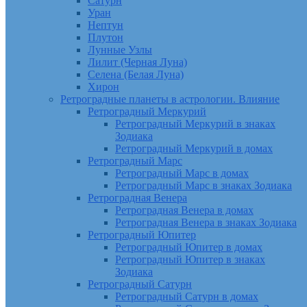
Сатурн
Уран
Нептун
Плутон
Лунные Узлы
Лилит (Черная Луна)
Селена (Белая Луна)
Хирон
Ретроградные планеты в астрологии. Влияние
Ретроградный Меркурий
Ретроградный Меркурий в знаках
Зодиака
Ретроградный Меркурий в домах
Ретроградный Марс
Ретроградный Марс в домах
Ретроградный Марс в знаках Зодиака
Ретроградная Венера
Ретроградная Венера в домах
Ретроградная Венера в знаках Зодиака
Ретроградный Юпитер
Ретроградный Юпитер в домах
Ретроградный Юпитер в знаках
Зодиака
Ретроградный Сатурн
Ретроградный Сатурн в домах