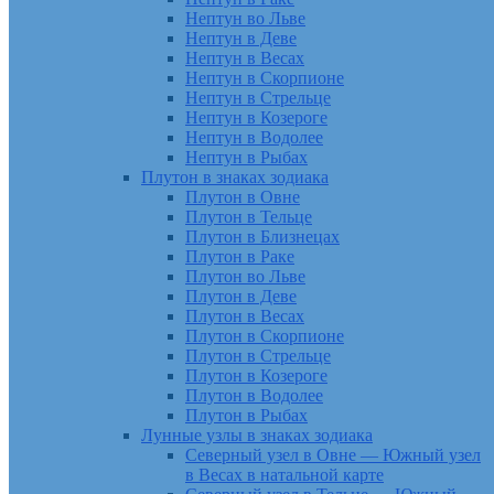
Нептун во Льве
Нептун в Деве
Нептун в Весах
Нептун в Скорпионе
Нептун в Стрельце
Нептун в Козероге
Нептун в Водолее
Нептун в Рыбах
Плутон в знаках зодиака
Плутон в Овне
Плутон в Тельце
Плутон в Близнецах
Плутон в Раке
Плутон во Льве
Плутон в Деве
Плутон в Весах
Плутон в Скорпионе
Плутон в Стрельце
Плутон в Козероге
Плутон в Водолее
Плутон в Рыбах
Лунные узлы в знаках зодиака
Северный узел в Овне — Южный узел
в Весах в натальной карте