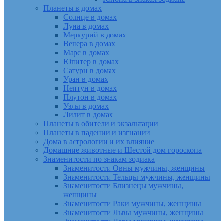
Планеты в домах
Солнце в домах
Луна в домах
Меркурий в домах
Венера в домах
Марс в домах
Юпитер в домах
Сатурн в домах
Уран в домах
Нептун в домах
Плутон в домах
Узлы в домах
Лилит в домах
Планеты в обители и экзальтации
Планеты в падении и изгнании
Дома в астрологии и их влияние
Домашние животные и Шестой дом гороскопа
Знаменитости по знакам зодиака
Знаменитости Овны мужчины, женщины
Знаменитости Тельцы мужчины, женщины
Знаменитости Близнецы мужчины,
женщины
Знаменитости Раки мужчины, женщины
Знаменитости Львы мужчины, женщины