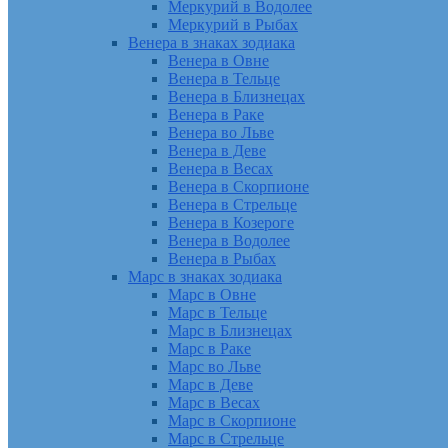
Меркурий в Водолее
Меркурий в Рыбах
Венера в знаках зодиака
Венера в Овне
Венера в Тельце
Венера в Близнецах
Венера в Раке
Венера во Льве
Венера в Деве
Венера в Весах
Венера в Скорпионе
Венера в Стрельце
Венера в Козероге
Венера в Водолее
Венера в Рыбах
Марс в знаках зодиака
Марс в Овне
Марс в Тельце
Марс в Близнецах
Марс в Раке
Марс во Льве
Марс в Деве
Марс в Весах
Марс в Скорпионе
Марс в Стрельце