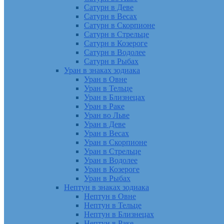
Сатурн в Деве
Сатурн в Весах
Сатурн в Скорпионе
Сатурн в Стрельце
Сатурн в Козероге
Сатурн в Водолее
Сатурн в Рыбах
Уран в знаках зодиака
Уран в Овне
Уран в Тельце
Уран в Близнецах
Уран в Раке
Уран во Льве
Уран в Деве
Уран в Весах
Уран в Скорпионе
Уран в Стрельце
Уран в Водолее
Уран в Козероге
Уран в Рыбах
Нептун в знаках зодиака
Нептун в Овне
Нептун в Тельце
Нептун в Близнецах
Нептун в Раке