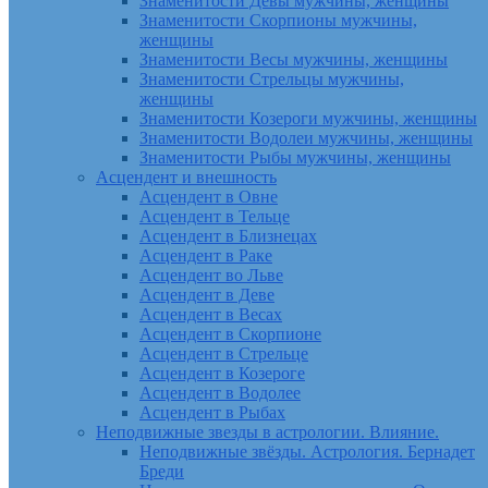
Знаменитости Девы мужчины, женщины
Знаменитости Скорпионы мужчины,
женщины
Знаменитости Весы мужчины, женщины
Знаменитости Стрельцы мужчины,
женщины
Знаменитости Козероги мужчины, женщины
Знаменитости Водолеи мужчины, женщины
Знаменитости Рыбы мужчины, женщины
Асцендент и внешность
Асцендент в Овне
Асцендент в Тельце
Асцендент в Близнецах
Асцендент в Раке
Асцендент во Льве
Асцендент в Деве
Асцендент в Весах
Асцендент в Скорпионе
Асцендент в Стрельце
Асцендент в Козероге
Асцендент в Водолее
Асцендент в Рыбах
Неподвижные звезды в астрологии. Влияние.
Неподвижные звёзды. Астрология. Бернадет
Бреди