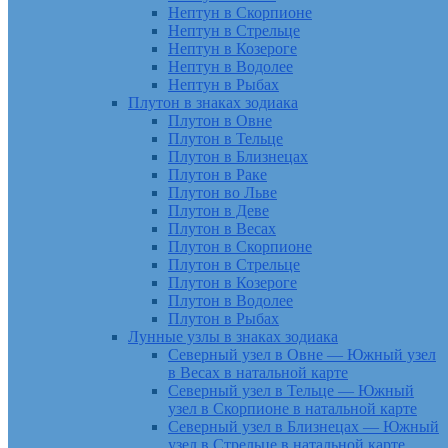
Нептун в Скорпионе
Нептун в Стрельце
Нептун в Козероге
Нептун в Водолее
Нептун в Рыбах
Плутон в знаках зодиака
Плутон в Овне
Плутон в Тельце
Плутон в Близнецах
Плутон в Раке
Плутон во Льве
Плутон в Деве
Плутон в Весах
Плутон в Скорпионе
Плутон в Стрельце
Плутон в Козероге
Плутон в Водолее
Плутон в Рыбах
Лунные узлы в знаках зодиака
Северный узел в Овне — Южный узел
в Весах в натальной карте
Северный узел в Тельце — Южный
узел в Скорпионе в натальной карте
Северный узел в Близнецах — Южный
узел в Стрельце в натальной карте