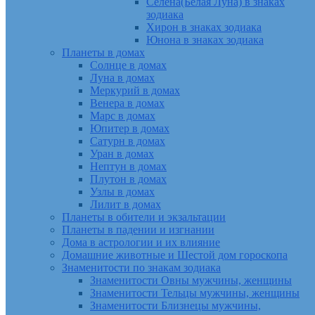
Селена(Белая Луна) в знаках
зодиака
Хирон в знаках зодиака
Юнона в знаках зодиака
Планеты в домах
Солнце в домах
Луна в домах
Меркурий в домах
Венера в домах
Марс в домах
Юпитер в домах
Сатурн в домах
Уран в домах
Нептун в домах
Плутон в домах
Узлы в домах
Лилит в домах
Планеты в обители и экзальтации
Планеты в падении и изгнании
Дома в астрологии и их влияние
Домашние животные и Шестой дом гороскопа
Знаменитости по знакам зодиака
Знаменитости Овны мужчины, женщины
Знаменитости Тельцы мужчины, женщины
Знаменитости Близнецы мужчины,