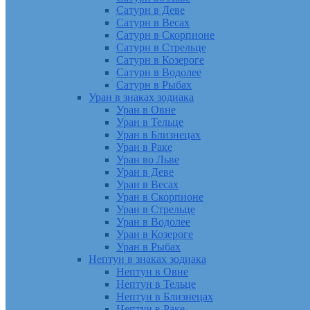
Сатурн в Деве
Сатурн в Весах
Сатурн в Скорпионе
Сатурн в Стрельце
Сатурн в Козероге
Сатурн в Водолее
Сатурн в Рыбах
Уран в знаках зодиака
Уран в Овне
Уран в Тельце
Уран в Близнецах
Уран в Раке
Уран во Льве
Уран в Деве
Уран в Весах
Уран в Скорпионе
Уран в Стрельце
Уран в Водолее
Уран в Козероге
Уран в Рыбах
Нептун в знаках зодиака
Нептун в Овне
Нептун в Тельце
Нептун в Близнецах
Нептун в Раке