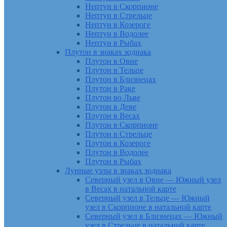
Нептун в Скорпионе
Нептун в Стрельце
Нептун в Козероге
Нептун в Водолее
Нептун в Рыбах
Плутон в знаках зодиака
Плутон в Овне
Плутон в Тельце
Плутон в Близнецах
Плутон в Раке
Плутон во Льве
Плутон в Деве
Плутон в Весах
Плутон в Скорпионе
Плутон в Стрельце
Плутон в Козероге
Плутон в Водолее
Плутон в Рыбах
Лунные узлы в знаках зодиака
Северный узел в Овне — Южный узел
в Весах в натальной карте
Северный узел в Тельце — Южный
узел в Скорпионе в натальной карте
Северный узел в Близнецах — Южный
узел в Стрельце в натальной карте