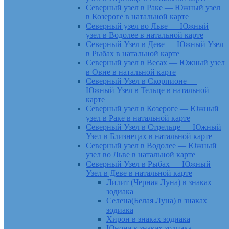
Северный узел в Раке — Южный узел
в Козероге в натальной карте
Северный узел во Льве — Южный
узел в Водолее в натальной карте
Северный Узел в Деве — Южный Узел
в Рыбах в натальной карте
Северный узел в Весах — Южный узел
в Овне в натальной карте
Северный Узел в Скорпионе —
Южный Узел в Тельце в натальной
карте
Северный узел в Козероге — Южный
узел в Раке в натальной карте
Северный Узел в Стрельце — Южный
Узел в Близнецах в натальной карте
Северный узел в Водолее — Южный
узел во Льве в натальной карте
Северный Узел в Рыбах — Южный
Узел в Деве в натальной карте
Лилит (Черная Луна) в знаках
зодиака
Селена(Белая Луна) в знаках
зодиака
Хирон в знаках зодиака
Юнона в знаках зодиака