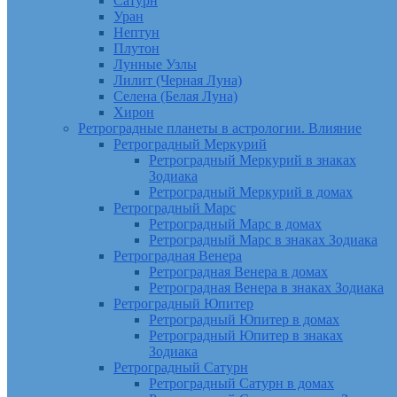
Сатурн
Уран
Нептун
Плутон
Лунные Узлы
Лилит (Черная Луна)
Селена (Белая Луна)
Хирон
Ретроградные планеты в астрологии. Влияние
Ретроградный Меркурий
Ретроградный Меркурий в знаках
Зодиака
Ретроградный Меркурий в домах
Ретроградный Марс
Ретроградный Марс в домах
Ретроградный Марс в знаках Зодиака
Ретроградная Венера
Ретроградная Венера в домах
Ретроградная Венера в знаках Зодиака
Ретроградный Юпитер
Ретроградный Юпитер в домах
Ретроградный Юпитер в знаках
Зодиака
Ретроградный Сатурн
Ретроградный Сатурн в домах