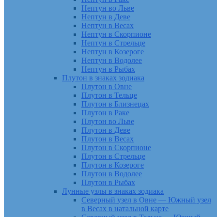
Нептун во Льве
Нептун в Деве
Нептун в Весах
Нептун в Скорпионе
Нептун в Стрельце
Нептун в Козероге
Нептун в Водолее
Нептун в Рыбах
Плутон в знаках зодиака
Плутон в Овне
Плутон в Тельце
Плутон в Близнецах
Плутон в Раке
Плутон во Льве
Плутон в Деве
Плутон в Весах
Плутон в Скорпионе
Плутон в Стрельце
Плутон в Козероге
Плутон в Водолее
Плутон в Рыбах
Лунные узлы в знаках зодиака
Северный узел в Овне — Южный узел
в Весах в натальной карте