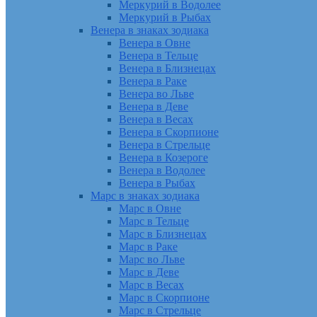
Меркурий в Водолее
Меркурий в Рыбах
Венера в знаках зодиака
Венера в Овне
Венера в Тельце
Венера в Близнецах
Венера в Раке
Венера во Льве
Венера в Деве
Венера в Весах
Венера в Скорпионе
Венера в Стрельце
Венера в Козероге
Венера в Водолее
Венера в Рыбах
Марс в знаках зодиака
Марс в Овне
Марс в Тельце
Марс в Близнецах
Марс в Раке
Марс во Льве
Марс в Деве
Марс в Весах
Марс в Скорпионе
Марс в Стрельце