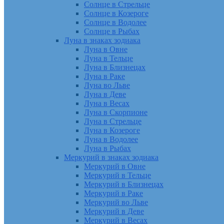
Солнце в Стрельце
Солнце в Козероге
Солнце в Водолее
Солнце в Рыбах
Луна в знаках зодиака
Луна в Овне
Луна в Тельце
Луна в Близнецах
Луна в Раке
Луна во Льве
Луна в Деве
Луна в Весах
Луна в Скорпионе
Луна в Стрельце
Луна в Козероге
Луна в Водолее
Луна в Рыбах
Меркурий в знаках зодиака
Меркурий в Овне
Меркурий в Тельце
Меркурий в Близнецах
Меркурий в Раке
Меркурий во Льве
Меркурий в Деве
Меркурий в Весах