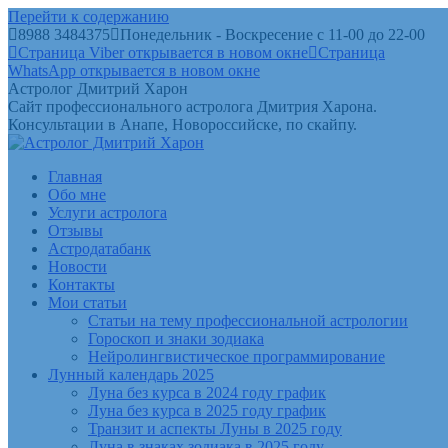
Перейти к содержанию
8988 3484375
Понедельник - Воскресение с 11-00 до 22-00
Страница Viber открывается в новом окне
Страница
WhatsApp открывается в новом окне
Астролог Дмитрий Харон
Сайт профессионального астролога Дмитрия Харона.
Консультации в Анапе, Новороссийске, по скайпу.
Главная
Обо мне
Услуги астролога
Отзывы
Астродатабанк
Новости
Контакты
Мои статьи
Статьи на тему профессиональной астрологии
Гороскоп и знаки зодиака
Нейролингвистическое программирование
Лунный календарь 2025
Луна без курса в 2024 году график
Луна без курса в 2025 году график
Транзит и аспекты Луны в 2025 году
Луна в знаках зодиака в 2025 году