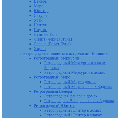
Венера
Марс
Юпитер
Сатурн
Уран
Нептун
Плутон
Лунные Узлы
Лилит (Черная Луна)
Селена (Белая Луна)
Хирон
Ретроградные планеты в астрологии. Влияние
Ретроградный Меркурий
Ретроградный Меркурий в знаках
Зодиака
Ретроградный Меркурий в домах
Ретроградный Марс
Ретроградный Марс в домах
Ретроградный Марс в знаках Зодиака
Ретроградная Венера
Ретроградная Венера в домах
Ретроградная Венера в знаках Зодиака
Ретроградный Юпитер
Ретроградный Юпитер в домах
Ретроградный Юпитер в знаках