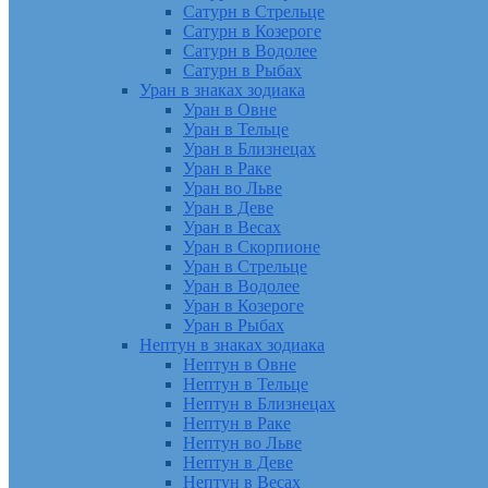
Сатурн в Стрельце
Сатурн в Козероге
Сатурн в Водолее
Сатурн в Рыбах
Уран в знаках зодиака
Уран в Овне
Уран в Тельце
Уран в Близнецах
Уран в Раке
Уран во Льве
Уран в Деве
Уран в Весах
Уран в Скорпионе
Уран в Стрельце
Уран в Водолее
Уран в Козероге
Уран в Рыбах
Нептун в знаках зодиака
Нептун в Овне
Нептун в Тельце
Нептун в Близнецах
Нептун в Раке
Нептун во Льве
Нептун в Деве
Нептун в Весах