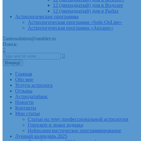
12 (двенадцатый) дом в Водолее
12 (двенадцатый) дом в Рыбах
Астрологические программы
Астрологическая программа «Sotis OnLine»
Астрологическая программа «Антарес»
astrosolution@rambler.ru
Поиск:
Главная
Обо мне
Услуги астролога
Отзывы
Астродатабанк
Новости
Контакты
Мои статьи
Статьи на тему профессиональной астрологии
Гороскоп и знаки зодиака
Нейролингвистическое программирование
Лунный календарь 2025