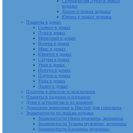
Селена(Белая Луна) в знаках
зодиака
Хирон в знаках зодиака
Юнона в знаках зодиака
Планеты в домах
Солнце в домах
Луна в домах
Меркурий в домах
Венера в домах
Марс в домах
Юпитер в домах
Сатурн в домах
Уран в домах
Нептун в домах
Плутон в домах
Узлы в домах
Лилит в домах
Планеты в обители и экзальтации
Планеты в падении и изгнании
Дома в астрологии и их влияние
Домашние животные и Шестой дом гороскопа
Знаменитости по знакам зодиака
Знаменитости Овны мужчины, женщины
Знаменитости Тельцы мужчины, женщины
Знаменитости Близнецы мужчины,