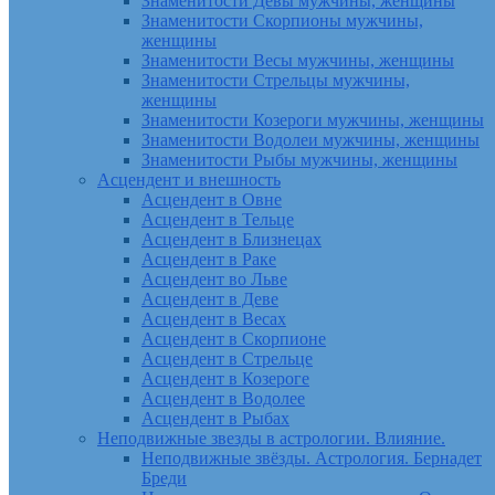
Знаменитости Девы мужчины, женщины
Знаменитости Скорпионы мужчины,
женщины
Знаменитости Весы мужчины, женщины
Знаменитости Стрельцы мужчины,
женщины
Знаменитости Козероги мужчины, женщины
Знаменитости Водолеи мужчины, женщины
Знаменитости Рыбы мужчины, женщины
Асцендент и внешность
Асцендент в Овне
Асцендент в Тельце
Асцендент в Близнецах
Асцендент в Раке
Асцендент во Льве
Асцендент в Деве
Асцендент в Весах
Асцендент в Скорпионе
Асцендент в Стрельце
Асцендент в Козероге
Асцендент в Водолее
Асцендент в Рыбах
Неподвижные звезды в астрологии. Влияние.
Неподвижные звёзды. Астрология. Бернадет
Бреди