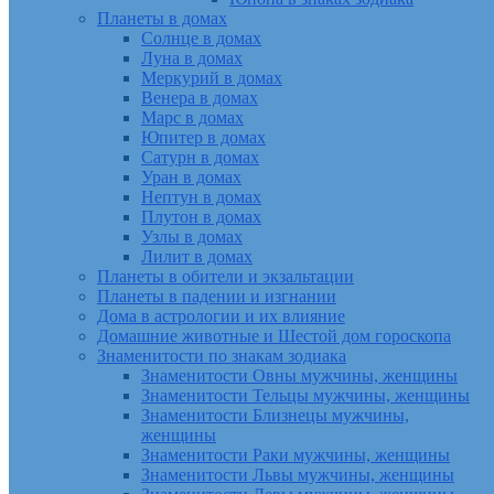
Планеты в домах
Солнце в домах
Луна в домах
Меркурий в домах
Венера в домах
Марс в домах
Юпитер в домах
Сатурн в домах
Уран в домах
Нептун в домах
Плутон в домах
Узлы в домах
Лилит в домах
Планеты в обители и экзальтации
Планеты в падении и изгнании
Дома в астрологии и их влияние
Домашние животные и Шестой дом гороскопа
Знаменитости по знакам зодиака
Знаменитости Овны мужчины, женщины
Знаменитости Тельцы мужчины, женщины
Знаменитости Близнецы мужчины,
женщины
Знаменитости Раки мужчины, женщины
Знаменитости Львы мужчины, женщины