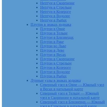
Нептун в Скорпионе
Нептун в Стрельце
Нептун в Козероге
Нептун в Водолее
Нептун в Рыбах
Плутон в знаках зодиака
Плутон в Овне
Плутон в Тельце
Плутон в Близнецах
Плутон в Раке
Плутон во Льве
Плутон в Деве
Плутон в Весах
Плутон в Скорпионе
Плутон в Стрельце
Плутон в Козероге
Плутон в Водолее
Плутон в Рыбах
Лунные узлы в знаках зодиака
Северный узел в Овне — Южный узел
в Весах в натальной карте
Северный узел в Тельце — Южный
узел в Скорпионе в натальной карте
Северный узел в Близнецах — Южный
узел в Стрельце в натальной карте