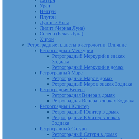
Сатурн
Уран
Нептун
Плутон
Лунные Узлы
Лилит (Черная Луна)
Селена (Белая Луна)
Хирон
Ретроградные планеты в астрологии. Влияние
Ретроградный Меркурий
Ретроградный Меркурий в знаках
Зодиака
Ретроградный Меркурий в домах
Ретроградный Марс
Ретроградный Марс в домах
Ретроградный Марс в знаках Зодиака
Ретроградная Венера
Ретроградная Венера в домах
Ретроградная Венера в знаках Зодиака
Ретроградный Юпитер
Ретроградный Юпитер в домах
Ретроградный Юпитер в знаках
Зодиака
Ретроградный Сатурн
Ретроградный Сатурн в домах