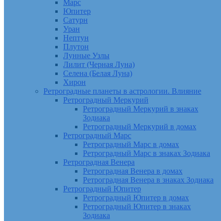
Марс
Юпитер
Сатурн
Уран
Нептун
Плутон
Лунные Узлы
Лилит (Черная Луна)
Селена (Белая Луна)
Хирон
Ретроградные планеты в астрологии. Влияние
Ретроградный Меркурий
Ретроградный Меркурий в знаках
Зодиака
Ретроградный Меркурий в домах
Ретроградный Марс
Ретроградный Марс в домах
Ретроградный Марс в знаках Зодиака
Ретроградная Венера
Ретроградная Венера в домах
Ретроградная Венера в знаках Зодиака
Ретроградный Юпитер
Ретроградный Юпитер в домах
Ретроградный Юпитер в знаках
Зодиака