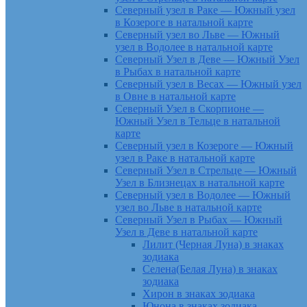
Северный узел в Раке — Южный узел
в Козероге в натальной карте
Северный узел во Льве — Южный
узел в Водолее в натальной карте
Северный Узел в Деве — Южный Узел
в Рыбах в натальной карте
Северный узел в Весах — Южный узел
в Овне в натальной карте
Северный Узел в Скорпионе —
Южный Узел в Тельце в натальной
карте
Северный узел в Козероге — Южный
узел в Раке в натальной карте
Северный Узел в Стрельце — Южный
Узел в Близнецах в натальной карте
Северный узел в Водолее — Южный
узел во Льве в натальной карте
Северный Узел в Рыбах — Южный
Узел в Деве в натальной карте
Лилит (Черная Луна) в знаках
зодиака
Селена(Белая Луна) в знаках
зодиака
Хирон в знаках зодиака
Юнона в знаках зодиака