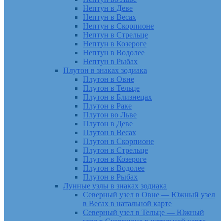
Нептун в Деве
Нептун в Весах
Нептун в Скорпионе
Нептун в Стрельце
Нептун в Козероге
Нептун в Водолее
Нептун в Рыбах
Плутон в знаках зодиака
Плутон в Овне
Плутон в Тельце
Плутон в Близнецах
Плутон в Раке
Плутон во Льве
Плутон в Деве
Плутон в Весах
Плутон в Скорпионе
Плутон в Стрельце
Плутон в Козероге
Плутон в Водолее
Плутон в Рыбах
Лунные узлы в знаках зодиака
Северный узел в Овне — Южный узел
в Весах в натальной карте
Северный узел в Тельце — Южный