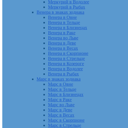
Меркурий в Водолее
Меркурий в Рыбах
Венера в знаках зодиака
Венера в Овне
Венера в Тельце
Венера в Близнецах
Венера в Раке
Венера во Льве
Венера в Деве
Венера в Весах
Венера в Скорпионе
Венера в Стрельце
Венера в Козероге
Венера в Водолее
Венера в Рыбах
Марс в знаках зодиака
Марс в Овне
Марс в Тельце
Марс в Близнецах
Марс в Раке
Марс во Льве
Марс в Деве
Марс в Весах
Марс в Скорпионе
Марс в Стрельце