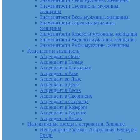
Знаменитости Девы мужчины, женщины
Знаменитости Скорпионы мужчины,
женщины
Знаменитости Весы мужчины, женщины
Знаменитости Стрельцы мужчины,
женщины
Знаменитости Козероги мужчины, женщины
Знаменитости Водолеи мужчины, женщины
Знаменитости Рыбы мужчины, женщины
Асцендент и внешность
Асцендент в Овне
Асцендент в Тельце
Асцендент в Близнецах
Асцендент в Раке
Асцендент во Льве
Асцендент в Деве
Асцендент в Весах
Асцендент в Скорпионе
Асцендент в Стрельце
Асцендент в Козероге
Асцендент в Водолее
Асцендент в Рыбах
Неподвижные звезды в астрологии. Влияние.
Неподвижные звёзды. Астрология. Бернадет
Бреди