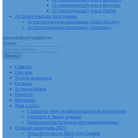
12 (двенадцатый) дом в Водолее
12 (двенадцатый) дом в Рыбах
Астрологические программы
Астрологическая программа «Sotis OnLine»
Астрологическая программа «Антарес»
astrosolution@rambler.ru
Поиск:
Главная
Обо мне
Услуги астролога
Отзывы
Астродатабанк
Новости
Контакты
Мои статьи
Статьи на тему профессиональной астрологии
Гороскоп и знаки зодиака
Нейролингвистическое программирование
Лунный календарь 2025
Луна без курса в 2024 году график