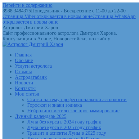
Перейти к содержанию
8988 3484375
Понедельник - Воскресение с 11-00 до 22-00
Страница Viber открывается в новом окне
Страница WhatsApp
открывается в новом окне
Астролог Дмитрий Харон
Сайт профессионального астролога Дмитрия Харона.
Консультации в Анапе, Новороссийске, по скайпу.
Главная
Обо мне
Услуги астролога
Отзывы
Астродатабанк
Новости
Контакты
Мои статьи
Статьи на тему профессиональной астрологии
Гороскоп и знаки зодиака
Нейролингвистическое программирование
Лунный календарь 2025
Луна без курса в 2024 году график
Луна без курса в 2025 году график
Транзит и аспекты Луны в 2025 году
Луна в знаках зодиака в 2025 году