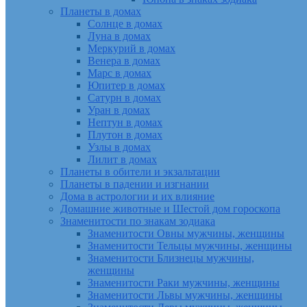
Планеты в домах
Солнце в домах
Луна в домах
Меркурий в домах
Венера в домах
Марс в домах
Юпитер в домах
Сатурн в домах
Уран в домах
Нептун в домах
Плутон в домах
Узлы в домах
Лилит в домах
Планеты в обители и экзальтации
Планеты в падении и изгнании
Дома в астрологии и их влияние
Домашние животные и Шестой дом гороскопа
Знаменитости по знакам зодиака
Знаменитости Овны мужчины, женщины
Знаменитости Тельцы мужчины, женщины
Знаменитости Близнецы мужчины,
женщины
Знаменитости Раки мужчины, женщины
Знаменитости Львы мужчины, женщины