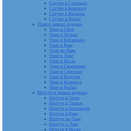
Сатурн в Стрельце
Сатурн в Козероге
Сатурн в Водолее
Сатурн в Рыбах
Уран в знаках зодиака
Уран в Овне
Уран в Тельце
Уран в Близнецах
Уран в Раке
Уран во Льве
Уран в Деве
Уран в Весах
Уран в Скорпионе
Уран в Стрельце
Уран в Водолее
Уран в Козероге
Уран в Рыбах
Нептун в знаках зодиака
Нептун в Овне
Нептун в Тельце
Нептун в Близнецах
Нептун в Раке
Нептун во Льве
Нептун в Деве
Нептун в Весах