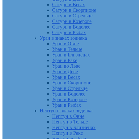
Сатурн в Весах
Сатурн в Скорпионе
Сатурн в Стрельце
Сатурн в Козероге
Сатурн в Водолее
Сатурн в Рыбах
Уран в знаках зодиака
Уран в Овне
Уран в Тельце
Уран в Близнецах
Уран в Раке
Уран во Льве
Уран в Деве
Уран в Весах
Уран в Скорпионе
Уран в Стрельце
Уран в Водолее
Уран в Козероге
Уран в Рыбах
Нептун в знаках зодиака
Нептун в Овне
Нептун в Тельце
Нептун в Близнецах
Нептун в Раке
Нептун во Льве