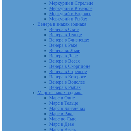
Меркурий в Стрельце
Меркурий в Козероге
Меркурий в Водолее
Меркурий в Рыбах
Венера в знаках зодиака
Венера в Овне
Венера в Тельце
Венера в Близнецах
Венера в Раке
Венера во Льве
Венера в Деве
Венера в Весах
Венера в Скорпионе
Венера в Стрельце
Венера в Козероге
Венера в Водолее
Венера в Рыбах
Марс в знаках зодиака
Марс в Овне
Марс в Тельце
Марс в Близнецах
Марс в Раке
Марс во Льве
Марс в Деве
Марс в Весах