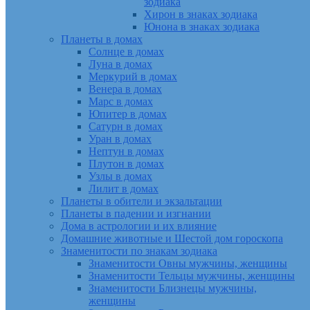
зодиака
Хирон в знаках зодиака
Юнона в знаках зодиака
Планеты в домах
Солнце в домах
Луна в домах
Меркурий в домах
Венера в домах
Марс в домах
Юпитер в домах
Сатурн в домах
Уран в домах
Нептун в домах
Плутон в домах
Узлы в домах
Лилит в домах
Планеты в обители и экзальтации
Планеты в падении и изгнании
Дома в астрологии и их влияние
Домашние животные и Шестой дом гороскопа
Знаменитости по знакам зодиака
Знаменитости Овны мужчины, женщины
Знаменитости Тельцы мужчины, женщины
Знаменитости Близнецы мужчины,
женщины