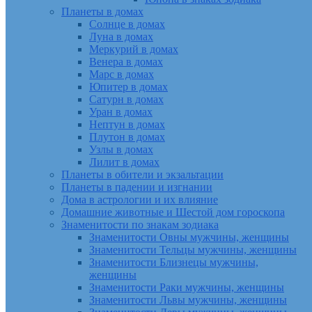
Планеты в домах
Солнце в домах
Луна в домах
Меркурий в домах
Венера в домах
Марс в домах
Юпитер в домах
Сатурн в домах
Уран в домах
Нептун в домах
Плутон в домах
Узлы в домах
Лилит в домах
Планеты в обители и экзальтации
Планеты в падении и изгнании
Дома в астрологии и их влияние
Домашние животные и Шестой дом гороскопа
Знаменитости по знакам зодиака
Знаменитости Овны мужчины, женщины
Знаменитости Тельцы мужчины, женщины
Знаменитости Близнецы мужчины,
женщины
Знаменитости Раки мужчины, женщины
Знаменитости Львы мужчины, женщины