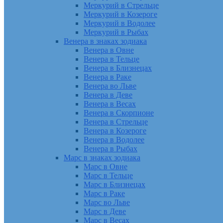
Меркурий в Стрельце
Меркурий в Козероге
Меркурий в Водолее
Меркурий в Рыбах
Венера в знаках зодиака
Венера в Овне
Венера в Тельце
Венера в Близнецах
Венера в Раке
Венера во Льве
Венера в Деве
Венера в Весах
Венера в Скорпионе
Венера в Стрельце
Венера в Козероге
Венера в Водолее
Венера в Рыбах
Марс в знаках зодиака
Марс в Овне
Марс в Тельце
Марс в Близнецах
Марс в Раке
Марс во Льве
Марс в Деве
Марс в Весах