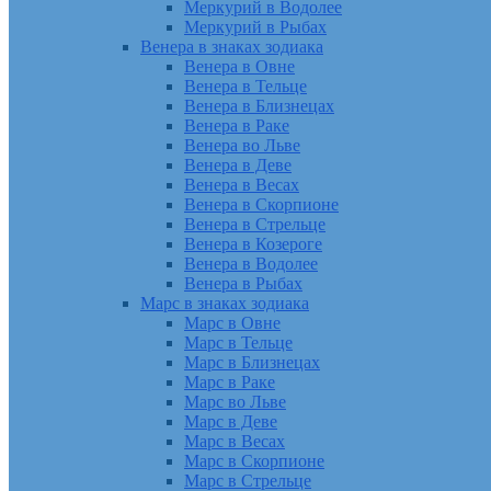
Меркурий в Водолее
Меркурий в Рыбах
Венера в знаках зодиака
Венера в Овне
Венера в Тельце
Венера в Близнецах
Венера в Раке
Венера во Льве
Венера в Деве
Венера в Весах
Венера в Скорпионе
Венера в Стрельце
Венера в Козероге
Венера в Водолее
Венера в Рыбах
Марс в знаках зодиака
Марс в Овне
Марс в Тельце
Марс в Близнецах
Марс в Раке
Марс во Льве
Марс в Деве
Марс в Весах
Марс в Скорпионе
Марс в Стрельце