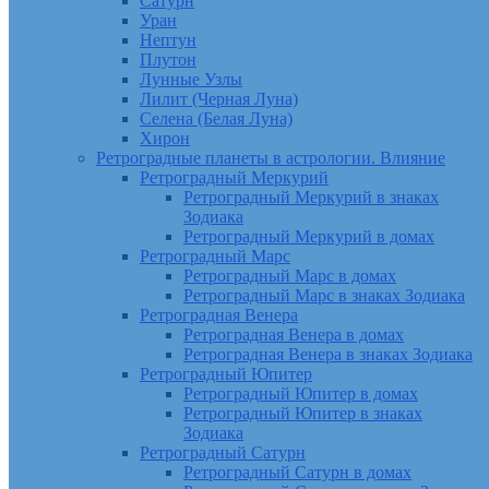
Сатурн
Уран
Нептун
Плутон
Лунные Узлы
Лилит (Черная Луна)
Селена (Белая Луна)
Хирон
Ретроградные планеты в астрологии. Влияние
Ретроградный Меркурий
Ретроградный Меркурий в знаках
Зодиака
Ретроградный Меркурий в домах
Ретроградный Марс
Ретроградный Марс в домах
Ретроградный Марс в знаках Зодиака
Ретроградная Венера
Ретроградная Венера в домах
Ретроградная Венера в знаках Зодиака
Ретроградный Юпитер
Ретроградный Юпитер в домах
Ретроградный Юпитер в знаках
Зодиака
Ретроградный Сатурн
Ретроградный Сатурн в домах