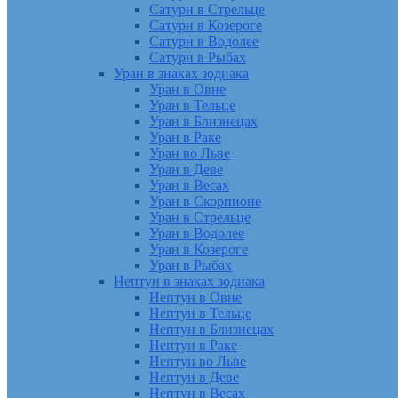
Сатурн в Стрельце
Сатурн в Козероге
Сатурн в Водолее
Сатурн в Рыбах
Уран в знаках зодиака
Уран в Овне
Уран в Тельце
Уран в Близнецах
Уран в Раке
Уран во Льве
Уран в Деве
Уран в Весах
Уран в Скорпионе
Уран в Стрельце
Уран в Водолее
Уран в Козероге
Уран в Рыбах
Нептун в знаках зодиака
Нептун в Овне
Нептун в Тельце
Нептун в Близнецах
Нептун в Раке
Нептун во Льве
Нептун в Деве
Нептун в Весах