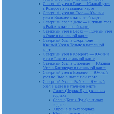
Северный узел в Раке — Южный узел
в Козероге в натальной карте
Северный узел во Льве — Южный
узел в Водолее в натальной карте
Северный Узел в Деве — Южный Узел
в Рыбах в натальной карте
Северный узел в Весах — Южный узел
в Овне в натальной карте
Северный Узел в Скорпионе —
Южный Узел в Тельце в натальной
карте
Северный узел в Козероге — Южный
узел в Раке в натальной карте
Северный Узел в Стрельце — Южный
Узел в Близнецах в натальной карте
Северный узел в Водолее — Южный
узел во Льве в натальной карте
Северный Узел в Рыбах — Южный
Узел в Деве в натальной карте
Лилит (Черная Луна) в знаках
зодиака
Селена(Белая Луна) в знаках
зодиака
Хирон в знаках зодиака
Юнона в знаках зодиака