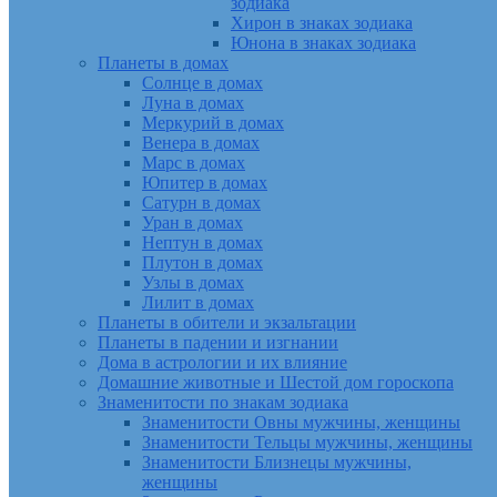
зодиака
Хирон в знаках зодиака
Юнона в знаках зодиака
Планеты в домах
Солнце в домах
Луна в домах
Меркурий в домах
Венера в домах
Марс в домах
Юпитер в домах
Сатурн в домах
Уран в домах
Нептун в домах
Плутон в домах
Узлы в домах
Лилит в домах
Планеты в обители и экзальтации
Планеты в падении и изгнании
Дома в астрологии и их влияние
Домашние животные и Шестой дом гороскопа
Знаменитости по знакам зодиака
Знаменитости Овны мужчины, женщины
Знаменитости Тельцы мужчины, женщины
Знаменитости Близнецы мужчины,
женщины