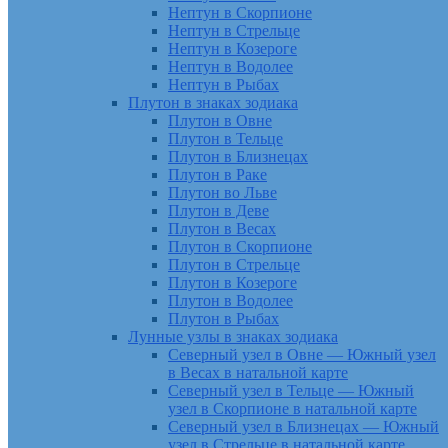
Нептун в Скорпионе
Нептун в Стрельце
Нептун в Козероге
Нептун в Водолее
Нептун в Рыбах
Плутон в знаках зодиака
Плутон в Овне
Плутон в Тельце
Плутон в Близнецах
Плутон в Раке
Плутон во Льве
Плутон в Деве
Плутон в Весах
Плутон в Скорпионе
Плутон в Стрельце
Плутон в Козероге
Плутон в Водолее
Плутон в Рыбах
Лунные узлы в знаках зодиака
Северный узел в Овне — Южный узел
в Весах в натальной карте
Северный узел в Тельце — Южный
узел в Скорпионе в натальной карте
Северный узел в Близнецах — Южный
узел в Стрельце в натальной карте