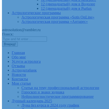
12 (двенадцатый) дом в Водолее
12 (двенадцатый) дом в Рыбах
Астрологические программы
Астрологическая программа «Sotis OnLine»
Астрологическая программа «Антарес»
astrosolution@rambler.ru
Поиск:
Главная
Обо мне
Услуги астролога
Отзывы
Астродатабанк
Новости
Контакты
Мои статьи
Статьи на тему профессиональной астрологии
Гороскоп и знаки зодиака
Нейролингвистическое программирование
Лунный календарь 2025
Луна без курса в 2024 году график