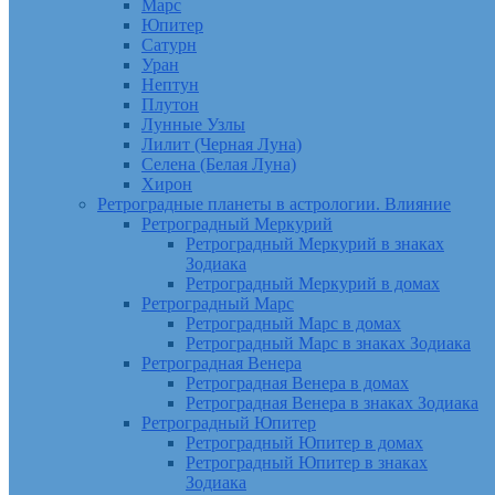
Марс
Юпитер
Сатурн
Уран
Нептун
Плутон
Лунные Узлы
Лилит (Черная Луна)
Селена (Белая Луна)
Хирон
Ретроградные планеты в астрологии. Влияние
Ретроградный Меркурий
Ретроградный Меркурий в знаках
Зодиака
Ретроградный Меркурий в домах
Ретроградный Марс
Ретроградный Марс в домах
Ретроградный Марс в знаках Зодиака
Ретроградная Венера
Ретроградная Венера в домах
Ретроградная Венера в знаках Зодиака
Ретроградный Юпитер
Ретроградный Юпитер в домах
Ретроградный Юпитер в знаках
Зодиака