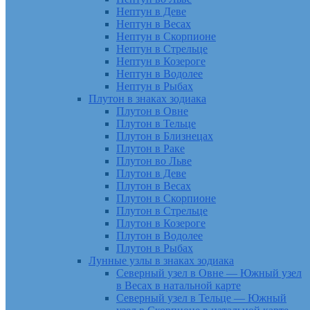
Нептун в Деве
Нептун в Весах
Нептун в Скорпионе
Нептун в Стрельце
Нептун в Козероге
Нептун в Водолее
Нептун в Рыбах
Плутон в знаках зодиака
Плутон в Овне
Плутон в Тельце
Плутон в Близнецах
Плутон в Раке
Плутон во Льве
Плутон в Деве
Плутон в Весах
Плутон в Скорпионе
Плутон в Стрельце
Плутон в Козероге
Плутон в Водолее
Плутон в Рыбах
Лунные узлы в знаках зодиака
Северный узел в Овне — Южный узел
в Весах в натальной карте
Северный узел в Тельце — Южный