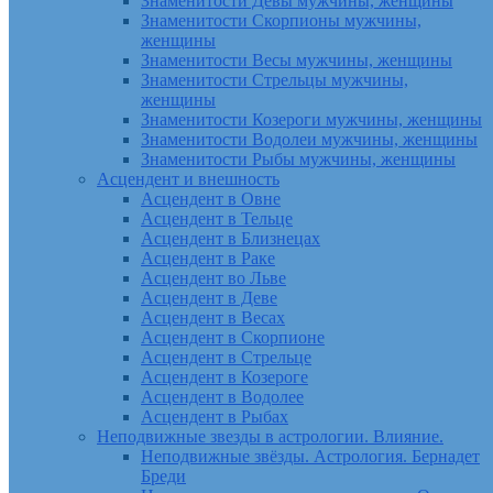
Знаменитости Девы мужчины, женщины
Знаменитости Скорпионы мужчины,
женщины
Знаменитости Весы мужчины, женщины
Знаменитости Стрельцы мужчины,
женщины
Знаменитости Козероги мужчины, женщины
Знаменитости Водолеи мужчины, женщины
Знаменитости Рыбы мужчины, женщины
Асцендент и внешность
Асцендент в Овне
Асцендент в Тельце
Асцендент в Близнецах
Асцендент в Раке
Асцендент во Льве
Асцендент в Деве
Асцендент в Весах
Асцендент в Скорпионе
Асцендент в Стрельце
Асцендент в Козероге
Асцендент в Водолее
Асцендент в Рыбах
Неподвижные звезды в астрологии. Влияние.
Неподвижные звёзды. Астрология. Бернадет
Бреди