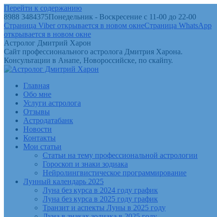
Перейти к содержанию
8988 3484375
Понедельник - Воскресение с 11-00 до 22-00
Страница Viber открывается в новом окне
Страница WhatsApp
открывается в новом окне
Астролог Дмитрий Харон
Сайт профессионального астролога Дмитрия Харона.
Консультации в Анапе, Новороссийске, по скайпу.
Главная
Обо мне
Услуги астролога
Отзывы
Астродатабанк
Новости
Контакты
Мои статьи
Статьи на тему профессиональной астрологии
Гороскоп и знаки зодиака
Нейролингвистическое программирование
Лунный календарь 2025
Луна без курса в 2024 году график
Луна без курса в 2025 году график
Транзит и аспекты Луны в 2025 году
Луна в знаках зодиака в 2025 году