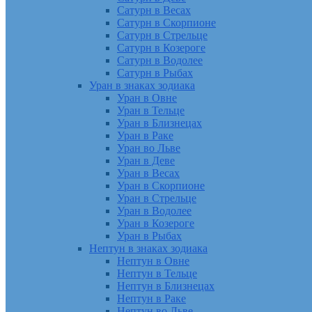
Сатурн в Весах
Сатурн в Скорпионе
Сатурн в Стрельце
Сатурн в Козероге
Сатурн в Водолее
Сатурн в Рыбах
Уран в знаках зодиака
Уран в Овне
Уран в Тельце
Уран в Близнецах
Уран в Раке
Уран во Льве
Уран в Деве
Уран в Весах
Уран в Скорпионе
Уран в Стрельце
Уран в Водолее
Уран в Козероге
Уран в Рыбах
Нептун в знаках зодиака
Нептун в Овне
Нептун в Тельце
Нептун в Близнецах
Нептун в Раке
Нептун во Льве