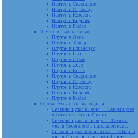
Нептун в Скорпионе
Нептун в Стрельце
Нептун в Козероге
Нептун в Водолее
Нептун в Рыбах
Плутон в знаках зодиака
Плутон в Овне
Плутон в Тельце
Плутон в Близнецах
Плутон в Раке
Плутон во Льве
Плутон в Деве
Плутон в Весах
Плутон в Скорпионе
Плутон в Стрельце
Плутон в Козероге
Плутон в Водолее
Плутон в Рыбах
Лунные узлы в знаках зодиака
Северный узел в Овне — Южный узел
в Весах в натальной карте
Северный узел в Тельце — Южный
узел в Скорпионе в натальной карте
Северный узел в Близнецах — Южный
узел в Стрельце в натальной карте