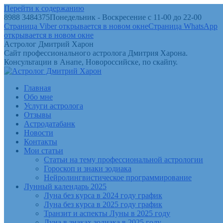
Перейти к содержанию
8988 3484375
Понедельник - Воскресение с 11-00 до 22-00
Страница Viber открывается в новом окне
Страница WhatsApp
открывается в новом окне
Астролог Дмитрий Харон
Сайт профессионального астролога Дмитрия Харона.
Консультации в Анапе, Новороссийске, по скайпу.
Главная
Обо мне
Услуги астролога
Отзывы
Астродатабанк
Новости
Контакты
Мои статьи
Статьи на тему профессиональной астрологии
Гороскоп и знаки зодиака
Нейролингвистическое программирование
Лунный календарь 2025
Луна без курса в 2024 году график
Луна без курса в 2025 году график
Транзит и аспекты Луны в 2025 году
Луна в знаках зодиака в 2025 году