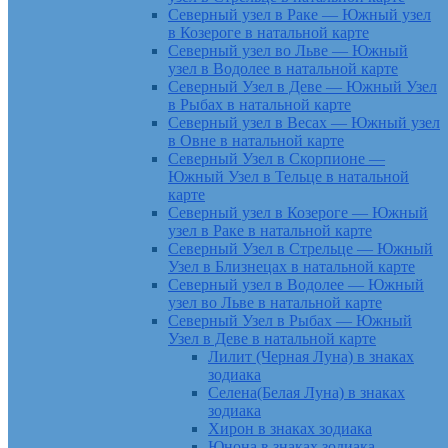
Северный узел в Раке — Южный узел
в Козероге в натальной карте
Северный узел во Льве — Южный
узел в Водолее в натальной карте
Северный Узел в Деве — Южный Узел
в Рыбах в натальной карте
Северный узел в Весах — Южный узел
в Овне в натальной карте
Северный Узел в Скорпионе —
Южный Узел в Тельце в натальной
карте
Северный узел в Козероге — Южный
узел в Раке в натальной карте
Северный Узел в Стрельце — Южный
Узел в Близнецах в натальной карте
Северный узел в Водолее — Южный
узел во Льве в натальной карте
Северный Узел в Рыбах — Южный
Узел в Деве в натальной карте
Лилит (Черная Луна) в знаках
зодиака
Селена(Белая Луна) в знаках
зодиака
Хирон в знаках зодиака
Юнона в знаках зодиака