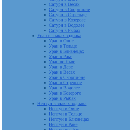
Сатурн в Весах
Сатурн в Скорпионе
Сатурн в Стрельце
Сатурн в Козероге
Сатурн в Водолее
Сатурн в Рыбах
Уран в знаках зодиака
Уран в Овне
Уран в Тельце
Уран в Близнецах
Уран в Раке
Уран во Льве
Уран в Деве
Уран в Весах
Уран в Скорпионе
Уран в Стрельце
Уран в Водолее
Уран в Козероге
Уран в Рыбах
Нептун в знаках зодиака
Нептун в Овне
Нептун в Тельце
Нептун в Близнецах
Нептун в Раке
Нептун во Льве