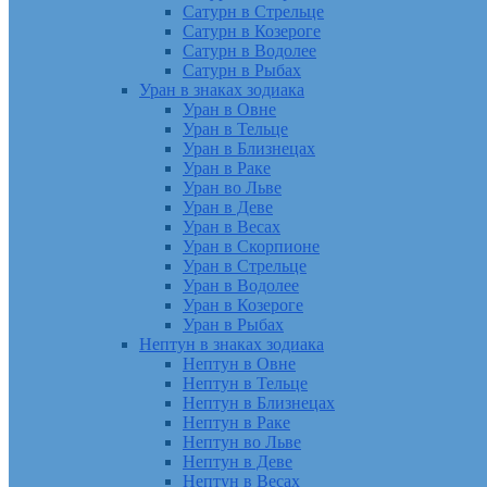
Сатурн в Стрельце
Сатурн в Козероге
Сатурн в Водолее
Сатурн в Рыбах
Уран в знаках зодиака
Уран в Овне
Уран в Тельце
Уран в Близнецах
Уран в Раке
Уран во Льве
Уран в Деве
Уран в Весах
Уран в Скорпионе
Уран в Стрельце
Уран в Водолее
Уран в Козероге
Уран в Рыбах
Нептун в знаках зодиака
Нептун в Овне
Нептун в Тельце
Нептун в Близнецах
Нептун в Раке
Нептун во Льве
Нептун в Деве
Нептун в Весах