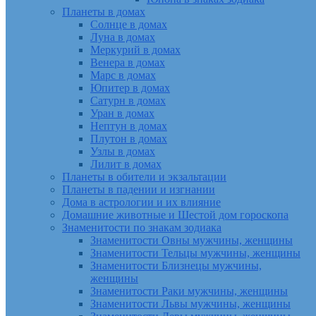
Планеты в домах
Солнце в домах
Луна в домах
Меркурий в домах
Венера в домах
Марс в домах
Юпитер в домах
Сатурн в домах
Уран в домах
Нептун в домах
Плутон в домах
Узлы в домах
Лилит в домах
Планеты в обители и экзальтации
Планеты в падении и изгнании
Дома в астрологии и их влияние
Домашние животные и Шестой дом гороскопа
Знаменитости по знакам зодиака
Знаменитости Овны мужчины, женщины
Знаменитости Тельцы мужчины, женщины
Знаменитости Близнецы мужчины,
женщины
Знаменитости Раки мужчины, женщины
Знаменитости Львы мужчины, женщины