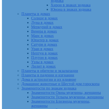
зодиака
Хирон в знаках зодиака
Юнона в знаках зодиака
Планеты в домах
Солнце в домах
Луна в домах
Меркурий в домах
Венера в домах
Марс в домах
Юпитер в домах
Сатурн в домах
Уран в домах
Нептун в домах
Плутон в домах
Узлы в домах
Лилит в домах
Планеты в обители и экзальтации
Планеты в падении и изгнании
Дома в астрологии и их влияние
Домашние животные и Шестой дом гороскопа
Знаменитости по знакам зодиака
Знаменитости Овны мужчины, женщины
Знаменитости Тельцы мужчины, женщины
Знаменитости Близнецы мужчины,
женщины