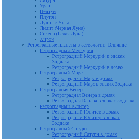
Сатурн
Уран
Нептун
Плутон
Лунные Узлы
Лилит (Черная Луна)
Селена (Белая Луна)
Хирон
Ретроградные планеты в астрологии. Влияние
Ретроградный Меркурий
Ретроградный Меркурий в знаках
Зодиака
Ретроградный Меркурий в домах
Ретроградный Марс
Ретроградный Марс в домах
Ретроградный Марс в знаках Зодиака
Ретроградная Венера
Ретроградная Венера в домах
Ретроградная Венера в знаках Зодиака
Ретроградный Юпитер
Ретроградный Юпитер в домах
Ретроградный Юпитер в знаках
Зодиака
Ретроградный Сатурн
Ретроградный Сатурн в домах