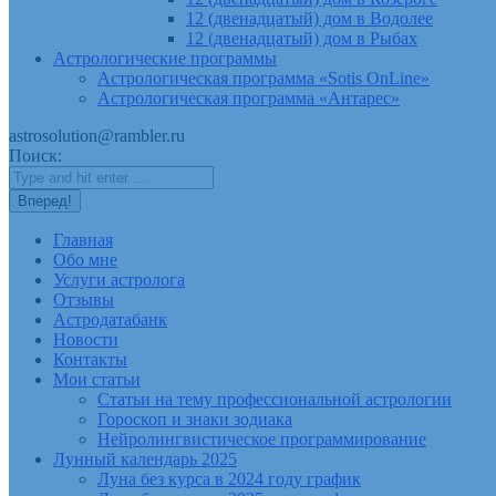
12 (двенадцатый) дом в Водолее
12 (двенадцатый) дом в Рыбах
Астрологические программы
Астрологическая программа «Sotis OnLine»
Астрологическая программа «Антарес»
astrosolution@rambler.ru
Поиск:
Главная
Обо мне
Услуги астролога
Отзывы
Астродатабанк
Новости
Контакты
Мои статьи
Статьи на тему профессиональной астрологии
Гороскоп и знаки зодиака
Нейролингвистическое программирование
Лунный календарь 2025
Луна без курса в 2024 году график