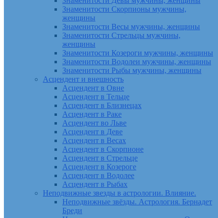
Знаменитости Девы мужчины, женщины
Знаменитости Скорпионы мужчины,
женщины
Знаменитости Весы мужчины, женщины
Знаменитости Стрельцы мужчины,
женщины
Знаменитости Козероги мужчины, женщины
Знаменитости Водолеи мужчины, женщины
Знаменитости Рыбы мужчины, женщины
Асцендент и внешность
Асцендент в Овне
Асцендент в Тельце
Асцендент в Близнецах
Асцендент в Раке
Асцендент во Льве
Асцендент в Деве
Асцендент в Весах
Асцендент в Скорпионе
Асцендент в Стрельце
Асцендент в Козероге
Асцендент в Водолее
Асцендент в Рыбах
Неподвижные звезды в астрологии. Влияние.
Неподвижные звёзды. Астрология. Бернадет
Бреди