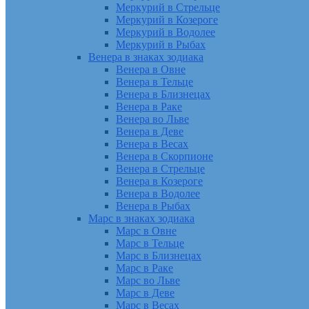
Меркурий в Стрельце
Меркурий в Козероге
Меркурий в Водолее
Меркурий в Рыбах
Венера в знаках зодиака
Венера в Овне
Венера в Тельце
Венера в Близнецах
Венера в Раке
Венера во Льве
Венера в Деве
Венера в Весах
Венера в Скорпионе
Венера в Стрельце
Венера в Козероге
Венера в Водолее
Венера в Рыбах
Марс в знаках зодиака
Марс в Овне
Марс в Тельце
Марс в Близнецах
Марс в Раке
Марс во Льве
Марс в Деве
Марс в Весах