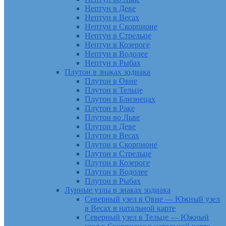
Нептун в Деве
Нептун в Весах
Нептун в Скорпионе
Нептун в Стрельце
Нептун в Козероге
Нептун в Водолее
Нептун в Рыбах
Плутон в знаках зодиака
Плутон в Овне
Плутон в Тельце
Плутон в Близнецах
Плутон в Раке
Плутон во Льве
Плутон в Деве
Плутон в Весах
Плутон в Скорпионе
Плутон в Стрельце
Плутон в Козероге
Плутон в Водолее
Плутон в Рыбах
Лунные узлы в знаках зодиака
Северный узел в Овне — Южный узел
в Весах в натальной карте
Северный узел в Тельце — Южный