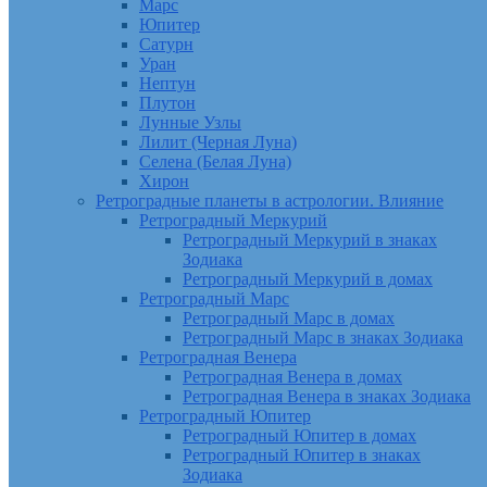
Марс
Юпитер
Сатурн
Уран
Нептун
Плутон
Лунные Узлы
Лилит (Черная Луна)
Селена (Белая Луна)
Хирон
Ретроградные планеты в астрологии. Влияние
Ретроградный Меркурий
Ретроградный Меркурий в знаках
Зодиака
Ретроградный Меркурий в домах
Ретроградный Марс
Ретроградный Марс в домах
Ретроградный Марс в знаках Зодиака
Ретроградная Венера
Ретроградная Венера в домах
Ретроградная Венера в знаках Зодиака
Ретроградный Юпитер
Ретроградный Юпитер в домах
Ретроградный Юпитер в знаках
Зодиака