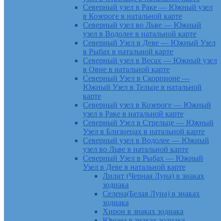
Северный узел в Раке — Южный узел
в Козероге в натальной карте
Северный узел во Льве — Южный
узел в Водолее в натальной карте
Северный Узел в Деве — Южный Узел
в Рыбах в натальной карте
Северный узел в Весах — Южный узел
в Овне в натальной карте
Северный Узел в Скорпионе —
Южный Узел в Тельце в натальной
карте
Северный узел в Козероге — Южный
узел в Раке в натальной карте
Северный Узел в Стрельце — Южный
Узел в Близнецах в натальной карте
Северный узел в Водолее — Южный
узел во Льве в натальной карте
Северный Узел в Рыбах — Южный
Узел в Деве в натальной карте
Лилит (Черная Луна) в знаках
зодиака
Селена(Белая Луна) в знаках
зодиака
Хирон в знаках зодиака
Юнона в знаках зодиака