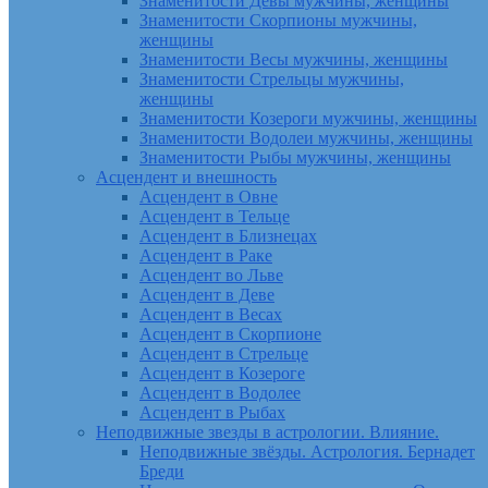
Знаменитости Девы мужчины, женщины
Знаменитости Скорпионы мужчины,
женщины
Знаменитости Весы мужчины, женщины
Знаменитости Стрельцы мужчины,
женщины
Знаменитости Козероги мужчины, женщины
Знаменитости Водолеи мужчины, женщины
Знаменитости Рыбы мужчины, женщины
Асцендент и внешность
Асцендент в Овне
Асцендент в Тельце
Асцендент в Близнецах
Асцендент в Раке
Асцендент во Льве
Асцендент в Деве
Асцендент в Весах
Асцендент в Скорпионе
Асцендент в Стрельце
Асцендент в Козероге
Асцендент в Водолее
Асцендент в Рыбах
Неподвижные звезды в астрологии. Влияние.
Неподвижные звёзды. Астрология. Бернадет
Бреди