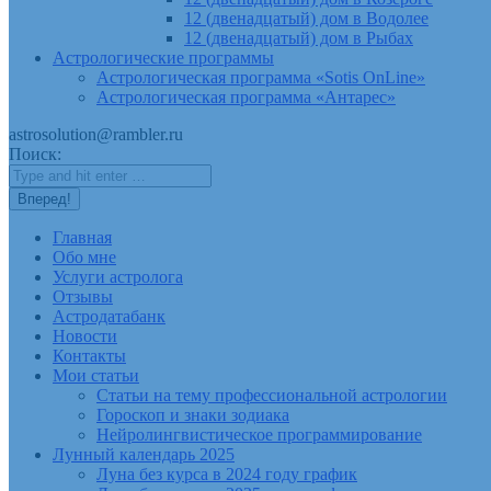
12 (двенадцатый) дом в Водолее
12 (двенадцатый) дом в Рыбах
Астрологические программы
Астрологическая программа «Sotis OnLine»
Астрологическая программа «Антарес»
astrosolution@rambler.ru
Поиск:
Главная
Обо мне
Услуги астролога
Отзывы
Астродатабанк
Новости
Контакты
Мои статьи
Статьи на тему профессиональной астрологии
Гороскоп и знаки зодиака
Нейролингвистическое программирование
Лунный календарь 2025
Луна без курса в 2024 году график