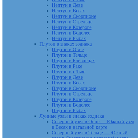
Нептун в Деве
Нептун в Весах
Нептун в Скорпионе
Нептун в Стрельце
Нептун в Козероге
Нептун в Водолее
Нептун в Рыбах
Плутон в знаках зодиака
Плутон в Овне
Плутон в Тельце
Плутон в Близнецах
Плутон в Раке
Плутон во Льве
Плутон в Деве
Плутон в Весах
Плутон в Скорпионе
Плутон в Стрельце
Плутон в Козероге
Плутон в Водолее
Плутон в Рыбах
Лунные узлы в знаках зодиака
Северный узел в Овне — Южный узел
в Весах в натальной карте
Северный узел в Тельце — Южный