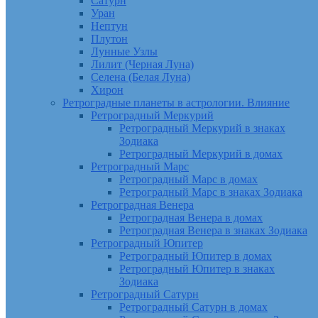
Сатурн
Уран
Нептун
Плутон
Лунные Узлы
Лилит (Черная Луна)
Селена (Белая Луна)
Хирон
Ретроградные планеты в астрологии. Влияние
Ретроградный Меркурий
Ретроградный Меркурий в знаках
Зодиака
Ретроградный Меркурий в домах
Ретроградный Марс
Ретроградный Марс в домах
Ретроградный Марс в знаках Зодиака
Ретроградная Венера
Ретроградная Венера в домах
Ретроградная Венера в знаках Зодиака
Ретроградный Юпитер
Ретроградный Юпитер в домах
Ретроградный Юпитер в знаках
Зодиака
Ретроградный Сатурн
Ретроградный Сатурн в домах