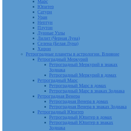
Марс
Юпитер
Сатурн
Уран
Нептун
Плутон
Лунные Узлы
Лилит (Черная Луна)
Селена (Белая Луна)
Хирон
Ретроградные планеты в астрологии. Влияние
Ретроградный Меркурий
Ретроградный Меркурий в знаках
Зодиака
Ретроградный Меркурий в домах
Ретроградный Марс
Ретроградный Марс в домах
Ретроградный Марс в знаках Зодиака
Ретроградная Венера
Ретроградная Венера в домах
Ретроградная Венера в знаках Зодиака
Ретроградный Юпитер
Ретроградный Юпитер в домах
Ретроградный Юпитер в знаках
Зодиака