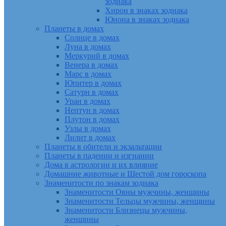
зодиака
Хирон в знаках зодиака
Юнона в знаках зодиака
Планеты в домах
Солнце в домах
Луна в домах
Меркурий в домах
Венера в домах
Марс в домах
Юпитер в домах
Сатурн в домах
Уран в домах
Нептун в домах
Плутон в домах
Узлы в домах
Лилит в домах
Планеты в обители и экзальтации
Планеты в падении и изгнании
Дома в астрологии и их влияние
Домашние животные и Шестой дом гороскопа
Знаменитости по знакам зодиака
Знаменитости Овны мужчины, женщины
Знаменитости Тельцы мужчины, женщины
Знаменитости Близнецы мужчины,
женщины