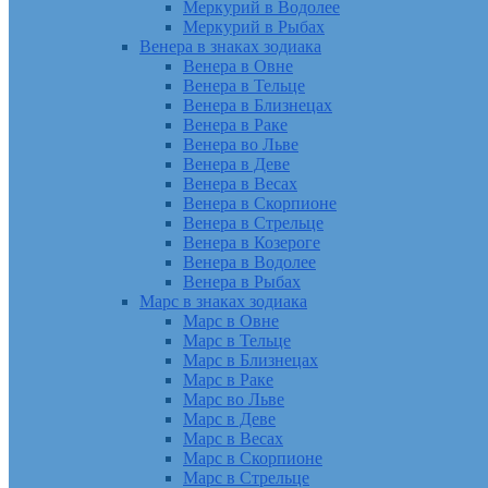
Меркурий в Водолее
Меркурий в Рыбах
Венера в знаках зодиака
Венера в Овне
Венера в Тельце
Венера в Близнецах
Венера в Раке
Венера во Льве
Венера в Деве
Венера в Весах
Венера в Скорпионе
Венера в Стрельце
Венера в Козероге
Венера в Водолее
Венера в Рыбах
Марс в знаках зодиака
Марс в Овне
Марс в Тельце
Марс в Близнецах
Марс в Раке
Марс во Льве
Марс в Деве
Марс в Весах
Марс в Скорпионе
Марс в Стрельце