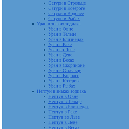
Сатурн в Стрельце
Сатурн в Козероге
Сатурн в Водолее
Сатурн в Рыбах
Уран в знаках зодиака
Уран в Овне
Уран в Тельце
Уран в Близнецах
Уран в Раке
Уран во Льве
Уран в Деве
Уран в Весах
Уран в Скорпионе
Уран в Стрельце
Уран в Водолее
Уран в Козероге
Уран в Рыбах
Нептун в знаках зодиака
Нептун в Овне
Нептун в Тельце
Нептун в Близнецах
Нептун в Раке
Нептун во Льве
Нептун в Деве
Нептун в Весах