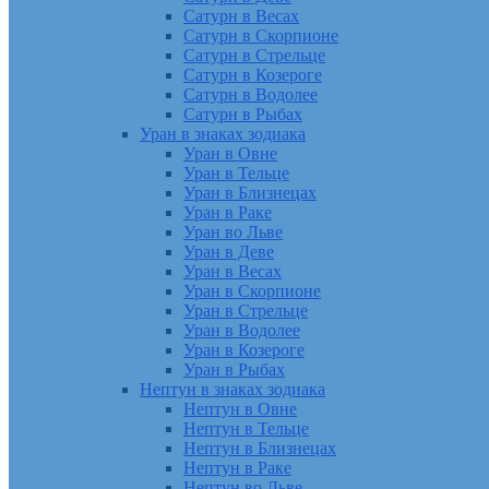
Сатурн в Весах
Сатурн в Скорпионе
Сатурн в Стрельце
Сатурн в Козероге
Сатурн в Водолее
Сатурн в Рыбах
Уран в знаках зодиака
Уран в Овне
Уран в Тельце
Уран в Близнецах
Уран в Раке
Уран во Льве
Уран в Деве
Уран в Весах
Уран в Скорпионе
Уран в Стрельце
Уран в Водолее
Уран в Козероге
Уран в Рыбах
Нептун в знаках зодиака
Нептун в Овне
Нептун в Тельце
Нептун в Близнецах
Нептун в Раке
Нептун во Льве