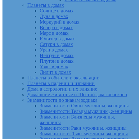
Планеты в домах
Солнце в домах
Луна в домах
Меркурий в домах
Венера в домах
Марс в домах
Юпитер в домах
Сатурн в домах
Уран в домах
Нептун в домах
Плутон в домах
Узлы в домах
Лилит в домах
Планеты в обители и экзальтации
Планеты в падении и изгнании
Дома в астрологии и их влияние
Домашние животные и Шестой дом гороскопа
Знаменитости по знакам зодиака
Знаменитости Овны мужчины, женщины
Знаменитости Тельцы мужчины, женщины
Знаменитости Близнецы мужчины,
женщины
Знаменитости Раки мужчины, женщины
Знаменитости Львы мужчины, женщины