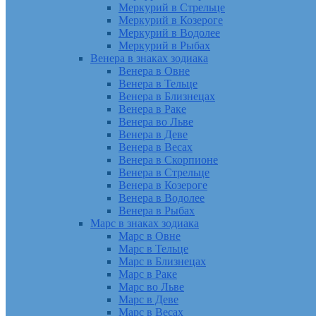
Меркурий в Стрельце
Меркурий в Козероге
Меркурий в Водолее
Меркурий в Рыбах
Венера в знаках зодиака
Венера в Овне
Венера в Тельце
Венера в Близнецах
Венера в Раке
Венера во Льве
Венера в Деве
Венера в Весах
Венера в Скорпионе
Венера в Стрельце
Венера в Козероге
Венера в Водолее
Венера в Рыбах
Марс в знаках зодиака
Марс в Овне
Марс в Тельце
Марс в Близнецах
Марс в Раке
Марс во Льве
Марс в Деве
Марс в Весах