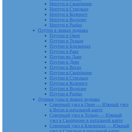
Нептун в Скорпионе
Нептун в Стрельце
Нептун в Козероге
Нептун в Водолее
Нептун в Рыбах
Плутон в знаках зодиака
Плутон в Овне
Плутон в Тельце
Плутон в Близнецах
Плутон в Раке
Плутон во Льве
Плутон в Деве
Плутон в Весах
Плутон в Скорпионе
Плутон в Стрельце
Плутон в Козероге
Плутон в Водолее
Плутон в Рыбах
Лунные узлы в знаках зодиака
Северный узел в Овне — Южный узел
в Весах в натальной карте
Северный узел в Тельце — Южный
узел в Скорпионе в натальной карте
Северный узел в Близнецах — Южный
узел в Стрельце в натальной карте