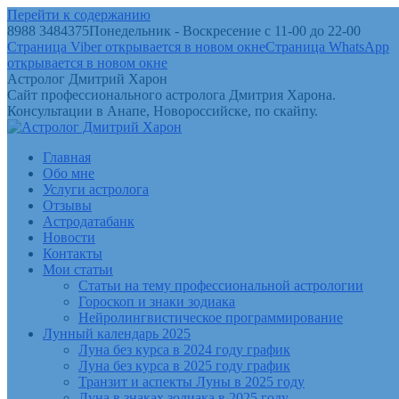
Перейти к содержанию
8988 3484375
Понедельник - Воскресение с 11-00 до 22-00
Страница Viber открывается в новом окне
Страница WhatsApp
открывается в новом окне
Астролог Дмитрий Харон
Сайт профессионального астролога Дмитрия Харона.
Консультации в Анапе, Новороссийске, по скайпу.
Главная
Обо мне
Услуги астролога
Отзывы
Астродатабанк
Новости
Контакты
Мои статьи
Статьи на тему профессиональной астрологии
Гороскоп и знаки зодиака
Нейролингвистическое программирование
Лунный календарь 2025
Луна без курса в 2024 году график
Луна без курса в 2025 году график
Транзит и аспекты Луны в 2025 году
Луна в знаках зодиака в 2025 году