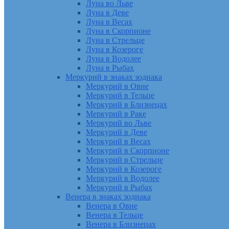
Луна во Льве
Луна в Деве
Луна в Весах
Луна в Скорпионе
Луна в Стрельце
Луна в Козероге
Луна в Водолее
Луна в Рыбах
Меркурий в знаках зодиака
Меркурий в Овне
Меркурий в Тельце
Меркурий в Близнецах
Меркурий в Раке
Меркурий во Льве
Меркурий в Деве
Меркурий в Весах
Меркурий в Скорпионе
Меркурий в Стрельце
Меркурий в Козероге
Меркурий в Водолее
Меркурий в Рыбах
Венера в знаках зодиака
Венера в Овне
Венера в Тельце
Венера в Близнецах