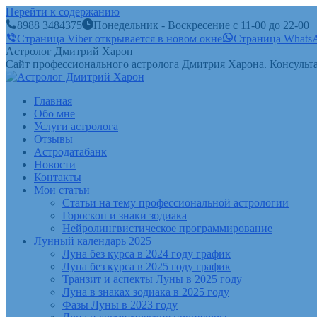
Перейти к содержанию
8988 3484375
Понедельник - Воскресение с 11-00 до 22-00
Страница Viber открывается в новом окне
Страница WhatsA
Астролог Дмитрий Харон
Сайт профессионального астролога Дмитрия Харона. Консульта
Главная
Обо мне
Услуги астролога
Отзывы
Астродатабанк
Новости
Контакты
Мои статьи
Статьи на тему профессиональной астрологии
Гороскоп и знаки зодиака
Нейролингвистическое программирование
Лунный календарь 2025
Луна без курса в 2024 году график
Луна без курса в 2025 году график
Транзит и аспекты Луны в 2025 году
Луна в знаках зодиака в 2025 году
Фазы Луны в 2023 году