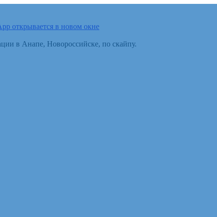
pp открывается в новом окне
ции в Анапе, Новороссийске, по скайпу.