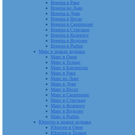
Венера в Раке
Венера во Льве
Венера в Деве
Венера в Весах
Венера в Скорпионе
Венера в Стрельце
Венера в Козероге
Венера в Водолее
Венера в Рыбах
Марс в знаках зодиака
Марс в Овне
Марс в Тельце
Марс в Близнецах
Марс в Раке
Марс во Льве
Марс в Деве
Марс в Весах
Марс в Скорпионе
Марс в Стрельце
Марс в Козероге
Марс в Водолее
Марс в Рыбах
Юпитер в знаках зодиака
Юпитер в Овне
Юпитер в Тельце