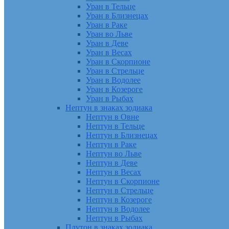
Уран в Тельце
Уран в Близнецах
Уран в Раке
Уран во Льве
Уран в Деве
Уран в Весах
Уран в Скорпионе
Уран в Стрельце
Уран в Водолее
Уран в Козероге
Уран в Рыбах
Нептун в знаках зодиака
Нептун в Овне
Нептун в Тельце
Нептун в Близнецах
Нептун в Раке
Нептун во Льве
Нептун в Деве
Нептун в Весах
Нептун в Скорпионе
Нептун в Стрельце
Нептун в Козероге
Нептун в Водолее
Нептун в Рыбах
Плутон в знаках зодиака