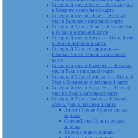
Северный узел в Раке — Южный узел
в Козероге в натальной карте
Северный узел во Льве — Южный
узел в Водолее в натальной карте
Северный Узел в Деве — Южный Узел
в Рыбах в натальной карте
Северный узел в Весах — Южный узел
в Овне в натальной карте
Северный Узел в Скорпионе —
Южный Узел в Тельце в натальной
карте
Северный узел в Козероге — Южный
узел в Раке в натальной карте
Северный Узел в Стрельце — Южный
Узел в Близнецах в натальной карте
Северный узел в Водолее — Южный
узел во Льве в натальной карте
Северный Узел в Рыбах — Южный
Узел в Деве в натальной карте
Лилит (Черная Луна) в знаках
зодиака
Селена(Белая Луна) в знаках
зодиака
Хирон в знаках зодиака
Юнона в знаках зодиака