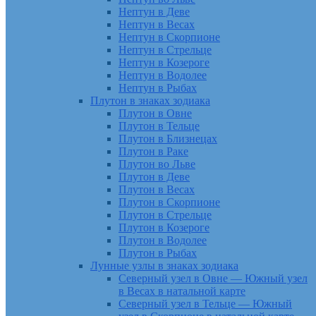
Нептун в Деве
Нептун в Весах
Нептун в Скорпионе
Нептун в Стрельце
Нептун в Козероге
Нептун в Водолее
Нептун в Рыбах
Плутон в знаках зодиака
Плутон в Овне
Плутон в Тельце
Плутон в Близнецах
Плутон в Раке
Плутон во Льве
Плутон в Деве
Плутон в Весах
Плутон в Скорпионе
Плутон в Стрельце
Плутон в Козероге
Плутон в Водолее
Плутон в Рыбах
Лунные узлы в знаках зодиака
Северный узел в Овне — Южный узел
в Весах в натальной карте
Северный узел в Тельце — Южный