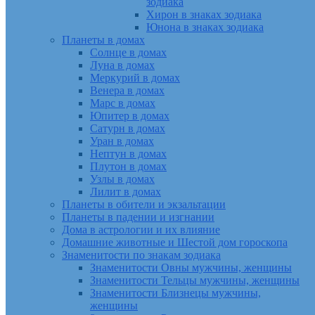
зодиака
Хирон в знаках зодиака
Юнона в знаках зодиака
Планеты в домах
Солнце в домах
Луна в домах
Меркурий в домах
Венера в домах
Марс в домах
Юпитер в домах
Сатурн в домах
Уран в домах
Нептун в домах
Плутон в домах
Узлы в домах
Лилит в домах
Планеты в обители и экзальтации
Планеты в падении и изгнании
Дома в астрологии и их влияние
Домашние животные и Шестой дом гороскопа
Знаменитости по знакам зодиака
Знаменитости Овны мужчины, женщины
Знаменитости Тельцы мужчины, женщины
Знаменитости Близнецы мужчины,
женщины