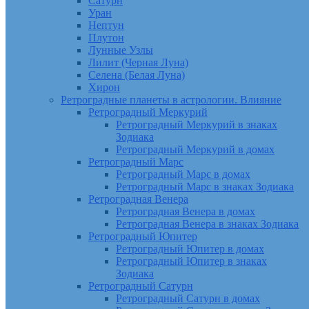
Сатурн
Уран
Нептун
Плутон
Лунные Узлы
Лилит (Черная Луна)
Селена (Белая Луна)
Хирон
Ретроградные планеты в астрологии. Влияние
Ретроградный Меркурий
Ретроградный Меркурий в знаках
Зодиака
Ретроградный Меркурий в домах
Ретроградный Марс
Ретроградный Марс в домах
Ретроградный Марс в знаках Зодиака
Ретроградная Венера
Ретроградная Венера в домах
Ретроградная Венера в знаках Зодиака
Ретроградный Юпитер
Ретроградный Юпитер в домах
Ретроградный Юпитер в знаках
Зодиака
Ретроградный Сатурн
Ретроградный Сатурн в домах