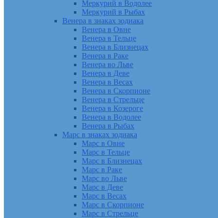
Меркурий в Водолее
Меркурий в Рыбах
Венера в знаках зодиака
Венера в Овне
Венера в Тельце
Венера в Близнецах
Венера в Раке
Венера во Льве
Венера в Деве
Венера в Весах
Венера в Скорпионе
Венера в Стрельце
Венера в Козероге
Венера в Водолее
Венера в Рыбах
Марс в знаках зодиака
Марс в Овне
Марс в Тельце
Марс в Близнецах
Марс в Раке
Марс во Льве
Марс в Деве
Марс в Весах
Марс в Скорпионе
Марс в Стрельце