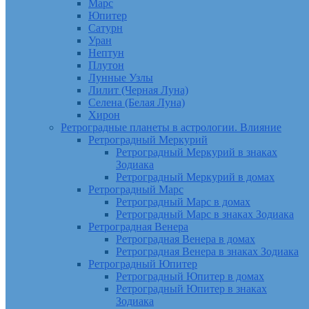
Марс
Юпитер
Сатурн
Уран
Нептун
Плутон
Лунные Узлы
Лилит (Черная Луна)
Селена (Белая Луна)
Хирон
Ретроградные планеты в астрологии. Влияние
Ретроградный Меркурий
Ретроградный Меркурий в знаках
Зодиака
Ретроградный Меркурий в домах
Ретроградный Марс
Ретроградный Марс в домах
Ретроградный Марс в знаках Зодиака
Ретроградная Венера
Ретроградная Венера в домах
Ретроградная Венера в знаках Зодиака
Ретроградный Юпитер
Ретроградный Юпитер в домах
Ретроградный Юпитер в знаках
Зодиака