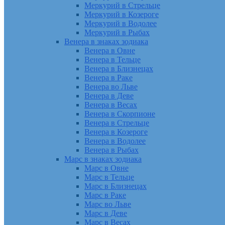
Меркурий в Стрельце
Меркурий в Козероге
Меркурий в Водолее
Меркурий в Рыбах
Венера в знаках зодиака
Венера в Овне
Венера в Тельце
Венера в Близнецах
Венера в Раке
Венера во Льве
Венера в Деве
Венера в Весах
Венера в Скорпионе
Венера в Стрельце
Венера в Козероге
Венера в Водолее
Венера в Рыбах
Марс в знаках зодиака
Марс в Овне
Марс в Тельце
Марс в Близнецах
Марс в Раке
Марс во Льве
Марс в Деве
Марс в Весах