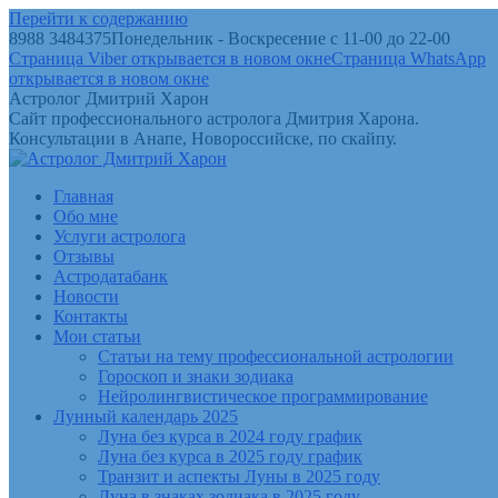
Перейти к содержанию
8988 3484375
Понедельник - Воскресение с 11-00 до 22-00
Страница Viber открывается в новом окне
Страница WhatsApp
открывается в новом окне
Астролог Дмитрий Харон
Сайт профессионального астролога Дмитрия Харона.
Консультации в Анапе, Новороссийске, по скайпу.
Главная
Обо мне
Услуги астролога
Отзывы
Астродатабанк
Новости
Контакты
Мои статьи
Статьи на тему профессиональной астрологии
Гороскоп и знаки зодиака
Нейролингвистическое программирование
Лунный календарь 2025
Луна без курса в 2024 году график
Луна без курса в 2025 году график
Транзит и аспекты Луны в 2025 году
Луна в знаках зодиака в 2025 году