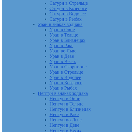
Сатурн в Стрельце
Сатурн в Козероге
Сатурн в Водолее
Сатурн в Рыбах
Уран в знаках зодиака
Уран в Овне
Уран в Тельце
Уран в Близнецах
Уран в Раке
Уран во Льве
Уран в Деве
Уран в Весах
Уран в Скорпионе
Уран в Стрельце
Уран в Водолее
Уран в Козероге
Уран в Рыбах
Нептун в знаках зодиака
Нептун в Овне
Нептун в Тельце
Нептун в Близнецах
Нептун в Раке
Нептун во Льве
Нептун в Деве
Нептун в Весах