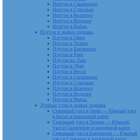
Нептун в Скорпионе
Нептун в Стрельце
Нептун в Козероге
Нептун в Водолее
Нептун в Рыбах
Плутон в знаках зодиака
Плутон в Овне
Плутон в Тельце
Плутон в Близнецах
Плутон в Раке
Плутон во Льве
Плутон в Деве
Плутон в Весах
Плутон в Скорпионе
Плутон в Стрельце
Плутон в Козероге
Плутон в Водолее
Плутон в Рыбах
Лунные узлы в знаках зодиака
Северный узел в Овне — Южный узел
в Весах в натальной карте
Северный узел в Тельце — Южный
узел в Скорпионе в натальной карте
Северный узел в Близнецах — Южный
узел в Стрельце в натальной карте