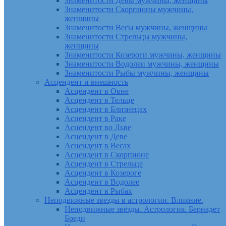
Знаменитости Девы мужчины, женщины
Знаменитости Скорпионы мужчины,
женщины
Знаменитости Весы мужчины, женщины
Знаменитости Стрельцы мужчины,
женщины
Знаменитости Козероги мужчины, женщины
Знаменитости Водолеи мужчины, женщины
Знаменитости Рыбы мужчины, женщины
Асцендент и внешность
Асцендент в Овне
Асцендент в Тельце
Асцендент в Близнецах
Асцендент в Раке
Асцендент во Льве
Асцендент в Деве
Асцендент в Весах
Асцендент в Скорпионе
Асцендент в Стрельце
Асцендент в Козероге
Асцендент в Водолее
Асцендент в Рыбах
Неподвижные звезды в астрологии. Влияние.
Неподвижные звёзды. Астрология. Бернадет
Бреди