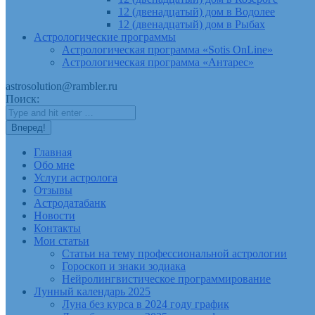
12 (двенадцатый) дом в Водолее
12 (двенадцатый) дом в Рыбах
Астрологические программы
Астрологическая программа «Sotis OnLine»
Астрологическая программа «Антарес»
astrosolution@rambler.ru
Поиск:
Главная
Обо мне
Услуги астролога
Отзывы
Астродатабанк
Новости
Контакты
Мои статьи
Статьи на тему профессиональной астрологии
Гороскоп и знаки зодиака
Нейролингвистическое программирование
Лунный календарь 2025
Луна без курса в 2024 году график