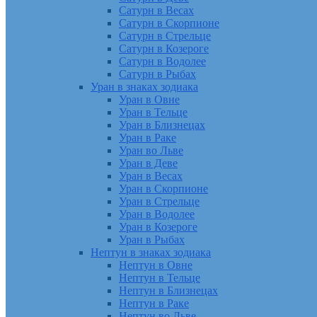
Сатурн в Весах
Сатурн в Скорпионе
Сатурн в Стрельце
Сатурн в Козероге
Сатурн в Водолее
Сатурн в Рыбах
Уран в знаках зодиака
Уран в Овне
Уран в Тельце
Уран в Близнецах
Уран в Раке
Уран во Льве
Уран в Деве
Уран в Весах
Уран в Скорпионе
Уран в Стрельце
Уран в Водолее
Уран в Козероге
Уран в Рыбах
Нептун в знаках зодиака
Нептун в Овне
Нептун в Тельце
Нептун в Близнецах
Нептун в Раке
Нептун во Льве