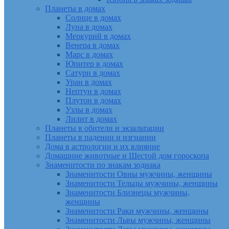
Планеты в домах
Солнце в домах
Луна в домах
Меркурий в домах
Венера в домах
Марс в домах
Юпитер в домах
Сатурн в домах
Уран в домах
Нептун в домах
Плутон в домах
Узлы в домах
Лилит в домах
Планеты в обители и экзальтации
Планеты в падении и изгнании
Дома в астрологии и их влияние
Домашние животные и Шестой дом гороскопа
Знаменитости по знакам зодиака
Знаменитости Овны мужчины, женщины
Знаменитости Тельцы мужчины, женщины
Знаменитости Близнецы мужчины,
женщины
Знаменитости Раки мужчины, женщины
Знаменитости Львы мужчины, женщины