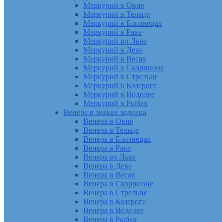
Меркурий в Овне
Меркурий в Тельце
Меркурий в Близнецах
Меркурий в Раке
Меркурий во Льве
Меркурий в Деве
Меркурий в Весах
Меркурий в Скорпионе
Меркурий в Стрельце
Меркурий в Козероге
Меркурий в Водолее
Меркурий в Рыбах
Венера в знаках зодиака
Венера в Овне
Венера в Тельце
Венера в Близнецах
Венера в Раке
Венера во Льве
Венера в Деве
Венера в Весах
Венера в Скорпионе
Венера в Стрельце
Венера в Козероге
Венера в Водолее
Венера в Рыбах