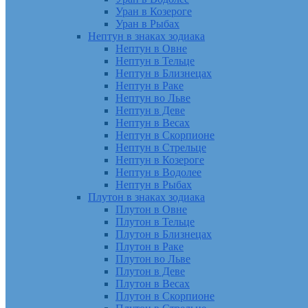
Уран в Козероге
Уран в Рыбах
Нептун в знаках зодиака
Нептун в Овне
Нептун в Тельце
Нептун в Близнецах
Нептун в Раке
Нептун во Льве
Нептун в Деве
Нептун в Весах
Нептун в Скорпионе
Нептун в Стрельце
Нептун в Козероге
Нептун в Водолее
Нептун в Рыбах
Плутон в знаках зодиака
Плутон в Овне
Плутон в Тельце
Плутон в Близнецах
Плутон в Раке
Плутон во Льве
Плутон в Деве
Плутон в Весах
Плутон в Скорпионе