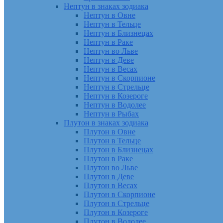
Нептун в знаках зодиака
Нептун в Овне
Нептун в Тельце
Нептун в Близнецах
Нептун в Раке
Нептун во Льве
Нептун в Деве
Нептун в Весах
Нептун в Скорпионе
Нептун в Стрельце
Нептун в Козероге
Нептун в Водолее
Нептун в Рыбах
Плутон в знаках зодиака
Плутон в Овне
Плутон в Тельце
Плутон в Близнецах
Плутон в Раке
Плутон во Льве
Плутон в Деве
Плутон в Весах
Плутон в Скорпионе
Плутон в Стрельце
Плутон в Козероге
Плутон в Водолее