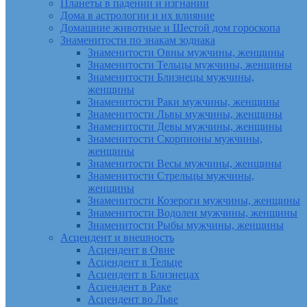
Планеты в падении и изгнании
Дома в астрологии и их влияние
Домашние животные и Шестой дом гороскопа
Знаменитости по знакам зодиака
Знаменитости Овны мужчины, женщины
Знаменитости Тельцы мужчины, женщины
Знаменитости Близнецы мужчины,
женщины
Знаменитости Раки мужчины, женщины
Знаменитости Львы мужчины, женщины
Знаменитости Девы мужчины, женщины
Знаменитости Скорпионы мужчины,
женщины
Знаменитости Весы мужчины, женщины
Знаменитости Стрельцы мужчины,
женщины
Знаменитости Козероги мужчины, женщины
Знаменитости Водолеи мужчины, женщины
Знаменитости Рыбы мужчины, женщины
Асцендент и внешность
Асцендент в Овне
Асцендент в Тельце
Асцендент в Близнецах
Асцендент в Раке
Асцендент во Льве