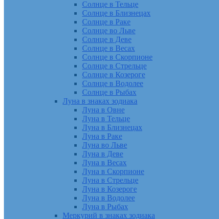
Солнце в Тельце
Солнце в Близнецах
Солнце в Раке
Солнце во Льве
Солнце в Деве
Солнце в Весах
Солнце в Скорпионе
Солнце в Стрельце
Солнце в Козероге
Солнце в Водолее
Солнце в Рыбах
Луна в знаках зодиака
Луна в Овне
Луна в Тельце
Луна в Близнецах
Луна в Раке
Луна во Льве
Луна в Деве
Луна в Весах
Луна в Скорпионе
Луна в Стрельце
Луна в Козероге
Луна в Водолее
Луна в Рыбах
Меркурий в знаках зодиака