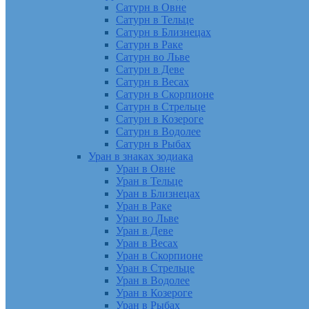
Сатурн в Овне
Сатурн в Тельце
Сатурн в Близнецах
Сатурн в Раке
Сатурн во Льве
Сатурн в Деве
Сатурн в Весах
Сатурн в Скорпионе
Сатурн в Стрельце
Сатурн в Козероге
Сатурн в Водолее
Сатурн в Рыбах
Уран в знаках зодиака
Уран в Овне
Уран в Тельце
Уран в Близнецах
Уран в Раке
Уран во Льве
Уран в Деве
Уран в Весах
Уран в Скорпионе
Уран в Стрельце
Уран в Водолее
Уран в Козероге
Уран в Рыбах