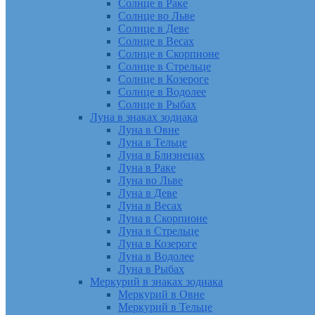
Солнце в Раке
Солнце во Льве
Солнце в Деве
Солнце в Весах
Солнце в Скорпионе
Солнце в Стрельце
Солнце в Козероге
Солнце в Водолее
Солнце в Рыбах
Луна в знаках зодиака
Луна в Овне
Луна в Тельце
Луна в Близнецах
Луна в Раке
Луна во Льве
Луна в Деве
Луна в Весах
Луна в Скорпионе
Луна в Стрельце
Луна в Козероге
Луна в Водолее
Луна в Рыбах
Меркурий в знаках зодиака
Меркурий в Овне
Меркурий в Тельце