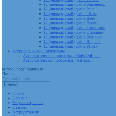
12 (двенадцатый) дом в Близнецах
12 (двенадцатый) дом в Раке
12 (двенадцатый) дом во Льве
12 (двенадцатый) дом в Деве
12 (двенадцатый) дом в Весах
12 (двенадцатый) дом в Скорпионе
12 (двенадцатый) дом в Стрельце
12 (двенадцатый) дом в Козероге
12 (двенадцатый) дом в Водолее
12 (двенадцатый) дом в Рыбах
Астрологические программы
Астрологическая программа «Sotis OnLine»
Астрологическая программа «Антарес»
astrosolution@rambler.ru
Поиск:
Главная
Обо мне
Услуги астролога
Отзывы
Астродатабанк