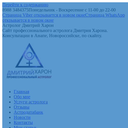
Перейти к содержанию
8988 3484375
Понедельник - Воскресение с 11-00 до 22-00
Страница Viber открывается в новом окне
Страница WhatsApp
открывается в новом окне
Астролог Дмитрий Харон
Сайт профессионального астролога Дмитрия Харона.
Консультации в Анапе, Новороссийске, по скайпу.
Главная
Обо мне
Услуги астролога
Отзывы
Астродатабанк
Новости
Контакты
Мои статьи