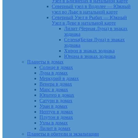
Узел в Близнецах в натальной карте
Северный узел в Водолее — Южный
узел во Льве в натальной карте
Северный Узел в Рыбах — Южный
Узел в Деве в натальной карте
Лилит (Черная Луна) в знаках
зодиака
Селена(Белая Луна) в знаках
зодиака
Хирон в знаках зодиака
Юнона в знаках зодиака
Планеты в домах
Солнце в домах
Луна в домах
Меркурий в домах
Венера в домах
Марс в домах
Юпитер в домах
Сатурн в домах
Уран в домах
Нептун в домах
Плутон в домах
Узлы в домах
Лилит в домах
Планеты в обители и экзальтации