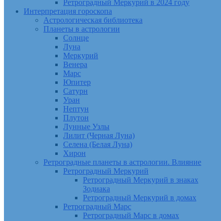
Ретроградный Меркурий в 2024 году
Интерпретация гороскопа
Астрологическая библиотека
Планеты в астрологии
Солнце
Луна
Меркурий
Венера
Марс
Юпитер
Сатурн
Уран
Нептун
Плутон
Лунные Узлы
Лилит (Черная Луна)
Селена (Белая Луна)
Хирон
Ретроградные планеты в астрологии. Влияние
Ретроградный Меркурий
Ретроградный Меркурий в знаках
Зодиака
Ретроградный Меркурий в домах
Ретроградный Марс
Ретроградный Марс в домах