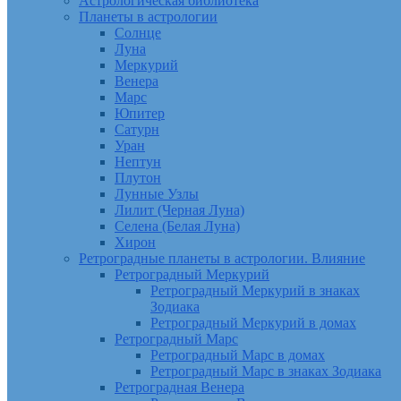
Астрологическая библиотека
Планеты в астрологии
Солнце
Луна
Меркурий
Венера
Марс
Юпитер
Сатурн
Уран
Нептун
Плутон
Лунные Узлы
Лилит (Черная Луна)
Селена (Белая Луна)
Хирон
Ретроградные планеты в астрологии. Влияние
Ретроградный Меркурий
Ретроградный Меркурий в знаках
Зодиака
Ретроградный Меркурий в домах
Ретроградный Марс
Ретроградный Марс в домах
Ретроградный Марс в знаках Зодиака
Ретроградная Венера