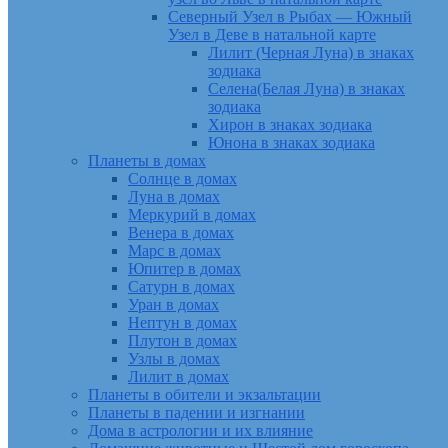
Северный Узел в Рыбах — Южный
Узел в Деве в натальной карте
Лилит (Черная Луна) в знаках
зодиака
Селена(Белая Луна) в знаках
зодиака
Хирон в знаках зодиака
Юнона в знаках зодиака
Планеты в домах
Солнце в домах
Луна в домах
Меркурий в домах
Венера в домах
Марс в домах
Юпитер в домах
Сатурн в домах
Уран в домах
Нептун в домах
Плутон в домах
Узлы в домах
Лилит в домах
Планеты в обители и экзальтации
Планеты в падении и изгнании
Дома в астрологии и их влияние