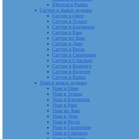
Юпитер в Рыбах
Сатурн в знаках зодиака
Сатурн в Овне
Сатурн в Тельце
Сатурн в Близнецах
Сатурн в Раке
Сатурн во Льве
Сатурн в Деве
Сатурн в Весах
Сатурн в Скорпионе
Сатурн в Стрельце
Сатурн в Козероге
Сатурн в Водолее
Сатурн в Рыбах
Уран в знаках зодиака
Уран в Овне
Уран в Тельце
Уран в Близнецах
Уран в Раке
Уран во Льве
Уран в Деве
Уран в Весах
Уран в Скорпионе
Уран в Стрельце
Уран в Водолее