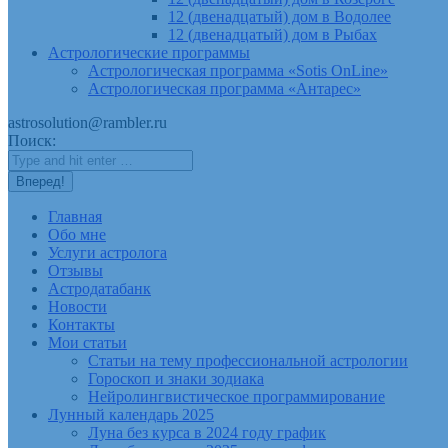
12 (двенадцатый) дом в Водолее
12 (двенадцатый) дом в Рыбах
Астрологические программы
Астрологическая программа «Sotis OnLine»
Астрологическая программа «Антарес»
astrosolution@rambler.ru
Поиск:
Главная
Обо мне
Услуги астролога
Отзывы
Астродатабанк
Новости
Контакты
Мои статьи
Статьи на тему профессиональной астрологии
Гороскоп и знаки зодиака
Нейролингвистическое программирование
Лунный календарь 2025
Луна без курса в 2024 году график