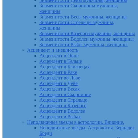
Знаменитости Девы мужчины, женщины
Знаменитости Скорпионы мужчины,
женщины
Знаменитости Весы мужчины, женщины
Знаменитости Стрельцы мужчины,
женщины
Знаменитости Козероги мужчины, женщины
Знаменитости Водолеи мужчины, женщины
Знаменитости Рыбы мужчины, женщины
Асцендент и внешность
Асцендент в Овне
Асцендент в Тельце
Асцендент в Близнецах
Асцендент в Раке
Асцендент во Льве
Асцендент в Деве
Асцендент в Весах
Асцендент в Скорпионе
Асцендент в Стрельце
Асцендент в Козероге
Асцендент в Водолее
Асцендент в Рыбах
Неподвижные звезды в астрологии. Влияние.
Неподвижные звёзды. Астрология. Бернадет
Бреди