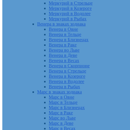
Меркурий в Стрельце
Меркурий в Козероге
Меркурий в Водолее
Меркурий в Рыбах
Венера в знаках зодиака
Венера в Овне
Венера в Тельце
Венера в Близнецах
Венера в Раке
Венера во Льве
Венера в Деве
Венера в Весах
Венера в Скорпионе
Венера в Стрельце
Венера в Козероге
Венера в Водолее
Венера в Рыбах
Марс в знаках зодиака
Марс в Овне
Марс в Тельце
Марс в Близнецах
Марс в Раке
Марс во Льве
Марс в Деве
Марс в Весах