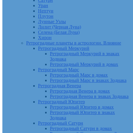
Сатурн
Уран
Нептун
Плутон
Лунные Узлы
Лилит (Черная Луна)
Селена (Белая Луна)
Хирон
Ретроградные планеты в астрологии. Влияние
Ретроградный Меркурий
Ретроградный Меркурий в знаках
Зодиака
Ретроградный Меркурий в домах
Ретроградный Марс
Ретроградный Марс в домах
Ретроградный Марс в знаках Зодиака
Ретроградная Венера
Ретроградная Венера в домах
Ретроградная Венера в знаках Зодиака
Ретроградный Юпитер
Ретроградный Юпитер в домах
Ретроградный Юпитер в знаках
Зодиака
Ретроградный Сатурн
Ретроградный Сатурн в домах