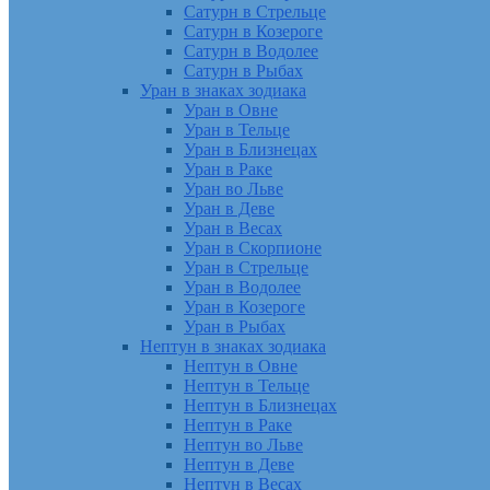
Сатурн в Стрельце
Сатурн в Козероге
Сатурн в Водолее
Сатурн в Рыбах
Уран в знаках зодиака
Уран в Овне
Уран в Тельце
Уран в Близнецах
Уран в Раке
Уран во Льве
Уран в Деве
Уран в Весах
Уран в Скорпионе
Уран в Стрельце
Уран в Водолее
Уран в Козероге
Уран в Рыбах
Нептун в знаках зодиака
Нептун в Овне
Нептун в Тельце
Нептун в Близнецах
Нептун в Раке
Нептун во Льве
Нептун в Деве
Нептун в Весах