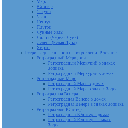
Марс
Юпитер
Сатурн
Уран
Нептун
Плутон
Лунные Узлы
Лилит (Черная Луна)
Селена (Белая Луна)
Хирон
Ретроградные планеты в астрологии. Влияние
Ретроградный Меркурий
Ретроградный Меркурий в знаках
Зодиака
Ретроградный Меркурий в домах
Ретроградный Марс
Ретроградный Марс в домах
Ретроградный Марс в знаках Зодиака
Ретроградная Венера
Ретроградная Венера в домах
Ретроградная Венера в знаках Зодиака
Ретроградный Юпитер
Ретроградный Юпитер в домах
Ретроградный Юпитер в знаках
Зодиака