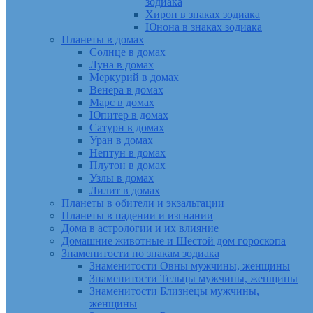
зодиака
Хирон в знаках зодиака
Юнона в знаках зодиака
Планеты в домах
Солнце в домах
Луна в домах
Меркурий в домах
Венера в домах
Марс в домах
Юпитер в домах
Сатурн в домах
Уран в домах
Нептун в домах
Плутон в домах
Узлы в домах
Лилит в домах
Планеты в обители и экзальтации
Планеты в падении и изгнании
Дома в астрологии и их влияние
Домашние животные и Шестой дом гороскопа
Знаменитости по знакам зодиака
Знаменитости Овны мужчины, женщины
Знаменитости Тельцы мужчины, женщины
Знаменитости Близнецы мужчины,
женщины