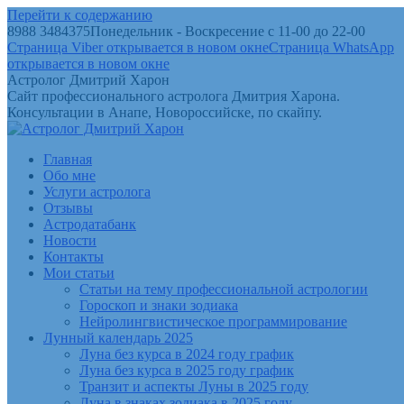
Перейти к содержанию
8988 3484375
Понедельник - Воскресение с 11-00 до 22-00
Страница Viber открывается в новом окне
Страница WhatsApp
открывается в новом окне
Астролог Дмитрий Харон
Сайт профессионального астролога Дмитрия Харона.
Консультации в Анапе, Новороссийске, по скайпу.
Главная
Обо мне
Услуги астролога
Отзывы
Астродатабанк
Новости
Контакты
Мои статьи
Статьи на тему профессиональной астрологии
Гороскоп и знаки зодиака
Нейролингвистическое программирование
Лунный календарь 2025
Луна без курса в 2024 году график
Луна без курса в 2025 году график
Транзит и аспекты Луны в 2025 году
Луна в знаках зодиака в 2025 году