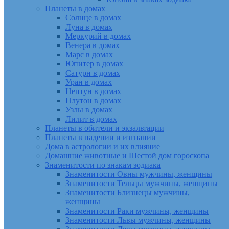
Планеты в домах
Солнце в домах
Луна в домах
Меркурий в домах
Венера в домах
Марс в домах
Юпитер в домах
Сатурн в домах
Уран в домах
Нептун в домах
Плутон в домах
Узлы в домах
Лилит в домах
Планеты в обители и экзальтации
Планеты в падении и изгнании
Дома в астрологии и их влияние
Домашние животные и Шестой дом гороскопа
Знаменитости по знакам зодиака
Знаменитости Овны мужчины, женщины
Знаменитости Тельцы мужчины, женщины
Знаменитости Близнецы мужчины,
женщины
Знаменитости Раки мужчины, женщины
Знаменитости Львы мужчины, женщины