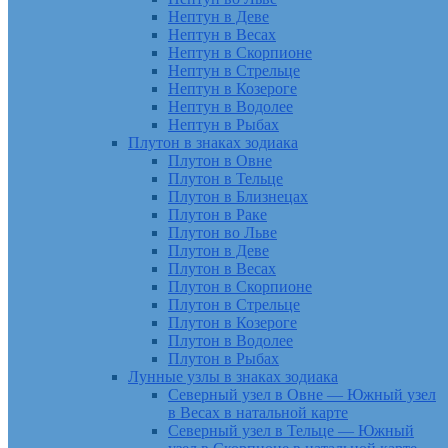
Нептун в Деве
Нептун в Весах
Нептун в Скорпионе
Нептун в Стрельце
Нептун в Козероге
Нептун в Водолее
Нептун в Рыбах
Плутон в знаках зодиака
Плутон в Овне
Плутон в Тельце
Плутон в Близнецах
Плутон в Раке
Плутон во Льве
Плутон в Деве
Плутон в Весах
Плутон в Скорпионе
Плутон в Стрельце
Плутон в Козероге
Плутон в Водолее
Плутон в Рыбах
Лунные узлы в знаках зодиака
Северный узел в Овне — Южный узел
в Весах в натальной карте
Северный узел в Тельце — Южный