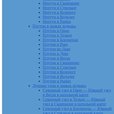
Нептун в Скорпионе
Нептун в Стрельце
Нептун в Козероге
Нептун в Водолее
Нептун в Рыбах
Плутон в знаках зодиака
Плутон в Овне
Плутон в Тельце
Плутон в Близнецах
Плутон в Раке
Плутон во Льве
Плутон в Деве
Плутон в Весах
Плутон в Скорпионе
Плутон в Стрельце
Плутон в Козероге
Плутон в Водолее
Плутон в Рыбах
Лунные узлы в знаках зодиака
Северный узел в Овне — Южный узел
в Весах в натальной карте
Северный узел в Тельце — Южный
узел в Скорпионе в натальной карте
Северный узел в Близнецах — Южный
узел в Стрельце в натальной карте