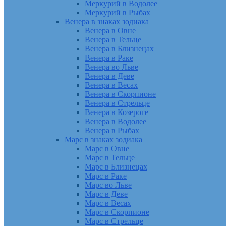
Меркурий в Водолее
Меркурий в Рыбах
Венера в знаках зодиака
Венера в Овне
Венера в Тельце
Венера в Близнецах
Венера в Раке
Венера во Льве
Венера в Деве
Венера в Весах
Венера в Скорпионе
Венера в Стрельце
Венера в Козероге
Венера в Водолее
Венера в Рыбах
Марс в знаках зодиака
Марс в Овне
Марс в Тельце
Марс в Близнецах
Марс в Раке
Марс во Льве
Марс в Деве
Марс в Весах
Марс в Скорпионе
Марс в Стрельце