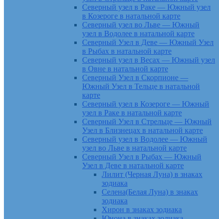
Северный узел в Раке — Южный узел
в Козероге в натальной карте
Северный узел во Льве — Южный
узел в Водолее в натальной карте
Северный Узел в Деве — Южный Узел
в Рыбах в натальной карте
Северный узел в Весах — Южный узел
в Овне в натальной карте
Северный Узел в Скорпионе —
Южный Узел в Тельце в натальной
карте
Северный узел в Козероге — Южный
узел в Раке в натальной карте
Северный Узел в Стрельце — Южный
Узел в Близнецах в натальной карте
Северный узел в Водолее — Южный
узел во Льве в натальной карте
Северный Узел в Рыбах — Южный
Узел в Деве в натальной карте
Лилит (Черная Луна) в знаках
зодиака
Селена(Белая Луна) в знаках
зодиака
Хирон в знаках зодиака
Юнона в знаках зодиака