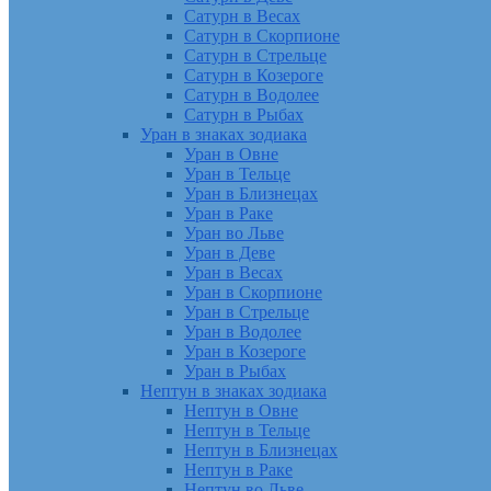
Сатурн в Весах
Сатурн в Скорпионе
Сатурн в Стрельце
Сатурн в Козероге
Сатурн в Водолее
Сатурн в Рыбах
Уран в знаках зодиака
Уран в Овне
Уран в Тельце
Уран в Близнецах
Уран в Раке
Уран во Льве
Уран в Деве
Уран в Весах
Уран в Скорпионе
Уран в Стрельце
Уран в Водолее
Уран в Козероге
Уран в Рыбах
Нептун в знаках зодиака
Нептун в Овне
Нептун в Тельце
Нептун в Близнецах
Нептун в Раке
Нептун во Льве