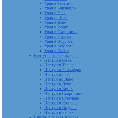
Уран в Тельце
Уран в Близнецах
Уран в Раке
Уран во Льве
Уран в Деве
Уран в Весах
Уран в Скорпионе
Уран в Стрельце
Уран в Водолее
Уран в Козероге
Уран в Рыбах
Нептун в знаках зодиака
Нептун в Овне
Нептун в Тельце
Нептун в Близнецах
Нептун в Раке
Нептун во Льве
Нептун в Деве
Нептун в Весах
Нептун в Скорпионе
Нептун в Стрельце
Нептун в Козероге
Нептун в Водолее
Нептун в Рыбах
Плутон в знаках зодиака