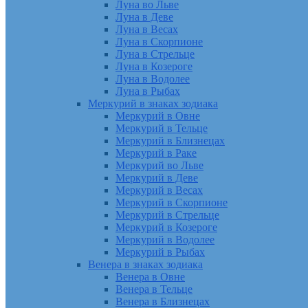
Луна во Льве
Луна в Деве
Луна в Весах
Луна в Скорпионе
Луна в Стрельце
Луна в Козероге
Луна в Водолее
Луна в Рыбах
Меркурий в знаках зодиака
Меркурий в Овне
Меркурий в Тельце
Меркурий в Близнецах
Меркурий в Раке
Меркурий во Льве
Меркурий в Деве
Меркурий в Весах
Меркурий в Скорпионе
Меркурий в Стрельце
Меркурий в Козероге
Меркурий в Водолее
Меркурий в Рыбах
Венера в знаках зодиака
Венера в Овне
Венера в Тельце
Венера в Близнецах