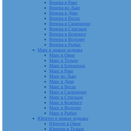
Венера в Раке
Венера во Льве
Венера в Деве
Венера в Весах
Венера в Скорпионе
Венера в Стрельце
Венера в Козероге
Венера в Водолее
Венера в Рыбах
Марс в знаках зодиака
Марс в Овне
Марс в Тельце
Марс в Близнецах
Марс в Раке
Марс во Льве
Марс в Деве
Марс в Весах
Марс в Скорпионе
Марс в Стрельце
Марс в Козероге
Марс в Водолее
Марс в Рыбах
Юпитер в знаках зодиака
Юпитер в Овне
Юпитер в Тельце