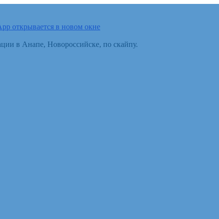
pp открывается в новом окне
ции в Анапе, Новороссийске, по скайпу.