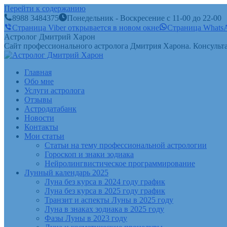
Перейти к содержанию
8988 3484375
Понедельник - Воскресение с 11-00 до 22-00
Страница Viber открывается в новом окне
Страница WhatsA
Астролог Дмитрий Харон
Сайт профессионального астролога Дмитрия Харона. Консульта
Главная
Обо мне
Услуги астролога
Отзывы
Астродатабанк
Новости
Контакты
Мои статьи
Статьи на тему профессиональной астрологии
Гороскоп и знаки зодиака
Нейролингвистическое программирование
Лунный календарь 2025
Луна без курса в 2024 году график
Луна без курса в 2025 году график
Транзит и аспекты Луны в 2025 году
Луна в знаках зодиака в 2025 году
Фазы Луны в 2023 году