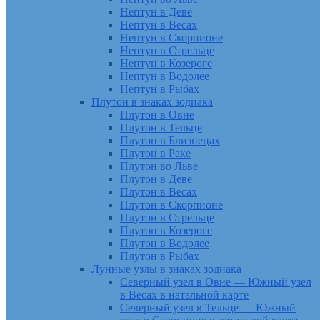
Нептун в Деве
Нептун в Весах
Нептун в Скорпионе
Нептун в Стрельце
Нептун в Козероге
Нептун в Водолее
Нептун в Рыбах
Плутон в знаках зодиака
Плутон в Овне
Плутон в Тельце
Плутон в Близнецах
Плутон в Раке
Плутон во Льве
Плутон в Деве
Плутон в Весах
Плутон в Скорпионе
Плутон в Стрельце
Плутон в Козероге
Плутон в Водолее
Плутон в Рыбах
Лунные узлы в знаках зодиака
Северный узел в Овне — Южный узел
в Весах в натальной карте
Северный узел в Тельце — Южный