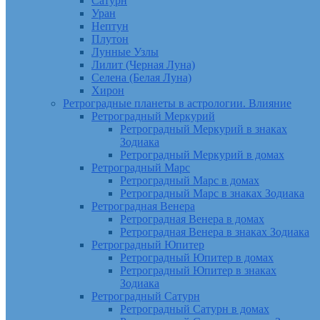
Сатурн
Уран
Нептун
Плутон
Лунные Узлы
Лилит (Черная Луна)
Селена (Белая Луна)
Хирон
Ретроградные планеты в астрологии. Влияние
Ретроградный Меркурий
Ретроградный Меркурий в знаках
Зодиака
Ретроградный Меркурий в домах
Ретроградный Марс
Ретроградный Марс в домах
Ретроградный Марс в знаках Зодиака
Ретроградная Венера
Ретроградная Венера в домах
Ретроградная Венера в знаках Зодиака
Ретроградный Юпитер
Ретроградный Юпитер в домах
Ретроградный Юпитер в знаках
Зодиака
Ретроградный Сатурн
Ретроградный Сатурн в домах