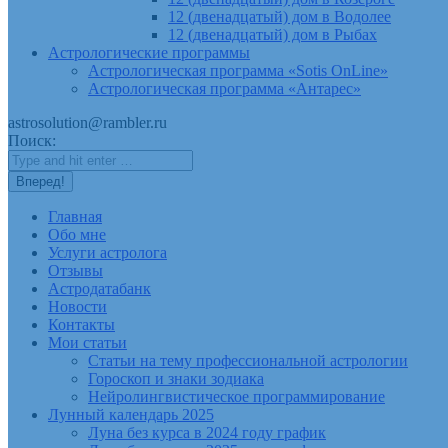
12 (двенадцатый) дом в Водолее
12 (двенадцатый) дом в Рыбах
Астрологические программы
Астрологическая программа «Sotis OnLine»
Астрологическая программа «Антарес»
astrosolution@rambler.ru
Поиск:
Главная
Обо мне
Услуги астролога
Отзывы
Астродатабанк
Новости
Контакты
Мои статьи
Статьи на тему профессиональной астрологии
Гороскоп и знаки зодиака
Нейролингвистическое программирование
Лунный календарь 2025
Луна без курса в 2024 году график