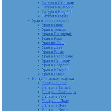
Сатурн в Стрельце
Сатурн в Козероге
Сатурн в Водолее
Сатурн в Рыбах
Уран в знаках зодиака
Уран в Овне
Уран в Тельце
Уран в Близнецах
Уран в Раке
Уран во Льве
Уран в Деве
Уран в Весах
Уран в Скорпионе
Уран в Стрельце
Уран в Водолее
Уран в Козероге
Уран в Рыбах
Нептун в знаках зодиака
Нептун в Овне
Нептун в Тельце
Нептун в Близнецах
Нептун в Раке
Нептун во Льве
Нептун в Деве
Нептун в Весах