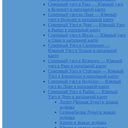
Северный узел в Раке — Южный узел
в Козероге в натальной карте
Северный узел во Льве — Южный
узел в Водолее в натальной карте
Северный Узел в Деве — Южный Узел
в Рыбах в натальной карте
Северный узел в Весах — Южный узел
в Овне в натальной карте
Северный Узел в Скорпионе —
Южный Узел в Тельце в натальной
карте
Северный узел в Козероге — Южный
узел в Раке в натальной карте
Северный Узел в Стрельце — Южный
Узел в Близнецах в натальной карте
Северный узел в Водолее — Южный
узел во Льве в натальной карте
Северный Узел в Рыбах — Южный
Узел в Деве в натальной карте
Лилит (Черная Луна) в знаках
зодиака
Селена(Белая Луна) в знаках
зодиака
Хирон в знаках зодиака
Юнона в знаках зодиака