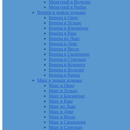
Меркурий в Водолее
Меркурий в Рыбах
Венера в знаках зодиака
Венера в Овне
Венера в Тельце
Венера в Близнецах
Венера в Раке
Венера во Льве
Венера в Деве
Венера в Весах
Венера в Скорпионе
Венера в Стрельце
Венера в Козероге
Венера в Водолее
Венера в Рыбах
Марс в знаках зодиака
Марс в Овне
Марс в Тельце
Марс в Близнецах
Марс в Раке
Марс во Льве
Марс в Деве
Марс в Весах
Марс в Скорпионе
Марс в Стрельце