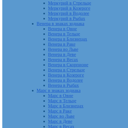
Меркурий в Стрельце
Меркурий в Козероге
Меркурий в Водолее
Меркурий в Рыбах
Венера в знаках зодиака
Венера в Овне
Венера в Тельце
Венера в Близнецах
Венера в Раке
Венера во Льве
Венера в Деве
Венера в Весах
Венера в Скорпионе
Венера в Стрельце
Венера в Козероге
Венера в Водолее
Венера в Рыбах
Марс в знаках зодиака
Марс в Овне
Марс в Тельце
Марс в Близнецах
Марс в Раке
Марс во Льве
Марс в Деве
Марс в Весах