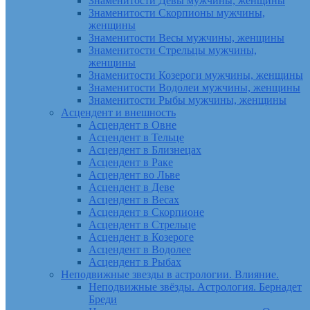
Знаменитости Девы мужчины, женщины
Знаменитости Скорпионы мужчины,
женщины
Знаменитости Весы мужчины, женщины
Знаменитости Стрельцы мужчины,
женщины
Знаменитости Козероги мужчины, женщины
Знаменитости Водолеи мужчины, женщины
Знаменитости Рыбы мужчины, женщины
Асцендент и внешность
Асцендент в Овне
Асцендент в Тельце
Асцендент в Близнецах
Асцендент в Раке
Асцендент во Льве
Асцендент в Деве
Асцендент в Весах
Асцендент в Скорпионе
Асцендент в Стрельце
Асцендент в Козероге
Асцендент в Водолее
Асцендент в Рыбах
Неподвижные звезды в астрологии. Влияние.
Неподвижные звёзды. Астрология. Бернадет
Бреди