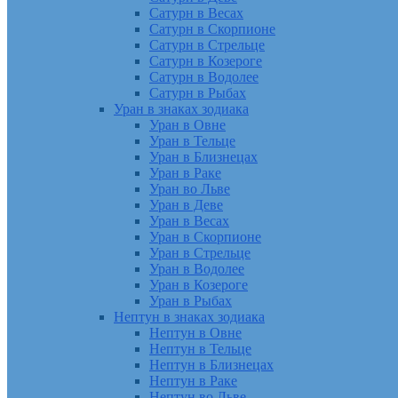
Сатурн в Весах
Сатурн в Скорпионе
Сатурн в Стрельце
Сатурн в Козероге
Сатурн в Водолее
Сатурн в Рыбах
Уран в знаках зодиака
Уран в Овне
Уран в Тельце
Уран в Близнецах
Уран в Раке
Уран во Льве
Уран в Деве
Уран в Весах
Уран в Скорпионе
Уран в Стрельце
Уран в Водолее
Уран в Козероге
Уран в Рыбах
Нептун в знаках зодиака
Нептун в Овне
Нептун в Тельце
Нептун в Близнецах
Нептун в Раке
Нептун во Льве