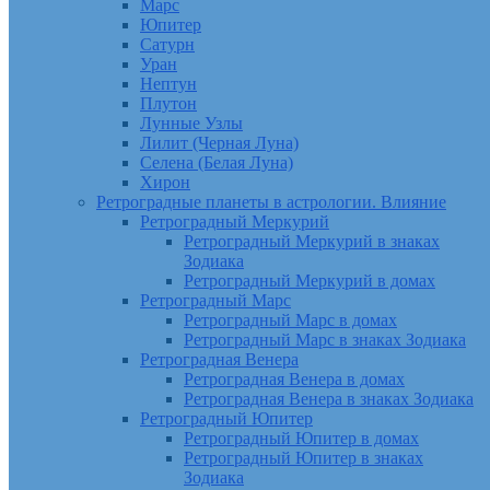
Марс
Юпитер
Сатурн
Уран
Нептун
Плутон
Лунные Узлы
Лилит (Черная Луна)
Селена (Белая Луна)
Хирон
Ретроградные планеты в астрологии. Влияние
Ретроградный Меркурий
Ретроградный Меркурий в знаках
Зодиака
Ретроградный Меркурий в домах
Ретроградный Марс
Ретроградный Марс в домах
Ретроградный Марс в знаках Зодиака
Ретроградная Венера
Ретроградная Венера в домах
Ретроградная Венера в знаках Зодиака
Ретроградный Юпитер
Ретроградный Юпитер в домах
Ретроградный Юпитер в знаках
Зодиака