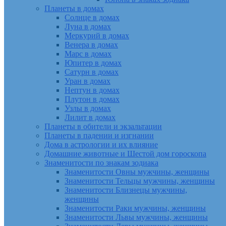
Планеты в домах
Солнце в домах
Луна в домах
Меркурий в домах
Венера в домах
Марс в домах
Юпитер в домах
Сатурн в домах
Уран в домах
Нептун в домах
Плутон в домах
Узлы в домах
Лилит в домах
Планеты в обители и экзальтации
Планеты в падении и изгнании
Дома в астрологии и их влияние
Домашние животные и Шестой дом гороскопа
Знаменитости по знакам зодиака
Знаменитости Овны мужчины, женщины
Знаменитости Тельцы мужчины, женщины
Знаменитости Близнецы мужчины,
женщины
Знаменитости Раки мужчины, женщины
Знаменитости Львы мужчины, женщины