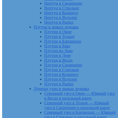
Нептун в Скорпионе
Нептун в Стрельце
Нептун в Козероге
Нептун в Водолее
Нептун в Рыбах
Плутон в знаках зодиака
Плутон в Овне
Плутон в Тельце
Плутон в Близнецах
Плутон в Раке
Плутон во Льве
Плутон в Деве
Плутон в Весах
Плутон в Скорпионе
Плутон в Стрельце
Плутон в Козероге
Плутон в Водолее
Плутон в Рыбах
Лунные узлы в знаках зодиака
Северный узел в Овне — Южный узел
в Весах в натальной карте
Северный узел в Тельце — Южный
узел в Скорпионе в натальной карте
Северный узел в Близнецах — Южный
узел в Стрельце в натальной карте