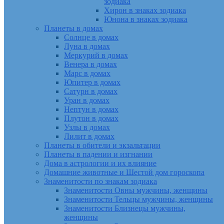
зодиака
Хирон в знаках зодиака
Юнона в знаках зодиака
Планеты в домах
Солнце в домах
Луна в домах
Меркурий в домах
Венера в домах
Марс в домах
Юпитер в домах
Сатурн в домах
Уран в домах
Нептун в домах
Плутон в домах
Узлы в домах
Лилит в домах
Планеты в обители и экзальтации
Планеты в падении и изгнании
Дома в астрологии и их влияние
Домашние животные и Шестой дом гороскопа
Знаменитости по знакам зодиака
Знаменитости Овны мужчины, женщины
Знаменитости Тельцы мужчины, женщины
Знаменитости Близнецы мужчины,
женщины