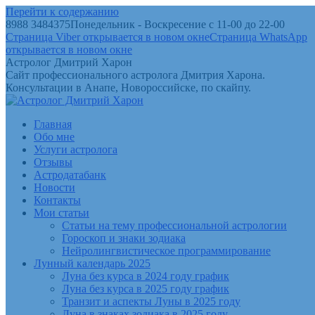
Перейти к содержанию
8988 3484375
Понедельник - Воскресение с 11-00 до 22-00
Страница Viber открывается в новом окне
Страница WhatsApp
открывается в новом окне
Астролог Дмитрий Харон
Сайт профессионального астролога Дмитрия Харона.
Консультации в Анапе, Новороссийске, по скайпу.
Главная
Обо мне
Услуги астролога
Отзывы
Астродатабанк
Новости
Контакты
Мои статьи
Статьи на тему профессиональной астрологии
Гороскоп и знаки зодиака
Нейролингвистическое программирование
Лунный календарь 2025
Луна без курса в 2024 году график
Луна без курса в 2025 году график
Транзит и аспекты Луны в 2025 году
Луна в знаках зодиака в 2025 году