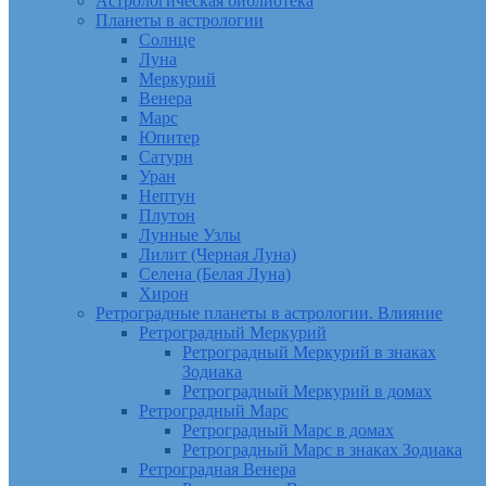
Астрологическая библиотека
Планеты в астрологии
Солнце
Луна
Меркурий
Венера
Марс
Юпитер
Сатурн
Уран
Нептун
Плутон
Лунные Узлы
Лилит (Черная Луна)
Селена (Белая Луна)
Хирон
Ретроградные планеты в астрологии. Влияние
Ретроградный Меркурий
Ретроградный Меркурий в знаках
Зодиака
Ретроградный Меркурий в домах
Ретроградный Марс
Ретроградный Марс в домах
Ретроградный Марс в знаках Зодиака
Ретроградная Венера