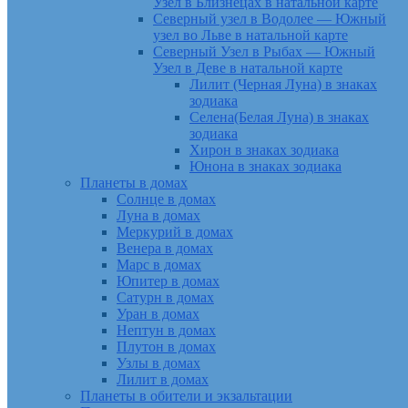
Узел в Близнецах в натальной карте
Северный узел в Водолее — Южный
узел во Льве в натальной карте
Северный Узел в Рыбах — Южный
Узел в Деве в натальной карте
Лилит (Черная Луна) в знаках
зодиака
Селена(Белая Луна) в знаках
зодиака
Хирон в знаках зодиака
Юнона в знаках зодиака
Планеты в домах
Солнце в домах
Луна в домах
Меркурий в домах
Венера в домах
Марс в домах
Юпитер в домах
Сатурн в домах
Уран в домах
Нептун в домах
Плутон в домах
Узлы в домах
Лилит в домах
Планеты в обители и экзальтации