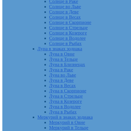
Солнце в Раке
Солнце во Льве
Солнце в Деве
Солнце в Весах
Солнце в Скорпионе
Солнце в Стрельце
Солнце в Козероге
Солнце в Водолее
Солнце в Рыбах
Луна в знаках зодиака
Луна в Овне
Луна в Тельце
Луна в Близнецах
Луна в Раке
Луна во Льве
Луна в Деве
Луна в Весах
Луна в Скорпионе
Луна в Стрельце
Луна в Козероге
Луна в Водолее
Луна в Рыбах
Меркурий в знаках зодиака
Меркурий в Овне
Меркурий в Тельце