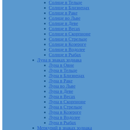
Солнце в Тельце
Солнце в Близнецах
Солнце в Раке
Солнце во Льве
Солнце в Деве
Солнце в Весах
Солнце в Скорпионе
Солнце в Стрельце
Солнце в Козероге
Солнце в Водолее
Солнце в Рыбах
Луна в знаках зодиака
Луна в Овне
Луна в Тельце
Луна в Близнецах
Луна в Раке
Луна во Льве
Луна в Деве
Луна в Весах
Луна в Скорпионе
Луна в Стрельце
Луна в Козероге
Луна в Водолее
Луна в Рыбах
Меркурий в знаках зодиака