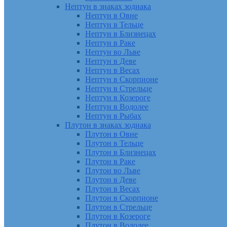
Нептун в знаках зодиака
Нептун в Овне
Нептун в Тельце
Нептун в Близнецах
Нептун в Раке
Нептун во Льве
Нептун в Деве
Нептун в Весах
Нептун в Скорпионе
Нептун в Стрельце
Нептун в Козероге
Нептун в Водолее
Нептун в Рыбах
Плутон в знаках зодиака
Плутон в Овне
Плутон в Тельце
Плутон в Близнецах
Плутон в Раке
Плутон во Льве
Плутон в Деве
Плутон в Весах
Плутон в Скорпионе
Плутон в Стрельце
Плутон в Козероге
Плутон в Водолее