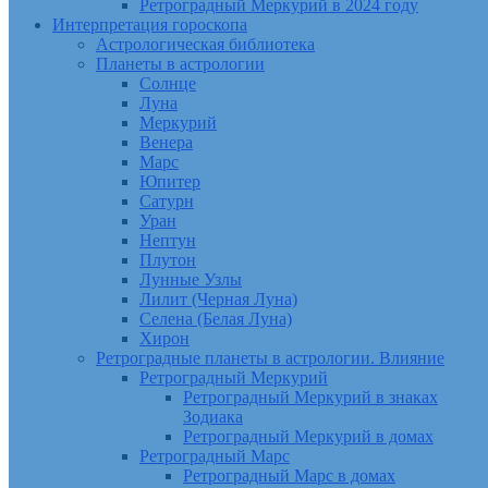
Ретроградный Меркурий в 2024 году
Интерпретация гороскопа
Астрологическая библиотека
Планеты в астрологии
Солнце
Луна
Меркурий
Венера
Марс
Юпитер
Сатурн
Уран
Нептун
Плутон
Лунные Узлы
Лилит (Черная Луна)
Селена (Белая Луна)
Хирон
Ретроградные планеты в астрологии. Влияние
Ретроградный Меркурий
Ретроградный Меркурий в знаках
Зодиака
Ретроградный Меркурий в домах
Ретроградный Марс
Ретроградный Марс в домах