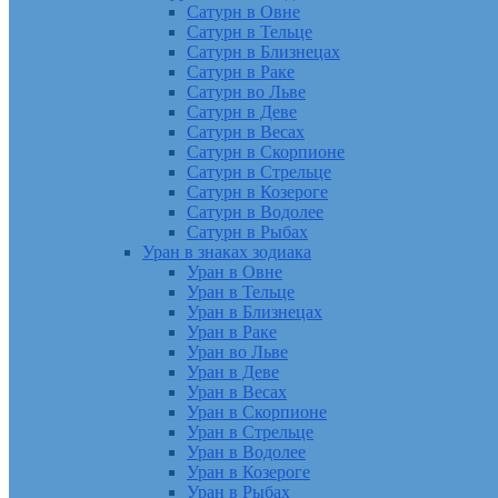
Сатурн в Овне
Сатурн в Тельце
Сатурн в Близнецах
Сатурн в Раке
Сатурн во Льве
Сатурн в Деве
Сатурн в Весах
Сатурн в Скорпионе
Сатурн в Стрельце
Сатурн в Козероге
Сатурн в Водолее
Сатурн в Рыбах
Уран в знаках зодиака
Уран в Овне
Уран в Тельце
Уран в Близнецах
Уран в Раке
Уран во Льве
Уран в Деве
Уран в Весах
Уран в Скорпионе
Уран в Стрельце
Уран в Водолее
Уран в Козероге
Уран в Рыбах