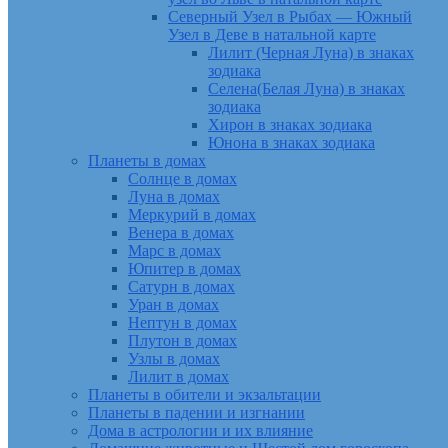
Северный Узел в Рыбах — Южный
Узел в Деве в натальной карте
Лилит (Черная Луна) в знаках
зодиака
Селена(Белая Луна) в знаках
зодиака
Хирон в знаках зодиака
Юнона в знаках зодиака
Планеты в домах
Солнце в домах
Луна в домах
Меркурий в домах
Венера в домах
Марс в домах
Юпитер в домах
Сатурн в домах
Уран в домах
Нептун в домах
Плутон в домах
Узлы в домах
Лилит в домах
Планеты в обители и экзальтации
Планеты в падении и изгнании
Дома в астрологии и их влияние