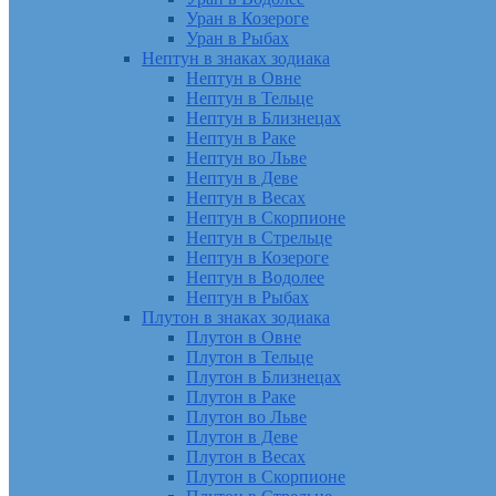
Уран в Козероге
Уран в Рыбах
Нептун в знаках зодиака
Нептун в Овне
Нептун в Тельце
Нептун в Близнецах
Нептун в Раке
Нептун во Льве
Нептун в Деве
Нептун в Весах
Нептун в Скорпионе
Нептун в Стрельце
Нептун в Козероге
Нептун в Водолее
Нептун в Рыбах
Плутон в знаках зодиака
Плутон в Овне
Плутон в Тельце
Плутон в Близнецах
Плутон в Раке
Плутон во Льве
Плутон в Деве
Плутон в Весах
Плутон в Скорпионе