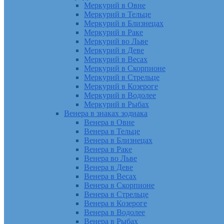
Меркурий в Овне
Меркурий в Тельце
Меркурий в Близнецах
Меркурий в Раке
Меркурий во Льве
Меркурий в Деве
Меркурий в Весах
Меркурий в Скорпионе
Меркурий в Стрельце
Меркурий в Козероге
Меркурий в Водолее
Меркурий в Рыбах
Венера в знаках зодиака
Венера в Овне
Венера в Тельце
Венера в Близнецах
Венера в Раке
Венера во Льве
Венера в Деве
Венера в Весах
Венера в Скорпионе
Венера в Стрельце
Венера в Козероге
Венера в Водолее
Венера в Рыбах