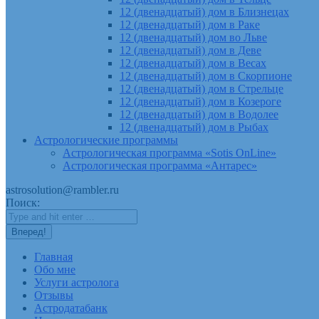
12 (двенадцатый) дом в Близнецах
12 (двенадцатый) дом в Раке
12 (двенадцатый) дом во Льве
12 (двенадцатый) дом в Деве
12 (двенадцатый) дом в Весах
12 (двенадцатый) дом в Скорпионе
12 (двенадцатый) дом в Стрельце
12 (двенадцатый) дом в Козероге
12 (двенадцатый) дом в Водолее
12 (двенадцатый) дом в Рыбах
Астрологические программы
Астрологическая программа «Sotis OnLine»
Астрологическая программа «Антарес»
astrosolution@rambler.ru
Поиск:
Главная
Обо мне
Услуги астролога
Отзывы
Астродатабанк