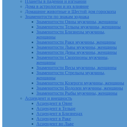
Планеты в падении и изгнании
Дома в астрологии и их влияние
Домашние животные и Шестой дом гороскопа
Знаменитости по знакам зодиака
Знаменитости Овны мужчины, женщины
Знаменитости Тельцы мужчины, женщины
Знаменитости Близнецы мужчины,
женщины
Знаменитости Раки мужчины, женщины
Знаменитости Львы мужчины, женщины
Знаменитости Девы мужчины, женщины
Знаменитости Скорпионы мужчины,
женщины
Знаменитости Весы мужчины, женщины
Знаменитости Стрельцы мужчины,
женщины
Знаменитости Козероги мужчины, женщины
Знаменитости Водолеи мужчины, женщины
Знаменитости Рыбы мужчины, женщины
Асцендент и внешность
Асцендент в Овне
Асцендент в Тельце
Асцендент в Близнецах
Асцендент в Раке
Асцендент во Льве