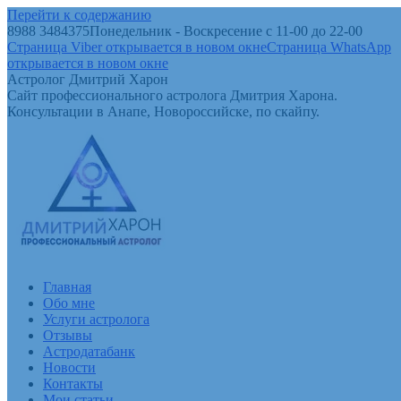
Перейти к содержанию
8988 3484375
Понедельник - Воскресение с 11-00 до 22-00
Страница Viber открывается в новом окне
Страница WhatsApp
открывается в новом окне
Астролог Дмитрий Харон
Сайт профессионального астролога Дмитрия Харона.
Консультации в Анапе, Новороссийске, по скайпу.
Главная
Обо мне
Услуги астролога
Отзывы
Астродатабанк
Новости
Контакты
Мои статьи