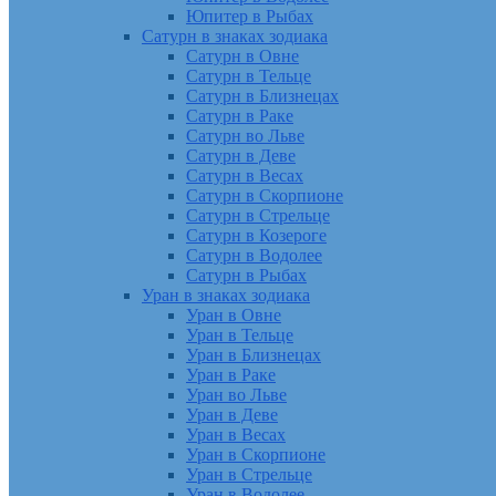
Юпитер в Рыбах
Сатурн в знаках зодиака
Сатурн в Овне
Сатурн в Тельце
Сатурн в Близнецах
Сатурн в Раке
Сатурн во Льве
Сатурн в Деве
Сатурн в Весах
Сатурн в Скорпионе
Сатурн в Стрельце
Сатурн в Козероге
Сатурн в Водолее
Сатурн в Рыбах
Уран в знаках зодиака
Уран в Овне
Уран в Тельце
Уран в Близнецах
Уран в Раке
Уран во Льве
Уран в Деве
Уран в Весах
Уран в Скорпионе
Уран в Стрельце
Уран в Водолее