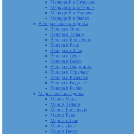
Меркурий в Стрельце
Меркурий в Козероге
Меркурий в Водолее
Меркурий в Рыбах
Венера в знаках зодиака
Венера в Овне
Венера в Тельце
Венера в Близнецах
Венера в Раке
Венера во Льве
Венера в Деве
Венера в Весах
Венера в Скорпионе
Венера в Стрельце
Венера в Козероге
Венера в Водолее
Венера в Рыбах
Марс в знаках зодиака
Марс в Овне
Марс в Тельце
Марс в Близнецах
Марс в Раке
Марс во Льве
Марс в Деве
Марс в Весах