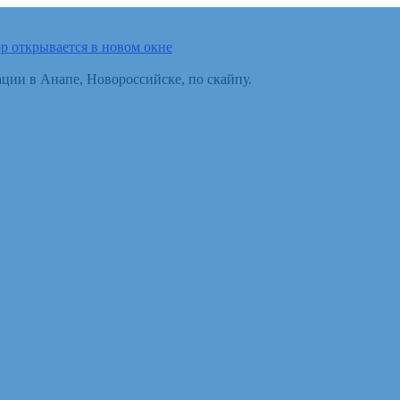
p открывается в новом окне
ции в Анапе, Новороссийске, по скайпу.