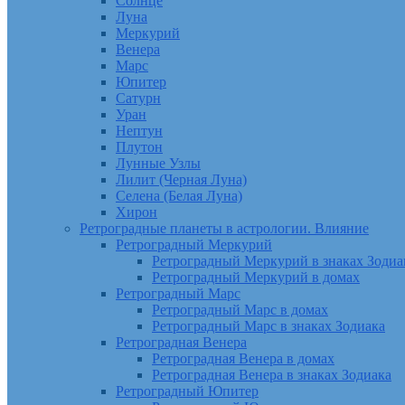
Солнце
Луна
Меркурий
Венера
Марс
Юпитер
Сатурн
Уран
Нептун
Плутон
Лунные Узлы
Лилит (Черная Луна)
Селена (Белая Луна)
Хирон
Ретроградные планеты в астрологии. Влияние
Ретроградный Меркурий
Ретроградный Меркурий в знаках Зодиа
Ретроградный Меркурий в домах
Ретроградный Марс
Ретроградный Марс в домах
Ретроградный Марс в знаках Зодиака
Ретроградная Венера
Ретроградная Венера в домах
Ретроградная Венера в знаках Зодиака
Ретроградный Юпитер