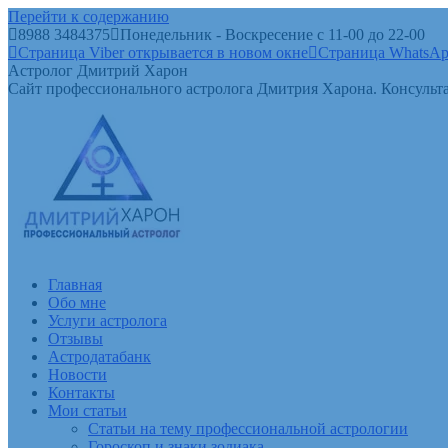
Перейти к содержанию
8988 3484375
Понедельник - Воскресение с 11-00 до 22-00
Страница Viber открывается в новом окне
Страница WhatsAp
Астролог Дмитрий Харон
Сайт профессионального астролога Дмитрия Харона. Консульта
Главная
Обо мне
Услуги астролога
Отзывы
Астродатабанк
Новости
Контакты
Мои статьи
Статьи на тему профессиональной астрологии
Гороскоп и знаки зодиака