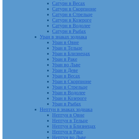
Сатурн в Весах
Сатурн в Скорпионе
Сатурн в Стрельце
Сатурн в Козероге
Сатурн в Водолее
Сатурн в Рыбах
Уран в знаках зодиака
Уран в Овне
Уран в Тельце
Уран в Близнецах
Уран в Раке
Уран во Льве
Уран в Деве
Уран в Весах
Уран в Скорпионе
Уран в Стрельце
Уран в Водолее
Уран в Козероге
Уран в Рыбах
Нептун в знаках зодиака
Нептун в Овне
Нептун в Тельце
Нептун в Близнецах
Нептун в Раке
Нептун во Льве