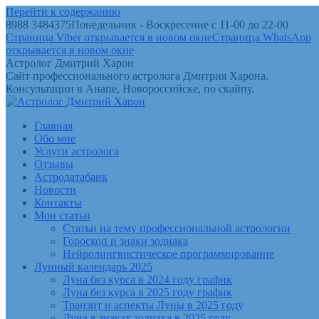
Перейти к содержанию
8988 3484375
Понедельник - Воскресение с 11-00 до 22-00
Страница Viber открывается в новом окне
Страница WhatsApp
открывается в новом окне
Астролог Дмитрий Харон
Сайт профессионального астролога Дмитрия Харона.
Консультации в Анапе, Новороссийске, по скайпу.
Главная
Обо мне
Услуги астролога
Отзывы
Астродатабанк
Новости
Контакты
Мои статьи
Статьи на тему профессиональной астрологии
Гороскоп и знаки зодиака
Нейролингвистическое программирование
Лунный календарь 2025
Луна без курса в 2024 году график
Луна без курса в 2025 году график
Транзит и аспекты Луны в 2025 году
Луна в знаках зодиака в 2025 году