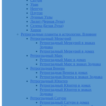
Сатурн
Уран
Нептун
Плутон
Лунные Узлы
Лилит (Черная Луна)
Селена (Белая Луна)
Хирон
Ретроградные планеты в астрологии. Влияние
Ретроградный Меркурий
Ретроградный Меркурий в знаках
Зодиака
Ретроградный Меркурий в домах
Ретроградный Марс
Ретроградный Марс в домах
Ретроградный Марс в знаках Зодиака
Ретроградная Венера
Ретроградная Венера в домах
Ретроградная Венера в знаках Зодиака
Ретроградный Юпитер
Ретроградный Юпитер в домах
Ретроградный Юпитер в знаках
Зодиака
Ретроградный Сатурн
Ретроградный Сатурн в домах