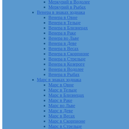
Меркурий в Водолее
Меркурий в Рыбах
Венера в знаках зодиака
Венера в Овне
Венера в Тельце
Венера в Близнецах
Венера в Раке
Венера во Льве
Венера в Деве
Венера в Весах
Венера в Скорпионе
Венера в Стрельце
Венера в Козероге
Венера в Водолее
Венера в Рыбах
Марс в знаках зодиака
Марс в Овне
Марс в Тельце
Марс в Близнецах
Марс в Раке
Марс во Льве
Марс в Деве
Марс в Весах
Марс в Скорпионе
Марс в Стрельце