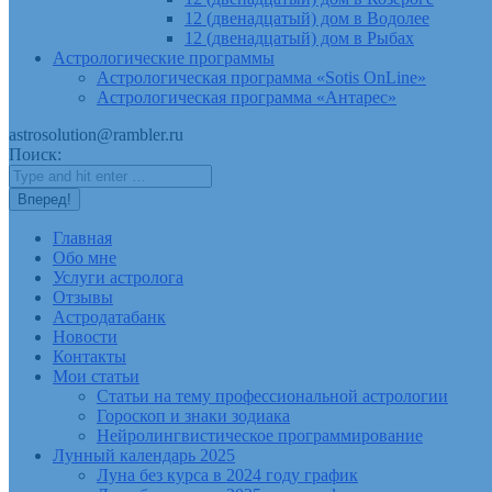
12 (двенадцатый) дом в Водолее
12 (двенадцатый) дом в Рыбах
Астрологические программы
Астрологическая программа «Sotis OnLine»
Астрологическая программа «Антарес»
astrosolution@rambler.ru
Поиск:
Главная
Обо мне
Услуги астролога
Отзывы
Астродатабанк
Новости
Контакты
Мои статьи
Статьи на тему профессиональной астрологии
Гороскоп и знаки зодиака
Нейролингвистическое программирование
Лунный календарь 2025
Луна без курса в 2024 году график