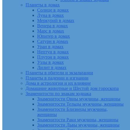
Планеты в домах
Солнце в домах
Луна в домах
Меркурий в домах
Венера в домах
Марс в домах
Юпитер в домах
Сатурн в домах
Уран в домах
Нептун в домах
Плутон в домах
Узлы в домах
Лилит в домах
Планеты в обители и экзальтации
Планеты в падении и изгнании
Дома в астрологии и их влияние
Домашние животные и Шестой дом гороскопа
Знаменитости по знакам зодиака
Знаменитости Овны мужчины, женщины
Знаменитости Тельцы мужчины, женщины
Знаменитости Близнецы мужчины,
женщины
Знаменитости Раки мужчины, женщины
Знаменитости Львы мужчины, женщины