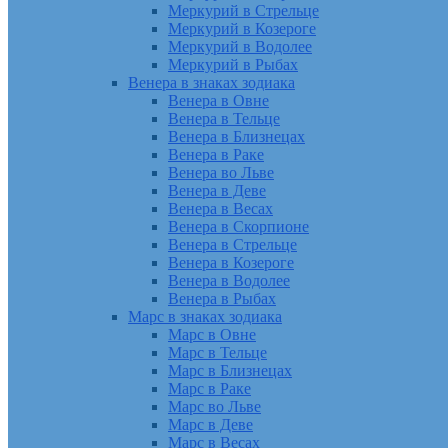
Меркурий в Стрельце
Меркурий в Козероге
Меркурий в Водолее
Меркурий в Рыбах
Венера в знаках зодиака
Венера в Овне
Венера в Тельце
Венера в Близнецах
Венера в Раке
Венера во Льве
Венера в Деве
Венера в Весах
Венера в Скорпионе
Венера в Стрельце
Венера в Козероге
Венера в Водолее
Венера в Рыбах
Марс в знаках зодиака
Марс в Овне
Марс в Тельце
Марс в Близнецах
Марс в Раке
Марс во Льве
Марс в Деве
Марс в Весах