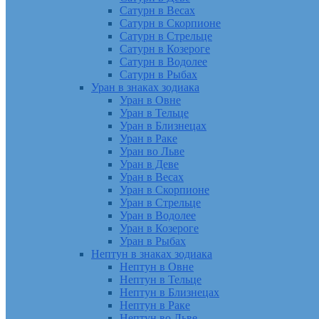
Сатурн в Весах
Сатурн в Скорпионе
Сатурн в Стрельце
Сатурн в Козероге
Сатурн в Водолее
Сатурн в Рыбах
Уран в знаках зодиака
Уран в Овне
Уран в Тельце
Уран в Близнецах
Уран в Раке
Уран во Льве
Уран в Деве
Уран в Весах
Уран в Скорпионе
Уран в Стрельце
Уран в Водолее
Уран в Козероге
Уран в Рыбах
Нептун в знаках зодиака
Нептун в Овне
Нептун в Тельце
Нептун в Близнецах
Нептун в Раке
Нептун во Льве