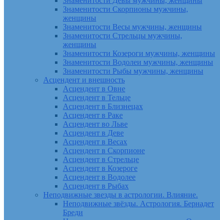
Знаменитости Девы мужчины, женщины
Знаменитости Скорпионы мужчины,
женщины
Знаменитости Весы мужчины, женщины
Знаменитости Стрельцы мужчины,
женщины
Знаменитости Козероги мужчины, женщины
Знаменитости Водолеи мужчины, женщины
Знаменитости Рыбы мужчины, женщины
Асцендент и внешность
Асцендент в Овне
Асцендент в Тельце
Асцендент в Близнецах
Асцендент в Раке
Асцендент во Льве
Асцендент в Деве
Асцендент в Весах
Асцендент в Скорпионе
Асцендент в Стрельце
Асцендент в Козероге
Асцендент в Водолее
Асцендент в Рыбах
Неподвижные звезды в астрологии. Влияние.
Неподвижные звёзды. Астрология. Бернадет
Бреди