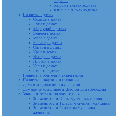
зодиака
Хирон в знаках зодиака
Юнона в знаках зодиака
Планеты в домах
Солнце в домах
Луна в домах
Меркурий в домах
Венера в домах
Марс в домах
Юпитер в домах
Сатурн в домах
Уран в домах
Нептун в домах
Плутон в домах
Узлы в домах
Лилит в домах
Планеты в обители и экзальтации
Планеты в падении и изгнании
Дома в астрологии и их влияние
Домашние животные и Шестой дом гороскопа
Знаменитости по знакам зодиака
Знаменитости Овны мужчины, женщины
Знаменитости Тельцы мужчины, женщины
Знаменитости Близнецы мужчины,
женщины