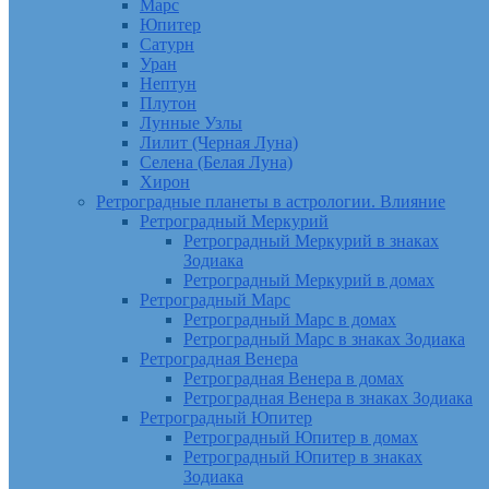
Марс
Юпитер
Сатурн
Уран
Нептун
Плутон
Лунные Узлы
Лилит (Черная Луна)
Селена (Белая Луна)
Хирон
Ретроградные планеты в астрологии. Влияние
Ретроградный Меркурий
Ретроградный Меркурий в знаках
Зодиака
Ретроградный Меркурий в домах
Ретроградный Марс
Ретроградный Марс в домах
Ретроградный Марс в знаках Зодиака
Ретроградная Венера
Ретроградная Венера в домах
Ретроградная Венера в знаках Зодиака
Ретроградный Юпитер
Ретроградный Юпитер в домах
Ретроградный Юпитер в знаках
Зодиака