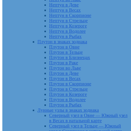
Нептун в Деве
Нептун в Весах
Нептун в Скорпионе
Нептун в Стрельце
Нептун в Козероге
Нептун в Водолее
Нептун в Рыбах
Плутон в знаках зодиака
Плутон в Овне
Плутон в Тельце
Плутон в Близнецах
Плутон в Раке
Плутон во Льве
Плутон в Деве
Плутон в Весах
Плутон в Скорпионе
Плутон в Стрельце
Плутон в Козероге
Плутон в Водолее
Плутон в Рыбах
Лунные узлы в знаках зодиака
Северный узел в Овне — Южный узел
в Весах в натальной карте
Северный узел в Тельце — Южный