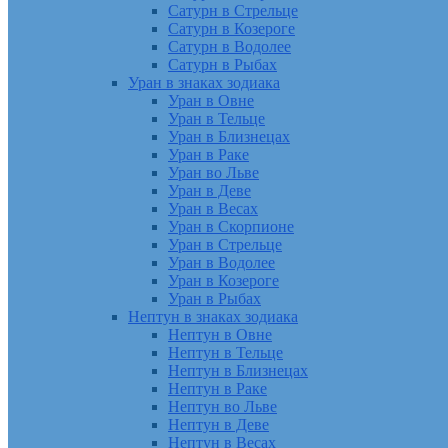
Сатурн в Стрельце
Сатурн в Козероге
Сатурн в Водолее
Сатурн в Рыбах
Уран в знаках зодиака
Уран в Овне
Уран в Тельце
Уран в Близнецах
Уран в Раке
Уран во Льве
Уран в Деве
Уран в Весах
Уран в Скорпионе
Уран в Стрельце
Уран в Водолее
Уран в Козероге
Уран в Рыбах
Нептун в знаках зодиака
Нептун в Овне
Нептун в Тельце
Нептун в Близнецах
Нептун в Раке
Нептун во Льве
Нептун в Деве
Нептун в Весах