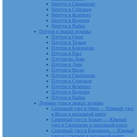
Нептун в Скорпионе
Нептун в Стрельце
Нептун в Козероге
Нептун в Водолее
Нептун в Рыбах
Плутон в знаках зодиака
Плутон в Овне
Плутон в Тельце
Плутон в Близнецах
Плутон в Раке
Плутон во Льве
Плутон в Деве
Плутон в Весах
Плутон в Скорпионе
Плутон в Стрельце
Плутон в Козероге
Плутон в Водолее
Плутон в Рыбах
Лунные узлы в знаках зодиака
Северный узел в Овне — Южный узел
в Весах в натальной карте
Северный узел в Тельце — Южный
узел в Скорпионе в натальной карте
Северный узел в Близнецах — Южный
узел в Стрельце в натальной карте