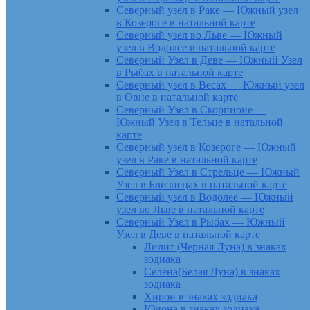
Северный узел в Раке — Южный узел
в Козероге в натальной карте
Северный узел во Льве — Южный
узел в Водолее в натальной карте
Северный Узел в Деве — Южный Узел
в Рыбах в натальной карте
Северный узел в Весах — Южный узел
в Овне в натальной карте
Северный Узел в Скорпионе —
Южный Узел в Тельце в натальной
карте
Северный узел в Козероге — Южный
узел в Раке в натальной карте
Северный Узел в Стрельце — Южный
Узел в Близнецах в натальной карте
Северный узел в Водолее — Южный
узел во Льве в натальной карте
Северный Узел в Рыбах — Южный
Узел в Деве в натальной карте
Лилит (Черная Луна) в знаках
зодиака
Селена(Белая Луна) в знаках
зодиака
Хирон в знаках зодиака
Юнона в знаках зодиака