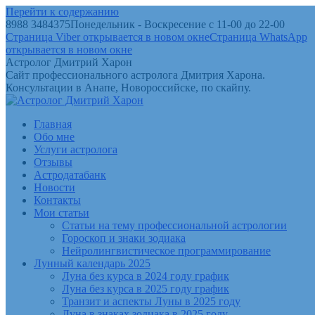
Перейти к содержанию
8988 3484375
Понедельник - Воскресение с 11-00 до 22-00
Страница Viber открывается в новом окне
Страница WhatsApp
открывается в новом окне
Астролог Дмитрий Харон
Сайт профессионального астролога Дмитрия Харона.
Консультации в Анапе, Новороссийске, по скайпу.
Главная
Обо мне
Услуги астролога
Отзывы
Астродатабанк
Новости
Контакты
Мои статьи
Статьи на тему профессиональной астрологии
Гороскоп и знаки зодиака
Нейролингвистическое программирование
Лунный календарь 2025
Луна без курса в 2024 году график
Луна без курса в 2025 году график
Транзит и аспекты Луны в 2025 году
Луна в знаках зодиака в 2025 году