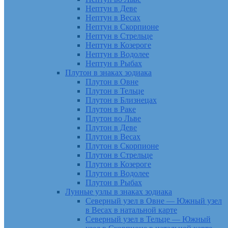
Нептун в Деве
Нептун в Весах
Нептун в Скорпионе
Нептун в Стрельце
Нептун в Козероге
Нептун в Водолее
Нептун в Рыбах
Плутон в знаках зодиака
Плутон в Овне
Плутон в Тельце
Плутон в Близнецах
Плутон в Раке
Плутон во Льве
Плутон в Деве
Плутон в Весах
Плутон в Скорпионе
Плутон в Стрельце
Плутон в Козероге
Плутон в Водолее
Плутон в Рыбах
Лунные узлы в знаках зодиака
Северный узел в Овне — Южный узел
в Весах в натальной карте
Северный узел в Тельце — Южный