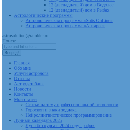
12 (двенадцатый) дом в Водолее
12 (двенадцатый) дом в Рыбах
Астрологические программы
Астрологическая программа «Sotis OnLine»
Астрологическая программа «Антарес»
astrosolution@rambler.ru
Поиск:
Главная
Обо мне
Услуги астролога
Отзывы
Астродатабанк
Новости
Контакты
Мои статьи
Статьи на тему профессиональной астрологии
Гороскоп и знаки зодиака
Нейролингвистическое программирование
Лунный календарь 2025
Луна без курса в 2024 году график