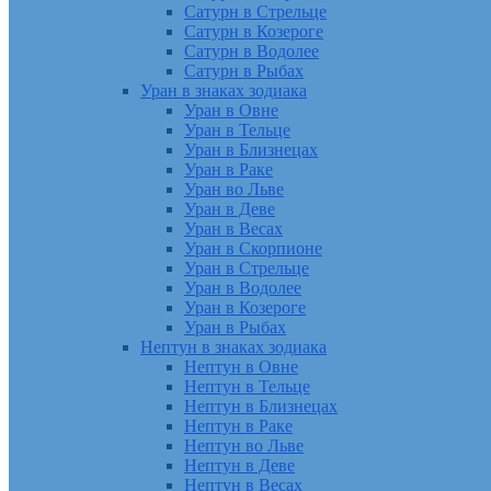
Сатурн в Стрельце
Сатурн в Козероге
Сатурн в Водолее
Сатурн в Рыбах
Уран в знаках зодиака
Уран в Овне
Уран в Тельце
Уран в Близнецах
Уран в Раке
Уран во Льве
Уран в Деве
Уран в Весах
Уран в Скорпионе
Уран в Стрельце
Уран в Водолее
Уран в Козероге
Уран в Рыбах
Нептун в знаках зодиака
Нептун в Овне
Нептун в Тельце
Нептун в Близнецах
Нептун в Раке
Нептун во Льве
Нептун в Деве
Нептун в Весах