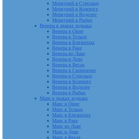
Меркурий в Стрельце
Меркурий в Козероге
Меркурий в Водолее
Меркурий в Рыбах
Венера в знаках зодиака
Венера в Овне
Венера в Тельце
Венера в Близнецах
Венера в Раке
Венера во Льве
Венера в Деве
Венера в Весах
Венера в Скорпионе
Венера в Стрельце
Венера в Козероге
Венера в Водолее
Венера в Рыбах
Марс в знаках зодиака
Марс в Овне
Марс в Тельце
Марс в Близнецах
Марс в Раке
Марс во Льве
Марс в Деве
Марс в Весах