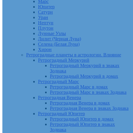
Марс
Юпитер
Сатурн
Уран
Нептун
Плутон
Лунные Узлы
Лилит (Черная Луна)
Селена (Белая Луна)
Хирон
Ретроградные планеты в астрологии. Влияние
Ретроградный Меркурий
Ретроградный Меркурий в знаках
Зодиака
Ретроградный Меркурий в домах
Ретроградный Марс
Ретроградный Марс в домах
Ретроградный Марс в знаках Зодиака
Ретроградная Венера
Ретроградная Венера в домах
Ретроградная Венера в знаках Зодиака
Ретроградный Юпитер
Ретроградный Юпитер в домах
Ретроградный Юпитер в знаках
Зодиака