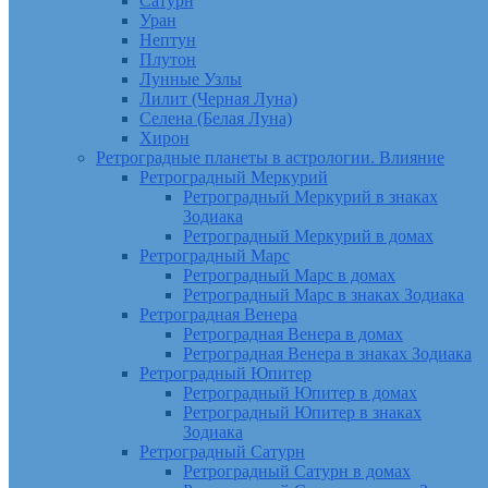
Сатурн
Уран
Нептун
Плутон
Лунные Узлы
Лилит (Черная Луна)
Селена (Белая Луна)
Хирон
Ретроградные планеты в астрологии. Влияние
Ретроградный Меркурий
Ретроградный Меркурий в знаках
Зодиака
Ретроградный Меркурий в домах
Ретроградный Марс
Ретроградный Марс в домах
Ретроградный Марс в знаках Зодиака
Ретроградная Венера
Ретроградная Венера в домах
Ретроградная Венера в знаках Зодиака
Ретроградный Юпитер
Ретроградный Юпитер в домах
Ретроградный Юпитер в знаках
Зодиака
Ретроградный Сатурн
Ретроградный Сатурн в домах