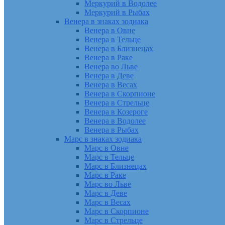
Меркурий в Водолее
Меркурий в Рыбах
Венера в знаках зодиака
Венера в Овне
Венера в Тельце
Венера в Близнецах
Венера в Раке
Венера во Льве
Венера в Деве
Венера в Весах
Венера в Скорпионе
Венера в Стрельце
Венера в Козероге
Венера в Водолее
Венера в Рыбах
Марс в знаках зодиака
Марс в Овне
Марс в Тельце
Марс в Близнецах
Марс в Раке
Марс во Льве
Марс в Деве
Марс в Весах
Марс в Скорпионе
Марс в Стрельце