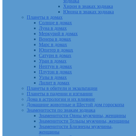
зодиака
Хирон в знаках зодиака
Юнона в знаках зодиака
Планеты в домах
Солнце в домах
Луна в домах
Меркурий в домах
Венера в домах
Марс в домах
Юпитер в домах
Сатурн в домах
Уран в домах
Нептун в домах
Плутон в домах
Узлы в домах
Лилит в домах
Планеты в обители и экзальтации
Планеты в падении и изгнании
Дома в астрологии и их влияние
Домашние животные и Шестой дом гороскопа
Знаменитости по знакам зодиака
Знаменитости Овны мужчины, женщины
Знаменитости Тельцы мужчины, женщины
Знаменитости Близнецы мужчины,
женщины