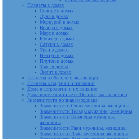
Планеты в домах
Солнце в домах
Луна в домах
Меркурий в домах
Венера в домах
Марс в домах
Юпитер в домах
Сатурн в домах
Уран в домах
Нептун в домах
Плутон в домах
Узлы в домах
Лилит в домах
Планеты в обители и экзальтации
Планеты в падении и изгнании
Дома в астрологии и их влияние
Домашние животные и Шестой дом гороскопа
Знаменитости по знакам зодиака
Знаменитости Овны мужчины, женщины
Знаменитости Тельцы мужчины, женщины
Знаменитости Близнецы мужчины,
женщины
Знаменитости Раки мужчины, женщины
Знаменитости Львы мужчины, женщины