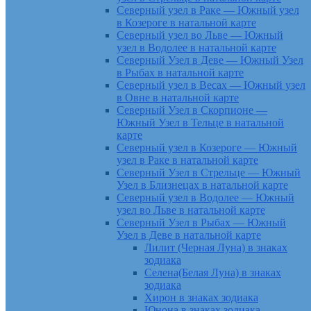
Северный узел в Раке — Южный узел
в Козероге в натальной карте
Северный узел во Льве — Южный
узел в Водолее в натальной карте
Северный Узел в Деве — Южный Узел
в Рыбах в натальной карте
Северный узел в Весах — Южный узел
в Овне в натальной карте
Северный Узел в Скорпионе —
Южный Узел в Тельце в натальной
карте
Северный узел в Козероге — Южный
узел в Раке в натальной карте
Северный Узел в Стрельце — Южный
Узел в Близнецах в натальной карте
Северный узел в Водолее — Южный
узел во Льве в натальной карте
Северный Узел в Рыбах — Южный
Узел в Деве в натальной карте
Лилит (Черная Луна) в знаках
зодиака
Селена(Белая Луна) в знаках
зодиака
Хирон в знаках зодиака
Юнона в знаках зодиака