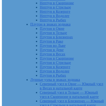
Нептун в Скорпионе
Нептун в Стрельце
Нептун в Козероге
Нептун в Водолее
Нептун в Рыбах
Плутон в знаках зодиака
Плутон в Овне
Плутон в Тельце
Плутон в Близнецах
Плутон в Раке
Плутон во Льве
Плутон в Деве
Плутон в Весах
Плутон в Скорпионе
Плутон в Стрельце
Плутон в Козероге
Плутон в Водолее
Плутон в Рыбах
Лунные узлы в знаках зодиака
Северный узел в Овне — Южный узел
в Весах в натальной карте
Северный узел в Тельце — Южный
узел в Скорпионе в натальной карте
Северный узел в Близнецах — Южный
узел в Стрельце в натальной карте