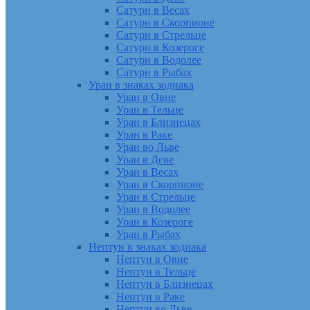
Сатурн в Весах
Сатурн в Скорпионе
Сатурн в Стрельце
Сатурн в Козероге
Сатурн в Водолее
Сатурн в Рыбах
Уран в знаках зодиака
Уран в Овне
Уран в Тельце
Уран в Близнецах
Уран в Раке
Уран во Льве
Уран в Деве
Уран в Весах
Уран в Скорпионе
Уран в Стрельце
Уран в Водолее
Уран в Козероге
Уран в Рыбах
Нептун в знаках зодиака
Нептун в Овне
Нептун в Тельце
Нептун в Близнецах
Нептун в Раке
Нептун во Льве