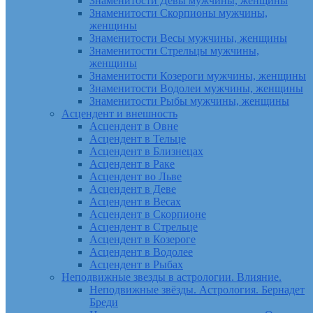
Знаменитости Девы мужчины, женщины
Знаменитости Скорпионы мужчины,
женщины
Знаменитости Весы мужчины, женщины
Знаменитости Стрельцы мужчины,
женщины
Знаменитости Козероги мужчины, женщины
Знаменитости Водолеи мужчины, женщины
Знаменитости Рыбы мужчины, женщины
Асцендент и внешность
Асцендент в Овне
Асцендент в Тельце
Асцендент в Близнецах
Асцендент в Раке
Асцендент во Льве
Асцендент в Деве
Асцендент в Весах
Асцендент в Скорпионе
Асцендент в Стрельце
Асцендент в Козероге
Асцендент в Водолее
Асцендент в Рыбах
Неподвижные звезды в астрологии. Влияние.
Неподвижные звёзды. Астрология. Бернадет
Бреди