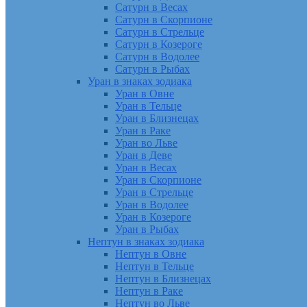
Сатурн в Весах
Сатурн в Скорпионе
Сатурн в Стрельце
Сатурн в Козероге
Сатурн в Водолее
Сатурн в Рыбах
Уран в знаках зодиака
Уран в Овне
Уран в Тельце
Уран в Близнецах
Уран в Раке
Уран во Льве
Уран в Деве
Уран в Весах
Уран в Скорпионе
Уран в Стрельце
Уран в Водолее
Уран в Козероге
Уран в Рыбах
Нептун в знаках зодиака
Нептун в Овне
Нептун в Тельце
Нептун в Близнецах
Нептун в Раке
Нептун во Льве