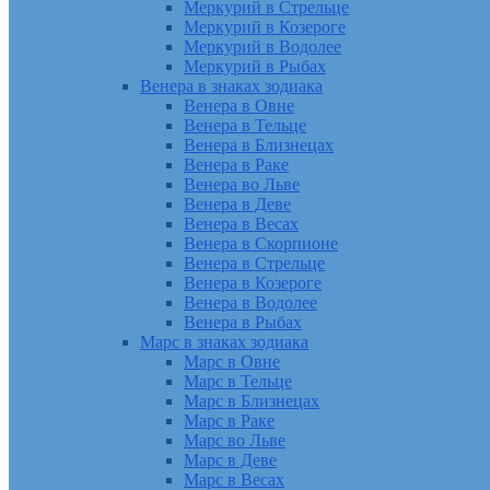
Меркурий в Стрельце
Меркурий в Козероге
Меркурий в Водолее
Меркурий в Рыбах
Венера в знаках зодиака
Венера в Овне
Венера в Тельце
Венера в Близнецах
Венера в Раке
Венера во Льве
Венера в Деве
Венера в Весах
Венера в Скорпионе
Венера в Стрельце
Венера в Козероге
Венера в Водолее
Венера в Рыбах
Марс в знаках зодиака
Марс в Овне
Марс в Тельце
Марс в Близнецах
Марс в Раке
Марс во Льве
Марс в Деве
Марс в Весах