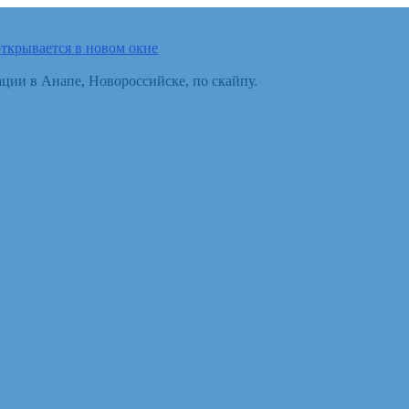
ткрывается в новом окне
ции в Анапе, Новороссийске, по скайпу.