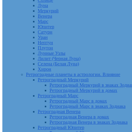
Солнце
Луна
Меркурий
Венера
Марс
Юпитер
Сатурн
Уран
Нептун
Плутон
Лунные Узлы
Лилит (Черная Луна)
Селена (Белая Луна)
Хирон
Ретроградные планеты в астрологии. Влияние
Ретроградный Меркурий
Ретроградный Меркурий в знаках Зодиа
Ретроградный Меркурий в домах
Ретроградный Марс
Ретроградный Марс в домах
Ретроградный Марс в знаках Зодиака
Ретроградная Венера
Ретроградная Венера в домах
Ретроградная Венера в знаках Зодиака
Ретроградный Юпитер