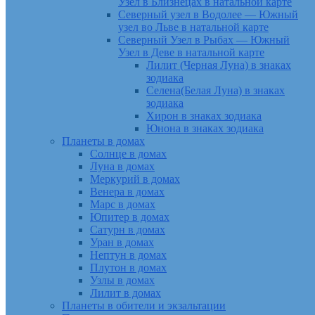
Узел в Близнецах в натальной карте
Северный узел в Водолее — Южный
узел во Льве в натальной карте
Северный Узел в Рыбах — Южный
Узел в Деве в натальной карте
Лилит (Черная Луна) в знаках
зодиака
Селена(Белая Луна) в знаках
зодиака
Хирон в знаках зодиака
Юнона в знаках зодиака
Планеты в домах
Солнце в домах
Луна в домах
Меркурий в домах
Венера в домах
Марс в домах
Юпитер в домах
Сатурн в домах
Уран в домах
Нептун в домах
Плутон в домах
Узлы в домах
Лилит в домах
Планеты в обители и экзальтации