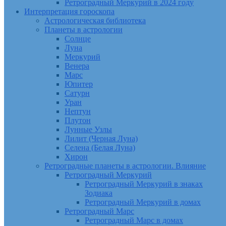
Ретроградный Меркурий в 2024 году
Интерпретация гороскопа
Астрологическая библиотека
Планеты в астрологии
Солнце
Луна
Меркурий
Венера
Марс
Юпитер
Сатурн
Уран
Нептун
Плутон
Лунные Узлы
Лилит (Черная Луна)
Селена (Белая Луна)
Хирон
Ретроградные планеты в астрологии. Влияние
Ретроградный Меркурий
Ретроградный Меркурий в знаках
Зодиака
Ретроградный Меркурий в домах
Ретроградный Марс
Ретроградный Марс в домах