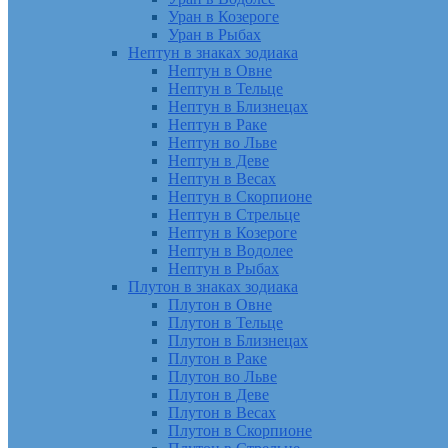
Уран в Козероге
Уран в Рыбах
Нептун в знаках зодиака
Нептун в Овне
Нептун в Тельце
Нептун в Близнецах
Нептун в Раке
Нептун во Льве
Нептун в Деве
Нептун в Весах
Нептун в Скорпионе
Нептун в Стрельце
Нептун в Козероге
Нептун в Водолее
Нептун в Рыбах
Плутон в знаках зодиака
Плутон в Овне
Плутон в Тельце
Плутон в Близнецах
Плутон в Раке
Плутон во Льве
Плутон в Деве
Плутон в Весах
Плутон в Скорпионе