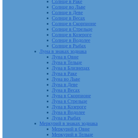
Солнце в Раке
Солнце во Льве
Солнце в Деве
Солнце в Весах
Солнце в Скорпионе
Солнце в Стрельце
Солнце в Козероге
Солнце в Водолее
Солнце в Рыбах
Луна в знаках зодиака
Луна в Овне
Луна в Тельце
Луна в Близнецах
Луна в Раке
Луна во Льве
Луна в Деве
Луна в Весах
Луна в Скорпионе
Луна в Стрельце
Луна в Козероге
Луна в Водолее
Луна в Рыбах
Меркурий в знаках зодиака
Меркурий в Овне
Меркурий в Тельце