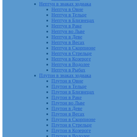
Нептун в знаках зодиака
Нептун в Овне
Нептун в Тельце
Нептун в Близнецах
Нептун в Раке
Нептун во Льве
Нептун в Деве
Нептун в Весах
Нептун в Скорпионе
Нептун в Стрельце
Нептун в Козероге
Нептун в Водолее
Нептун в Рыбах
Плутон в знаках зодиака
Плутон в Овне
Плутон в Тельце
Плутон в Близнецах
Плутон в Раке
Плутон во Льве
Плутон в Деве
Плутон в Весах
Плутон в Скорпионе
Плутон в Стрельце
Плутон в Козероге
Плутон в Водолее