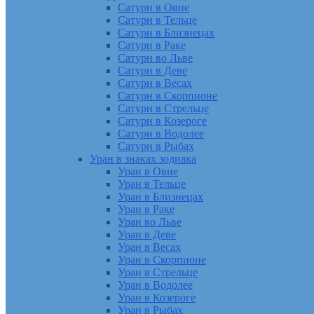
Сатурн в Овне
Сатурн в Тельце
Сатурн в Близнецах
Сатурн в Раке
Сатурн во Льве
Сатурн в Деве
Сатурн в Весах
Сатурн в Скорпионе
Сатурн в Стрельце
Сатурн в Козероге
Сатурн в Водолее
Сатурн в Рыбах
Уран в знаках зодиака
Уран в Овне
Уран в Тельце
Уран в Близнецах
Уран в Раке
Уран во Льве
Уран в Деве
Уран в Весах
Уран в Скорпионе
Уран в Стрельце
Уран в Водолее
Уран в Козероге
Уран в Рыбах