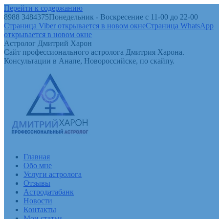
Перейти к содержанию
8988 3484375
Понедельник - Воскресение с 11-00 до 22-00
Страница Viber открывается в новом окне
Страница WhatsApp
открывается в новом окне
Астролог Дмитрий Харон
Сайт профессионального астролога Дмитрия Харона.
Консультации в Анапе, Новороссийске, по скайпу.
Главная
Обо мне
Услуги астролога
Отзывы
Астродатабанк
Новости
Контакты
Мои статьи