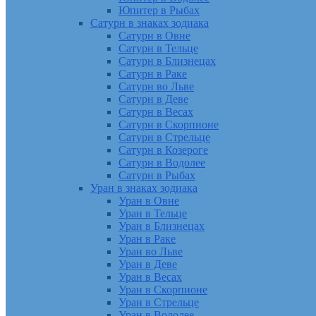
Юпитер в Рыбах
Сатурн в знаках зодиака
Сатурн в Овне
Сатурн в Тельце
Сатурн в Близнецах
Сатурн в Раке
Сатурн во Льве
Сатурн в Деве
Сатурн в Весах
Сатурн в Скорпионе
Сатурн в Стрельце
Сатурн в Козероге
Сатурн в Водолее
Сатурн в Рыбах
Уран в знаках зодиака
Уран в Овне
Уран в Тельце
Уран в Близнецах
Уран в Раке
Уран во Льве
Уран в Деве
Уран в Весах
Уран в Скорпионе
Уран в Стрельце
Уран в Водолее