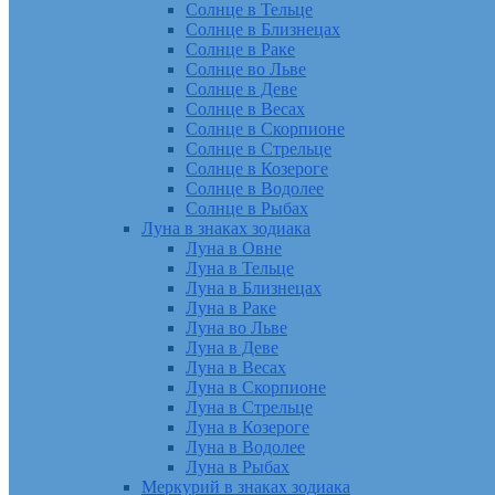
Солнце в Тельце
Солнце в Близнецах
Солнце в Раке
Солнце во Льве
Солнце в Деве
Солнце в Весах
Солнце в Скорпионе
Солнце в Стрельце
Солнце в Козероге
Солнце в Водолее
Солнце в Рыбах
Луна в знаках зодиака
Луна в Овне
Луна в Тельце
Луна в Близнецах
Луна в Раке
Луна во Льве
Луна в Деве
Луна в Весах
Луна в Скорпионе
Луна в Стрельце
Луна в Козероге
Луна в Водолее
Луна в Рыбах
Меркурий в знаках зодиака