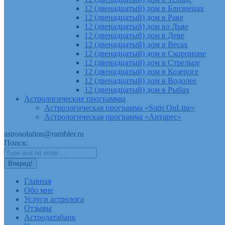
12 (двенадцатый) дом в Близнецах
12 (двенадцатый) дом в Раке
12 (двенадцатый) дом во Льве
12 (двенадцатый) дом в Деве
12 (двенадцатый) дом в Весах
12 (двенадцатый) дом в Скорпионе
12 (двенадцатый) дом в Стрельце
12 (двенадцатый) дом в Козероге
12 (двенадцатый) дом в Водолее
12 (двенадцатый) дом в Рыбах
Астрологические программы
Астрологическая программа «Sotis OnLine»
Астрологическая программа «Антарес»
astrosolution@rambler.ru
Поиск:
Главная
Обо мне
Услуги астролога
Отзывы
Астродатабанк