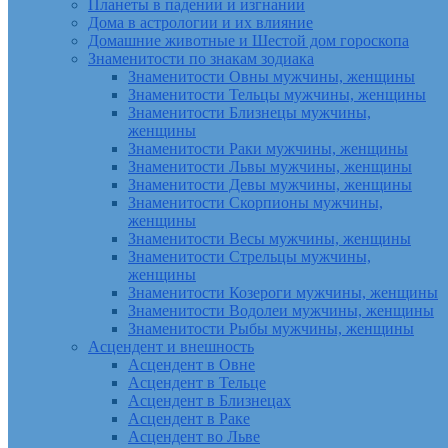
Планеты в падении и изгнании
Дома в астрологии и их влияние
Домашние животные и Шестой дом гороскопа
Знаменитости по знакам зодиака
Знаменитости Овны мужчины, женщины
Знаменитости Тельцы мужчины, женщины
Знаменитости Близнецы мужчины,
женщины
Знаменитости Раки мужчины, женщины
Знаменитости Львы мужчины, женщины
Знаменитости Девы мужчины, женщины
Знаменитости Скорпионы мужчины,
женщины
Знаменитости Весы мужчины, женщины
Знаменитости Стрельцы мужчины,
женщины
Знаменитости Козероги мужчины, женщины
Знаменитости Водолеи мужчины, женщины
Знаменитости Рыбы мужчины, женщины
Асцендент и внешность
Асцендент в Овне
Асцендент в Тельце
Асцендент в Близнецах
Асцендент в Раке
Асцендент во Льве