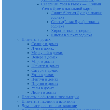
Северный Узел в Рыбах — Южный
Узел в Деве в натальной карте
Лилит (Черная Луна) в знаках
зодиака
Селена(Белая Луна) в знаках
зодиака
Хирон в знаках зодиака
Юнона в знаках зодиака
Планеты в домах
Солнце в домах
Луна в домах
Меркурий в домах
Венера в домах
Марс в домах
Юпитер в домах
Сатурн в домах
Уран в домах
Нептун в домах
Плутон в домах
Узлы в домах
Лилит в домах
Планеты в обители и экзальтации
Планеты в падении и изгнании
Дома в астрологии и их влияние