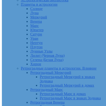
Астрологическая библиотека
Планеты в астрологии
Солнце
Луна
Меркурий
Венера
Марс
Юпитер
Сатурн
Уран
Нептун
Плутон
Лунные Узлы
Лилит (Черная Луна)
Селена (Белая Луна)
Хирон
Ретроградные планеты в астрологии. Влияние
Ретроградный Меркурий
Ретроградный Меркурий в знаках
Зодиака
Ретроградный Меркурий в домах
Ретроградный Марс
Ретроградный Марс в домах
Ретроградный Марс в знаках Зодиака
Ретроградная Венера