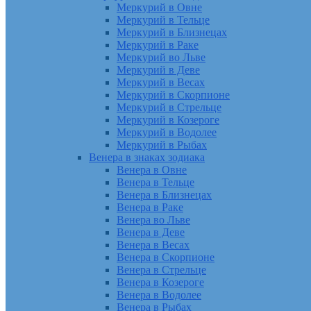
Меркурий в Овне
Меркурий в Тельце
Меркурий в Близнецах
Меркурий в Раке
Меркурий во Льве
Меркурий в Деве
Меркурий в Весах
Меркурий в Скорпионе
Меркурий в Стрельце
Меркурий в Козероге
Меркурий в Водолее
Меркурий в Рыбах
Венера в знаках зодиака
Венера в Овне
Венера в Тельце
Венера в Близнецах
Венера в Раке
Венера во Льве
Венера в Деве
Венера в Весах
Венера в Скорпионе
Венера в Стрельце
Венера в Козероге
Венера в Водолее
Венера в Рыбах