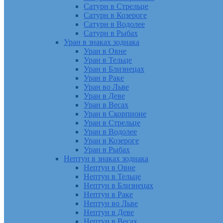
Сатурн в Стрельце
Сатурн в Козероге
Сатурн в Водолее
Сатурн в Рыбах
Уран в знаках зодиака
Уран в Овне
Уран в Тельце
Уран в Близнецах
Уран в Раке
Уран во Льве
Уран в Деве
Уран в Весах
Уран в Скорпионе
Уран в Стрельце
Уран в Водолее
Уран в Козероге
Уран в Рыбах
Нептун в знаках зодиака
Нептун в Овне
Нептун в Тельце
Нептун в Близнецах
Нептун в Раке
Нептун во Льве
Нептун в Деве
Нептун в Весах