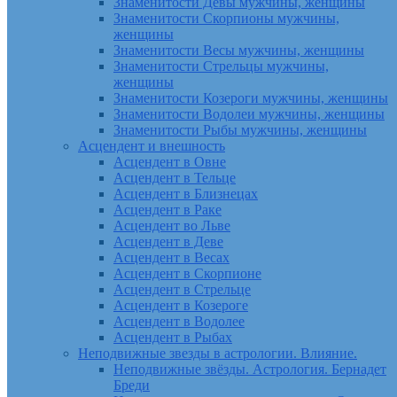
Знаменитости Девы мужчины, женщины
Знаменитости Скорпионы мужчины,
женщины
Знаменитости Весы мужчины, женщины
Знаменитости Стрельцы мужчины,
женщины
Знаменитости Козероги мужчины, женщины
Знаменитости Водолеи мужчины, женщины
Знаменитости Рыбы мужчины, женщины
Асцендент и внешность
Асцендент в Овне
Асцендент в Тельце
Асцендент в Близнецах
Асцендент в Раке
Асцендент во Льве
Асцендент в Деве
Асцендент в Весах
Асцендент в Скорпионе
Асцендент в Стрельце
Асцендент в Козероге
Асцендент в Водолее
Асцендент в Рыбах
Неподвижные звезды в астрологии. Влияние.
Неподвижные звёзды. Астрология. Бернадет
Бреди