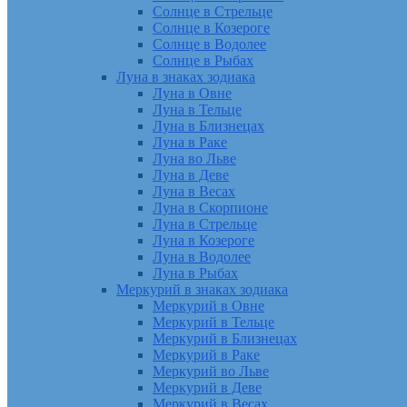
Солнце в Стрельце
Солнце в Козероге
Солнце в Водолее
Солнце в Рыбах
Луна в знаках зодиака
Луна в Овне
Луна в Тельце
Луна в Близнецах
Луна в Раке
Луна во Льве
Луна в Деве
Луна в Весах
Луна в Скорпионе
Луна в Стрельце
Луна в Козероге
Луна в Водолее
Луна в Рыбах
Меркурий в знаках зодиака
Меркурий в Овне
Меркурий в Тельце
Меркурий в Близнецах
Меркурий в Раке
Меркурий во Льве
Меркурий в Деве
Меркурий в Весах