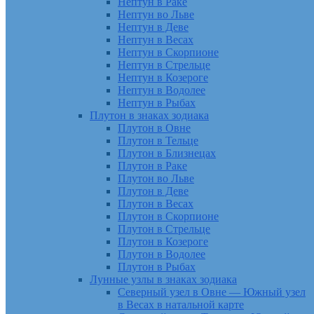
Нептун в Раке
Нептун во Льве
Нептун в Деве
Нептун в Весах
Нептун в Скорпионе
Нептун в Стрельце
Нептун в Козероге
Нептун в Водолее
Нептун в Рыбах
Плутон в знаках зодиака
Плутон в Овне
Плутон в Тельце
Плутон в Близнецах
Плутон в Раке
Плутон во Льве
Плутон в Деве
Плутон в Весах
Плутон в Скорпионе
Плутон в Стрельце
Плутон в Козероге
Плутон в Водолее
Плутон в Рыбах
Лунные узлы в знаках зодиака
Северный узел в Овне — Южный узел
в Весах в натальной карте