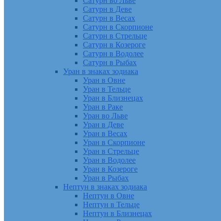
Сатурн во Льве
Сатурн в Деве
Сатурн в Весах
Сатурн в Скорпионе
Сатурн в Стрельце
Сатурн в Козероге
Сатурн в Водолее
Сатурн в Рыбах
Уран в знаках зодиака
Уран в Овне
Уран в Тельце
Уран в Близнецах
Уран в Раке
Уран во Льве
Уран в Деве
Уран в Весах
Уран в Скорпионе
Уран в Стрельце
Уран в Водолее
Уран в Козероге
Уран в Рыбах
Нептун в знаках зодиака
Нептун в Овне
Нептун в Тельце
Нептун в Близнецах