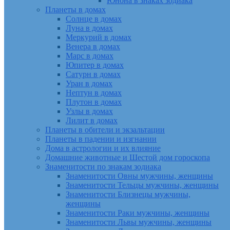
Юнона в знаках зодиака
Планеты в домах
Солнце в домах
Луна в домах
Меркурий в домах
Венера в домах
Марс в домах
Юпитер в домах
Сатурн в домах
Уран в домах
Нептун в домах
Плутон в домах
Узлы в домах
Лилит в домах
Планеты в обители и экзальтации
Планеты в падении и изгнании
Дома в астрологии и их влияние
Домашние животные и Шестой дом гороскопа
Знаменитости по знакам зодиака
Знаменитости Овны мужчины, женщины
Знаменитости Тельцы мужчины, женщины
Знаменитости Близнецы мужчины,
женщины
Знаменитости Раки мужчины, женщины
Знаменитости Львы мужчины, женщины