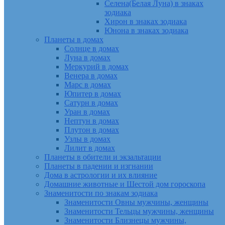
Селена(Белая Луна) в знаках
зодиака
Хирон в знаках зодиака
Юнона в знаках зодиака
Планеты в домах
Солнце в домах
Луна в домах
Меркурий в домах
Венера в домах
Марс в домах
Юпитер в домах
Сатурн в домах
Уран в домах
Нептун в домах
Плутон в домах
Узлы в домах
Лилит в домах
Планеты в обители и экзальтации
Планеты в падении и изгнании
Дома в астрологии и их влияние
Домашние животные и Шестой дом гороскопа
Знаменитости по знакам зодиака
Знаменитости Овны мужчины, женщины
Знаменитости Тельцы мужчины, женщины
Знаменитости Близнецы мужчины,