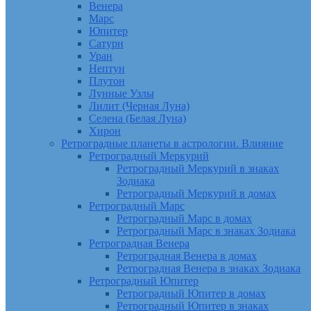
Венера
Марс
Юпитер
Сатурн
Уран
Нептун
Плутон
Лунные Узлы
Лилит (Черная Луна)
Селена (Белая Луна)
Хирон
Ретроградные планеты в астрологии. Влияние
Ретроградный Меркурий
Ретроградный Меркурий в знаках
Зодиака
Ретроградный Меркурий в домах
Ретроградный Марс
Ретроградный Марс в домах
Ретроградный Марс в знаках Зодиака
Ретроградная Венера
Ретроградная Венера в домах
Ретроградная Венера в знаках Зодиака
Ретроградный Юпитер
Ретроградный Юпитер в домах
Ретроградный Юпитер в знаках