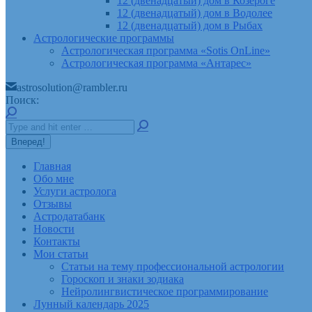
12 (двенадцатый) дом в Козероге
12 (двенадцатый) дом в Водолее
12 (двенадцатый) дом в Рыбах
Астрологические программы
Астрологическая программа «Sotis OnLine»
Астрологическая программа «Антарес»
astrosolution@rambler.ru
Поиск:
Главная
Обо мне
Услуги астролога
Отзывы
Астродатабанк
Новости
Контакты
Мои статьи
Статьи на тему профессиональной астрологии
Гороскоп и знаки зодиака
Нейролингвистическое программирование
Лунный календарь 2025