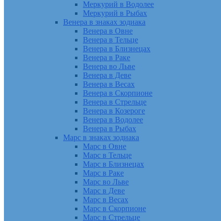
Меркурий в Водолее
Меркурий в Рыбах
Венера в знаках зодиака
Венера в Овне
Венера в Тельце
Венера в Близнецах
Венера в Раке
Венера во Льве
Венера в Деве
Венера в Весах
Венера в Скорпионе
Венера в Стрельце
Венера в Козероге
Венера в Водолее
Венера в Рыбах
Марс в знаках зодиака
Марс в Овне
Марс в Тельце
Марс в Близнецах
Марс в Раке
Марс во Льве
Марс в Деве
Марс в Весах
Марс в Скорпионе
Марс в Стрельце