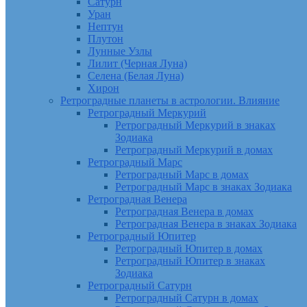
Сатурн
Уран
Нептун
Плутон
Лунные Узлы
Лилит (Черная Луна)
Селена (Белая Луна)
Хирон
Ретроградные планеты в астрологии. Влияние
Ретроградный Меркурий
Ретроградный Меркурий в знаках
Зодиака
Ретроградный Меркурий в домах
Ретроградный Марс
Ретроградный Марс в домах
Ретроградный Марс в знаках Зодиака
Ретроградная Венера
Ретроградная Венера в домах
Ретроградная Венера в знаках Зодиака
Ретроградный Юпитер
Ретроградный Юпитер в домах
Ретроградный Юпитер в знаках
Зодиака
Ретроградный Сатурн
Ретроградный Сатурн в домах