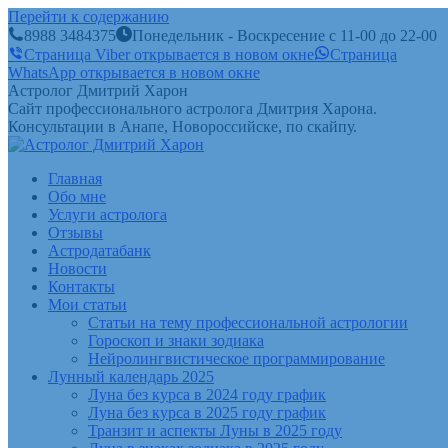
Перейти к содержанию
8988 3484375
Понедельник - Воскресение с 11-00 до 22-00
Страница Viber открывается в новом окне
Страница
WhatsApp открывается в новом окне
Астролог Дмитрий Харон
Сайт профессионального астролога Дмитрия Харона.
Консультации в Анапе, Новороссийске, по скайпу.
Главная
Обо мне
Услуги астролога
Отзывы
Астродатабанк
Новости
Контакты
Мои статьи
Статьи на тему профессиональной астрологии
Гороскоп и знаки зодиака
Нейролингвистическое программирование
Лунный календарь 2025
Луна без курса в 2024 году график
Луна без курса в 2025 году график
Транзит и аспекты Луны в 2025 году