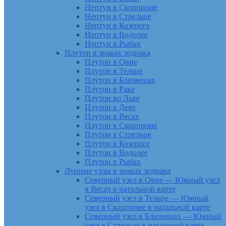
Нептун в Скорпионе
Нептун в Стрельце
Нептун в Козероге
Нептун в Водолее
Нептун в Рыбах
Плутон в знаках зодиака
Плутон в Овне
Плутон в Тельце
Плутон в Близнецах
Плутон в Раке
Плутон во Льве
Плутон в Деве
Плутон в Весах
Плутон в Скорпионе
Плутон в Стрельце
Плутон в Козероге
Плутон в Водолее
Плутон в Рыбах
Лунные узлы в знаках зодиака
Северный узел в Овне — Южный узел
в Весах в натальной карте
Северный узел в Тельце — Южный
узел в Скорпионе в натальной карте
Северный узел в Близнецах — Южный
узел в Стрельце в натальной карте